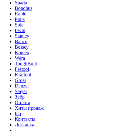
Sparta
Bondhus
Rapid
Pinie
Sola
Irwin
Stanley
Bahco
Bessey
Knipex
Wera
ToughBuilt
Festool
Kraftool
Gross
Denzel
Stayer
Зубр
Оплата
Хиты продаж
faq
Контакты
Доставка