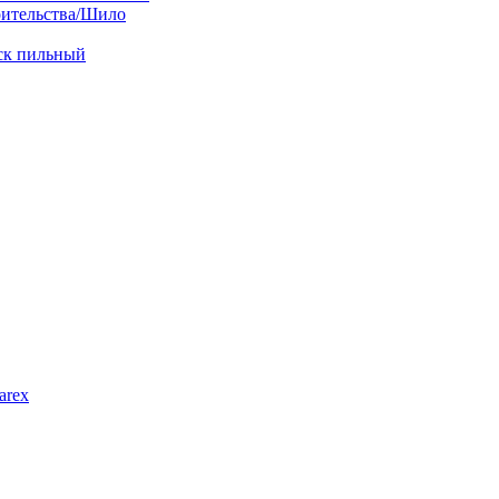
оительства/Шило
иск пильный
arex