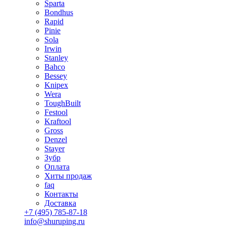
Sparta
Bondhus
Rapid
Pinie
Sola
Irwin
Stanley
Bahco
Bessey
Knipex
Wera
ToughBuilt
Festool
Kraftool
Gross
Denzel
Stayer
Зубр
Оплата
Хиты продаж
faq
Контакты
Доставка
+7 (495) 785-87-18
info@shuruping.ru