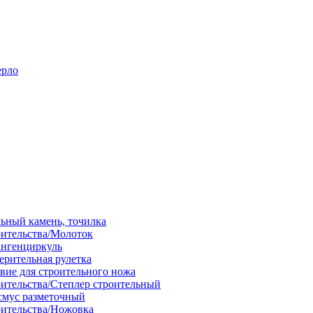
ерло
льный камень, точилка
оительства/Молоток
ангенциркуль
ерительная рулетка
вие для строительного ножа
оительства/Степлер строительный
смус разметочный
оительства/Ножовка