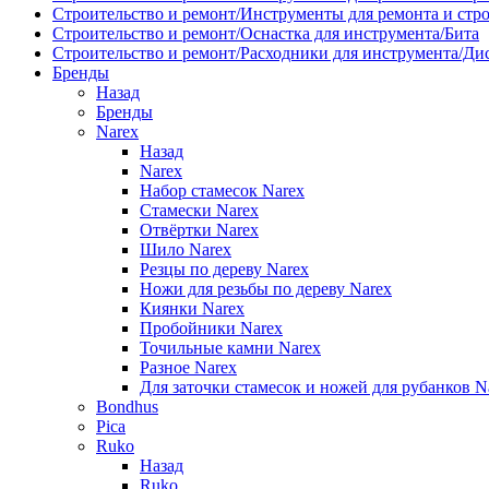
Строительство и ремонт/Инструменты для ремонта и стр
Строительство и ремонт/Оснастка для инструмента/Бита
Строительство и ремонт/Расходники для инструмента/Д
Бренды
Назад
Бренды
Narex
Назад
Narex
Набор стамесок Narex
Стамески Narex
Отвёртки Narex
Шило Narex
Резцы по дереву Narex
Ножи для резьбы по дереву Narex
Киянки Narex
Пробойники Narex
Точильные камни Narex
Разное Narex
Для заточки стамесок и ножей для рубанков N
Bondhus
Pica
Ruko
Назад
Ruko