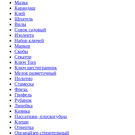
Малка
Карандаш
Клей
Шпатель
Вилы
Совок садовый
Изолента
Набор ключей
Маркер
Скобы
Секатор
Ключ Torx
Ключ шестигранник
Мелок разметочный
Полотно
Стамеска
Фреза.
Грифель
Рубанок
Линейка
Киянка
Пассатижи, плоскогубцы
Клещи
Отвертка
Органайзер строительный