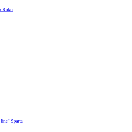
м Ruko
ine" Sparta