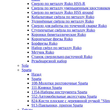
Сверло по металлу Ruko HSS-R
Сверла по металлу уменьшенным хвостовико
Сверло по металлу Ruko HSS ground
Кобальтовые свёрла по металлу Ruko
Удлинённые свёрла по металлу Ruko
Сверло для работы по точечной сварке Ruko
Ступенчатые свёрла по металлу Ruko
Коронки биметаллические Ruko
Корончатые фрезы Ruko
Борфрезы Ruko
Набор свёрл по металлу Ruko
Метчик Ruko
Станок сверлильно-расточной Ruko
Резьбнарезной набор
Sola
Sparta
Назад
Sparta
108-Молотки рихтовочные Sparta
111-Киянки Sparta
1354-Наборы инструмента Sparta
552-Автомобильные аксессуары Sparta
824-Кисти плоские с деревянной ручкой "Slim l
913-Паяльники, припои Sparta
Zetsaw