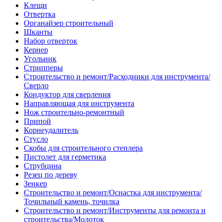
Клещи
Отвертка
Органайзер строительный
Шканты
Набор отверток
Кернер
Угольник
Стрипперы
Строительство и ремонт/Расходники для инструмента/
Сверло
Кондуктор для сверления
Направляющая для инструмента
Нож строительно-ремонтный
Припой
Корнеудалитель
Стусло
Скобы для строительного степлера
Пистолет для герметика
Струбцина
Резец по дереву
Зенкер
Строительство и ремонт/Оснастка для инструмента/
Точильный камень, точилка
Строительство и ремонт/Инструменты для ремонта и
строительства/Молоток