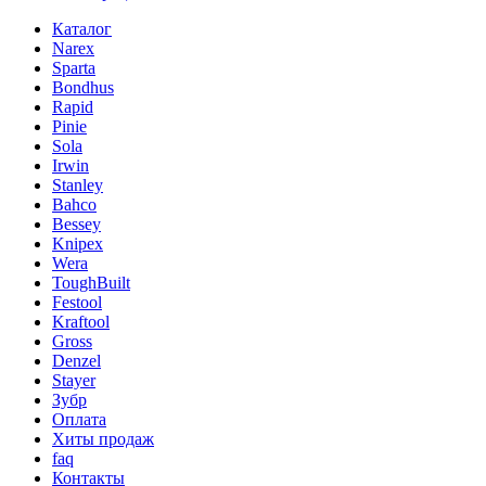
Каталог
Narex
Sparta
Bondhus
Rapid
Pinie
Sola
Irwin
Stanley
Bahco
Bessey
Knipex
Wera
ToughBuilt
Festool
Kraftool
Gross
Denzel
Stayer
Зубр
Оплата
Хиты продаж
faq
Контакты