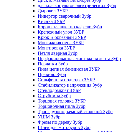
Диск алмазный Бетонорез Зубр
для краскопультов электрических Зубр
Дырокол ЗУБР
Инвертор сварочный Зубр
Киянка ЗУБР
Коронка-чашка по кафелю Зубр
Крепежный угол ЗУБР
Крюк S-образный ЗУБР
Монтажная пена ЗУБР
Монтировка ЗУБР
Петля дверная Зубр
Перфорированная монтажная лента Зубр
Перчатки Зубр
Пила цепная бензиновая ЗУБР
Правило Зубр
Сильфонная подводка ЗУБР
Стабилизатор напряжения Зубр
Стеклодомкрат ЗУБР
Струбцина Зубр
Торцовая головка ЗУБР
Торцовочная пила Зубр
Трос грузоподъемный стальной Зубр
УШМ Зубр
Фрезы по дереву Зубр
Шнек для мотобуров Зубр