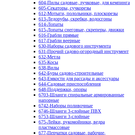
604-Пилы садовые, лучковые, для кемпинга
605-Секаторы, сучкорезы
612-Мотыги, полольники, плоскорезы
613-Ледорубы, скребки, водосгоны
614-Лопаты
615-Лопаты снеговые, скреперы, движки
616-Грабли прямые
617-Грабли веерные
630-Наборы садового инструмента
631-Прочий садово-огородный инструмент
632-Метла
635-Косы
638-Вилы
642-Буры садово-строительные
643-Емкости для рассады и аксессуары
644-Садовые приспособления
648-Поддержки, опоры
6703-Шланги спиральные армированные
напорные
6742-Наборы поливочные
6746-Шланги 3-слойные ПВХ
6753-Шланги 3-слойные
675-Лейки, рукомойники, ведра
пластмассовые
677-Перчатки садовые, рабочие,