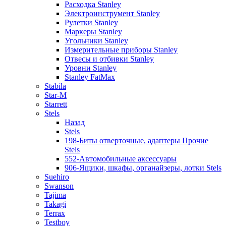
Расходка Stanley
Электроинструмент Stanley
Рулетки Stanley
Маркеры Stanley
Угольники Stanley
Измерительные приборы Stanley
Отвесы и отбивки Stanley
Уровни Stanley
Stanley FatMax
Stabila
Star-M
Starrett
Stels
Назад
Stels
198-Биты отверточные, адаптеры Прочие
Stels
552-Автомобильные аксессуары
906-Ящики, шкафы, органайзеры, лотки Stels
Suehiro
Swanson
Tajima
Takagi
Terrax
Testboy