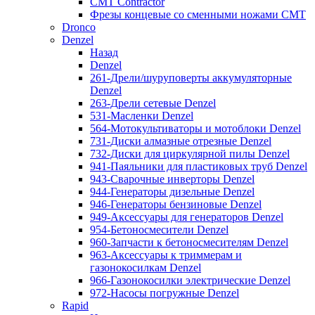
CMT Contractor
Фрезы концевые со сменными ножами CMT
Dronco
Denzel
Назад
Denzel
261-Дрели/шуруповерты аккумуляторные
Denzel
263-Дрели сетевые Denzel
531-Масленки Denzel
564-Мотокультиваторы и мотоблоки Denzel
731-Диски алмазные отрезные Denzel
732-Диски для циркулярной пилы Denzel
941-Паяльники для пластиковых труб Denzel
943-Сварочные инверторы Denzel
944-Генераторы дизельные Denzel
946-Генераторы бензиновые Denzel
949-Аксессуары для генераторов Denzel
954-Бетоносмесители Denzel
960-Запчасти к бетоносмесителям Denzel
963-Аксессуары к триммерам и
газонокосилкам Denzel
966-Газонокосилки электрические Denzel
972-Насосы погружные Denzel
Rapid