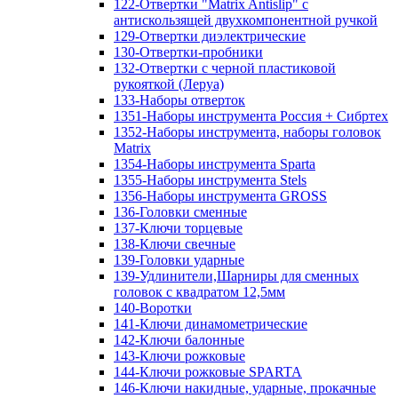
122-Отвертки "Matrix Antislip" с
антискользящей двухкомпонентной ручкой
129-Отвертки диэлектрические
130-Отвертки-пробники
132-Отвертки с черной пластиковой
рукояткой (Леруа)
133-Наборы отверток
1351-Наборы инструмента Россия + Сибртех
1352-Наборы инструмента, наборы головок
Matrix
1354-Наборы инструмента Sparta
1355-Наборы инструмента Stels
1356-Наборы инструмента GROSS
136-Головки сменные
137-Ключи торцевые
138-Ключи свечные
139-Головки ударные
139-Удлинители,Шарниры для сменных
головок с квадратом 12,5мм
140-Воротки
141-Ключи динамометрические
142-Ключи балонные
143-Ключи рожковые
144-Ключи рожковые SPARTA
146-Ключи накидные, ударные, прокачные