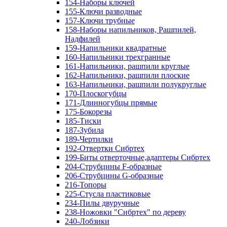
154-Наборы ключей
155-Ключи разводные
157-Ключи трубные
158-Наборы напильников, Рашпилей,
Надфилей
159-Напильники квадратные
160-Напильники трехгранные
161-Напильники, рашпили круглые
162-Напильники, рашпили плоские
163-Напильники, рашпили полукруглые
170-Плоскогубцы
171-Длинногубцы прямые
175-Бокорезы
185-Тиски
187-Зубила
189-Чертилки
192-Отвертки Сибртех
199-Биты отверточные,адаптеры Сибртех
204-Струбцины F-образные
206-Струбцины G-образные
216-Топоры
225-Стусла пластиковые
234-Пилы двуручные
238-Ножовки "Сибртех" по дереву
240-Лобзики