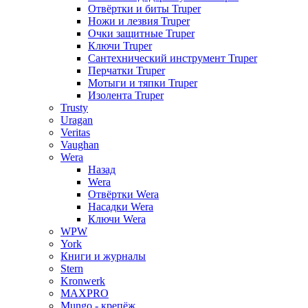
Отвёртки и биты Truper
Ножи и лезвия Truper
Очки защитные Truper
Ключи Truper
Сантехнический инструмент Truper
Перчатки Truper
Мотыги и тяпки Truper
Изолента Truper
Trusty
Uragan
Veritas
Vaughan
Wera
Назад
Wera
Отвёртки Wera
Насадки Wera
Ключи Wera
WPW
York
Книги и журналы
Stern
Kronwerk
MAXPRO
Mungo - крепёж