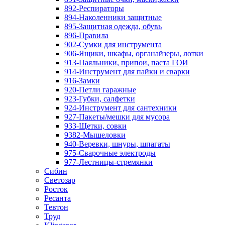
892-Респираторы
894-Наколенники защитные
895-Защитная одежда, обувь
896-Правила
902-Сумки для инструмента
906-Ящики, шкафы, органайзеры, лотки
913-Паяльники, припои, паста ГОИ
914-Инструмент для пайки и сварки
916-Замки
920-Петли гаражные
923-Губки, салфетки
924-Инструмент для сантехники
927-Пакеты/мешки для мусора
933-Щетки, совки
9382-Мышеловки
940-Веревки, шнуры, шпагаты
975-Сварочные электроды
977-Лестницы-стремянки
Сибин
Светозар
Росток
Ресанта
Тевтон
Труд