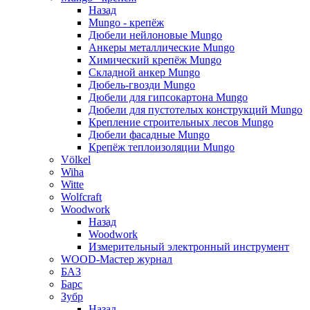
Назад
Mungo - крепёж
Дюбели нейлоновые Mungo
Анкеры металлические Mungo
Химический крепёж Mungo
Складной анкер Mungo
Дюбель-гвозди Mungo
Дюбели для гипсокартона Mungo
Дюбели для пустотелых конструкций Mungo
Крепление строительных лесов Mungo
Дюбели фасадные Mungo
Крепёж теплоизоляции Mungo
Völkel
Wiha
Witte
Wolfcraft
Woodwork
Назад
Woodwork
Измерительный электронный инструмент
WOOD-Мастер журнал
БАЗ
Барс
Зубр
Назад