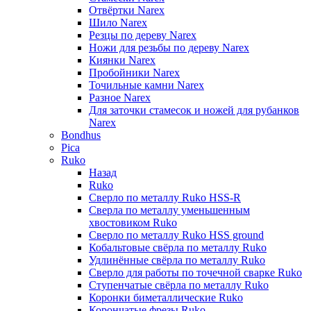
Отвёртки Narex
Шило Narex
Резцы по дереву Narex
Ножи для резьбы по дереву Narex
Киянки Narex
Пробойники Narex
Точильные камни Narex
Разное Narex
Для заточки стамесок и ножей для рубанков
Narex
Bondhus
Pica
Ruko
Назад
Ruko
Сверло по металлу Ruko HSS-R
Сверла по металлу уменьшенным
хвостовиком Ruko
Сверло по металлу Ruko HSS ground
Кобальтовые свёрла по металлу Ruko
Удлинённые свёрла по металлу Ruko
Сверло для работы по точечной сварке Ruko
Ступенчатые свёрла по металлу Ruko
Коронки биметаллические Ruko
Корончатые фрезы Ruko