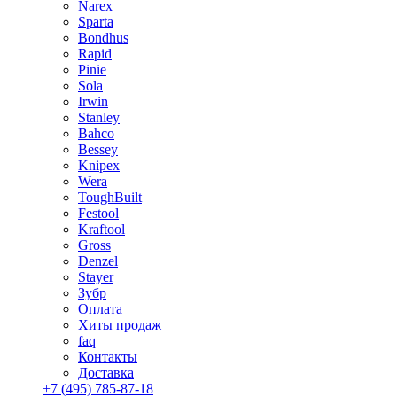
Narex
Sparta
Bondhus
Rapid
Pinie
Sola
Irwin
Stanley
Bahco
Bessey
Knipex
Wera
ToughBuilt
Festool
Kraftool
Gross
Denzel
Stayer
Зубр
Оплата
Хиты продаж
faq
Контакты
Доставка
+7 (495) 785-87-18