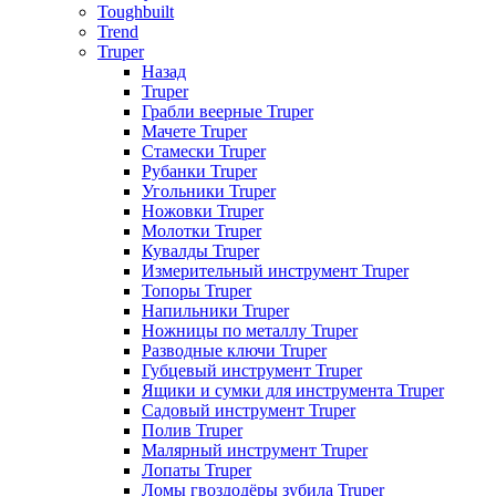
Toughbuilt
Trend
Truper
Назад
Truper
Грабли веерные Truper
Мачете Truper
Стамески Truper
Рубанки Truper
Угольники Truper
Ножовки Truper
Молотки Truper
Кувалды Truper
Измерительный инструмент Truper
Топоры Truper
Напильники Truper
Ножницы по металлу Truper
Разводные ключи Truper
Губцевый инструмент Truper
Ящики и сумки для инструмента Truper
Садовый инструмент Truper
Полив Truper
Малярный инструмент Truper
Лопаты Truper
Ломы гвоздодёры зубила Truper