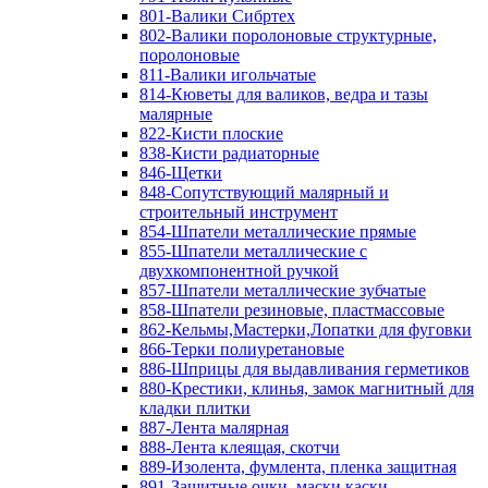
801-Валики Сибртех
802-Валики поролоновые структурные,
поролоновые
811-Валики игольчатые
814-Кюветы для валиков, ведра и тазы
малярные
822-Кисти плоские
838-Кисти радиаторные
846-Щетки
848-Сопутствующий малярный и
строительный инструмент
854-Шпатели металлические прямые
855-Шпатели металлические с
двухкомпонентной ручкой
857-Шпатели металлические зубчатые
858-Шпатели резиновые, пластмассовые
862-Кельмы,Мастерки,Лопатки для фуговки
866-Терки полиуретановые
886-Шприцы для выдавливания герметиков
880-Крестики, клинья, замок магнитный для
кладки плитки
887-Лента малярная
888-Лента клеящая, скотчи
889-Изолента, фумлента, пленка защитная
891-Защитные очки, маски,каски