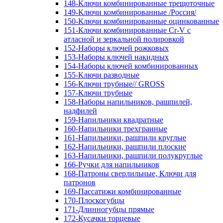
148-Ключи комбинированные трещоточные
149-Ключи комбинированные /Россия/
150-Ключи комбинированные оцинкованные
151-Ключи комбинированные Cr-V с
атласной и зеркальной полировкой
152-Наборы ключей рожковых
153-Наборы ключей накидных
154-Наборы ключей комбинированных
155-Ключи разводные
156-Ключи трубные// GROSS
157-Ключи трубные
158-Наборы напильников, рашпилей,
надфилей
159-Напильники квадратные
160-Напильники трехгранные
161-Напильники, рашпили круглые
162-Напильники, рашпили плоские
163-Напильники, рашпили полукруглые
166-Ручки для напильников
168-Патроны сверлильные, Ключи для
патронов
169-Пассатижи комбинированные
170-Плоскогубцы
171-Длинногубцы прямые
172-Кусачки торцевые