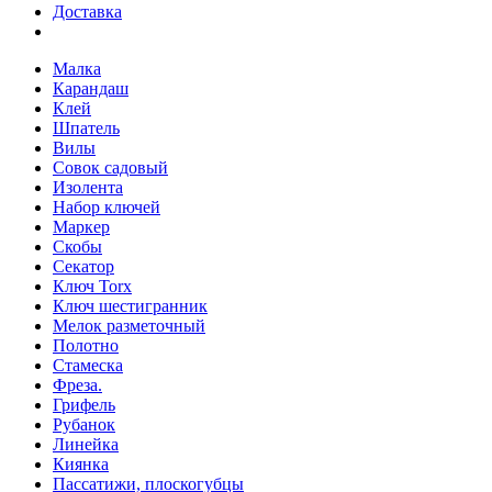
Доставка
Малка
Карандаш
Клей
Шпатель
Вилы
Совок садовый
Изолента
Набор ключей
Маркер
Скобы
Секатор
Ключ Torx
Ключ шестигранник
Мелок разметочный
Полотно
Стамеска
Фреза.
Грифель
Рубанок
Линейка
Киянка
Пассатижи, плоскогубцы