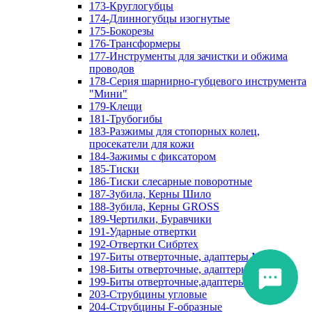
173-Круглогубцы
174-Длинногубцы изогнутые
175-Бокорезы
176-Трансформеры
177-Инструменты для зачистки и обжима
проводов
178-Серия шарнирно-губцевого инструмента
"Мини"
179-Клещи
181-Трубогибы
183-Разжимы для стопорных колец,
просекатели для кожи
184-Зажимы с фиксатором
185-Тиски
186-Тиски слесарные поворотные
187-Зубила, Керны Шило
188-Зубила, Керны GROSS
189-Чертилки, Буравчики
191-Ударные отвертки
192-Отвертки Сибртех
197-Биты отверточные, адаптеры Matrix
198-Биты отверточные, адаптеры Прочие
199-Биты отверточные,адаптеры Сибртех
203-Струбцины угловые
204-Струбцины F-образные