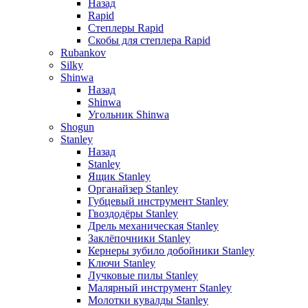
Назад
Rapid
Степлеры Rapid
Скобы для cтеплера Rapid
Rubankov
Silky
Shinwa
Назад
Shinwa
Угольник Shinwa
Shogun
Stanley
Назад
Stanley
Ящик Stanley
Органайзер Stanley
Губцевый инструмент Stanley
Гвоздодёры Stanley
Дрель механическая Stanley
Заклёпочники Stanley
Кернеры зубило добойники Stanley
Ключи Stanley
Лучковые пилы Stanley
Малярный инструмент Stanley
Молотки кувалды Stanley