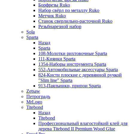
Борфрезы Ruko
Набор свёрл по металлу Ruko
Метчик Ruko
Станок сверлильно-расточной Ruko
Резьбнарезной набор
Sola
Sparta
Назад
Sparta
108-Молотки рихтовочные Sparta
111-Киянки Sparta
1354-Наборы инструмента Sparta
552-Автомобильные аксессуары Sparta
824-Кисти плоские с деревянной ручкой
"Slim line" Sparta
913-Паяльники, припои Sparta
Zetsaw
Петроградъ
MrLogo
Titebond
Назад
Titebond
Профессиональный влагостойкий клей для
дерева Titebond II Premium Wood Glue