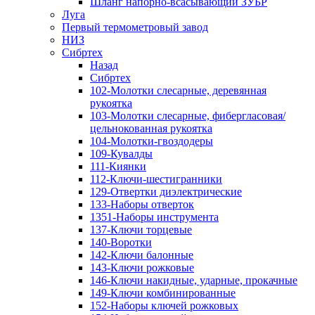
Шланг напорно-всасывающий ЗУБР
Луга
Первый термометровый завод
НИЗ
Сибртех
Назад
Сибртех
102-Молотки слесарные, деревянная
рукоятка
103-Молотки слесарные, фибергласовая/
цельнокованная рукоятка
104-Молотки-гвоздодеры
109-Кувалды
111-Киянки
112-Ключи-шестигранники
129-Отвертки диэлектрические
133-Наборы отверток
1351-Наборы инструмента
137-Ключи торцевые
140-Воротки
142-Ключи балонные
143-Ключи рожковые
146-Ключи накидные, ударные, прокачные
149-Ключи комбинированные
152-Наборы ключей рожковых