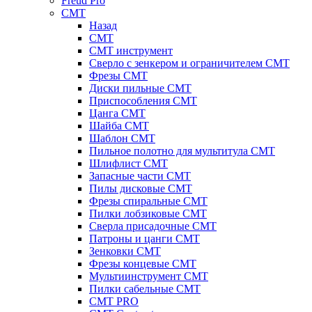
Freud Pro
CMT
Назад
CMT
CMT инструмент
Сверло с зенкером и ограничителем CMT
Фрезы CMT
Диски пильные CMT
Приспособления СМТ
Цанга CMT
Шайба CMT
Шаблон CMT
Пильное полотно для мультитула CMT
Шлифлист CMT
Запасные части CMT
Пилы дисковые CMT
Фрезы спиральные CMT
Пилки лобзиковые СМТ
Сверла присадочные СМТ
Патроны и цанги CMT
Зенковки СМТ
Фрезы концевые CMT
Мультиинструмент СМТ
Пилки сабельные СМТ
CMT PRO