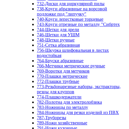
732-Диски для циркулярной пилы
738-Круги абразивные на ворсовой
подложке под "липучку"
740-Круги лепестковые торцевые
743-Круги отрезные по металлу "Сибртех
744-Щетки для дрели
746-Щетки для УШМ
748-Щетки ручные
751-Сетка абразивная
756-Шкурка шлифовальная в листах
водостойкая
764-Бруски абразивные
766-Метчики метрические ручные
769-Воротки для метчиков
770-Плашки метрические
772-Плашки трубные
773-Резьбонарезные наборы, экстракторы,
резцы для клуппов
774-Плашкодержатели
782-Полотна для электролобзика
783-Ножницы по металлу
784-Ножницы для резки изделий из ПВХ
787-Труборезы
789-Ножи хозяйственные
791-Ножи кухонные