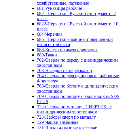
хозяйственные, латексные
681-Рукавицы рабочие
6821-Перчатки "Русский инструмент" 7
класс
6822-Перчатки "Русский инструмент" 10
класс
684-Черенки
686 - Перчатки зимние и повышенной
износостойкости
688-Колеса и камеры для тачек
689-Тачки
702-Сверла по дереву с цилиндрическим
хвостовиком
703-Насадки на перфоратор
704-Сверла по дереву перовые, наборные,
Форстнера
708-Сверла по бетону с цилиндрическим
хвостовиком
709-Сверла по бетону с хвостовиком SDS
PLUS
722-Сверла по металлу "СИБРТЕХ" с
цилиндрическим хвостовиком
723-Наборы сверл по металлу
729-Чашки алмазные
731-Диски алмазные отрезные