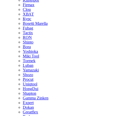
Klingspor
Firmax
Clou
XВАТ
Курс
Bosetti Marella
Fubag
Tactix
RON
Shinto
Bora
Yoshioka
Miki Tool
Tormek
Luban
Yamazaki
Shozo
Procut
Uniqtool
HongDui
Shapton
Gamma Zinken
Expert
Dokan
Greatflex