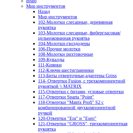
Bralo
Мир инструментов
Назад
Мир инструментов
102-Молотки слесарные, деревянная
рукоятка
103-Молотки слесарные, фибергласовая/
цельнокованная рукоятка
104-Молотки-гвоздодеры
106-Прочие молотки
108-Молотки рихтовочные
109-Кувалды
111-Киянки
112-Ключи-шестигранники
113-Биты отверточные,адаптеры Gross
114- Отвертки Fusion, c трехкомпонентной
рукояткой \\ MATRIX
115-Отвертки с битами, угловые отвертки
117-Отвертки Sparta "Point"
118-Отвертки "Matrix Profi" S2 с
комбинированной двухкомпонентной
ручкой
120-Отвертки "Era" и "Euro"
121-Отвертки "GROSS", трехкомпонентная
рукоятка