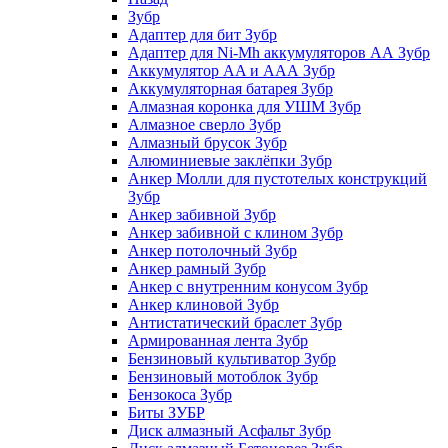
Зубр
Адаптер для бит Зубр
Адаптер для Ni-Mh аккумуляторов АА Зубр
Аккумулятор AA и ААА Зубр
Аккумуляторная батарея Зубр
Алмазная коронка для УШМ Зубр
Алмазное сверло Зубр
Алмазный брусок Зубр
Алюминиевые заклёпки Зубр
Анкер Молли для пустотелых конструкций
Зубр
Анкер забивной Зубр
Анкер забивной с клином Зубр
Анкер потолочный Зубр
Анкер рамный Зубр
Анкер с внутренним конусом Зубр
Анкер клиновой Зубр
Антистатический браслет Зубр
Армированная лента Зубр
Бензиновый культиватор Зубр
Бензиновый мотоблок Зубр
Бензокоса Зубр
Биты ЗУБР
Диск алмазный Асфальт Зубр