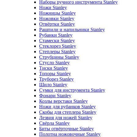
Наборы ручного инструмента Stanley
Ножи Stanley
Ножницы Stanley
Ножовки Stanley
Отвёртки Stanley
Рашпили и напильники Stanley
Рубанки Stanley
Стамески Stanley
Стеклорез Stanley
Степлеры Stanley
Струбцины Stanley
Стусло Stanley
Тиски Stanley
Топоры Stanley
Труборез Stanley
Шило Stanley
Сумки для инструмента Stanley
Фонари Stanley
Козлы верстаки Stanley
Ножи для рубанков Stanley
Скобы для степлера Stanley
Лезвия для ножей Stanley
Свёрла Stanley
Биты отвёрточные Stanley
Полотна ножовочные Stanley