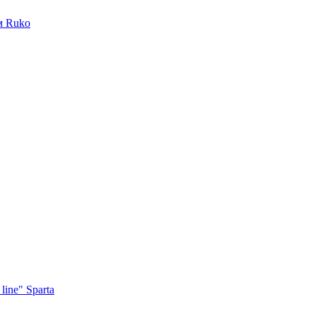
м Ruko
ine" Sparta