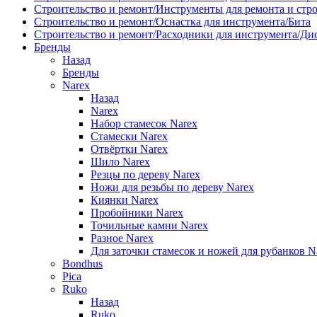
Строительство и ремонт/Инструменты для ремонта и стр
Строительство и ремонт/Оснастка для инструмента/Бита
Строительство и ремонт/Расходники для инструмента/Д
Бренды
Назад
Бренды
Narex
Назад
Narex
Набор стамесок Narex
Стамески Narex
Отвёртки Narex
Шило Narex
Резцы по дереву Narex
Ножи для резьбы по дереву Narex
Киянки Narex
Пробойники Narex
Точильные камни Narex
Разное Narex
Для заточки стамесок и ножей для рубанков N
Bondhus
Pica
Ruko
Назад
Ruko