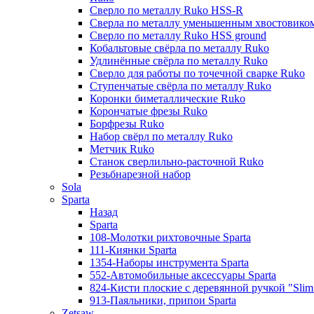
Сверло по металлу Ruko HSS-R
Сверла по металлу уменьшенным хвостовико
Сверло по металлу Ruko HSS ground
Кобальтовые свёрла по металлу Ruko
Удлинённые свёрла по металлу Ruko
Сверло для работы по точечной сварке Ruko
Ступенчатые свёрла по металлу Ruko
Коронки биметаллические Ruko
Корончатые фрезы Ruko
Борфрезы Ruko
Набор свёрл по металлу Ruko
Метчик Ruko
Станок сверлильно-расточной Ruko
Резьбнарезной набор
Sola
Sparta
Назад
Sparta
108-Молотки рихтовочные Sparta
111-Киянки Sparta
1354-Наборы инструмента Sparta
552-Автомобильные аксессуары Sparta
824-Кисти плоские с деревянной ручкой "Slim l
913-Паяльники, припои Sparta
Zetsaw