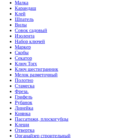
Малка
Карандаш
Клей
Шпатель
Вилы
Совок садовый
Изолента
Набор ключей
Маркер
Скобы
Секатор
Ключ Torx
Ключ шестигранник
Мелок разметочный
Полотно
Стамеска
Фреза.
Грифель
Рубанок
Линейка
Киянка
Пассатижи, плоскогубцы
Клещи
Отвертка
Органайзер строительный