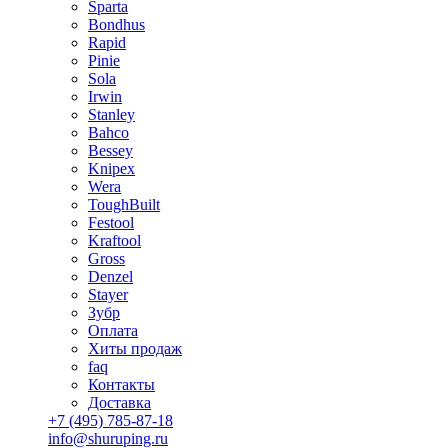
Sparta
Bondhus
Rapid
Pinie
Sola
Irwin
Stanley
Bahco
Bessey
Knipex
Wera
ToughBuilt
Festool
Kraftool
Gross
Denzel
Stayer
Зубр
Оплата
Хиты продаж
faq
Контакты
Доставка
+7 (495) 785-87-18
info@shuruping.ru