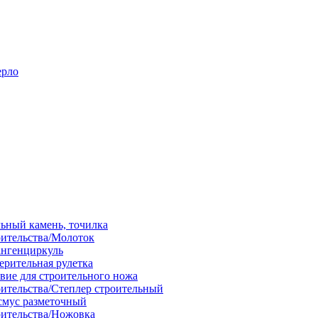
ерло
льный камень, точилка
оительства/Молоток
ангенциркуль
ерительная рулетка
вие для строительного ножа
оительства/Степлер строительный
смус разметочный
оительства/Ножовка