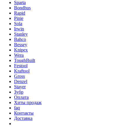
Sparta
Bondhus
Rapid
Pinie
Sola
Irwin
Stanley
Bahco
Bessey
Knipex
Wera
ToughBuilt
Festool
Kraftool
Gross
Denzel
Stayer
Зубр
Оплата
Хиты продаж
faq
Контакты
Доставка