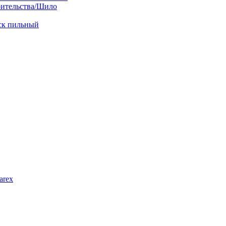
оительства/Шило
иск пильный
arex