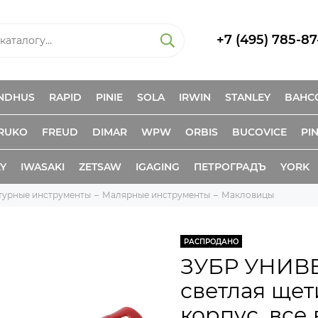
+7 (495) 785-87
NDHUS
RAPID
PINIE
SOLA
IRWIN
STANLEY
BAHC
RUKO
FREUD
DIMAR
WPW
ORBIS
BUCOVICE
PIN
KY
IWASAKI
ZETSAW
IGAGING
ПЕТРОГРАДЪ
YORK
турные инструменты
Малярные инструменты
Макловицы
РАСПРОДАНО
ЗУБР УНИВЕР
светлая щет
корпус, все