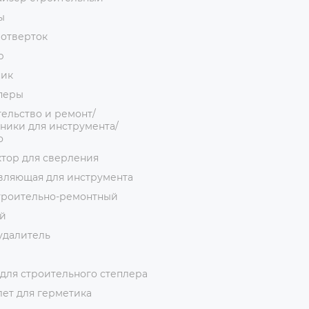
ы
 отверток
р
ник
перы
ельство и ремонт/
ники для инструмента/
о
тор для сверления
вляющая для инструмента
троительно-ремонтный
й
удалитель
для строительного степлера
ет для герметика