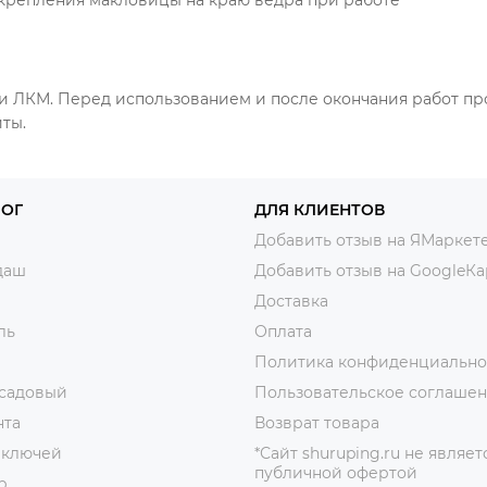
 крепления макловицы на краю ведра при работе
 и ЛКМ. Перед использованием и после окончания работ пр
ты.
ЛОГ
ДЛЯ КЛИЕНТОВ
Добавить отзыв на ЯМаркет
даш
Добавить отзыв на GoogleКа
Доставка
ль
Оплата
Политика конфиденциально
 садовый
Пользовательское соглаше
нта
Возврат товара
 ключей
*Сайт shuruping.ru не являет
публичной офертой
р