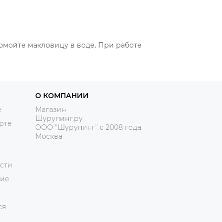
омойте макловицу в воде. При работе
О КОМПАНИИ
е
Магазин
Шурупинг.ру
рте
ООО "Шурупинг" с 2008 года
Москва
сти
ние
ся