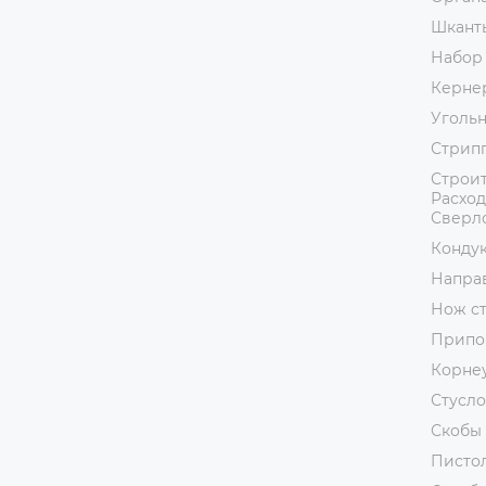
Шкант
Набор
Керне
Уголь
Стрип
Строит
Расход
Сверл
Кондук
Напра
Нож с
Припо
Корне
Стусло
Скобы 
Пистол