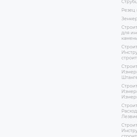
Струб
Резец 
Зенке
Строит
для ин
камень
Строит
Инстру
строит
Строит
Измер
Штанг
Строит
Измер
Измер
Строит
Расход
Лезвие
Строит
Инстру
строит