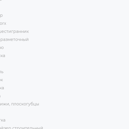
ор
orx
шестигранник
 разметочный
но
ска
ль
ок
ка
а
ижи, плоскогубцы
тка
айзер строительный