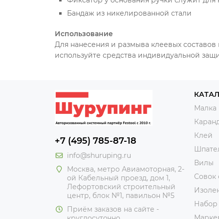
Фиксатор у основания ручки служит для
Бандаж из никелированной стали
Использование
Для нанесения и размыва клеевых составов
используйте средства индивидуальной защи
КАТА
Малка
Каран
Клей
+7 (495) 785-87-18
Шпате
info@shuruping.ru
Вилы
Москва, метро Авиамоторная, 2-
Совок
ой Кабельный проезд, дом 1,
Лефортовский строительный
Изоле
центр, блок №1, павильон №5
Набор
Приём заказов на сайте -
Марке
круглосуточно.