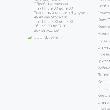
Обработка заказов
Скобы
Пн - Пт с 9.00 до 19.00
Розничный магазин Шурупинг
Секат
на Авиамоторной:
Ключ T
Пн - Пт с 9.00 до 19.00
Сб - с 9.00 до 17.00
Ключ 
Вс - Выходной
Мелок
ООО "Шурупинг"
Полот
Стаме
Фреза.
Грифе
Рубан
Линей
Киянк
Пассат
Клещи
Отвер
Орган