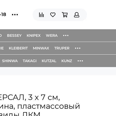
-18
O
BESSEY
KNIPEX
WERA
IE
KLEIBERIT
MINWAX
TRUPER
SHINWA
TAKAGI
KUTZAL
KUNZ
САЛ, 3 х 7 см,
ина, пластмассовый
 виды ЛКМ,