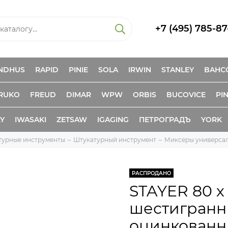
+7 (495) 785-87
NDHUS
RAPID
PINIE
SOLA
IRWIN
STANLEY
BAHC
RUKO
FREUD
DIMAR
WPW
ORBIS
BUCOVICE
PIN
KY
IWASAKI
ZETSAW
IGAGING
ПЕТРОГРАДЪ
YORK
турные инструменты
Штукатурный инструмент
Миксеры универса
РАСПРОДАНО
STAYER 80 х
шестигранн
оцинкованн