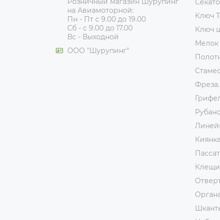
Розничный магазин Шурупинг
Секат
на Авиамоторной:
Ключ T
Пн - Пт с 9.00 до 19.00
Сб - с 9.00 до 17.00
Ключ 
Вс - Выходной
Мелок
ООО "Шурупинг"
Полот
Стаме
Фреза.
Грифе
Рубан
Линей
Киянк
Пассат
Клещи
Отвер
Орган
Шкант