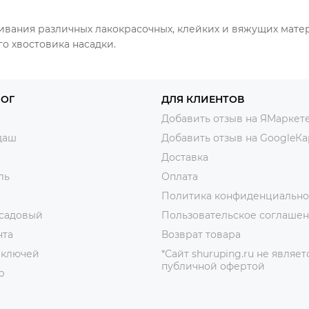
вания различных лакокрасочных, клейких и вяжущих матер
 хвостовика насадки.
ЛОГ
ДЛЯ КЛИЕНТОВ
Добавить отзыв на ЯМаркет
даш
Добавить отзыв на GoogleКа
Доставка
ль
Оплата
Политика конфиденциально
 садовый
Пользовательское соглаше
нта
Возврат товара
 ключей
*Сайт shuruping.ru не являет
публичной офертой
р