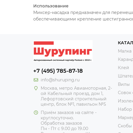
Использование
Миксер-насадка предназначен для перемеши
обеспечивающими крепление шестигранного
КАТА
Малка
Каран
Клей
+7 (495) 785-87-18
Шпате
info@shuruping.ru
Вилы
Москва, метро Авиамоторная, 2-
Совок
ой Кабельный проезд, дом 1,
Лефортовский строительный
Изоле
центр, блок №1, павильон №5
Набор
Приём заказов на сайте -
Марке
круглосуточно.
Обработка заказов
Скобы
Пн - Пт с 9.00 до 19.00