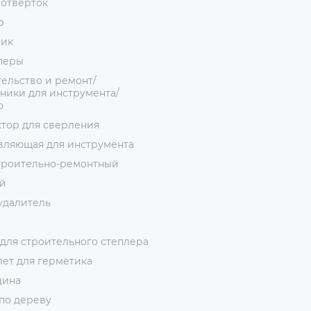
 отверток
р
ник
перы
ельство и ремонт/
ники для инструмента/
о
тор для сверления
вляющая для инструмента
троительно-ремонтный
й
удалитель
для строительного степлера
ет для герметика
цина
по дереву