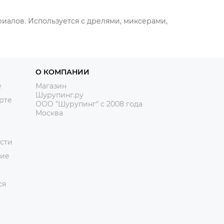
иалов. Используется с дрелями, миксерами,
О КОМПАНИИ
е
Магазин
Шурупинг.ру
рте
ООО "Шурупинг" с 2008 года
Москва
сти
ние
ся