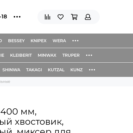
-18
O
BESSEY
KNIPEX
WERA
IE
KLEIBERIT
MINWAX
TRUPER
SHINWA
TAKAGI
KUTZAL
KUNZ
льные
 400 мм,
ый хвостовик,
ый, миксер для