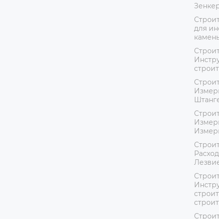
Зенке
Строит
для ин
камень
Строит
Инстру
строит
Строит
Измер
Штанг
Строит
Измер
Измер
Строит
Расход
Лезвие
Строит
Инстру
строит
строи
Строит