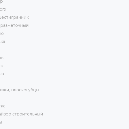
ор
orx
шестигранник
 разметочный
но
ска
ль
ок
ка
а
ижи, плоскогубцы
тка
айзер строительный
ы