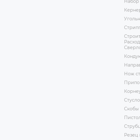
Набор
Керне
Уголь
Стрип
Строит
Расход
Сверл
Кондук
Напра
Нож с
Припо
Корне
Стусло
Скобы 
Пистол
Струб
Резец 