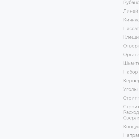
Рубан
Линей
Киянк
Пассат
Клещи
Отвер
Орган
Шкант
Набор
Керне
Уголь
Стрип
Строит
Расход
Сверл
Кондук
Напра