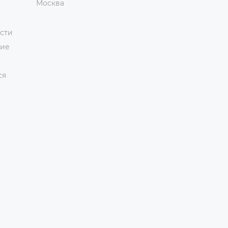
Москва
сти
ние
ся