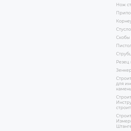
Нож с
Припо
Корне
Стусло
Скобы 
Пистол
Струб
Резец 
Зенке
Строит
для ин
камень
Строит
Инстру
строит
Строит
Измер
Штанг