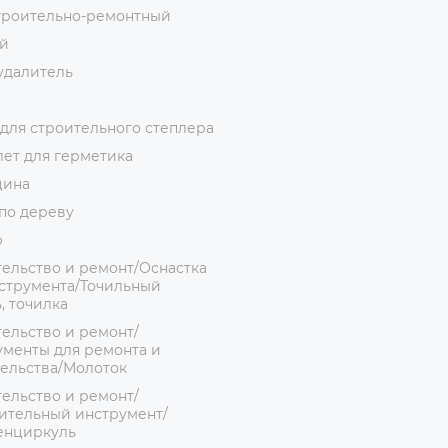
троительно-ремонтный
й
удалитель
для строительного степлера
ет для герметика
цина
по дереву
р
ельство и ремонт/Оснастка
струмента/Точильный
, точилка
ельство и ремонт/
менты для ремонта и
ельства/Молоток
ельство и ремонт/
ительный инструмент/
енциркуль