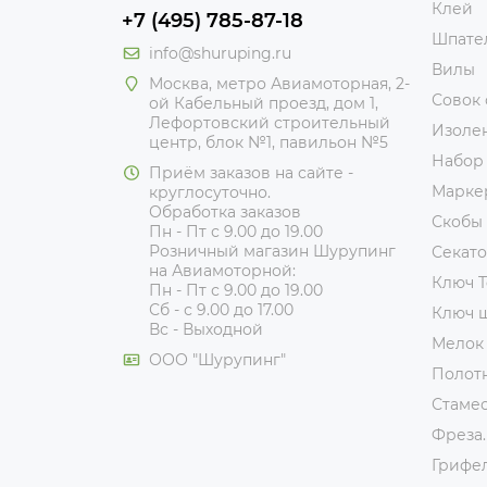
Клей
+7 (495) 785-87-18
Шпате
info@shuruping.ru
Вилы
Москва, метро Авиамоторная, 2-
Совок
ой Кабельный проезд, дом 1,
Лефортовский строительный
Изоле
центр, блок №1, павильон №5
Набор
Приём заказов на сайте -
Марке
круглосуточно.
Обработка заказов
Скобы
Пн - Пт с 9.00 до 19.00
Розничный магазин Шурупинг
Секат
на Авиамоторной:
Ключ T
Пн - Пт с 9.00 до 19.00
Сб - с 9.00 до 17.00
Ключ 
Вс - Выходной
Мелок
ООО "Шурупинг"
Полот
Стаме
Фреза.
Грифе