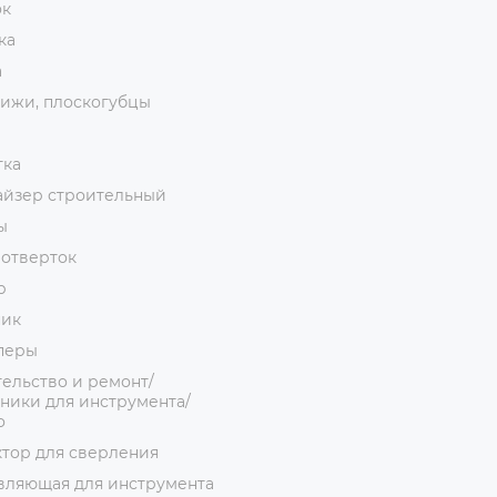
ок
ка
а
ижи, плоскогубцы
тка
айзер строительный
ы
 отверток
р
ник
перы
ельство и ремонт/
ники для инструмента/
о
тор для сверления
вляющая для инструмента