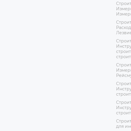
Строит
Измер
Измер
Строит
Расход
Лезвие
Строит
Инстру
строит
строи
Строит
Измер
Рейсм
Строит
Инстру
строи
Строит
Инстру
строи
Строит
для ин