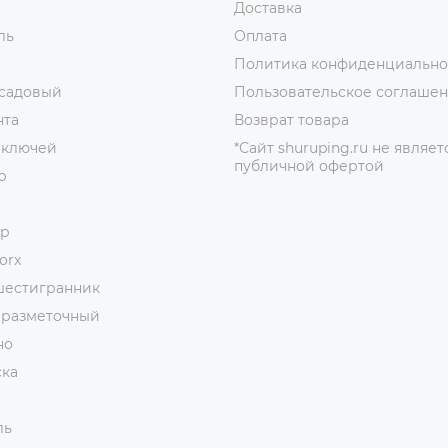
Доставка
ль
Оплата
Политика конфиденциально
 садовый
Пользовательское соглаше
нта
Возврат товара
 ключей
*Сайт shuruping.ru не являет
публичной офертой
р
ор
orx
шестигранник
 разметочный
но
ска
ль