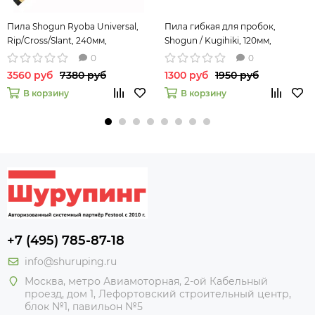
Пила Shogun Ryoba Universal,
Пила гибкая для пробок,
Rip/Cross/Slant, 240мм,
Shogun / Kugihiki, 120мм,
деревянная рукоять
толщина 0.4мм
0
0
3560 руб
7380 руб
1300 руб
1950 руб
В корзину
В корзину
+7 (495) 785-87-18
info@shuruping.ru
Москва, метро Авиамоторная, 2-ой Кабельный
проезд, дом 1, Лефортовский строительный центр,
блок №1, павильон №5