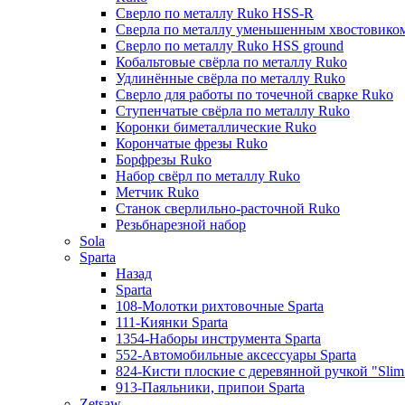
Сверло по металлу Ruko HSS-R
Сверла по металлу уменьшенным хвостовико
Сверло по металлу Ruko HSS ground
Кобальтовые свёрла по металлу Ruko
Удлинённые свёрла по металлу Ruko
Сверло для работы по точечной сварке Ruko
Ступенчатые свёрла по металлу Ruko
Коронки биметаллические Ruko
Корончатые фрезы Ruko
Борфрезы Ruko
Набор свёрл по металлу Ruko
Метчик Ruko
Станок сверлильно-расточной Ruko
Резьбнарезной набор
Sola
Sparta
Назад
Sparta
108-Молотки рихтовочные Sparta
111-Киянки Sparta
1354-Наборы инструмента Sparta
552-Автомобильные аксессуары Sparta
824-Кисти плоские с деревянной ручкой "Slim l
913-Паяльники, припои Sparta
Zetsaw