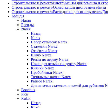
Строительство и ремонт/Инструменты для ремонта и стр
Строительство и ремонт/Оснастка для инструмента/Бита
Строительство и ремонт/Расходники для инструмента/Д
Бренды
Назад
Бренды
Narex
Назад
Narex
Набор стамесок Narex
Стамески Narex
Отвёртки Narex
Шило Narex
Резцы по дереву Narex
Ножи для резьбы по дереву Narex
Киянки Narex
Пробойники Narex
Точильные камни Narex
Разное Narex
Для заточки стамесок и ножей для рубанков N
Bondhus
Pica
Ruko
Назад
Ruko