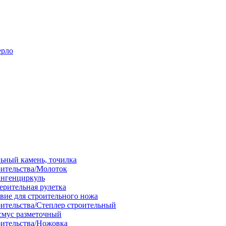
ерло
льный камень, точилка
оительства/Молоток
ангенциркуль
ерительная рулетка
вие для строительного ножа
оительства/Степлер строительный
смус разметочный
оительства/Ножовка