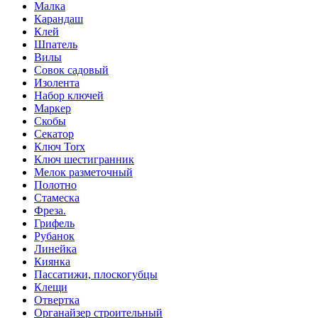
Малка
Карандаш
Клей
Шпатель
Вилы
Совок садовый
Изолента
Набор ключей
Маркер
Скобы
Секатор
Ключ Torx
Ключ шестигранник
Мелок разметочный
Полотно
Стамеска
Фреза.
Грифель
Рубанок
Линейка
Киянка
Пассатижи, плоскогубцы
Клещи
Отвертка
Органайзер строительный