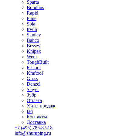
Sparta
Bondhus
Rapid
Pinie
Sola
Irwin
Stanley
Bahco
Bessey
Knipex
Wera
ToughBuilt
Festool
Kraftool
Gross
Denzel
Stayer
Зубр
Оплата
Хиты продаж
faq
Контакты
Доставка
+7 (495) 785-87-18
info@shuruping.ru