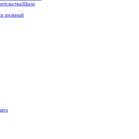
оительства/Шило
иск пильный
arex