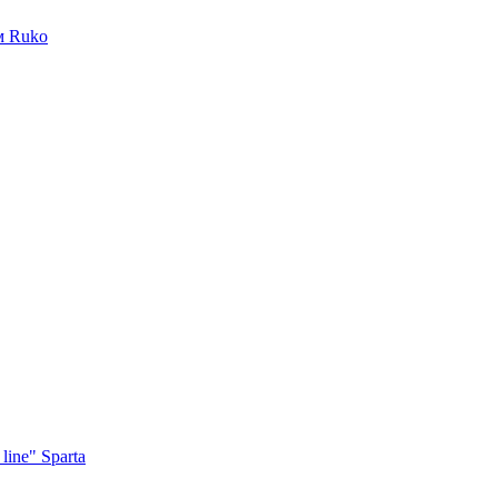
м Ruko
ine" Sparta