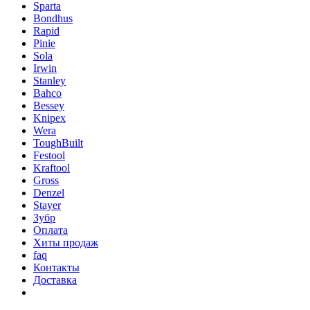
Sparta
Bondhus
Rapid
Pinie
Sola
Irwin
Stanley
Bahco
Bessey
Knipex
Wera
ToughBuilt
Festool
Kraftool
Gross
Denzel
Stayer
Зубр
Оплата
Хиты продаж
faq
Контакты
Доставка