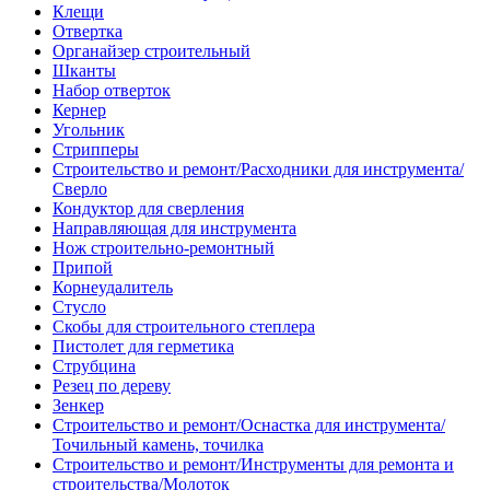
Клещи
Отвертка
Органайзер строительный
Шканты
Набор отверток
Кернер
Угольник
Стрипперы
Строительство и ремонт/Расходники для инструмента/
Сверло
Кондуктор для сверления
Направляющая для инструмента
Нож строительно-ремонтный
Припой
Корнеудалитель
Стусло
Скобы для строительного степлера
Пистолет для герметика
Струбцина
Резец по дереву
Зенкер
Строительство и ремонт/Оснастка для инструмента/
Точильный камень, точилка
Строительство и ремонт/Инструменты для ремонта и
строительства/Молоток