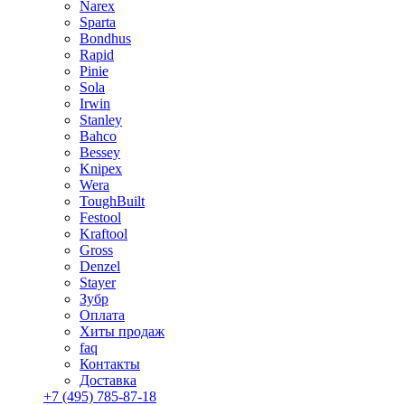
Narex
Sparta
Bondhus
Rapid
Pinie
Sola
Irwin
Stanley
Bahco
Bessey
Knipex
Wera
ToughBuilt
Festool
Kraftool
Gross
Denzel
Stayer
Зубр
Оплата
Хиты продаж
faq
Контакты
Доставка
+7 (495) 785-87-18