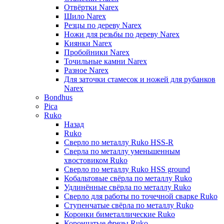
Отвёртки Narex
Шило Narex
Резцы по дереву Narex
Ножи для резьбы по дереву Narex
Киянки Narex
Пробойники Narex
Точильные камни Narex
Разное Narex
Для заточки стамесок и ножей для рубанков
Narex
Bondhus
Pica
Ruko
Назад
Ruko
Сверло по металлу Ruko HSS-R
Сверла по металлу уменьшенным
хвостовиком Ruko
Сверло по металлу Ruko HSS ground
Кобальтовые свёрла по металлу Ruko
Удлинённые свёрла по металлу Ruko
Сверло для работы по точечной сварке Ruko
Ступенчатые свёрла по металлу Ruko
Коронки биметаллические Ruko
Корончатые фрезы Ruko