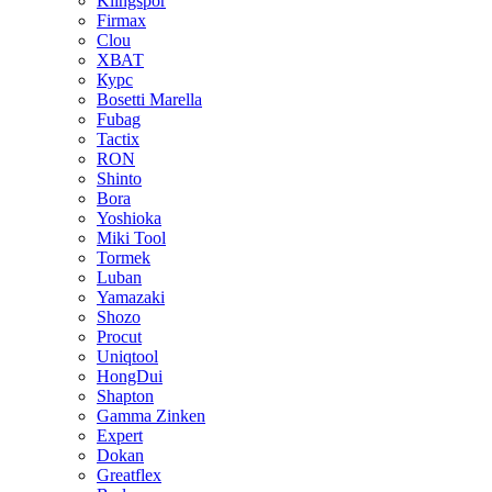
Klingspor
Firmax
Clou
XВАТ
Курс
Bosetti Marella
Fubag
Tactix
RON
Shinto
Bora
Yoshioka
Miki Tool
Tormek
Luban
Yamazaki
Shozo
Procut
Uniqtool
HongDui
Shapton
Gamma Zinken
Expert
Dokan
Greatflex