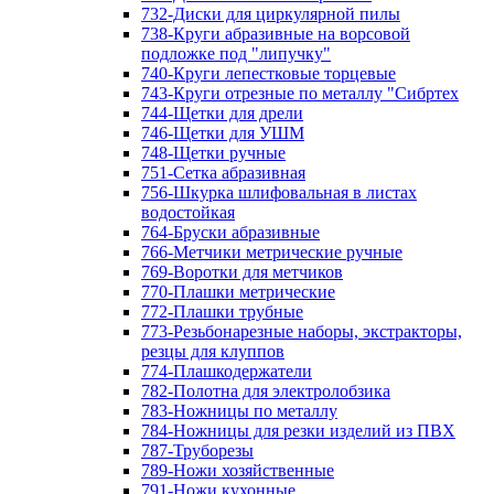
732-Диски для циркулярной пилы
738-Круги абразивные на ворсовой
подложке под "липучку"
740-Круги лепестковые торцевые
743-Круги отрезные по металлу "Сибртех
744-Щетки для дрели
746-Щетки для УШМ
748-Щетки ручные
751-Сетка абразивная
756-Шкурка шлифовальная в листах
водостойкая
764-Бруски абразивные
766-Метчики метрические ручные
769-Воротки для метчиков
770-Плашки метрические
772-Плашки трубные
773-Резьбонарезные наборы, экстракторы,
резцы для клуппов
774-Плашкодержатели
782-Полотна для электролобзика
783-Ножницы по металлу
784-Ножницы для резки изделий из ПВХ
787-Труборезы
789-Ножи хозяйственные
791-Ножи кухонные