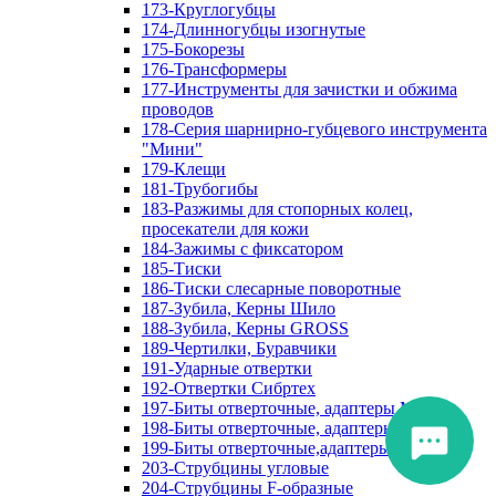
173-Круглогубцы
174-Длинногубцы изогнутые
175-Бокорезы
176-Трансформеры
177-Инструменты для зачистки и обжима
проводов
178-Серия шарнирно-губцевого инструмента
"Мини"
179-Клещи
181-Трубогибы
183-Разжимы для стопорных колец,
просекатели для кожи
184-Зажимы с фиксатором
185-Тиски
186-Тиски слесарные поворотные
187-Зубила, Керны Шило
188-Зубила, Керны GROSS
189-Чертилки, Буравчики
191-Ударные отвертки
192-Отвертки Сибртех
197-Биты отверточные, адаптеры Matrix
198-Биты отверточные, адаптеры Прочие
199-Биты отверточные,адаптеры Сибртех
203-Струбцины угловые
204-Струбцины F-образные