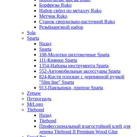
Борфрезы Ruko
Набор свёрл по металлу Ruko
Метчик Ruko
Станок сверлильно-расточной Ruko
Резьбнарезной набор
Sola
Sparta
Назад
Sparta
108-Молотки рихтовочные Sparta
111-Киянки Sparta
1354-Наборы инструмента Sparta
552-Автомобильные аксессуары Sparta
824-Кисти плоские с деревянной ручкой
"Slim line" Sparta
913-Паяльники, припои Sparta
Zetsaw
Петроградъ
MrLogo
Titebond
Назад
Titebond
Профессиональный влагостойкий клей для
дерева Titebond II Premium Wood Glue