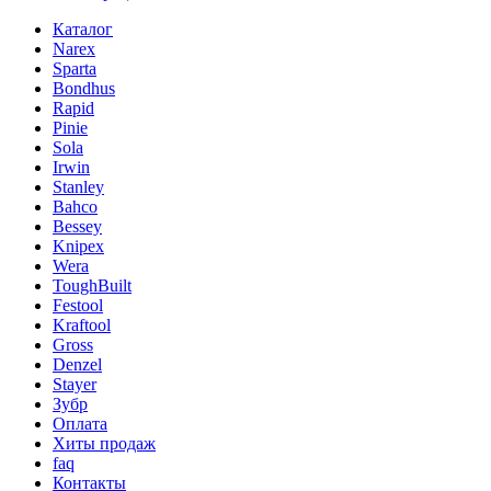
Каталог
Narex
Sparta
Bondhus
Rapid
Pinie
Sola
Irwin
Stanley
Bahco
Bessey
Knipex
Wera
ToughBuilt
Festool
Kraftool
Gross
Denzel
Stayer
Зубр
Оплата
Хиты продаж
faq
Контакты