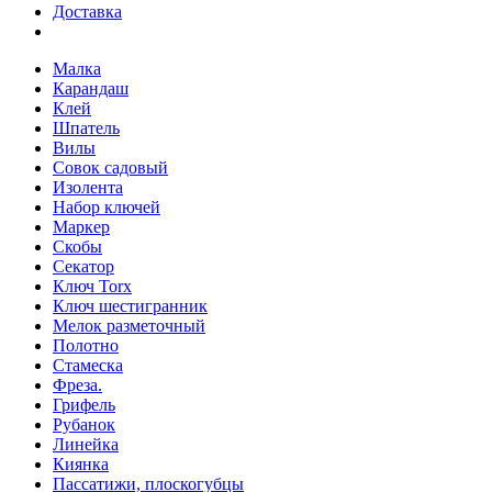
Доставка
Малка
Карандаш
Клей
Шпатель
Вилы
Совок садовый
Изолента
Набор ключей
Маркер
Скобы
Секатор
Ключ Torx
Ключ шестигранник
Мелок разметочный
Полотно
Стамеска
Фреза.
Грифель
Рубанок
Линейка
Киянка
Пассатижи, плоскогубцы