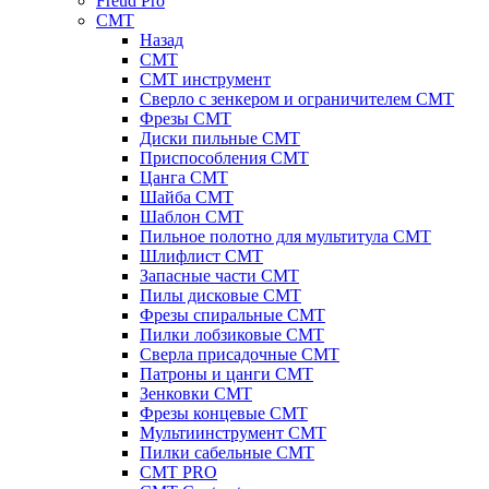
Freud Pro
CMT
Назад
CMT
CMT инструмент
Сверло с зенкером и ограничителем CMT
Фрезы CMT
Диски пильные CMT
Приспособления СМТ
Цанга CMT
Шайба CMT
Шаблон CMT
Пильное полотно для мультитула CMT
Шлифлист CMT
Запасные части CMT
Пилы дисковые CMT
Фрезы спиральные CMT
Пилки лобзиковые СМТ
Сверла присадочные СМТ
Патроны и цанги CMT
Зенковки СМТ
Фрезы концевые CMT
Мультиинструмент СМТ
Пилки сабельные СМТ
CMT PRO