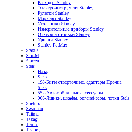
Расходка Stanley
Электроинструмент Stanley
Рулетки Stanley
Маркеры Stanley
Угольники Stanley
Измерительные приборы Stanley
Отвесы и отбивки Stanley
Уровни Stanley
Stanley FatMax
Stabila
Star-M
Starrett
Stels
Назад
Stels
198-Биты отверточные, адаптеры Прочие
Stels
552-Автомобильные аксессуары
906-Ящики, шкафы, органайзеры, лотки Stels
Suehiro
Swanson
Tajima
Takagi
Terrax
Testboy