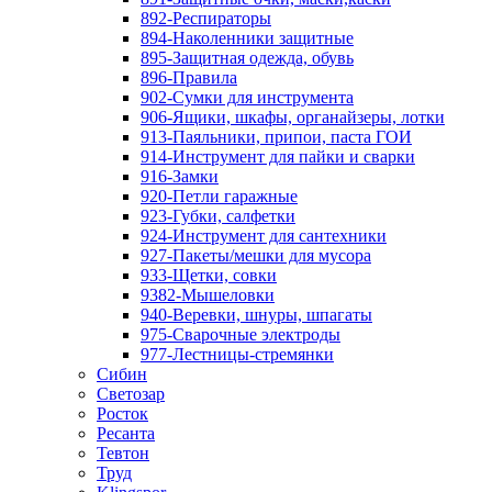
892-Респираторы
894-Наколенники защитные
895-Защитная одежда, обувь
896-Правила
902-Сумки для инструмента
906-Ящики, шкафы, органайзеры, лотки
913-Паяльники, припои, паста ГОИ
914-Инструмент для пайки и сварки
916-Замки
920-Петли гаражные
923-Губки, салфетки
924-Инструмент для сантехники
927-Пакеты/мешки для мусора
933-Щетки, совки
9382-Мышеловки
940-Веревки, шнуры, шпагаты
975-Сварочные электроды
977-Лестницы-стремянки
Сибин
Светозар
Росток
Ресанта
Тевтон
Труд