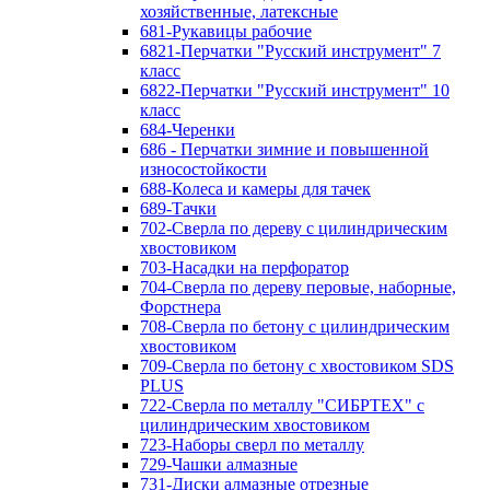
хозяйственные, латексные
681-Рукавицы рабочие
6821-Перчатки "Русский инструмент" 7
класс
6822-Перчатки "Русский инструмент" 10
класс
684-Черенки
686 - Перчатки зимние и повышенной
износостойкости
688-Колеса и камеры для тачек
689-Тачки
702-Сверла по дереву с цилиндрическим
хвостовиком
703-Насадки на перфоратор
704-Сверла по дереву перовые, наборные,
Форстнера
708-Сверла по бетону с цилиндрическим
хвостовиком
709-Сверла по бетону с хвостовиком SDS
PLUS
722-Сверла по металлу "СИБРТЕХ" с
цилиндрическим хвостовиком
723-Наборы сверл по металлу
729-Чашки алмазные
731-Диски алмазные отрезные