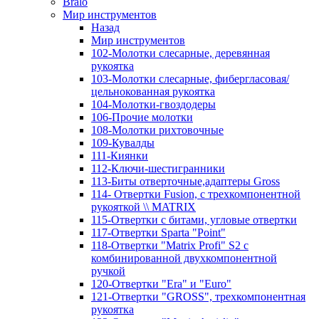
Bralo
Мир инструментов
Назад
Мир инструментов
102-Молотки слесарные, деревянная
рукоятка
103-Молотки слесарные, фибергласовая/
цельнокованная рукоятка
104-Молотки-гвоздодеры
106-Прочие молотки
108-Молотки рихтовочные
109-Кувалды
111-Киянки
112-Ключи-шестигранники
113-Биты отверточные,адаптеры Gross
114- Отвертки Fusion, c трехкомпонентной
рукояткой \\ MATRIX
115-Отвертки с битами, угловые отвертки
117-Отвертки Sparta "Point"
118-Отвертки "Matrix Profi" S2 с
комбинированной двухкомпонентной
ручкой
120-Отвертки "Era" и "Euro"
121-Отвертки "GROSS", трехкомпонентная
рукоятка