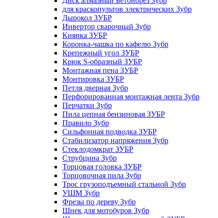
Диск алмазный Бетонорез Зубр
для краскопультов электрических Зубр
Дырокол ЗУБР
Инвертор сварочный Зубр
Киянка ЗУБР
Коронка-чашка по кафелю Зубр
Крепежный угол ЗУБР
Крюк S-образный ЗУБР
Монтажная пена ЗУБР
Монтировка ЗУБР
Петля дверная Зубр
Перфорированная монтажная лента Зубр
Перчатки Зубр
Пила цепная бензиновая ЗУБР
Правило Зубр
Сильфонная подводка ЗУБР
Стабилизатор напряжения Зубр
Стеклодомкрат ЗУБР
Струбцина Зубр
Торцовая головка ЗУБР
Торцовочная пила Зубр
Трос грузоподъемный стальной Зубр
УШМ Зубр
Фрезы по дереву Зубр
Шнек для мотобуров Зубр