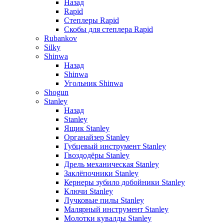
Назад
Rapid
Степлеры Rapid
Скобы для cтеплера Rapid
Rubankov
Silky
Shinwa
Назад
Shinwa
Угольник Shinwa
Shogun
Stanley
Назад
Stanley
Ящик Stanley
Органайзер Stanley
Губцевый инструмент Stanley
Гвоздодёры Stanley
Дрель механическая Stanley
Заклёпочники Stanley
Кернеры зубило добойники Stanley
Ключи Stanley
Лучковые пилы Stanley
Малярный инструмент Stanley
Молотки кувалды Stanley