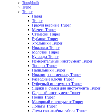
Toughbuilt
Trend
Truper
Назад
Truper
Грабли веерные Truper
Мачете Truper
Стамески Truper
Рубанки Truper
Угольники Truper
Ножовки Truper
Молотки Truper
Кувалды Truper
Измерительный инструмент Truper
Топоры Truper
Напильники Truper
Ножницы по металлу Truper
Разводные ключи Truper
Губцевый инструмент Truper
Ящики и сумки для инструмента Truper
Садовый инструмент Truper
Полив Truper
Малярный инструмент Truper
Лопаты Truper
Ломы гвоздодёры зубила Truper