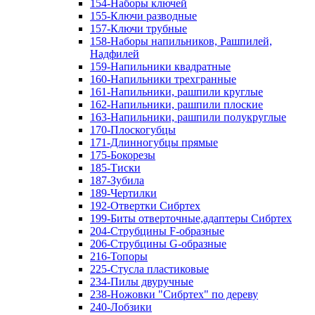
154-Наборы ключей
155-Ключи разводные
157-Ключи трубные
158-Наборы напильников, Рашпилей,
Надфилей
159-Напильники квадратные
160-Напильники трехгранные
161-Напильники, рашпили круглые
162-Напильники, рашпили плоские
163-Напильники, рашпили полукруглые
170-Плоскогубцы
171-Длинногубцы прямые
175-Бокорезы
185-Тиски
187-Зубила
189-Чертилки
192-Отвертки Сибртех
199-Биты отверточные,адаптеры Сибртех
204-Струбцины F-образные
206-Струбцины G-образные
216-Топоры
225-Стусла пластиковые
234-Пилы двуручные
238-Ножовки "Сибртех" по дереву
240-Лобзики