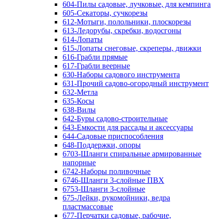
604-Пилы садовые, лучковые, для кемпинга
605-Секаторы, сучкорезы
612-Мотыги, полольники, плоскорезы
613-Ледорубы, скребки, водосгоны
614-Лопаты
615-Лопаты снеговые, скреперы, движки
616-Грабли прямые
617-Грабли веерные
630-Наборы садового инструмента
631-Прочий садово-огородный инструмент
632-Метла
635-Косы
638-Вилы
642-Буры садово-строительные
643-Емкости для рассады и аксессуары
644-Садовые приспособления
648-Поддержки, опоры
6703-Шланги спиральные армированные
напорные
6742-Наборы поливочные
6746-Шланги 3-слойные ПВХ
6753-Шланги 3-слойные
675-Лейки, рукомойники, ведра
пластмассовые
677-Перчатки садовые, рабочие,