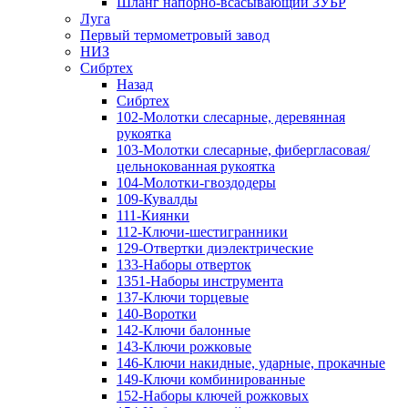
Шланг напорно-всасывающий ЗУБР
Луга
Первый термометровый завод
НИЗ
Сибртех
Назад
Сибртех
102-Молотки слесарные, деревянная
рукоятка
103-Молотки слесарные, фибергласовая/
цельнокованная рукоятка
104-Молотки-гвоздодеры
109-Кувалды
111-Киянки
112-Ключи-шестигранники
129-Отвертки диэлектрические
133-Наборы отверток
1351-Наборы инструмента
137-Ключи торцевые
140-Воротки
142-Ключи балонные
143-Ключи рожковые
146-Ключи накидные, ударные, прокачные
149-Ключи комбинированные
152-Наборы ключей рожковых