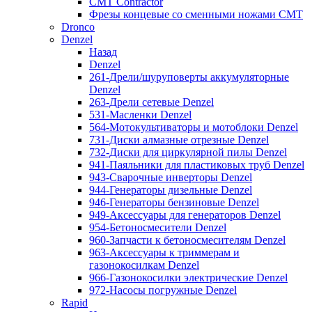
CMT Contractor
Фрезы концевые со сменными ножами CMT
Dronco
Denzel
Назад
Denzel
261-Дрели/шуруповерты аккумуляторные
Denzel
263-Дрели сетевые Denzel
531-Масленки Denzel
564-Мотокультиваторы и мотоблоки Denzel
731-Диски алмазные отрезные Denzel
732-Диски для циркулярной пилы Denzel
941-Паяльники для пластиковых труб Denzel
943-Сварочные инверторы Denzel
944-Генераторы дизельные Denzel
946-Генераторы бензиновые Denzel
949-Аксессуары для генераторов Denzel
954-Бетоносмесители Denzel
960-Запчасти к бетоносмесителям Denzel
963-Аксессуары к триммерам и
газонокосилкам Denzel
966-Газонокосилки электрические Denzel
972-Насосы погружные Denzel
Rapid