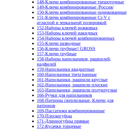
148-Ключи комбинированные трещоточные
149-Ключи комбинированные /Россия/
150-Ключи комбинированные оцинкованные
151-Ключи комбинированные Cr-V с
атласной и зеркальной полировкой
152-Наборы ключей рожковых
153-Наборы ключей накидных
154-Наборы ключей комбинированных
155-Ключи разводные
156-Ключи трубные// GROSS
157-Ключи трубные
158-Наборы напильников, рашпилей,
надфилей
159-Напильники квадратные
160-Напильники трехгранные
161-Напильники, рашпили круглые
162-Напильники, рашпили плоские
163-Напильники, рашпили полукруглые
166-Ручки для напильников
168-Патроны сверлильные, Ключи для
патронов
169-Пассатижи комбинированные
170-Плоскогубцы
171-Длинногубцы прямые
172-Кусачки торцевые