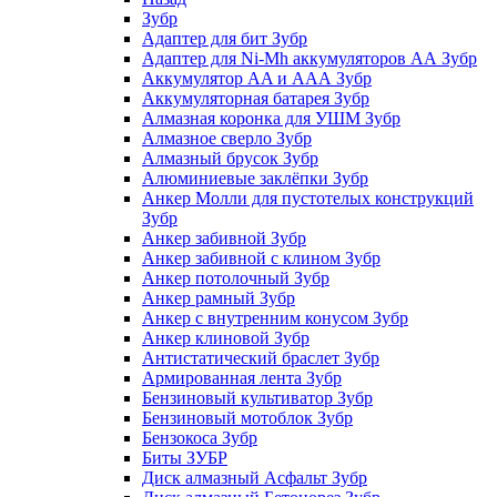
Зубр
Адаптер для бит Зубр
Адаптер для Ni-Mh аккумуляторов АА Зубр
Аккумулятор AA и ААА Зубр
Аккумуляторная батарея Зубр
Алмазная коронка для УШМ Зубр
Алмазное сверло Зубр
Алмазный брусок Зубр
Алюминиевые заклёпки Зубр
Анкер Молли для пустотелых конструкций
Зубр
Анкер забивной Зубр
Анкер забивной с клином Зубр
Анкер потолочный Зубр
Анкер рамный Зубр
Анкер с внутренним конусом Зубр
Анкер клиновой Зубр
Антистатический браслет Зубр
Армированная лента Зубр
Бензиновый культиватор Зубр
Бензиновый мотоблок Зубр
Бензокоса Зубр
Биты ЗУБР
Диск алмазный Асфальт Зубр