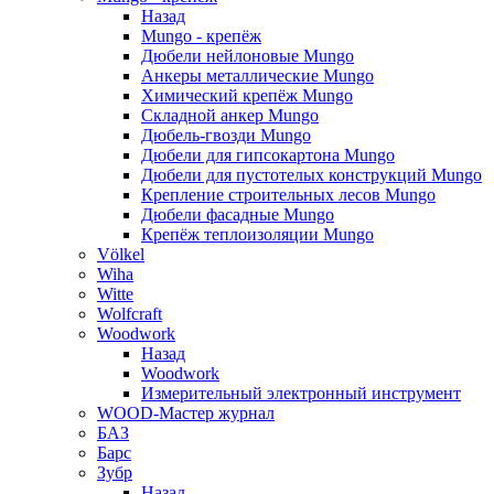
Назад
Mungo - крепёж
Дюбели нейлоновые Mungo
Анкеры металлические Mungo
Химический крепёж Mungo
Складной анкер Mungo
Дюбель-гвозди Mungo
Дюбели для гипсокартона Mungo
Дюбели для пустотелых конструкций Mungo
Крепление строительных лесов Mungo
Дюбели фасадные Mungo
Крепёж теплоизоляции Mungo
Völkel
Wiha
Witte
Wolfcraft
Woodwork
Назад
Woodwork
Измерительный электронный инструмент
WOOD-Мастер журнал
БАЗ
Барс
Зубр
Назад