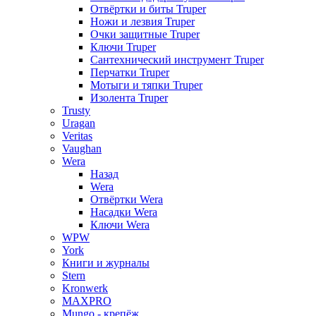
Отвёртки и биты Truper
Ножи и лезвия Truper
Очки защитные Truper
Ключи Truper
Сантехнический инструмент Truper
Перчатки Truper
Мотыги и тяпки Truper
Изолента Truper
Trusty
Uragan
Veritas
Vaughan
Wera
Назад
Wera
Отвёртки Wera
Насадки Wera
Ключи Wera
WPW
York
Книги и журналы
Stern
Kronwerk
MAXPRO
Mungo - крепёж