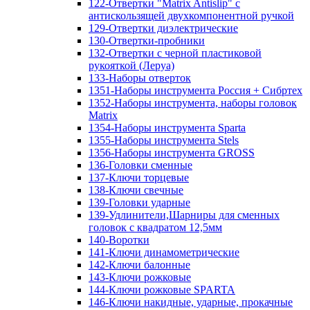
122-Отвертки "Matrix Antislip" с
антискользящей двухкомпонентной ручкой
129-Отвертки диэлектрические
130-Отвертки-пробники
132-Отвертки с черной пластиковой
рукояткой (Леруа)
133-Наборы отверток
1351-Наборы инструмента Россия + Сибртех
1352-Наборы инструмента, наборы головок
Matrix
1354-Наборы инструмента Sparta
1355-Наборы инструмента Stels
1356-Наборы инструмента GROSS
136-Головки сменные
137-Ключи торцевые
138-Ключи свечные
139-Головки ударные
139-Удлинители,Шарниры для сменных
головок с квадратом 12,5мм
140-Воротки
141-Ключи динамометрические
142-Ключи балонные
143-Ключи рожковые
144-Ключи рожковые SPARTA
146-Ключи накидные, ударные, прокачные