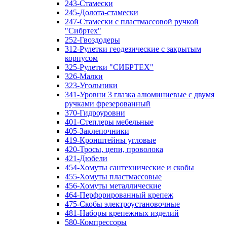
243-Стамески
245-Долота-стамески
247-Стамески с пластмассовой ручкой
"Сибртех"
252-Гвоздодеры
312-Рулетки геодезические с закрытым
корпусом
325-Рулетки "СИБРТЕХ"
326-Малки
323-Угольники
341-Уровни 3 глазка алюминиевые с двумя
ручками фрезерованный
370-Гидроуровни
401-Степлеры мебельные
405-Заклепочники
419-Кронштейны угловые
420-Тросы, цепи, проволока
421-Дюбели
454-Хомуты сантехнические и скобы
455-Хомуты пластмассовые
456-Хомуты металлические
464-Перфорированный крепеж
475-Скобы электроустановочные
481-Наборы крепежных изделий
580-Компрессоры