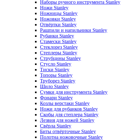
Наборы ручного инструмента Stanley
Ножи Stanley
Ножницы Stanley
Ножовки Stanley
Отвёртки Stanley
Рашпили и напильники Stanley
Рубанки Stanley
Стамески Stanley
Стеклорез Stanley
Степлеры Stanley
Струбцины Stanley
Стусло Stanley
Тиски Stanley
Топоры Stanley
Труборез Stanley
Шило Stanley
Сумки для инструмента Stanley
Фонари Stanley
Козлы верстаки Stanley
Ножи для рубанков Stanley
Скобы для степлера Stanley
Лезвия для ножей Stanley
Свёрла Stanley
Биты отвёрточные Stanley
Полотна ножовочные Stanley