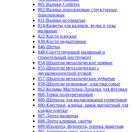
801-Валики Сибртех
802-Валики поролоновые структурные,
поролоновые
811-Валики игольчатые
814-Кюветы для валиков, ведра и тазы
малярные
822-Кисти плоские
838-Кисти радиаторные
846-Щетки
848-Сопутствующий малярный и
строительный инструмент
854-Шпатели металлические прямые
855-Шпатели металлические с
двухкомпонентной ручкой
857-Шпатели металлические зубчатые
858-Шпатели резиновые, пластмассовые
862-Кельмы,Мастерки,Лопатки для фуговки
866-Терки полиуретановые
886-Шприцы для выдавливания герметиков
880-Крестики, клинья, замок магнитный для
кладки плитки
887-Лента малярная
888-Лента клеящая, скотчи
889-Изолента, фумлента, пленка защитная
891-Защитные очки, маски,каски