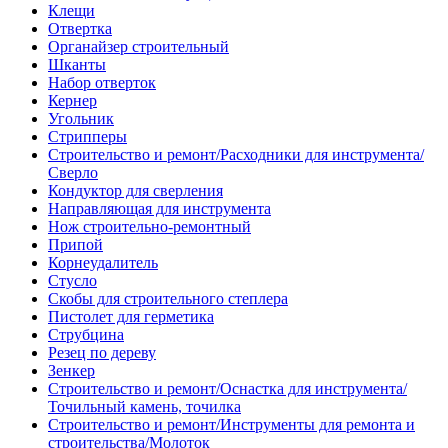
Клещи
Отвертка
Органайзер строительный
Шканты
Набор отверток
Кернер
Угольник
Стрипперы
Строительство и ремонт/Расходники для инструмента/
Сверло
Кондуктор для сверления
Направляющая для инструмента
Нож строительно-ремонтный
Припой
Корнеудалитель
Стусло
Скобы для строительного степлера
Пистолет для герметика
Струбцина
Резец по дереву
Зенкер
Строительство и ремонт/Оснастка для инструмента/
Точильный камень, точилка
Строительство и ремонт/Инструменты для ремонта и
строительства/Молоток