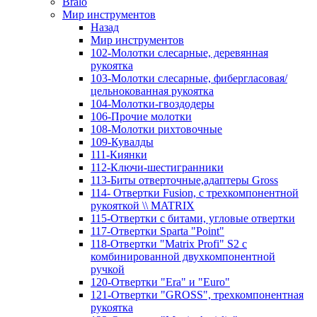
Bralo
Мир инструментов
Назад
Мир инструментов
102-Молотки слесарные, деревянная
рукоятка
103-Молотки слесарные, фибергласовая/
цельнокованная рукоятка
104-Молотки-гвоздодеры
106-Прочие молотки
108-Молотки рихтовочные
109-Кувалды
111-Киянки
112-Ключи-шестигранники
113-Биты отверточные,адаптеры Gross
114- Отвертки Fusion, c трехкомпонентной
рукояткой \\ MATRIX
115-Отвертки с битами, угловые отвертки
117-Отвертки Sparta "Point"
118-Отвертки "Matrix Profi" S2 с
комбинированной двухкомпонентной
ручкой
120-Отвертки "Era" и "Euro"
121-Отвертки "GROSS", трехкомпонентная
рукоятка