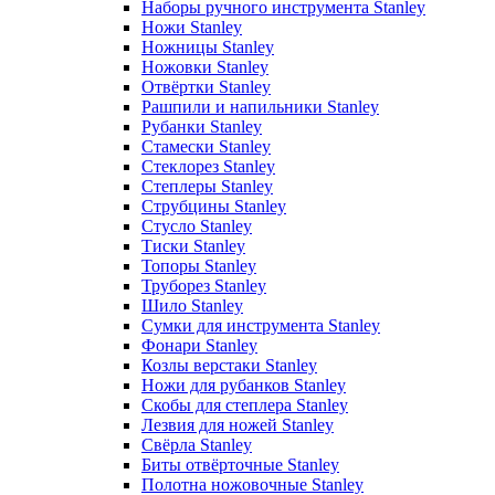
Наборы ручного инструмента Stanley
Ножи Stanley
Ножницы Stanley
Ножовки Stanley
Отвёртки Stanley
Рашпили и напильники Stanley
Рубанки Stanley
Стамески Stanley
Стеклорез Stanley
Степлеры Stanley
Струбцины Stanley
Стусло Stanley
Тиски Stanley
Топоры Stanley
Труборез Stanley
Шило Stanley
Сумки для инструмента Stanley
Фонари Stanley
Козлы верстаки Stanley
Ножи для рубанков Stanley
Скобы для степлера Stanley
Лезвия для ножей Stanley
Свёрла Stanley
Биты отвёрточные Stanley
Полотна ножовочные Stanley