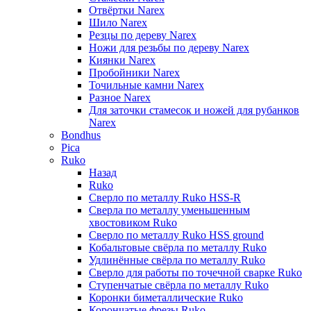
Отвёртки Narex
Шило Narex
Резцы по дереву Narex
Ножи для резьбы по дереву Narex
Киянки Narex
Пробойники Narex
Точильные камни Narex
Разное Narex
Для заточки стамесок и ножей для рубанков
Narex
Bondhus
Pica
Ruko
Назад
Ruko
Сверло по металлу Ruko HSS-R
Сверла по металлу уменьшенным
хвостовиком Ruko
Сверло по металлу Ruko HSS ground
Кобальтовые свёрла по металлу Ruko
Удлинённые свёрла по металлу Ruko
Сверло для работы по точечной сварке Ruko
Ступенчатые свёрла по металлу Ruko
Коронки биметаллические Ruko
Корончатые фрезы Ruko