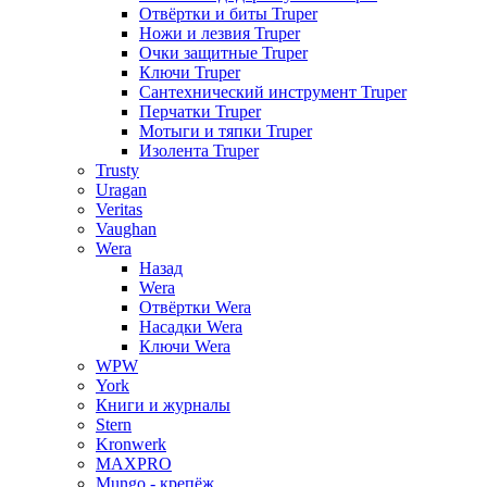
Отвёртки и биты Truper
Ножи и лезвия Truper
Очки защитные Truper
Ключи Truper
Сантехнический инструмент Truper
Перчатки Truper
Мотыги и тяпки Truper
Изолента Truper
Trusty
Uragan
Veritas
Vaughan
Wera
Назад
Wera
Отвёртки Wera
Насадки Wera
Ключи Wera
WPW
York
Книги и журналы
Stern
Kronwerk
MAXPRO
Mungo - крепёж