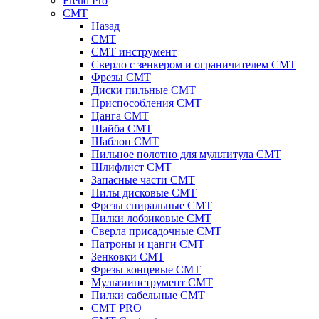
Freud Pro
CMT
Назад
CMT
CMT инструмент
Сверло с зенкером и ограничителем CMT
Фрезы CMT
Диски пильные CMT
Приспособления СМТ
Цанга CMT
Шайба CMT
Шаблон CMT
Пильное полотно для мультитула CMT
Шлифлист CMT
Запасные части CMT
Пилы дисковые CMT
Фрезы спиральные CMT
Пилки лобзиковые СМТ
Сверла присадочные СМТ
Патроны и цанги CMT
Зенковки СМТ
Фрезы концевые CMT
Мультиинструмент СМТ
Пилки сабельные СМТ
CMT PRO