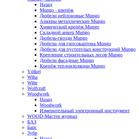
Назад
Mungo - крепёж
Дюбели нейлоновые Mungo
Анкеры металлические Mungo
Химический крепёж Mungo
Складной анкер Mungo
Дюбель-гвозди Mungo
Дюбели для гипсокартона Mungo
Дюбели для пустотелых конструкций Mungo
Крепление строительных лесов Mungo
Дюбели фасадные Mungo
Крепёж теплоизоляции Mungo
Völkel
Wiha
Witte
Wolfcraft
Woodwork
Назад
Woodwork
Измерительный электронный инструмент
WOOD-Мастер журнал
БАЗ
Барс
Зубр
Назад