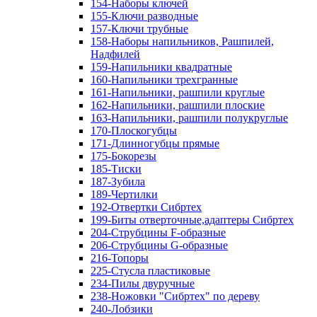
154-Наборы ключей
155-Ключи разводные
157-Ключи трубные
158-Наборы напильников, Рашпилей,
Надфилей
159-Напильники квадратные
160-Напильники трехгранные
161-Напильники, рашпили круглые
162-Напильники, рашпили плоские
163-Напильники, рашпили полукруглые
170-Плоскогубцы
171-Длинногубцы прямые
175-Бокорезы
185-Тиски
187-Зубила
189-Чертилки
192-Отвертки Сибртех
199-Биты отверточные,адаптеры Сибртех
204-Струбцины F-образные
206-Струбцины G-образные
216-Топоры
225-Стусла пластиковые
234-Пилы двуручные
238-Ножовки "Сибртех" по дереву
240-Лобзики