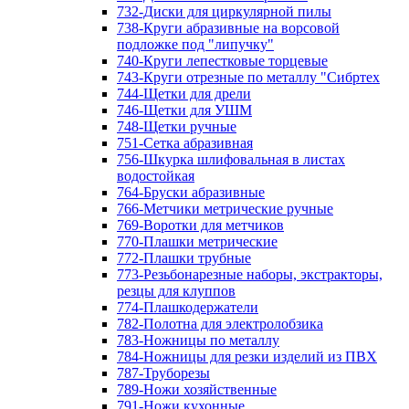
732-Диски для циркулярной пилы
738-Круги абразивные на ворсовой
подложке под "липучку"
740-Круги лепестковые торцевые
743-Круги отрезные по металлу "Сибртех
744-Щетки для дрели
746-Щетки для УШМ
748-Щетки ручные
751-Сетка абразивная
756-Шкурка шлифовальная в листах
водостойкая
764-Бруски абразивные
766-Метчики метрические ручные
769-Воротки для метчиков
770-Плашки метрические
772-Плашки трубные
773-Резьбонарезные наборы, экстракторы,
резцы для клуппов
774-Плашкодержатели
782-Полотна для электролобзика
783-Ножницы по металлу
784-Ножницы для резки изделий из ПВХ
787-Труборезы
789-Ножи хозяйственные
791-Ножи кухонные