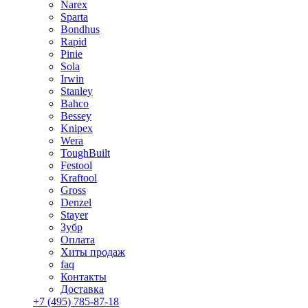
Narex
Sparta
Bondhus
Rapid
Pinie
Sola
Irwin
Stanley
Bahco
Bessey
Knipex
Wera
ToughBuilt
Festool
Kraftool
Gross
Denzel
Stayer
Зубр
Оплата
Хиты продаж
faq
Контакты
Доставка
+7 (495) 785-87-18