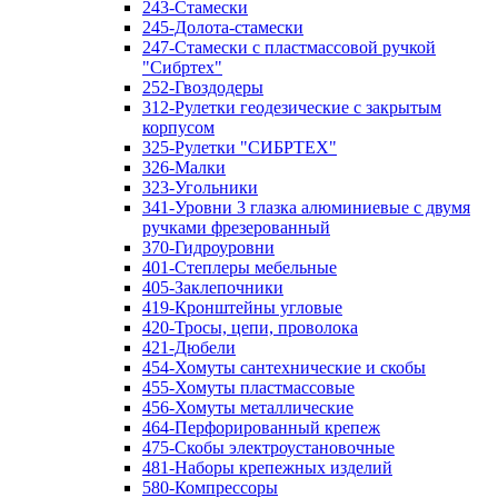
243-Стамески
245-Долота-стамески
247-Стамески с пластмассовой ручкой
"Сибртех"
252-Гвоздодеры
312-Рулетки геодезические с закрытым
корпусом
325-Рулетки "СИБРТЕХ"
326-Малки
323-Угольники
341-Уровни 3 глазка алюминиевые с двумя
ручками фрезерованный
370-Гидроуровни
401-Степлеры мебельные
405-Заклепочники
419-Кронштейны угловые
420-Тросы, цепи, проволока
421-Дюбели
454-Хомуты сантехнические и скобы
455-Хомуты пластмассовые
456-Хомуты металлические
464-Перфорированный крепеж
475-Скобы электроустановочные
481-Наборы крепежных изделий
580-Компрессоры