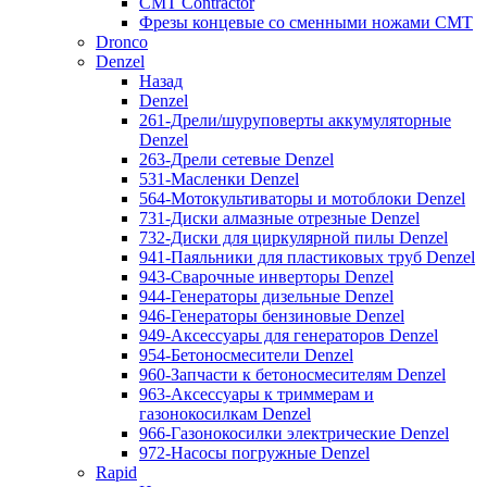
CMT Contractor
Фрезы концевые со сменными ножами CMT
Dronco
Denzel
Назад
Denzel
261-Дрели/шуруповерты аккумуляторные
Denzel
263-Дрели сетевые Denzel
531-Масленки Denzel
564-Мотокультиваторы и мотоблоки Denzel
731-Диски алмазные отрезные Denzel
732-Диски для циркулярной пилы Denzel
941-Паяльники для пластиковых труб Denzel
943-Сварочные инверторы Denzel
944-Генераторы дизельные Denzel
946-Генераторы бензиновые Denzel
949-Аксессуары для генераторов Denzel
954-Бетоносмесители Denzel
960-Запчасти к бетоносмесителям Denzel
963-Аксессуары к триммерам и
газонокосилкам Denzel
966-Газонокосилки электрические Denzel
972-Насосы погружные Denzel
Rapid