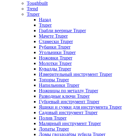
Toughbuilt
Trend
Truper
Назад
Truper
Грабли веерные Truper
Мачете Truper
Стамески Truper
Рубанки Truper
Угольники Truper
Ножовки Truper
Молотки Truper
Кувалды Truper
Измерительный инструмент Truper
Топоры Truper
Напильники Truper
Ножницы по металлу Truper
Разводные ключи Truper
Губцевый инструмент Truper
Ящики и сумки для инструмента Truper
Садовый инструмент Truper
Полив Truper
Малярный инструмент Truper
Лопаты Truper
Ломы гвоздодёры зубила Truper