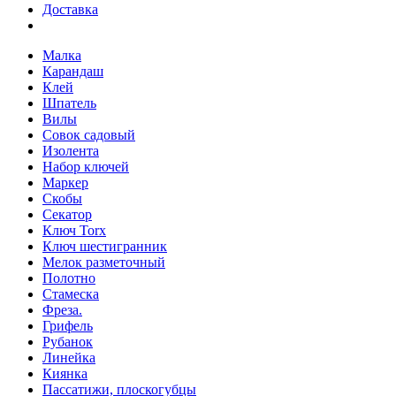
Доставка
Малка
Карандаш
Клей
Шпатель
Вилы
Совок садовый
Изолента
Набор ключей
Маркер
Скобы
Секатор
Ключ Torx
Ключ шестигранник
Мелок разметочный
Полотно
Стамеска
Фреза.
Грифель
Рубанок
Линейка
Киянка
Пассатижи, плоскогубцы