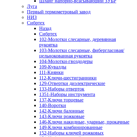
Шланг напорно-всасывающий ЗУБР
Луга
Первый термометровый завод
НИЗ
Сибртех
Назад
Сибртех
102-Молотки слесарные, деревянная
рукоятка
103-Молотки слесарные, фибергласовая/
цельнокованная рукоятка
104-Молотки-гвоздодеры
109-Кувалды
111-Киянки
112-Ключи-шестигранники
129-Отвертки диэлектрические
133-Наборы отверток
1351-Наборы инструмента
137-Ключи торцевые
140-Воротки
142-Ключи балонные
143-Ключи рожковые
146-Ключи накидные, ударные, прокачные
149-Ключи комбинированные
152-Наборы ключей рожковых