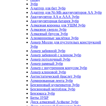
Зубр
Адаптер для бит Зубр
Адаптер для Ni-Mh аккумуляторов АА Зубр
Аккумулятор AA и ААА Зубр
Аккумуляторная батарея Зубр
Алмазная коронка для УШМ Зубр
Алмазное сверло Зубр
Алмазный брусок Зубр
Алюминиевые заклёпки Зубр
Анкер Молли для пустотелых конструкций
Зубр
Анкер забивной Зубр
Анкер забивной с клином Зубр
Анкер потолочный Зубр
Анкер рамный Зубр
Анкер с внутренним конусом Зубр
Анкер клиновой Зубр
Антистатический браслет Зубр
Армированная лента Зубр
Бензиновый культиватор Зубр
Бензиновый мотоблок Зубр
Бензокоса Зубр
Биты ЗУБР
Диск алмазный Асфальт Зубр