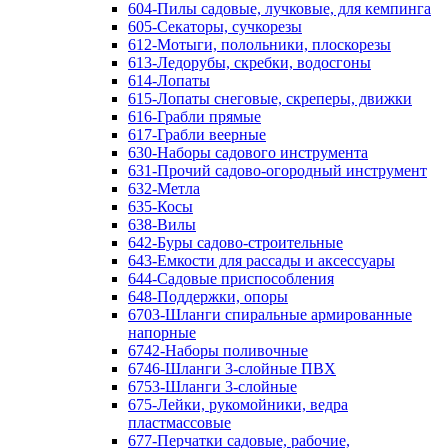
604-Пилы садовые, лучковые, для кемпинга
605-Секаторы, сучкорезы
612-Мотыги, полольники, плоскорезы
613-Ледорубы, скребки, водосгоны
614-Лопаты
615-Лопаты снеговые, скреперы, движки
616-Грабли прямые
617-Грабли веерные
630-Наборы садового инструмента
631-Прочий садово-огородный инструмент
632-Метла
635-Косы
638-Вилы
642-Буры садово-строительные
643-Емкости для рассады и аксессуары
644-Садовые приспособления
648-Поддержки, опоры
6703-Шланги спиральные армированные
напорные
6742-Наборы поливочные
6746-Шланги 3-слойные ПВХ
6753-Шланги 3-слойные
675-Лейки, рукомойники, ведра
пластмассовые
677-Перчатки садовые, рабочие,