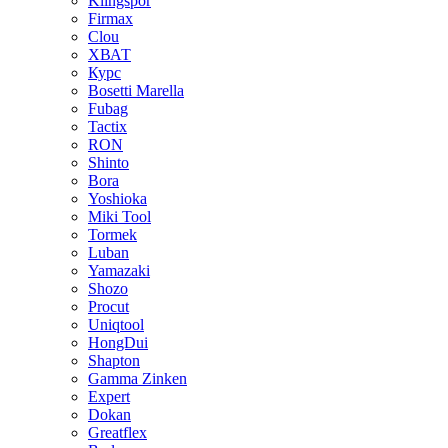
Klingspor
Firmax
Clou
XВАТ
Курс
Bosetti Marella
Fubag
Tactix
RON
Shinto
Bora
Yoshioka
Miki Tool
Tormek
Luban
Yamazaki
Shozo
Procut
Uniqtool
HongDui
Shapton
Gamma Zinken
Expert
Dokan
Greatflex