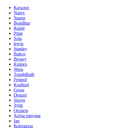
Каталог
Narex
Sparta
Bondhus
Rapid
Pinie
Sola
Irwin
Stanley
Bahco
Bessey
Knipex
Wera
ToughBuilt
Festool
Kraftool
Gross
Denzel
Stayer
Зубр
Оплата
Хиты продаж
faq
Контакты