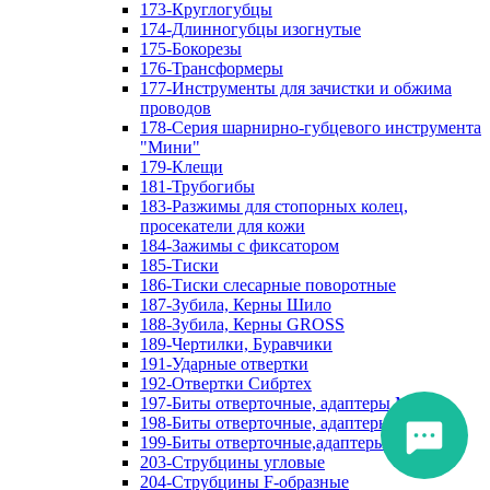
173-Круглогубцы
174-Длинногубцы изогнутые
175-Бокорезы
176-Трансформеры
177-Инструменты для зачистки и обжима
проводов
178-Серия шарнирно-губцевого инструмента
"Мини"
179-Клещи
181-Трубогибы
183-Разжимы для стопорных колец,
просекатели для кожи
184-Зажимы с фиксатором
185-Тиски
186-Тиски слесарные поворотные
187-Зубила, Керны Шило
188-Зубила, Керны GROSS
189-Чертилки, Буравчики
191-Ударные отвертки
192-Отвертки Сибртех
197-Биты отверточные, адаптеры Matrix
198-Биты отверточные, адаптеры Прочие
199-Биты отверточные,адаптеры Сибртех
203-Струбцины угловые
204-Струбцины F-образные