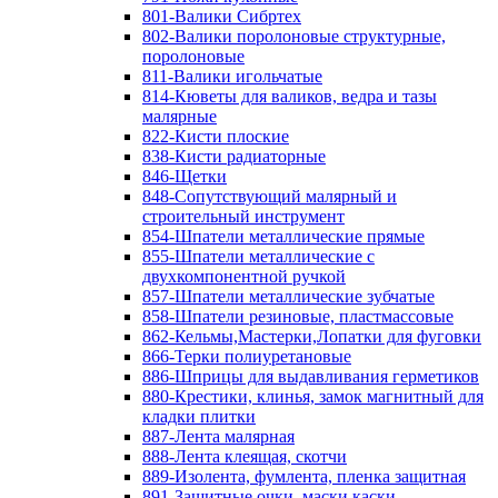
801-Валики Сибртех
802-Валики поролоновые структурные,
поролоновые
811-Валики игольчатые
814-Кюветы для валиков, ведра и тазы
малярные
822-Кисти плоские
838-Кисти радиаторные
846-Щетки
848-Сопутствующий малярный и
строительный инструмент
854-Шпатели металлические прямые
855-Шпатели металлические с
двухкомпонентной ручкой
857-Шпатели металлические зубчатые
858-Шпатели резиновые, пластмассовые
862-Кельмы,Мастерки,Лопатки для фуговки
866-Терки полиуретановые
886-Шприцы для выдавливания герметиков
880-Крестики, клинья, замок магнитный для
кладки плитки
887-Лента малярная
888-Лента клеящая, скотчи
889-Изолента, фумлента, пленка защитная
891-Защитные очки, маски,каски