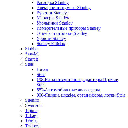
Расходка Stanley
Электроинструмент Stanley
Рулетки Stanley
Маркеры Stanley
Угольники Stanley
Измерительные приборы Stanley
Отвесы и отбивки Stanley
Уровни Stanley
Stanley FatMax
Stabila
Star-M
Starrett
Stels
Назад
Stels
198-Биты отверточные, адаптеры Прочие
Stels
552-Автомобильные аксессуары
906-Ящики, шкафы, органайзеры, лотки Stels
Suehiro
Swanson
Tajima
Takagi
Terrax
Testboy