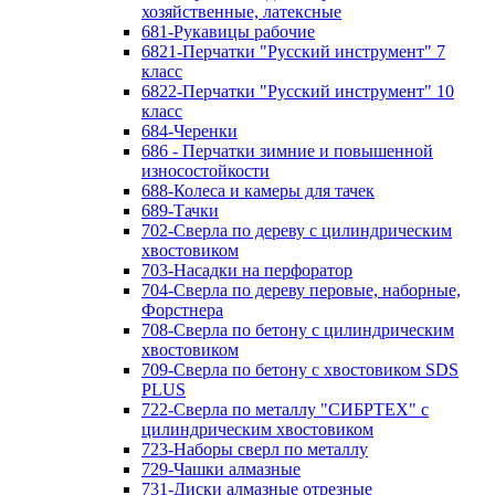
хозяйственные, латексные
681-Рукавицы рабочие
6821-Перчатки "Русский инструмент" 7
класс
6822-Перчатки "Русский инструмент" 10
класс
684-Черенки
686 - Перчатки зимние и повышенной
износостойкости
688-Колеса и камеры для тачек
689-Тачки
702-Сверла по дереву с цилиндрическим
хвостовиком
703-Насадки на перфоратор
704-Сверла по дереву перовые, наборные,
Форстнера
708-Сверла по бетону с цилиндрическим
хвостовиком
709-Сверла по бетону с хвостовиком SDS
PLUS
722-Сверла по металлу "СИБРТЕХ" с
цилиндрическим хвостовиком
723-Наборы сверл по металлу
729-Чашки алмазные
731-Диски алмазные отрезные