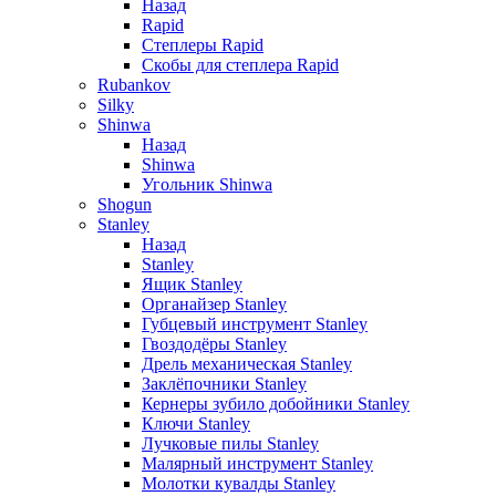
Назад
Rapid
Степлеры Rapid
Скобы для cтеплера Rapid
Rubankov
Silky
Shinwa
Назад
Shinwa
Угольник Shinwa
Shogun
Stanley
Назад
Stanley
Ящик Stanley
Органайзер Stanley
Губцевый инструмент Stanley
Гвоздодёры Stanley
Дрель механическая Stanley
Заклёпочники Stanley
Кернеры зубило добойники Stanley
Ключи Stanley
Лучковые пилы Stanley
Малярный инструмент Stanley
Молотки кувалды Stanley