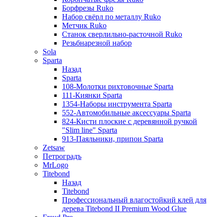
Борфрезы Ruko
Набор свёрл по металлу Ruko
Метчик Ruko
Станок сверлильно-расточной Ruko
Резьбнарезной набор
Sola
Sparta
Назад
Sparta
108-Молотки рихтовочные Sparta
111-Киянки Sparta
1354-Наборы инструмента Sparta
552-Автомобильные аксессуары Sparta
824-Кисти плоские с деревянной ручкой
"Slim line" Sparta
913-Паяльники, припои Sparta
Zetsaw
Петроградъ
MrLogo
Titebond
Назад
Titebond
Профессиональный влагостойкий клей для
дерева Titebond II Premium Wood Glue