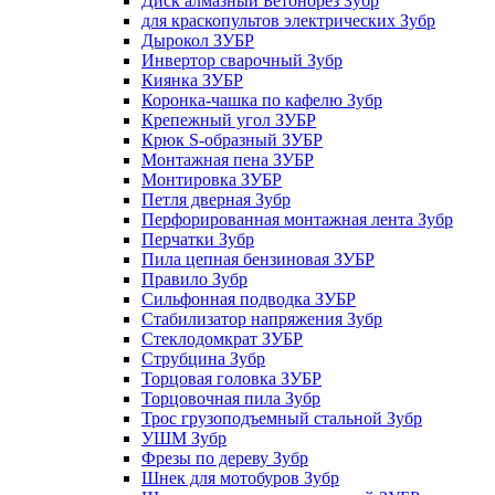
Диск алмазный Бетонорез Зубр
для краскопультов электрических Зубр
Дырокол ЗУБР
Инвертор сварочный Зубр
Киянка ЗУБР
Коронка-чашка по кафелю Зубр
Крепежный угол ЗУБР
Крюк S-образный ЗУБР
Монтажная пена ЗУБР
Монтировка ЗУБР
Петля дверная Зубр
Перфорированная монтажная лента Зубр
Перчатки Зубр
Пила цепная бензиновая ЗУБР
Правило Зубр
Сильфонная подводка ЗУБР
Стабилизатор напряжения Зубр
Стеклодомкрат ЗУБР
Струбцина Зубр
Торцовая головка ЗУБР
Торцовочная пила Зубр
Трос грузоподъемный стальной Зубр
УШМ Зубр
Фрезы по дереву Зубр
Шнек для мотобуров Зубр