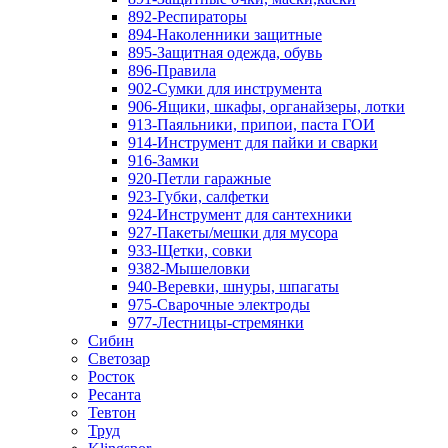
892-Респираторы
894-Наколенники защитные
895-Защитная одежда, обувь
896-Правила
902-Сумки для инструмента
906-Ящики, шкафы, органайзеры, лотки
913-Паяльники, припои, паста ГОИ
914-Инструмент для пайки и сварки
916-Замки
920-Петли гаражные
923-Губки, салфетки
924-Инструмент для сантехники
927-Пакеты/мешки для мусора
933-Щетки, совки
9382-Мышеловки
940-Веревки, шнуры, шпагаты
975-Сварочные электроды
977-Лестницы-стремянки
Сибин
Светозар
Росток
Ресанта
Тевтон
Труд