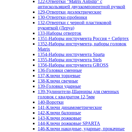
122-Отвертки "Matrix Antislip" с
антискользящей двухкомпонентной ручкой
129-Отвертки диэлектрические
130-Отвертки-пробники
132-Отвертки с черной пластиковой
рукояткой (Леруа)
133-Наборы отверток
1351-Наборы инструмента Россия + Сибртех
1352-Наборы инструмента, наборы головок
Matrix
1354-Наборы инструмента Sparta
1355-Наборы инструмента Stels
1356-Наборы инструмента GROSS
136-Головки сменные
137-Ключи торцевые
138-Ключи свечные
139-Головки ударные
139-Удлинители,Шарниры для сменных
головок с квадратом 12,5мм
140-Воротки
141-Ключи динамометрические
142-Ключи балонные
143-Ключи рожковые
144-Ключи рожковые SPARTA
146-Ключи накидные, ударные, прокачные