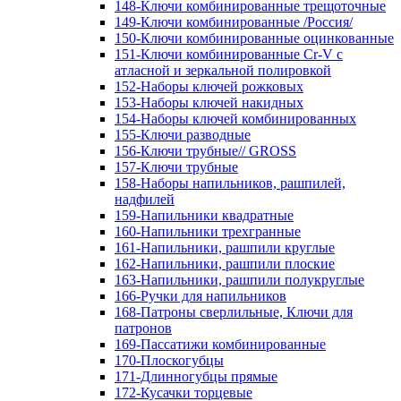
148-Ключи комбинированные трещоточные
149-Ключи комбинированные /Россия/
150-Ключи комбинированные оцинкованные
151-Ключи комбинированные Cr-V с
атласной и зеркальной полировкой
152-Наборы ключей рожковых
153-Наборы ключей накидных
154-Наборы ключей комбинированных
155-Ключи разводные
156-Ключи трубные// GROSS
157-Ключи трубные
158-Наборы напильников, рашпилей,
надфилей
159-Напильники квадратные
160-Напильники трехгранные
161-Напильники, рашпили круглые
162-Напильники, рашпили плоские
163-Напильники, рашпили полукруглые
166-Ручки для напильников
168-Патроны сверлильные, Ключи для
патронов
169-Пассатижи комбинированные
170-Плоскогубцы
171-Длинногубцы прямые
172-Кусачки торцевые