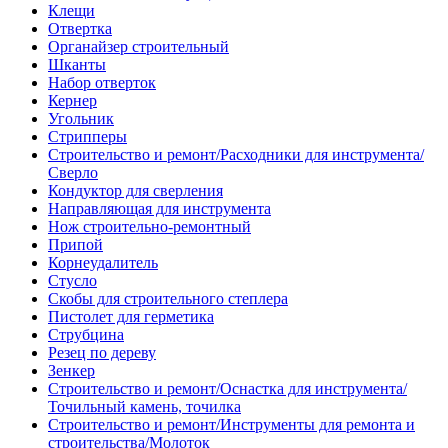
Клещи
Отвертка
Органайзер строительный
Шканты
Набор отверток
Кернер
Угольник
Стрипперы
Строительство и ремонт/Расходники для инструмента/
Сверло
Кондуктор для сверления
Направляющая для инструмента
Нож строительно-ремонтный
Припой
Корнеудалитель
Стусло
Скобы для строительного степлера
Пистолет для герметика
Струбцина
Резец по дереву
Зенкер
Строительство и ремонт/Оснастка для инструмента/
Точильный камень, точилка
Строительство и ремонт/Инструменты для ремонта и
строительства/Молоток