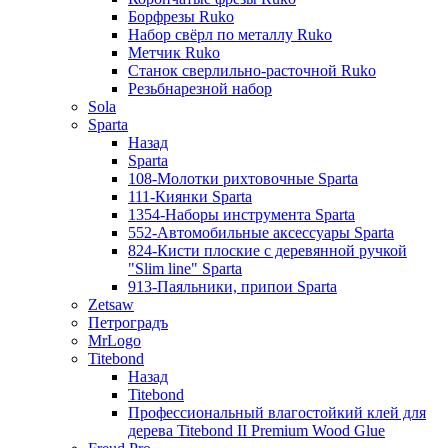
Борфрезы Ruko
Набор свёрл по металлу Ruko
Метчик Ruko
Станок сверлильно-расточной Ruko
Резьбнарезной набор
Sola
Sparta
Назад
Sparta
108-Молотки рихтовочные Sparta
111-Киянки Sparta
1354-Наборы инструмента Sparta
552-Автомобильные аксессуары Sparta
824-Кисти плоские с деревянной ручкой
"Slim line" Sparta
913-Паяльники, припои Sparta
Zetsaw
Петроградъ
MrLogo
Titebond
Назад
Titebond
Профессиональный влагостойкий клей для
дерева Titebond II Premium Wood Glue