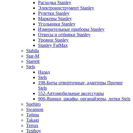
Расходка Stanley
Электроинструмент Stanley
Рулетки Stanley
Маркеры Stanley
Угольники Stanley
Измерительные приборы Stanley
Отвесы и отбивки Stanley
Уровни Stanley
Stanley FatMax
Stabila
Star-M
Starrett
Stels
Назад
Stels
198-Биты отверточные, адаптеры Прочие
Stels
552-Автомобильные аксессуары
906-Ящики, шкафы, органайзеры, лотки Stels
Suehiro
Swanson
Tajima
Takagi
Terrax
Testboy