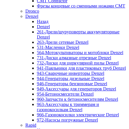
CMT Contractor
Фрезы концевые со сменными ножами CMT
Dronco
Denzel
Назад
Denzel
261-Дрели/шуруповерты аккумуляторные
Denzel
263-Дрели сетевые Denzel
531-Масленки Denzel
564-Мотокультиваторы и мотоблоки Denzel
731-Диски алмазные отрезные Denzel
732-Диски для циркулярной пилы Denzel
941-Паяльники для пластиковых труб Denzel
943-Сварочные инверторы Denzel
944-Генераторы дизельные Denzel
946-Генераторы бензиновые Denzel
949-Аксессуары для генераторов Denzel
954-Бетоносмесители Denzel
960-Запчасти к бетоносмесителям Denzel
963-Аксессуары к триммерам и
газонокосилкам Denzel
966-Газонокосилки электрические Denzel
972-Насосы погружные Denzel
Rapid