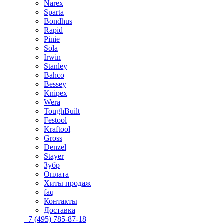
Narex
Sparta
Bondhus
Rapid
Pinie
Sola
Irwin
Stanley
Bahco
Bessey
Knipex
Wera
ToughBuilt
Festool
Kraftool
Gross
Denzel
Stayer
Зубр
Оплата
Хиты продаж
faq
Контакты
Доставка
+7 (495) 785-87-18