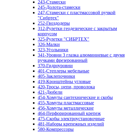
243-Стамески
245-Долота-стамески
247-Стамески с пластмассовой ручкой
"Сибртех"
252-Гвоздодеры
312-Рулетки геодезические с закрытым
корпусом
325-Рулетки "СИБРТЕХ"
326-Малки
323-Угольники
341-Уровни 3 глазка алюминиевые с двумя
ручками фрезерованный
370-Гидроуровни
401-Степлеры мебельные
405-Заклепочники
419-Кронштейны угловые
420-Тросы, цепи, проволока
421-Дюбели
454-Хомуты сантехнические и скобы
455-Хомуты пластмассовые
456-Хомуты металлические
464-Перфорированный крепеж
475-Скобы электроустановочные
481-Наборы крепежных изделий
580-Компрессоры