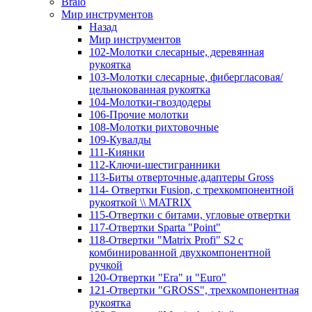
Bralo
Мир инструментов
Назад
Мир инструментов
102-Молотки слесарные, деревянная
рукоятка
103-Молотки слесарные, фибергласовая/
цельнокованная рукоятка
104-Молотки-гвоздодеры
106-Прочие молотки
108-Молотки рихтовочные
109-Кувалды
111-Киянки
112-Ключи-шестигранники
113-Биты отверточные,адаптеры Gross
114- Отвертки Fusion, c трехкомпонентной
рукояткой \\ MATRIX
115-Отвертки с битами, угловые отвертки
117-Отвертки Sparta "Point"
118-Отвертки "Matrix Profi" S2 с
комбинированной двухкомпонентной
ручкой
120-Отвертки "Era" и "Euro"
121-Отвертки "GROSS", трехкомпонентная
рукоятка