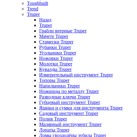
Toughbuilt
Trend
Truper
Назад
Truper
Грабли веерные Truper
Мачете Truper
Стамески Truper
Рубанки Truper
Угольники Truper
Ножовки Truper
Молотки Truper
Кувалды Truper
Измерительный инструмент Truper
Топоры Truper
Напильники Truper
Ножницы по металлу Truper
Разводные ключи Truper
Губцевый инструмент Truper
Ящики и сумки для инструмента Truper
Садовый инструмент Truper
Полив Truper
Малярный инструмент Truper
Лопаты Truper
Ломы гвоздодёры зубила Truper