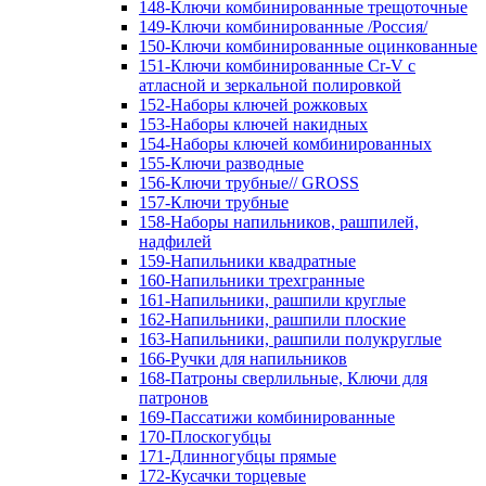
148-Ключи комбинированные трещоточные
149-Ключи комбинированные /Россия/
150-Ключи комбинированные оцинкованные
151-Ключи комбинированные Cr-V с
атласной и зеркальной полировкой
152-Наборы ключей рожковых
153-Наборы ключей накидных
154-Наборы ключей комбинированных
155-Ключи разводные
156-Ключи трубные// GROSS
157-Ключи трубные
158-Наборы напильников, рашпилей,
надфилей
159-Напильники квадратные
160-Напильники трехгранные
161-Напильники, рашпили круглые
162-Напильники, рашпили плоские
163-Напильники, рашпили полукруглые
166-Ручки для напильников
168-Патроны сверлильные, Ключи для
патронов
169-Пассатижи комбинированные
170-Плоскогубцы
171-Длинногубцы прямые
172-Кусачки торцевые