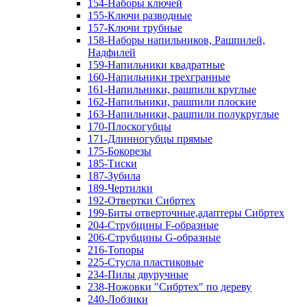
154-Наборы ключей
155-Ключи разводные
157-Ключи трубные
158-Наборы напильников, Рашпилей,
Надфилей
159-Напильники квадратные
160-Напильники трехгранные
161-Напильники, рашпили круглые
162-Напильники, рашпили плоские
163-Напильники, рашпили полукруглые
170-Плоскогубцы
171-Длинногубцы прямые
175-Бокорезы
185-Тиски
187-Зубила
189-Чертилки
192-Отвертки Сибртех
199-Биты отверточные,адаптеры Сибртех
204-Струбцины F-образные
206-Струбцины G-образные
216-Топоры
225-Стусла пластиковые
234-Пилы двуручные
238-Ножовки "Сибртех" по дереву
240-Лобзики