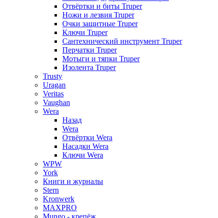
Отвёртки и биты Truper
Ножи и лезвия Truper
Очки защитные Truper
Ключи Truper
Сантехнический инструмент Truper
Перчатки Truper
Мотыги и тяпки Truper
Изолента Truper
Trusty
Uragan
Veritas
Vaughan
Wera
Назад
Wera
Отвёртки Wera
Насадки Wera
Ключи Wera
WPW
York
Книги и журналы
Stern
Kronwerk
MAXPRO
Mungo - крепёж