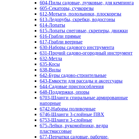
604-Пилы садовые, лучковые, для кемпинга
605-Секаторы, сучкорезы
612-Мотыги, полольники, плоскорезы
613-Ледорубы, скребки, водосгоны
614-Лопаты
615-Лопаты снеговые, скреперы, движки
616-Грабли прямые
617-Грабли веерные
630-Наборы садового инструмента
631-Прочий садово-огородный инструмент
632-Метла
635-Косы
638-Вилы
642-Буры садово-строительные
643-Емкости для рассады и аксессуары
644-Садовые приспособления
648-Поддержки, опоры
6703-Шланги спиральные армированные
напорные
6742-Наборы поливочные
6746-Шланги 3-слойные ПВХ
6753-Шланги 3-слойные
675-Лейки, рукомойники, ведра
пластмассовые
677-Перчатки садовые, рабочие,