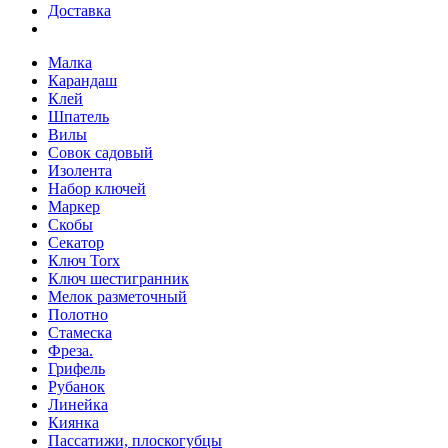
Доставка
Малка
Карандаш
Клей
Шпатель
Вилы
Совок садовый
Изолента
Набор ключей
Маркер
Скобы
Секатор
Ключ Torx
Ключ шестигранник
Мелок разметочный
Полотно
Стамеска
Фреза.
Грифель
Рубанок
Линейка
Киянка
Пассатижи, плоскогубцы