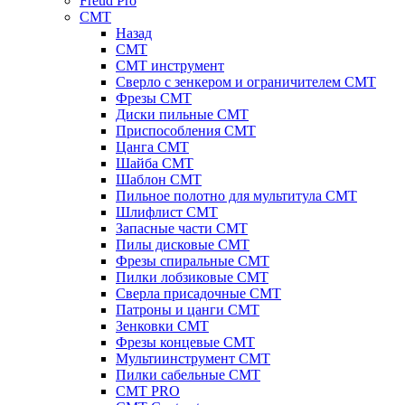
Freud Pro
CMT
Назад
CMT
CMT инструмент
Сверло с зенкером и ограничителем CMT
Фрезы CMT
Диски пильные CMT
Приспособления СМТ
Цанга CMT
Шайба CMT
Шаблон CMT
Пильное полотно для мультитула CMT
Шлифлист CMT
Запасные части CMT
Пилы дисковые CMT
Фрезы спиральные CMT
Пилки лобзиковые СМТ
Сверла присадочные СМТ
Патроны и цанги CMT
Зенковки СМТ
Фрезы концевые CMT
Мультиинструмент СМТ
Пилки сабельные СМТ
CMT PRO