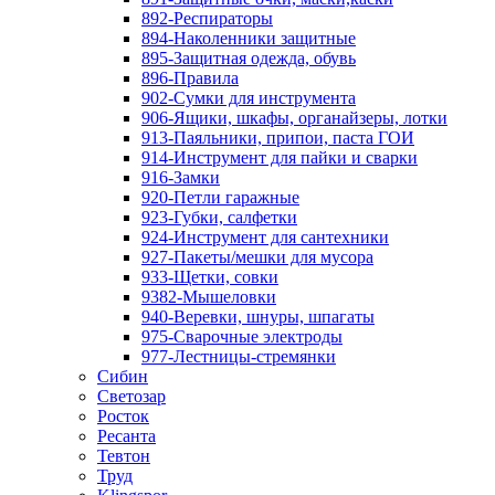
892-Респираторы
894-Наколенники защитные
895-Защитная одежда, обувь
896-Правила
902-Сумки для инструмента
906-Ящики, шкафы, органайзеры, лотки
913-Паяльники, припои, паста ГОИ
914-Инструмент для пайки и сварки
916-Замки
920-Петли гаражные
923-Губки, салфетки
924-Инструмент для сантехники
927-Пакеты/мешки для мусора
933-Щетки, совки
9382-Мышеловки
940-Веревки, шнуры, шпагаты
975-Сварочные электроды
977-Лестницы-стремянки
Сибин
Светозар
Росток
Ресанта
Тевтон
Труд