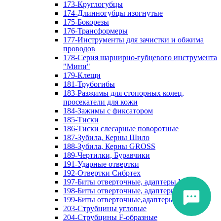
173-Круглогубцы
174-Длинногубцы изогнутые
175-Бокорезы
176-Трансформеры
177-Инструменты для зачистки и обжима
проводов
178-Серия шарнирно-губцевого инструмента
"Мини"
179-Клещи
181-Трубогибы
183-Разжимы для стопорных колец,
просекатели для кожи
184-Зажимы с фиксатором
185-Тиски
186-Тиски слесарные поворотные
187-Зубила, Керны Шило
188-Зубила, Керны GROSS
189-Чертилки, Буравчики
191-Ударные отвертки
192-Отвертки Сибртех
197-Биты отверточные, адаптеры Matrix
198-Биты отверточные, адаптеры Прочие
199-Биты отверточные,адаптеры Сибртех
203-Струбцины угловые
204-Струбцины F-образные