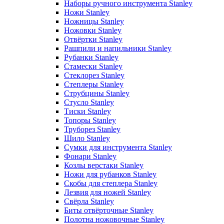
Наборы ручного инструмента Stanley
Ножи Stanley
Ножницы Stanley
Ножовки Stanley
Отвёртки Stanley
Рашпили и напильники Stanley
Рубанки Stanley
Стамески Stanley
Стеклорез Stanley
Степлеры Stanley
Струбцины Stanley
Стусло Stanley
Тиски Stanley
Топоры Stanley
Труборез Stanley
Шило Stanley
Сумки для инструмента Stanley
Фонари Stanley
Козлы верстаки Stanley
Ножи для рубанков Stanley
Скобы для степлера Stanley
Лезвия для ножей Stanley
Свёрла Stanley
Биты отвёрточные Stanley
Полотна ножовочные Stanley