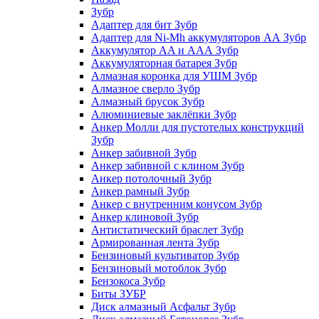
Зубр
Адаптер для бит Зубр
Адаптер для Ni-Mh аккумуляторов АА Зубр
Аккумулятор AA и ААА Зубр
Аккумуляторная батарея Зубр
Алмазная коронка для УШМ Зубр
Алмазное сверло Зубр
Алмазный брусок Зубр
Алюминиевые заклёпки Зубр
Анкер Молли для пустотелых конструкций
Зубр
Анкер забивной Зубр
Анкер забивной с клином Зубр
Анкер потолочный Зубр
Анкер рамный Зубр
Анкер с внутренним конусом Зубр
Анкер клиновой Зубр
Антистатический браслет Зубр
Армированная лента Зубр
Бензиновый культиватор Зубр
Бензиновый мотоблок Зубр
Бензокоса Зубр
Биты ЗУБР
Диск алмазный Асфальт Зубр