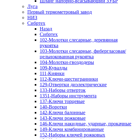
Шланг напорно-всасывающий ЗУБР
Луга
Первый термометровый завод
НИЗ
Сибртех
Назад
Сибртех
102-Молотки слесарные, деревянная
рукоятка
103-Молотки слесарные, фибергласовая/
цельнокованная рукоятка
104-Молотки-гвоздодеры
109-Кувалды
111-Киянки
112-Ключи-шестигранники
129-Отвертки диэлектрические
133-Наборы отверток
1351-Наборы инструмента
137-Ключи торцевые
140-Воротки
142-Ключи балонные
143-Ключи рожковые
146-Ключи накидные, ударные, прокачные
149-Ключи комбинированные
152-Наборы ключей рожковых