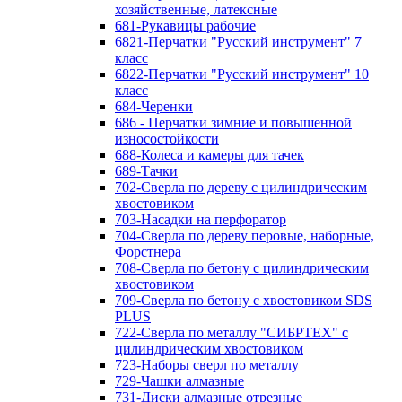
хозяйственные, латексные
681-Рукавицы рабочие
6821-Перчатки "Русский инструмент" 7
класс
6822-Перчатки "Русский инструмент" 10
класс
684-Черенки
686 - Перчатки зимние и повышенной
износостойкости
688-Колеса и камеры для тачек
689-Тачки
702-Сверла по дереву с цилиндрическим
хвостовиком
703-Насадки на перфоратор
704-Сверла по дереву перовые, наборные,
Форстнера
708-Сверла по бетону с цилиндрическим
хвостовиком
709-Сверла по бетону с хвостовиком SDS
PLUS
722-Сверла по металлу "СИБРТЕХ" с
цилиндрическим хвостовиком
723-Наборы сверл по металлу
729-Чашки алмазные
731-Диски алмазные отрезные