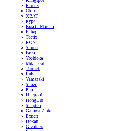
Klingspor
Firmax
Clou
XВАТ
Курс
Bosetti Marella
Fubag
Tactix
RON
Shinto
Bora
Yoshioka
Miki Tool
Tormek
Luban
Yamazaki
Shozo
Procut
Uniqtool
HongDui
Shapton
Gamma Zinken
Expert
Dokan
Greatflex