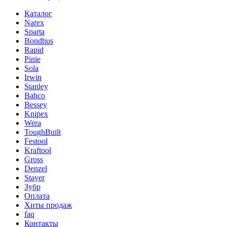
Каталог
Narex
Sparta
Bondhus
Rapid
Pinie
Sola
Irwin
Stanley
Bahco
Bessey
Knipex
Wera
ToughBuilt
Festool
Kraftool
Gross
Denzel
Stayer
Зубр
Оплата
Хиты продаж
faq
Контакты