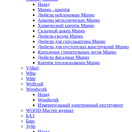
Назад
Mungo - крепёж
Дюбели нейлоновые Mungo
Анкеры металлические Mungo
Химический крепёж Mungo
Складной анкер Mungo
Дюбель-гвозди Mungo
Дюбели для гипсокартона Mungo
Дюбели для пустотелых конструкций Mungo
Крепление строительных лесов Mungo
Дюбели фасадные Mungo
Крепёж теплоизоляции Mungo
Völkel
Wiha
Witte
Wolfcraft
Woodwork
Назад
Woodwork
Измерительный электронный инструмент
WOOD-Мастер журнал
БАЗ
Барс
Зубр
Назад