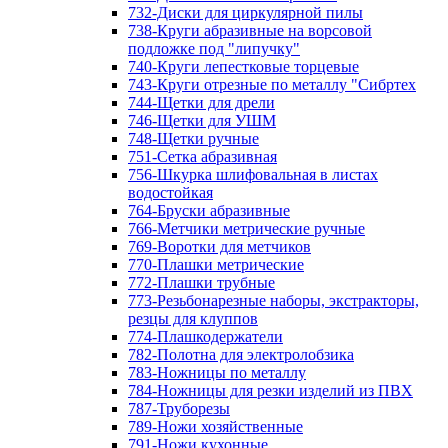
732-Диски для циркулярной пилы
738-Круги абразивные на ворсовой
подложке под "липучку"
740-Круги лепестковые торцевые
743-Круги отрезные по металлу "Сибртех
744-Щетки для дрели
746-Щетки для УШМ
748-Щетки ручные
751-Сетка абразивная
756-Шкурка шлифовальная в листах
водостойкая
764-Бруски абразивные
766-Метчики метрические ручные
769-Воротки для метчиков
770-Плашки метрические
772-Плашки трубные
773-Резьбонарезные наборы, экстракторы,
резцы для клуппов
774-Плашкодержатели
782-Полотна для электролобзика
783-Ножницы по металлу
784-Ножницы для резки изделий из ПВХ
787-Труборезы
789-Ножи хозяйственные
791-Ножи кухонные