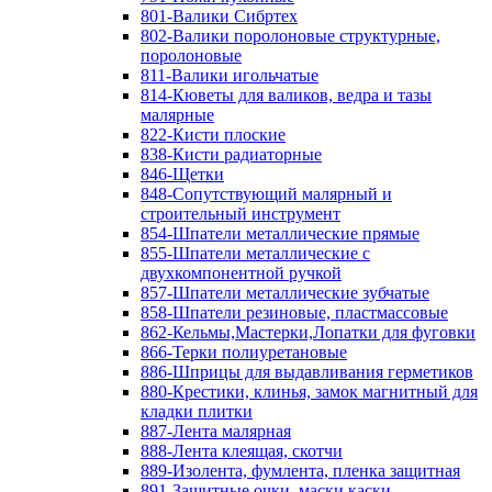
801-Валики Сибртех
802-Валики поролоновые структурные,
поролоновые
811-Валики игольчатые
814-Кюветы для валиков, ведра и тазы
малярные
822-Кисти плоские
838-Кисти радиаторные
846-Щетки
848-Сопутствующий малярный и
строительный инструмент
854-Шпатели металлические прямые
855-Шпатели металлические с
двухкомпонентной ручкой
857-Шпатели металлические зубчатые
858-Шпатели резиновые, пластмассовые
862-Кельмы,Мастерки,Лопатки для фуговки
866-Терки полиуретановые
886-Шприцы для выдавливания герметиков
880-Крестики, клинья, замок магнитный для
кладки плитки
887-Лента малярная
888-Лента клеящая, скотчи
889-Изолента, фумлента, пленка защитная
891-Защитные очки, маски,каски