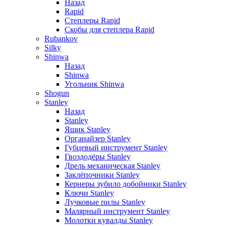
Назад
Rapid
Степлеры Rapid
Скобы для cтеплера Rapid
Rubankov
Silky
Shinwa
Назад
Shinwa
Угольник Shinwa
Shogun
Stanley
Назад
Stanley
Ящик Stanley
Органайзер Stanley
Губцевый инструмент Stanley
Гвоздодёры Stanley
Дрель механическая Stanley
Заклёпочники Stanley
Кернеры зубило добойники Stanley
Ключи Stanley
Лучковые пилы Stanley
Малярный инструмент Stanley
Молотки кувалды Stanley