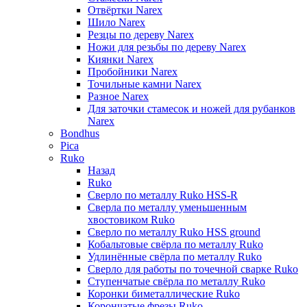
Отвёртки Narex
Шило Narex
Резцы по дереву Narex
Ножи для резьбы по дереву Narex
Киянки Narex
Пробойники Narex
Точильные камни Narex
Разное Narex
Для заточки стамесок и ножей для рубанков
Narex
Bondhus
Pica
Ruko
Назад
Ruko
Сверло по металлу Ruko HSS-R
Сверла по металлу уменьшенным
хвостовиком Ruko
Сверло по металлу Ruko HSS ground
Кобальтовые свёрла по металлу Ruko
Удлинённые свёрла по металлу Ruko
Сверло для работы по точечной сварке Ruko
Ступенчатые свёрла по металлу Ruko
Коронки биметаллические Ruko
Корончатые фрезы Ruko