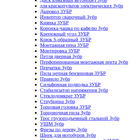
Диск алмазный Бетонорез Зубр
для краскопультов электрических Зубр
Дырокол ЗУБР
Инвертор сварочный Зубр
Киянка ЗУБР
Коронка-чашка по кафелю Зубр
Крепежный угол ЗУБР
Крюк S-образный ЗУБР
Монтажная пена ЗУБР
Монтировка ЗУБР
Петля дверная Зубр
Перфорированная монтажная лента Зубр
Перчатки Зубр
Пила цепная бензиновая ЗУБР
Правило Зубр
Сильфонная подводка ЗУБР
Стабилизатор напряжения Зубр
Стеклодомкрат ЗУБР
Струбцина Зубр
Торцовая головка ЗУБР
Торцовочная пила Зубр
Трос грузоподъемный стальной Зубр
УШМ Зубр
Фрезы по дереву Зубр
Шнек для мотобуров Зубр