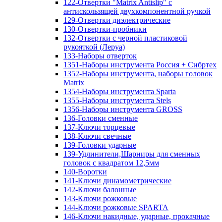
122-Отвертки "Matrix Antislip" с
антискользящей двухкомпонентной ручкой
129-Отвертки диэлектрические
130-Отвертки-пробники
132-Отвертки с черной пластиковой
рукояткой (Леруа)
133-Наборы отверток
1351-Наборы инструмента Россия + Сибртех
1352-Наборы инструмента, наборы головок
Matrix
1354-Наборы инструмента Sparta
1355-Наборы инструмента Stels
1356-Наборы инструмента GROSS
136-Головки сменные
137-Ключи торцевые
138-Ключи свечные
139-Головки ударные
139-Удлинители,Шарниры для сменных
головок с квадратом 12,5мм
140-Воротки
141-Ключи динамометрические
142-Ключи балонные
143-Ключи рожковые
144-Ключи рожковые SPARTA
146-Ключи накидные, ударные, прокачные