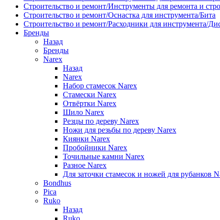
Строительство и ремонт/Инструменты для ремонта и стр
Строительство и ремонт/Оснастка для инструмента/Бита
Строительство и ремонт/Расходники для инструмента/Д
Бренды
Назад
Бренды
Narex
Назад
Narex
Набор стамесок Narex
Стамески Narex
Отвёртки Narex
Шило Narex
Резцы по дереву Narex
Ножи для резьбы по дереву Narex
Киянки Narex
Пробойники Narex
Точильные камни Narex
Разное Narex
Для заточки стамесок и ножей для рубанков N
Bondhus
Pica
Ruko
Назад
Ruko