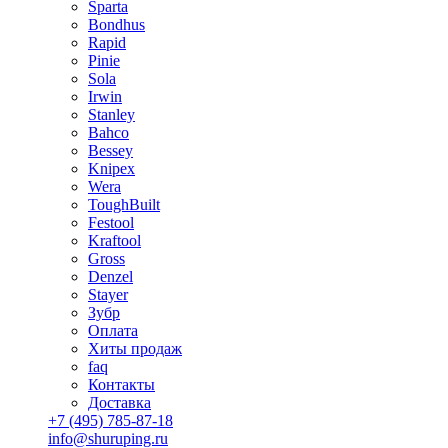
Sparta
Bondhus
Rapid
Pinie
Sola
Irwin
Stanley
Bahco
Bessey
Knipex
Wera
ToughBuilt
Festool
Kraftool
Gross
Denzel
Stayer
Зубр
Оплата
Хиты продаж
faq
Контакты
Доставка
+7 (495) 785-87-18
info@shuruping.ru