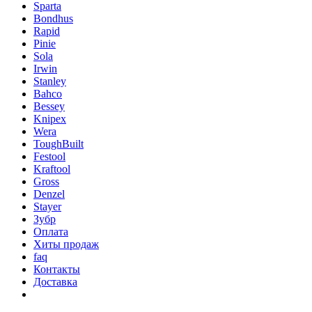
Sparta
Bondhus
Rapid
Pinie
Sola
Irwin
Stanley
Bahco
Bessey
Knipex
Wera
ToughBuilt
Festool
Kraftool
Gross
Denzel
Stayer
Зубр
Оплата
Хиты продаж
faq
Контакты
Доставка