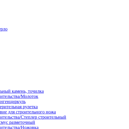
ерло
льный камень, точилка
оительства/Молоток
ангенциркуль
ерительная рулетка
вие для строительного ножа
оительства/Степлер строительный
смус разметочный
оительства/Ножовка