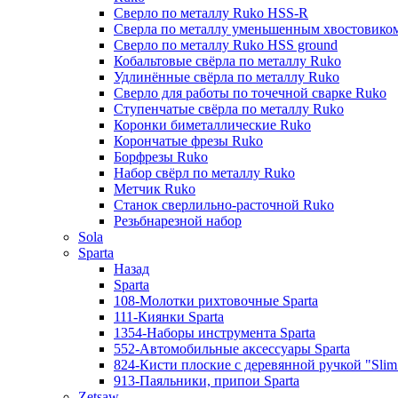
Сверло по металлу Ruko HSS-R
Сверла по металлу уменьшенным хвостовико
Сверло по металлу Ruko HSS ground
Кобальтовые свёрла по металлу Ruko
Удлинённые свёрла по металлу Ruko
Сверло для работы по точечной сварке Ruko
Ступенчатые свёрла по металлу Ruko
Коронки биметаллические Ruko
Корончатые фрезы Ruko
Борфрезы Ruko
Набор свёрл по металлу Ruko
Метчик Ruko
Станок сверлильно-расточной Ruko
Резьбнарезной набор
Sola
Sparta
Назад
Sparta
108-Молотки рихтовочные Sparta
111-Киянки Sparta
1354-Наборы инструмента Sparta
552-Автомобильные аксессуары Sparta
824-Кисти плоские с деревянной ручкой "Slim l
913-Паяльники, припои Sparta
Zetsaw