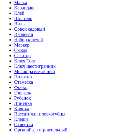
Малка
Карандаш
Клей
Шпатель
Вилы
Совок садовый
Изолента
Набор ключей
Маркер
Скобы
Секатор
Ключ Torx
Ключ шестигранник
Мелок разметочный
Полотно
Стамеска
Фреза.
Грифель
Рубанок
Линейка
Киянка
Пассатижи, плоскогубцы
Клещи
Отвертка
Органайзер строительный