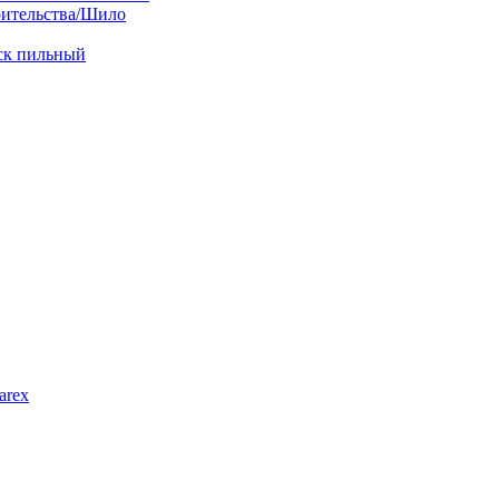
оительства/Шило
иск пильный
arex