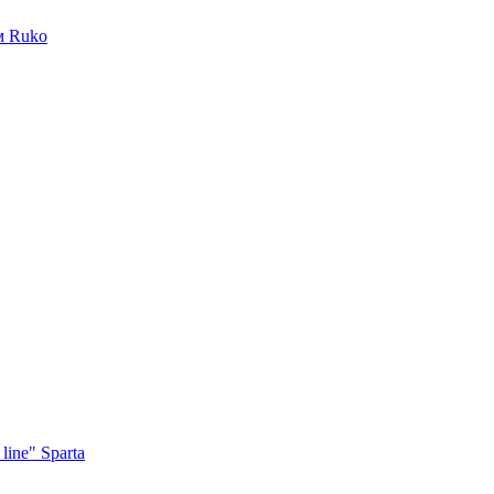
м Ruko
ine" Sparta