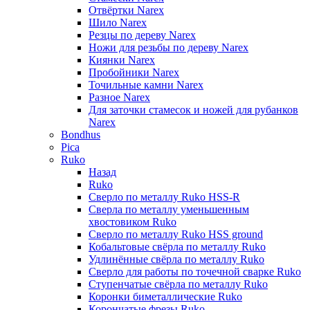
Отвёртки Narex
Шило Narex
Резцы по дереву Narex
Ножи для резьбы по дереву Narex
Киянки Narex
Пробойники Narex
Точильные камни Narex
Разное Narex
Для заточки стамесок и ножей для рубанков
Narex
Bondhus
Pica
Ruko
Назад
Ruko
Сверло по металлу Ruko HSS-R
Сверла по металлу уменьшенным
хвостовиком Ruko
Сверло по металлу Ruko HSS ground
Кобальтовые свёрла по металлу Ruko
Удлинённые свёрла по металлу Ruko
Сверло для работы по точечной сварке Ruko
Ступенчатые свёрла по металлу Ruko
Коронки биметаллические Ruko
Корончатые фрезы Ruko