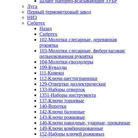
Шланг напорно-всасывающий ЗУБР
Луга
Первый термометровый завод
НИЗ
Сибртех
Назад
Сибртех
102-Молотки слесарные, деревянная
рукоятка
103-Молотки слесарные, фибергласовая/
цельнокованная рукоятка
104-Молотки-гвоздодеры
109-Кувалды
111-Киянки
112-Ключи-шестигранники
129-Отвертки диэлектрические
133-Наборы отверток
1351-Наборы инструмента
137-Ключи торцевые
140-Воротки
142-Ключи балонные
143-Ключи рожковые
146-Ключи накидные, ударные, прокачные
149-Ключи комбинированные
152-Наборы ключей рожковых