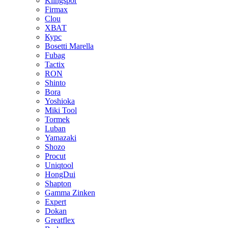
Klingspor
Firmax
Clou
XВАТ
Курс
Bosetti Marella
Fubag
Tactix
RON
Shinto
Bora
Yoshioka
Miki Tool
Tormek
Luban
Yamazaki
Shozo
Procut
Uniqtool
HongDui
Shapton
Gamma Zinken
Expert
Dokan
Greatflex