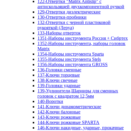
122-Отвертки "Matrix Antislip" с
антискользящей двухкомпонентной ручкой
129-Отвертки диэлектрические
130-Отвертки-пробники
132-Отвертки с черной пластиковой
рукояткой (Леруа)
133-Наборы отверток
1351-Наборы инструмента Россия + Сибртех
1352-Наборы инструмента, наборы головок
Matrix
1354-Наборы инструмента Sparta
1355-Наборы инструмента Stels
1356-Наборы инструмента GROSS
136-Головки сменные
137-Ключи торцевые
138-Ключи свечные
139-Головки ударные
139-Удлинители,Шарниры для сменных
головок с квадратом 12,5мм
140-Воротки
141-Ключи динамометрические
142-Ключи балонные
143-Ключи рожковые
144-Ключи рожковые SPARTA
146-Ключи накидные, ударные, прокачные