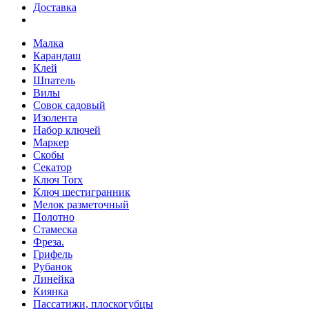
Доставка
Малка
Карандаш
Клей
Шпатель
Вилы
Совок садовый
Изолента
Набор ключей
Маркер
Скобы
Секатор
Ключ Torx
Ключ шестигранник
Мелок разметочный
Полотно
Стамеска
Фреза.
Грифель
Рубанок
Линейка
Киянка
Пассатижи, плоскогубцы