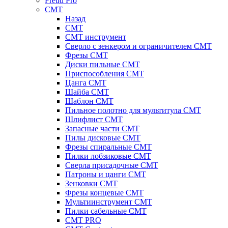
Freud Pro
CMT
Назад
CMT
CMT инструмент
Сверло с зенкером и ограничителем CMT
Фрезы CMT
Диски пильные CMT
Приспособления СМТ
Цанга CMT
Шайба CMT
Шаблон CMT
Пильное полотно для мультитула CMT
Шлифлист CMT
Запасные части CMT
Пилы дисковые CMT
Фрезы спиральные CMT
Пилки лобзиковые СМТ
Сверла присадочные СМТ
Патроны и цанги CMT
Зенковки СМТ
Фрезы концевые CMT
Мультиинструмент СМТ
Пилки сабельные СМТ
CMT PRO