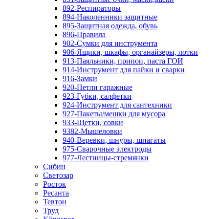
892-Респираторы
894-Наколенники защитные
895-Защитная одежда, обувь
896-Правила
902-Сумки для инструмента
906-Ящики, шкафы, органайзеры, лотки
913-Паяльники, припои, паста ГОИ
914-Инструмент для пайки и сварки
916-Замки
920-Петли гаражные
923-Губки, салфетки
924-Инструмент для сантехники
927-Пакеты/мешки для мусора
933-Щетки, совки
9382-Мышеловки
940-Веревки, шнуры, шпагаты
975-Сварочные электроды
977-Лестницы-стремянки
Сибин
Светозар
Росток
Ресанта
Тевтон
Труд