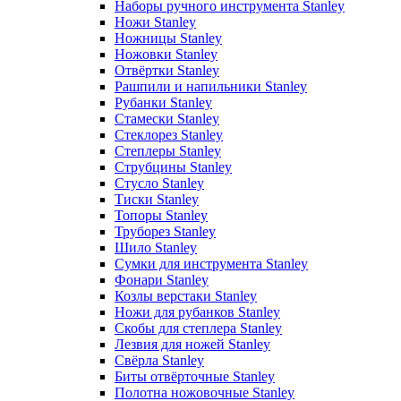
Наборы ручного инструмента Stanley
Ножи Stanley
Ножницы Stanley
Ножовки Stanley
Отвёртки Stanley
Рашпили и напильники Stanley
Рубанки Stanley
Стамески Stanley
Стеклорез Stanley
Степлеры Stanley
Струбцины Stanley
Стусло Stanley
Тиски Stanley
Топоры Stanley
Труборез Stanley
Шило Stanley
Сумки для инструмента Stanley
Фонари Stanley
Козлы верстаки Stanley
Ножи для рубанков Stanley
Скобы для степлера Stanley
Лезвия для ножей Stanley
Свёрла Stanley
Биты отвёрточные Stanley
Полотна ножовочные Stanley