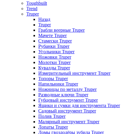
Toughbuilt
Trend
Truper
Назад
Truper
Грабли веерные Truper
Мачете Truper
Стамески Truper
Рубанки Truper
Угольники Truper
Ножовки Truper
Молотки Truper
Кувалды Truper
Измерительный инструмент Truper
Топоры Truper
Напильники Truper
Ножницы по металлу Truper
Разводные ключи Truper
Губцевый инструмент Truper
Ящики и сумки для инструмента Truper
Садовый инструмент Truper
Полив Truper
Малярный инструмент Truper
Лопаты Truper
Ломы гвоздодёры зубила Truper