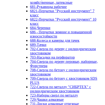
хозяйственные, латексные
681-Рукавицы рабочие
6821-Перчатки "Русский инструмент" 7
класс
6822-Перчатки "Русский инструмент" 10
класс
684-Черенки
686 - Перчатки зимние и повышенной
износостойкости
688-Колеса и камеры для тачек
689-Тачки
702-Сверла по дереву с цилиндрическим
хвостовиком
703-Насадки на перфоратор
704-Сверла по дереву перовые, наборные,
Форстнера
708-Сверла по бетону с цилиндрическим
хвостовиком
709-Сверла по бетону с хвостовиком SDS
PLUS
722-Сверла по металлу "СИБРТЕХ" с
цилиндрическим хвостовиком
723-Наборы сверл по металлу
729-Чашки алмазные
731-Диски алмазные отрезные