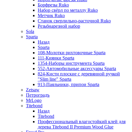
Борфрезы Ruko
Набор свёрл по металлу Ruko
Метчик Ruko
Станок сверлильно-расточной Ruko
Резьбнарезной набор
Sola
Sparta
Назад
Sparta
108-Молотки рихтовочные Sparta
111-Киянки Sparta
1354-Наборы инструмента Sparta
552-Автомобильные аксессуары Sparta
824-Кисти плоские с деревянной ручкой
"Slim line" Sparta
913-Паяльники, припои Sparta
Zetsaw
Петроградъ
MrLogo
Titebond
Назад
Titebond
Профессиональный влагостойкий клей для
дерева Titebond II Premium Wood Glue