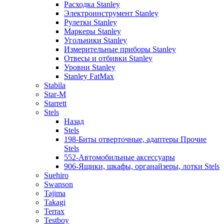
Расходка Stanley
Электроинструмент Stanley
Рулетки Stanley
Маркеры Stanley
Угольники Stanley
Измерительные приборы Stanley
Отвесы и отбивки Stanley
Уровни Stanley
Stanley FatMax
Stabila
Star-M
Starrett
Stels
Назад
Stels
198-Биты отверточные, адаптеры Прочие
Stels
552-Автомобильные аксессуары
906-Ящики, шкафы, органайзеры, лотки Stels
Suehiro
Swanson
Tajima
Takagi
Terrax
Testboy