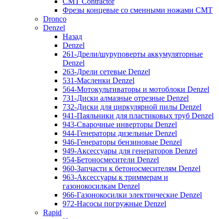
CMT Contractor
Фрезы концевые со сменными ножами CMT
Dronco
Denzel
Назад
Denzel
261-Дрели/шуруповерты аккумуляторные
Denzel
263-Дрели сетевые Denzel
531-Масленки Denzel
564-Мотокультиваторы и мотоблоки Denzel
731-Диски алмазные отрезные Denzel
732-Диски для циркулярной пилы Denzel
941-Паяльники для пластиковых труб Denzel
943-Сварочные инверторы Denzel
944-Генераторы дизельные Denzel
946-Генераторы бензиновые Denzel
949-Аксессуары для генераторов Denzel
954-Бетоносмесители Denzel
960-Запчасти к бетоносмесителям Denzel
963-Аксессуары к триммерам и
газонокосилкам Denzel
966-Газонокосилки электрические Denzel
972-Насосы погружные Denzel
Rapid