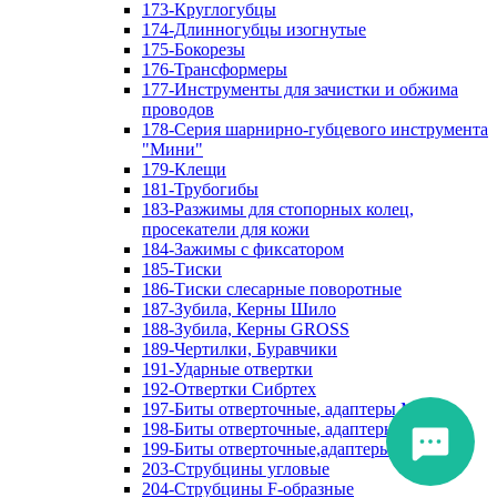
173-Круглогубцы
174-Длинногубцы изогнутые
175-Бокорезы
176-Трансформеры
177-Инструменты для зачистки и обжима
проводов
178-Серия шарнирно-губцевого инструмента
"Мини"
179-Клещи
181-Трубогибы
183-Разжимы для стопорных колец,
просекатели для кожи
184-Зажимы с фиксатором
185-Тиски
186-Тиски слесарные поворотные
187-Зубила, Керны Шило
188-Зубила, Керны GROSS
189-Чертилки, Буравчики
191-Ударные отвертки
192-Отвертки Сибртех
197-Биты отверточные, адаптеры Matrix
198-Биты отверточные, адаптеры Прочие
199-Биты отверточные,адаптеры Сибртех
203-Струбцины угловые
204-Струбцины F-образные