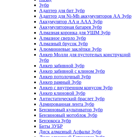
Зубр
Адаптер для бит Зубр
Адаптер для Ni-Mh аккумуляторов АА Зубр
Аккумулятор AA и ААА Зубр
Аккумуляторная батарея Зубр
Алмазная коронка для УШМ Зубр
Алмазное сверло Зубр
Алмазный брусок Зубр
Алюминиевые заклёпки Зубр
Анкер Молли для пустотелых конструкций
Зубр
Анкер забивной Зубр
Анкер забивной с клином Зубр
Анкер потолочный Зубр
Анкер рамный Зубр
Анкер с внутренним конусом Зубр
Анкер клиновой Зубр
Антистатический браслет Зубр
Армированная лента Зубр
Бензиновый культиватор Зубр
Бензиновый мотоблок Зубр
Бензокоса Зубр
Биты ЗУБР
Диск алмазный Асфальт Зубр