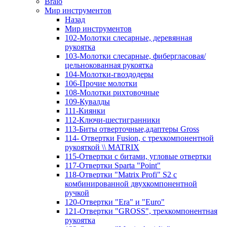
Bralo
Мир инструментов
Назад
Мир инструментов
102-Молотки слесарные, деревянная
рукоятка
103-Молотки слесарные, фибергласовая/
цельнокованная рукоятка
104-Молотки-гвоздодеры
106-Прочие молотки
108-Молотки рихтовочные
109-Кувалды
111-Киянки
112-Ключи-шестигранники
113-Биты отверточные,адаптеры Gross
114- Отвертки Fusion, c трехкомпонентной
рукояткой \\ MATRIX
115-Отвертки с битами, угловые отвертки
117-Отвертки Sparta "Point"
118-Отвертки "Matrix Profi" S2 с
комбинированной двухкомпонентной
ручкой
120-Отвертки "Era" и "Euro"
121-Отвертки "GROSS", трехкомпонентная
рукоятка