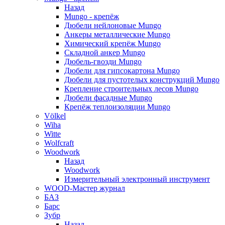
Назад
Mungo - крепёж
Дюбели нейлоновые Mungo
Анкеры металлические Mungo
Химический крепёж Mungo
Складной анкер Mungo
Дюбель-гвозди Mungo
Дюбели для гипсокартона Mungo
Дюбели для пустотелых конструкций Mungo
Крепление строительных лесов Mungo
Дюбели фасадные Mungo
Крепёж теплоизоляции Mungo
Völkel
Wiha
Witte
Wolfcraft
Woodwork
Назад
Woodwork
Измерительный электронный инструмент
WOOD-Мастер журнал
БАЗ
Барс
Зубр
Назад