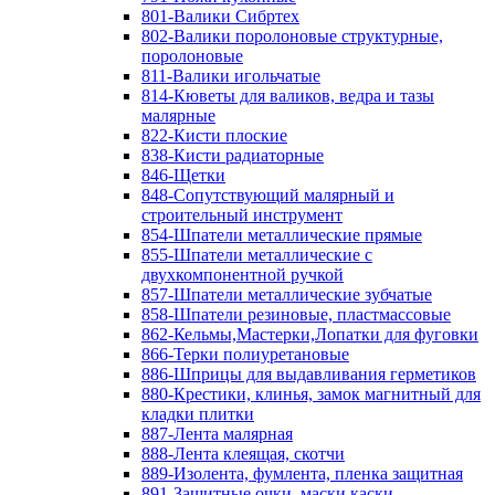
801-Валики Сибртех
802-Валики поролоновые структурные,
поролоновые
811-Валики игольчатые
814-Кюветы для валиков, ведра и тазы
малярные
822-Кисти плоские
838-Кисти радиаторные
846-Щетки
848-Сопутствующий малярный и
строительный инструмент
854-Шпатели металлические прямые
855-Шпатели металлические с
двухкомпонентной ручкой
857-Шпатели металлические зубчатые
858-Шпатели резиновые, пластмассовые
862-Кельмы,Мастерки,Лопатки для фуговки
866-Терки полиуретановые
886-Шприцы для выдавливания герметиков
880-Крестики, клинья, замок магнитный для
кладки плитки
887-Лента малярная
888-Лента клеящая, скотчи
889-Изолента, фумлента, пленка защитная
891-Защитные очки, маски,каски