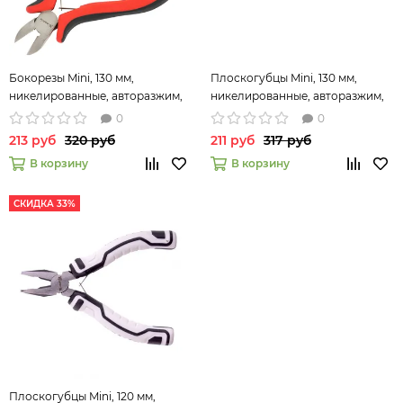
Бокорезы Mini, 130 мм,
Плоскогубцы Mini, 130 мм,
никелированные, авторазжим,
никелированные, авторазжим,
двухкомпонентные рукоятки
двухкомпонентные рукоятки
0
0
Matrix 17814
Matrix 17816
213 руб
320 руб
211 руб
317 руб
В корзину
В корзину
СКИДКА 33%
Плоскогубцы Mini, 120 мм,