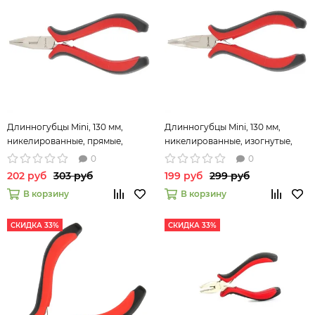
Длинногубцы Mini, 130 мм,
Длинногубцы Mini, 130 мм,
никелированные, прямые,
никелированные, изогнутые,
авторазжим, двухкомпонентные
авторазжим, двухкомпонентные
0
0
рукоятки Matrix 17810
рукоятки Matrix 17812
202 руб
303 руб
199 руб
299 руб
В корзину
В корзину
СКИДКА 33%
СКИДКА 33%