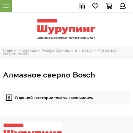
Главная
Бренды
Резерв бренды
B
Bosch
Алмазное
сверло Bosch
Алмазное сверло Bosch
В данной категории товары закончились