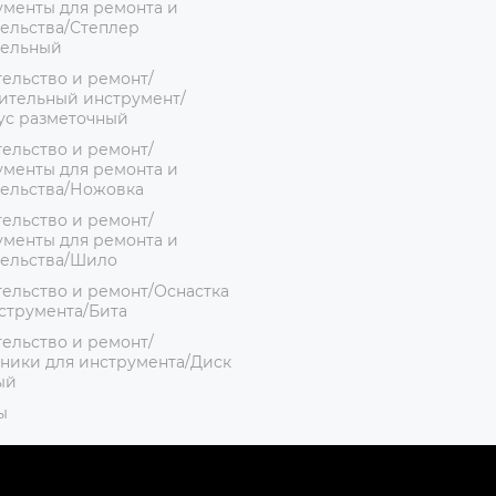
менты для ремонта и
ельства/Степлер
тельный
ельство и ремонт/
ительный инструмент/
ус разметочный
ельство и ремонт/
менты для ремонта и
тельства/Ножовка
ельство и ремонт/
менты для ремонта и
тельства/Шило
ельство и ремонт/Оснастка
струмента/Бита
ельство и ремонт/
ники для инструмента/Диск
ый
ы