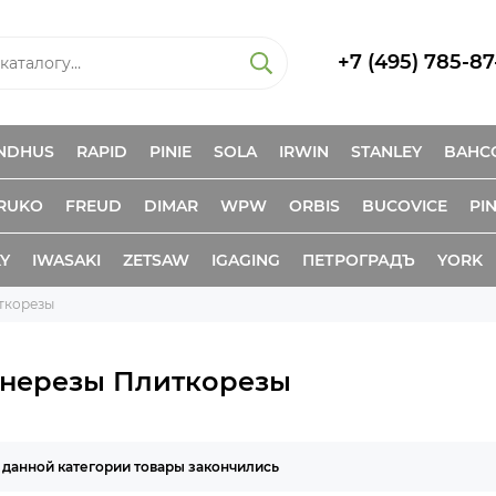
+7 (495) 785-87
NDHUS
RAPID
PINIE
SOLA
IRWIN
STANLEY
BAHC
RUKO
FREUD
DIMAR
WPW
ORBIS
BUCOVICE
PIN
KY
IWASAKI
ZETSAW
IGAGING
ПЕТРОГРАДЪ
YORK
ткорезы
нерезы Плиткорезы
 данной категории товары закончились