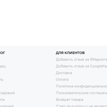
ЛОГ
ДЛЯ КЛИЕНТОВ
Добавить отзыв на ЯМаркет
даш
Добавить отзыв на GoogleКа
Доставка
ль
Оплата
Политика конфиденциально
 садовый
Пользовательское соглаше
нта
Возврат товара
 ключей
*Сайт shuruping.ru не являет