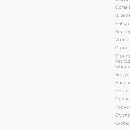
Орган
Шкант
Набор
Керне
Уголь
Стрип
Строит
Расход
Сверл
Кондук
Напра
Нож с
Припо
Корне
Стусло
Скобы 