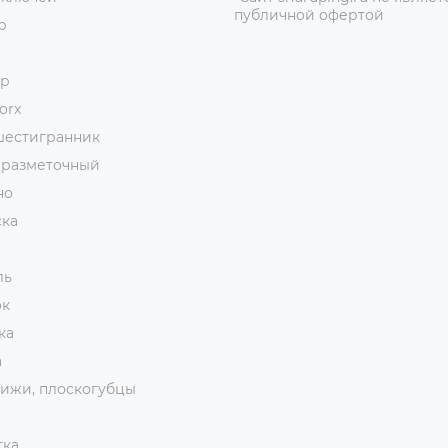
публичной офертой
р
ор
orx
шестигранник
 разметочный
но
ска
ль
ок
ка
а
ижи, плоскогубцы
тка