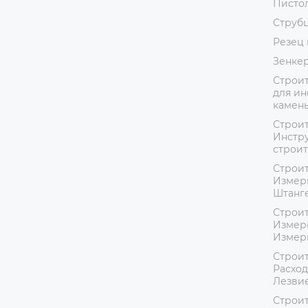
Пистол
Струб
Резец 
Зенке
Строит
для ин
камень
Строит
Инстру
строит
Строит
Измер
Штанг
Строит
Измер
Измер
Строит
Расход
Лезвие
Строит