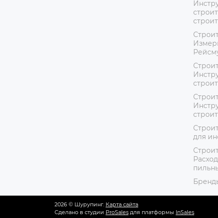
Инстру
строит
строи
Строит
Измер
Рейсм
Строит
Инстру
строи
Строит
Инстру
строи
Строит
для ин
Строит
Расход
пильн
Бренд
2026 © Шурупинг.
Карта сайта
Сделано в студии
ProSales
для платформы
InSales