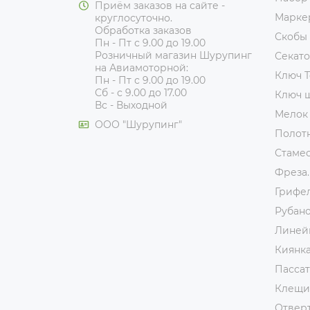
Приём заказов на сайте -
Марке
круглосуточно.
Обработка заказов
Скобы
Пн - Пт с 9.00 до 19.00
Розничный магазин Шурупинг
Секат
на Авиамоторной:
Ключ T
Пн - Пт с 9.00 до 19.00
Сб - с 9.00 до 17.00
Ключ 
Вс - Выходной
Мелок
ООО "Шурупинг"
Полот
Стаме
Фреза.
Грифе
Рубан
Линей
Киянк
Пассат
Клещи
Отвер