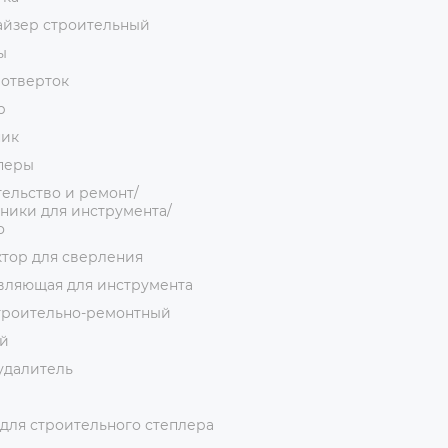
айзер строительный
ы
 отверток
р
ник
перы
ельство и ремонт/
ники для инструмента/
о
тор для сверления
вляющая для инструмента
троительно-ремонтный
й
удалитель
для строительного степлера