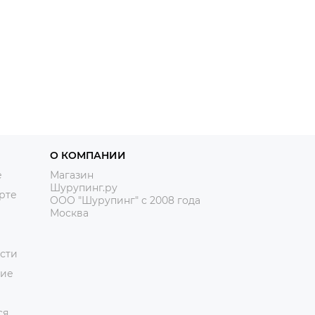
О КОМПАНИИ
е
Магазин
Шурупинг.ру
рте
ООО "Шурупинг" с 2008 года
Москва
сти
ние
ся