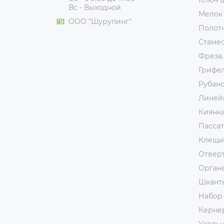
Ключ 
Вс - Выходной
Мелок
ООО "Шурупинг"
Полот
Стаме
Фреза.
Грифе
Рубан
Линей
Киянк
Пассат
Клещи
Отвер
Орган
Шкант
Набор
Керне