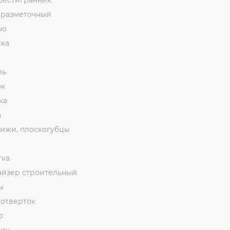
шестигранник
 разметочный
но
ска
ль
ок
ка
а
ижи, плоскогубцы
тка
айзер строительный
ы
 отверток
р