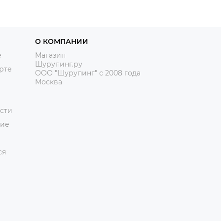
О КОМПАНИИ
е
Магазин
Шурупинг.ру
рте
ООО "Шурупинг" с 2008 года
Москва
сти
ние
ся