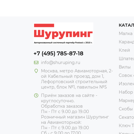
КАТА
Малка
Каран
Клей
+7 (495) 785-87-18
Шпате
info@shuruping.ru
Вилы
Москва, метро Авиамоторная, 2-
Совок
ой Кабельный проезд, дом 1,
Лефортовский строительный
Изоле
центр, блок №1, павильон №5
Набор
Приём заказов на сайте -
Марке
круглосуточно.
Обработка заказов
Скобы
Пн - Пт с 9.00 до 19.00
Розничный магазин Шурупинг
Секат
на Авиамоторной:
Ключ T
Пн - Пт с 9.00 до 19.00
Сб - с 9.00 до 17.00