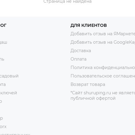
Страница не найдена
ЛОГ
ДЛЯ КЛИЕНТОВ
Добавить отзыв на ЯМаркет
даш
Добавить отзыв на GoogleКа
Доставка
ль
Оплата
Политика конфиденциально
 садовый
Пользовательское соглаше
нта
Возврат товара
 ключей
*Сайт shuruping.ru не являет
публичной офертой
р
ор
orx