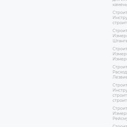
камень
Строит
Инстру
строит
Строит
Измер
Штанг
Строит
Измер
Измер
Строит
Расход
Лезвие
Строит
Инстру
строит
строи
Строит
Измер
Рейсм
Строит