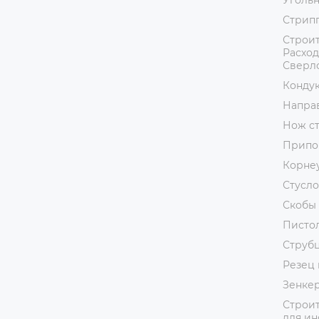
Уголь
Стрип
Строит
Расход
Сверл
Кондук
Напра
Нож с
Припо
Корне
Стусло
Скобы 
Пистол
Струб
Резец 
Зенке
Строит
для ин