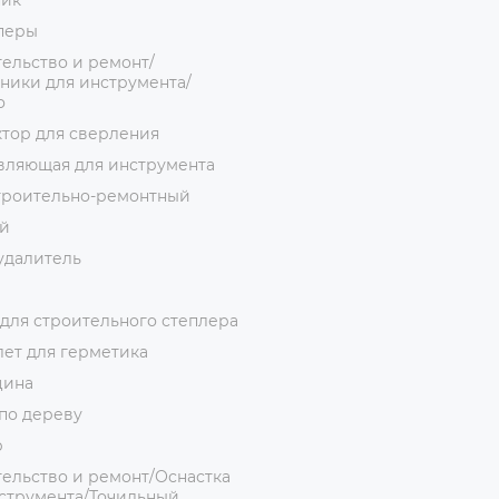
ник
перы
ельство и ремонт/
ники для инструмента/
о
тор для сверления
вляющая для инструмента
троительно-ремонтный
й
удалитель
для строительного степлера
ет для герметика
цина
по дереву
р
ельство и ремонт/Оснастка
струмента/Точильный