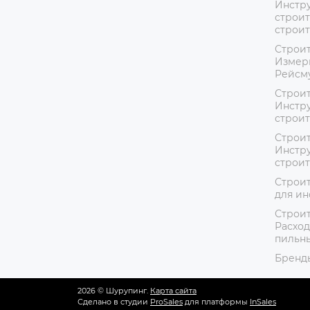
Инстру
строит
строи
Строит
Измер
Рейсм
Строит
Инстру
строи
Строит
Инстру
строи
Строит
для ин
Строит
Расход
пильн
Бренд
2026 © Шурупинг.
Карта сайта
Сделано в студии
ProSales
для платформы
InSales