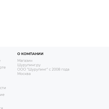
О КОМПАНИИ
е
Магазин
Шурупинг.ру
рте
ООО "Шурупинг" с 2008 года
Москва
сти
ние
ся