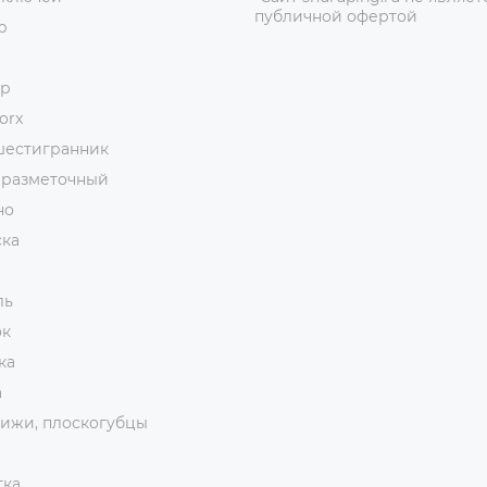
публичной офертой
р
ор
orx
шестигранник
 разметочный
но
ска
ль
ок
ка
а
ижи, плоскогубцы
тка