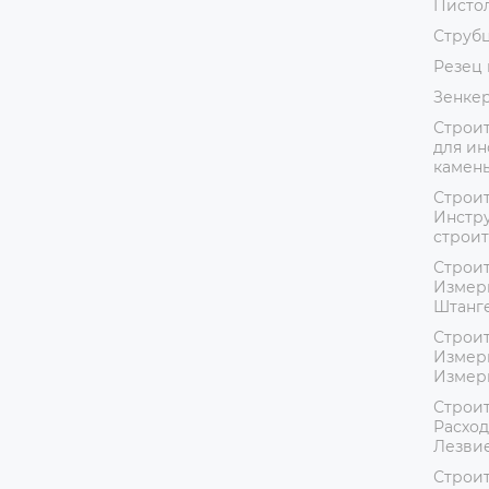
Пистол
Струб
Резец 
Зенке
Строит
для ин
камень
Строит
Инстру
строит
Строит
Измер
Штанг
Строит
Измер
Измер
Строит
Расход
Лезвие
Строит