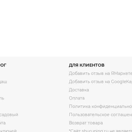
ЛОГ
ДЛЯ КЛИЕНТОВ
Добавить отзыв на ЯМаркет
даш
Добавить отзыв на GoogleКа
Доставка
ль
Оплата
Политика конфиденциально
 садовый
Пользовательское соглаше
нта
Возврат товара
 ключей
*Сайт shuruping.ru не являет