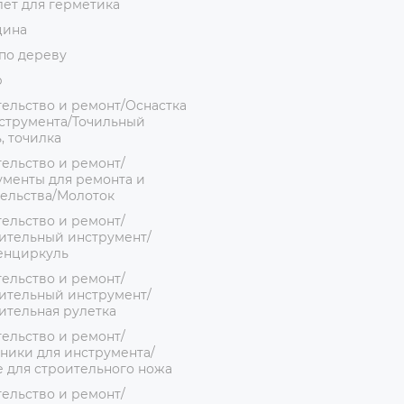
ет для герметика
цина
по дереву
р
ельство и ремонт/Оснастка
струмента/Точильный
, точилка
ельство и ремонт/
менты для ремонта и
ельства/Молоток
ельство и ремонт/
ительный инструмент/
енциркуль
ельство и ремонт/
ительный инструмент/
ительная рулетка
ельство и ремонт/
ники для инструмента/
 для строительного ножа
ельство и ремонт/