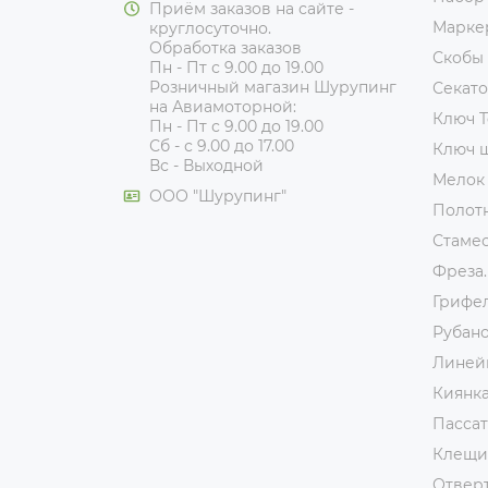
Приём заказов на сайте -
Марке
круглосуточно.
Обработка заказов
Скобы
Пн - Пт с 9.00 до 19.00
Розничный магазин Шурупинг
Секат
на Авиамоторной:
Ключ T
Пн - Пт с 9.00 до 19.00
Сб - с 9.00 до 17.00
Ключ 
Вс - Выходной
Мелок
ООО "Шурупинг"
Полот
Стаме
Фреза.
Грифе
Рубан
Линей
Киянк
Пассат
Клещи
Отвер