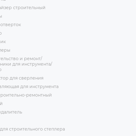
айзер строительный
ы
 отверток
р
ник
перы
ельство и ремонт/
ники для инструмента/
о
тор для сверления
вляющая для инструмента
троительно-ремонтный
й
удалитель
для строительного степлера