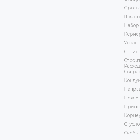
Орган
Шкант
Набор
Керне
Уголь
Стрип
Строит
Расход
Сверл
Кондук
Напра
Нож с
Припо
Корне
Стусло
Скобы 