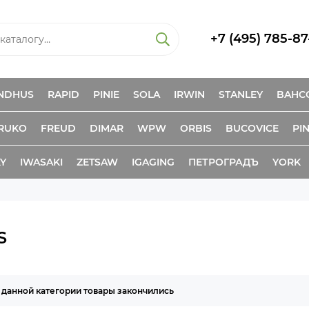
+7 (495) 785-87
NDHUS
RAPID
PINIE
SOLA
IRWIN
STANLEY
BAHC
RUKO
FREUD
DIMAR
WPW
ORBIS
BUCOVICE
PIN
KY
IWASAKI
ZETSAW
IGAGING
ПЕТРОГРАДЪ
YORK
S
 данной категории товары закончились