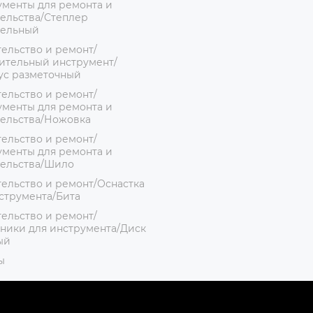
менты для ремонта и
ельства/Степлер
тельный
ельство и ремонт/
ительный инструмент/
ус разметочный
ельство и ремонт/
менты для ремонта и
тельства/Ножовка
ельство и ремонт/
менты для ремонта и
тельства/Шило
ельство и ремонт/Оснастка
струмента/Бита
ельство и ремонт/
ники для инструмента/Диск
ый
ы