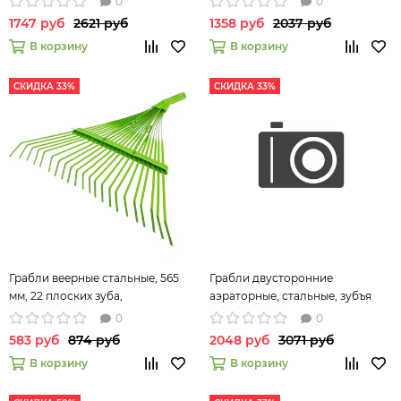
0
0
LUXE// Palisad
Palisad
1747 руб
2621 руб
1358 руб
2037 руб
В корзину
В корзину
СКИДКА 33%
СКИДКА 33%
Грабли веерные стальные, 565
Грабли двусторонние
мм, 22 плоских зуба,
аэраторные, стальные, зубъя
эмалированные, усиленные, без
11/21шт, 340 мм, деревянный
0
0
черенка Palisad 617015
черенок, BASE// Palisad
583 руб
874 руб
2048 руб
3071 руб
В корзину
В корзину