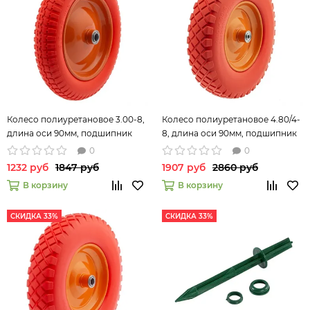
Колесо полиуретановое 3.00-8,
Колесо полиуретановое 4.80/4-
длина оси 90мм, подшипник
8, длина оси 90мм, подшипник
20мм//Palisad 68976
12мм//Palisad 68978
0
0
1232 руб
1847 руб
1907 руб
2860 руб
В корзину
В корзину
СКИДКА 33%
СКИДКА 33%