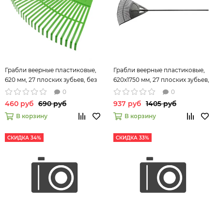
Грабли веерные пластиковые,
Грабли веерные пластиковые,
620 мм, 27 плоских зубьев, без
620х1750 мм, 27 плоских зубьев,
черенка, Россия Palisad 61709
алюминиевый черенок, Россия
0
0
Palisad 61806
460 руб
690 руб
937 руб
1405 руб
В корзину
В корзину
СКИДКА 34%
СКИДКА 33%