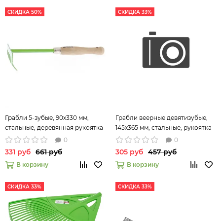
СКИДКА 50%
СКИДКА 33%
Грабли 5-зубые, 90х330 мм,
Грабли веерные девятизубые,
стальные, деревянная рукоятка
145х365 мм, стальные, рукоятка
Palisad 61755
из ясеня, LUXE// Palisad
0
0
331 руб
661 руб
305 руб
457 руб
В корзину
В корзину
СКИДКА 33%
СКИДКА 33%