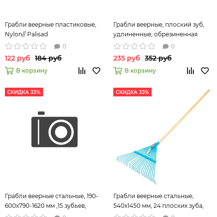
Грабли веерные пластиковые,
Грабли веерные, плоский зуб,
Nylon// Palisad
удлиненные, обрезиненная
рукоятка// Palisad
0
0
122 руб
184 руб
235 руб
352 руб
В корзину
В корзину
СКИДКА 33%
СКИДКА 33%
Грабли веерные стальные, 190-
Грабли веерные стальные,
600х790-1620 мм ,15 зубьев,
540х1450 мм, 24 плоских зуба,
раздвижные,стальной черенок,
лакированный черенок, LUXE//