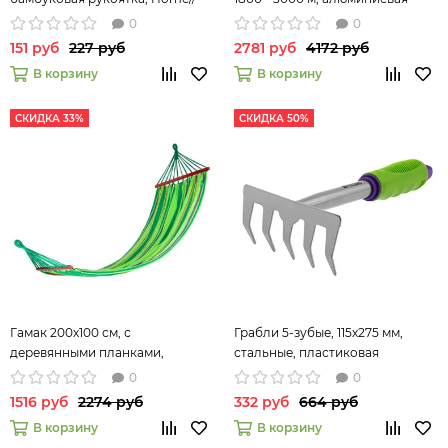
Palisad
штанга, ПВХ накладка, LUXE//
0
0
Palisad
151 руб
227 руб
2781 руб
4172 руб
В корзину
В корзину
СКИДКА 33%
СКИДКА 50%
Гамак 200х100 см, с
Грабли 5-зубые, 115х275 мм,
деревянными планками,
стальные, пластиковая
Camping// Palisad
рукоятка Palisad 63003
0
0
1516 руб
2274 руб
332 руб
664 руб
В корзину
В корзину