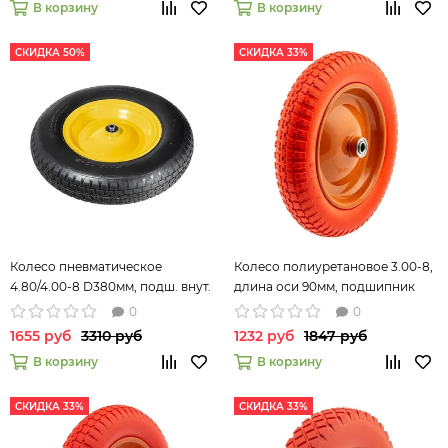
В корзину
В корзину
СКИДКА 50%
СКИДКА 33%
Колесо пневматическое
Колесо полиуретановое 3.00-8,
4.80/4.00-8 D380мм, подш. внут.
длина оси 90мм, подшипник
диам. 20мм, длина оси 90мм
16мм//Palisad 68975
0
0
Palisad 68948
1655 руб
3310 руб
1232 руб
1847 руб
В корзину
В корзину
СКИДКА 33%
СКИДКА 33%