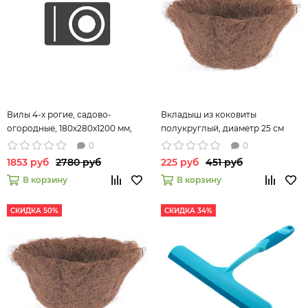
Вилы 4-х рогие, садово-
Вкладыш из коковиты
огородные, 180х280х1200 мм,
полукруглый, диаметр 25 см
цельнометаллические, кованые,
Palisad 69040
0
0
LUXE// Palisad
1853 руб
2780 руб
225 руб
451 руб
В корзину
В корзину
СКИДКА 50%
СКИДКА 34%