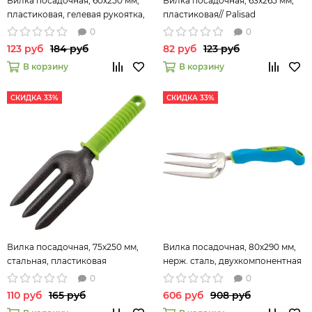
Вилка посадочная, 60х250 мм,
Вилка посадочная, 63х265 мм,
пластиковая, гелевая рукоятка,
пластиковая// Palisad
NYLON SOFT// Palisad
0
0
123 руб
184 руб
82 руб
123 руб
В корзину
В корзину
СКИДКА 33%
СКИДКА 33%
Вилка посадочная, 75х250 мм,
Вилка посадочная, 80х290 мм,
стальная, пластиковая
нерж. сталь, двухкомпонентная
рукоятка// Palisad
рукоятка, PREMIUM PLUS
0
0
Palisad 62053
110 руб
165 руб
606 руб
908 руб