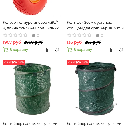
Колесо полиуретановое 4.80/4-
Колышек 20см с установ.
8, длина оси 90мм, подшипник
кольцом для креп. укрыв. мат. и
20мм//Palisad 68977
пленки 10шт/уп, зеленый//
0
0
Palisad
1907 руб
2860 руб
135 руб
203 руб
В корзину
В корзину
СКИДКА 33%
СКИДКА 33%
Контейнер садовый с ручками,
Контейнер садовый с ручками,