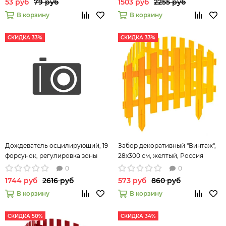
53 руб
79 руб
1503 руб
2255 руб
В корзину
В корзину
СКИДКА 33%
СКИДКА 33%
Дождеватель осцилирующий, 19
Забор декоративный "Винтаж",
форсунок, регулировка зоны
28х300 см, желтый, Россия
полива, LUXE// Palisad
Palisad 65010
0
0
1744 руб
2616 руб
573 руб
860 руб
В корзину
В корзину
СКИДКА 50%
СКИДКА 34%