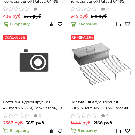
160 л, складной Palisad 64499
95 л, складной Palisad 64495
0
0
436 руб
654 руб
345 руб
518 руб
В корзину
В корзину
СКИДКА 33%
СКИДКА 33%
Коптильня двухъярусная
Коптильня двухъярусная
420x270x175 мм, нерж. сталь, 0,8
500x270x175 мм, 0,8 мм Россия
мм, с поддоном, Россия
Camping// Palisad
0
0
Camping// Palisad
2567 руб
3851 руб
1444 руб
2166 руб
В корзину
В корзину