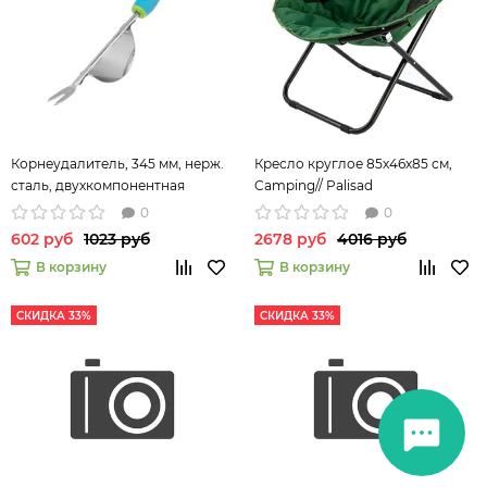
Корнеудалитель, 345 мм, нерж.
Кресло круглое 85х46х85 см,
сталь, двухкомпонентная
Camping// Palisad
рукоятка, PREMIUM PLUS
0
0
Palisad 62056
602 руб
1023 руб
2678 руб
4016 руб
В корзину
В корзину
СКИДКА 33%
СКИДКА 33%