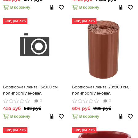
В корзину
В корзину
СКИДКА 33%
СКИДКА 33%
Бордюрная лента, 15х900 см,
Бордюрная лента, 20х900 см,
полипропиленовая,
полипропиленовая,
коричневая, Россия// Palisad
коричневая, Россия// Palisad
0
0
455 руб
682 руб
604 руб
906 руб
В корзину
В корзину
СКИДКА 33%
СКИДКА 33%