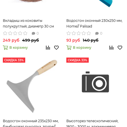
Вкладыш из коковиты
Водосгон оконный 230х250 мм,
полукруглый, диаметр 30 см
Home// Palisad
Palisad 69041
0
0
249 руб
499 руб
93 руб
140 руб
В корзину
В корзину
СКИДКА 33%
СКИДКА 33%
Водосгон оконный 235х230 мм,
Высоторез телескопический,
бамбуковая рукоятка, Home//
1800 - 3000 м, алюминиевая