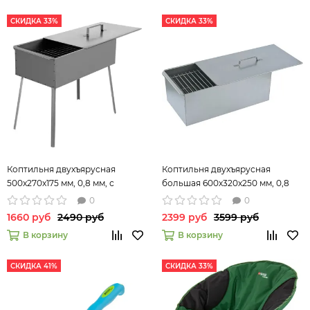
СКИДКА 33%
СКИДКА 33%
Коптильня двухъярусная
Коптильня двухъярусная
500x270x175 мм, 0,8 мм, с
большая 600х320х250 мм, 0,8
поддоном, на ножках, Россия
мм, с поддоном, Россия
0
0
Camping// Palisad
Camping Palisad 69529
1660 руб
2490 руб
2399 руб
3599 руб
В корзину
В корзину
СКИДКА 41%
СКИДКА 33%