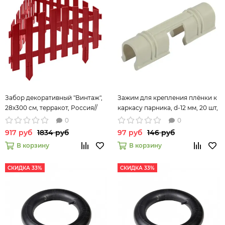
Забор декоративный "Винтаж",
Зажим для крепления плёнки к
28х300 см, терракот, Россия//
каркасу парника, d-12 мм, 20 шт,
Palisad
белый// Palisad
0
0
917 руб
1834 руб
97 руб
146 руб
В корзину
В корзину
СКИДКА 33%
СКИДКА 33%