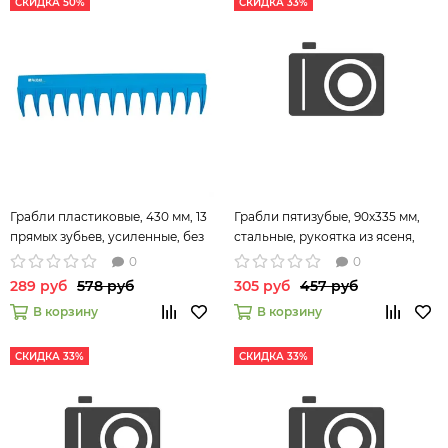
СКИДКА 50%
СКИДКА 33%
Грабли пластиковые, 430 мм, 13
Грабли пятизубые, 90х335 мм,
прямых зубьев, усиленные, без
стальные, рукоятка из ясеня,
черенка, LUXE Palisad 61738
LUXE// Palisad
0
0
289 руб
578 руб
305 руб
457 руб
В корзину
В корзину
СКИДКА 33%
СКИДКА 33%