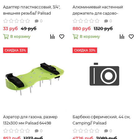
Адаптер пластмассовый, 3/4",
Алюминиевый настенный
внешняя резьба// Palisad
держатель для садово-
огородного инструмента, 3
0
0
ячейки, 3 крюка// Palisad
33 руб
49 руб
880 руб
1320 руб
В корзину
В корзину
СКИДКА 33%
СКИДКА 33%
Аэратор для газона, размер
Барбекю сферический, 44 см,
132х300 мм Palisad 64498
Camping// Palisad
0
0
852 руб
1277 руб
4726 руб
7089 руб