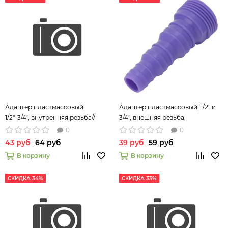
Адаптер пластмассовый,
Адаптер пластмассовый, 1/2" и
1/2"-3/4", внутренняя резьба//
3/4", внешняя резьба,
Palisad
переходное соединение//
0
0
Palisad
43 руб
64 руб
39 руб
59 руб
В корзину
В корзину
СКИДКА 34%
СКИДКА 33%