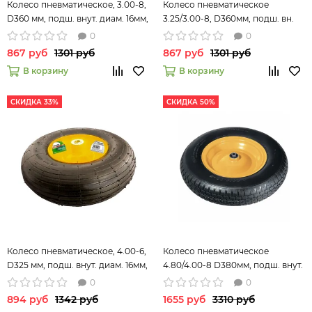
Колесо пневматическое, 3.00-8,
Колесо пневматическое
D360 мм, подш. внут. диам. 16мм,
3.25/3.00-8, D360мм, подш. вн.
длина оси 92мм Palisad 68940
диам. 16 мм, длина оси 94мм//
0
0
Palisad
867 руб
1301 руб
867 руб
1301 руб
В корзину
В корзину
СКИДКА 33%
СКИДКА 50%
Колесо пневматическое, 4.00-6,
Колесо пневматическое
D325 мм, подш. внут. диам. 16мм,
4.80/4.00-8 D380мм, подш. внут.
длина оси 100мм Palisad 68938
диам. 12мм, длина оси 90мм
0
0
Palisad 68947
894 руб
1342 руб
1655 руб
3310 руб