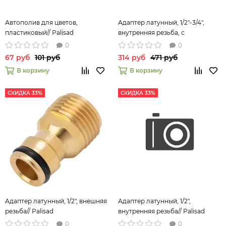
Автополив для цветов,
Адаптер латунный, 1/2"-3/4",
пластиковый// Palisad
внутренняя резьба, с
переходником Palisad 65820
0
0
67 руб
101 руб
314 руб
471 руб
В корзину
В корзину
СКИДКА 33%
СКИДКА 33%
Адаптер латунный, 1/2", внешняя
Адаптер латунный, 1/2",
резьба// Palisad
внутренняя резьба// Palisad
0
0