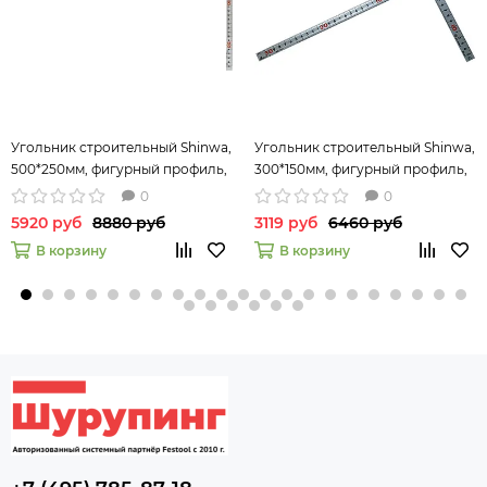
Угольник строительный Shinwa,
Угольник строительный Shinwa,
500*250мм, фигурный профиль,
300*150мм, фигурный профиль,
отсчёт нижней шкалы - от
0
0
наружнего угла
5920 руб
8880 руб
3119 руб
6460 руб
В корзину
В корзину