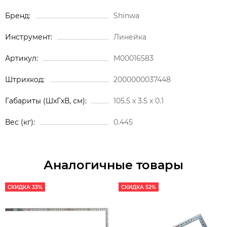
Бренд
Shinwa
Инструмент
Линейка
Артикул
М00016583
Штрихкод
2000000037448
Габариты (ШxГxВ, см)
105.5 x 3.5 x 0.1
Вес (кг)
0.445
Аналогичные товары
СКИДКА 33%
СКИДКА 52%