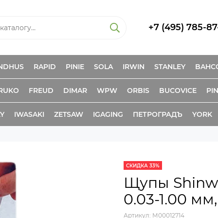
+7 (495) 785-87
NDHUS
RAPID
PINIE
SOLA
IRWIN
STANLEY
BAHC
RUKO
FREUD
DIMAR
WPW
ORBIS
BUCOVICE
PIN
KY
IWASAKI
ZETSAW
IGAGING
ПЕТРОГРАДЪ
YORK
СКИДКА 33%
Щупы Shinwa
0.03-1.00 мм
Артикул:
М00012714