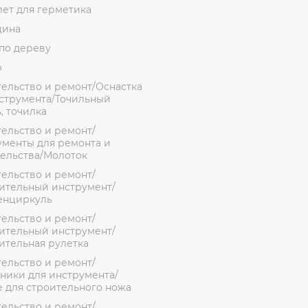
ет для герметика
цина
по дереву
р
ельство и ремонт/Оснастка
струмента/Точильный
, точилка
ельство и ремонт/
менты для ремонта и
ельства/Молоток
ельство и ремонт/
ительный инструмент/
енциркуль
ельство и ремонт/
ительный инструмент/
ительная рулетка
ельство и ремонт/
ники для инструмента/
 для строительного ножа
ельство и ремонт/