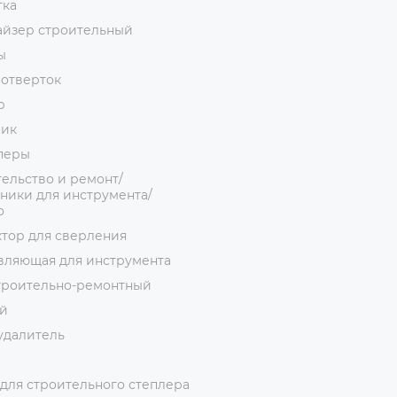
тка
айзер строительный
ы
 отверток
р
ник
перы
ельство и ремонт/
ники для инструмента/
о
тор для сверления
вляющая для инструмента
троительно-ремонтный
й
удалитель
для строительного степлера