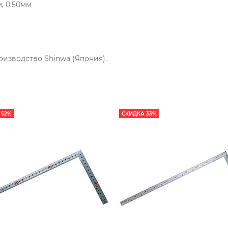
м, 0,50мм
оизводство Shinwa (Япония).
 52%
СКИДКА 33%