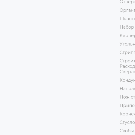
Отвер
Орган
Шкант
Набор
Керне
Уголь
Стрип
Строит
Расход
Сверл
Кондук
Напра
Нож с
Припо
Корне
Стусло
Скобы 