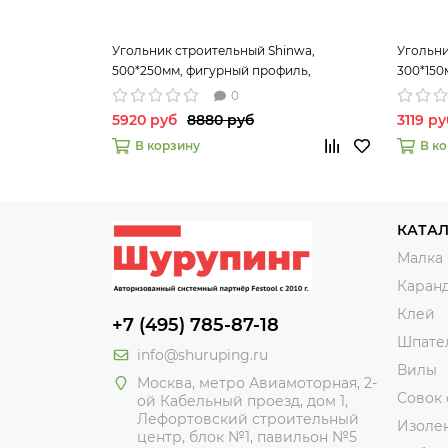
Угольник строительный Shinwa,
Угольни
500*250мм, фигурный профиль,
300*150
нижней 
0
5920 руб
8880 руб
3119 ру
В корзину
В к
КАТА
Малка
Каран
Клей
+7 (495) 785-87-18
Шпате
info@shuruping.ru
Вилы
Москва, метро Авиамоторная, 2-
Совок
ой Кабельный проезд, дом 1,
Лефортовский строительный
Изоле
центр, блок №1, павильон №5