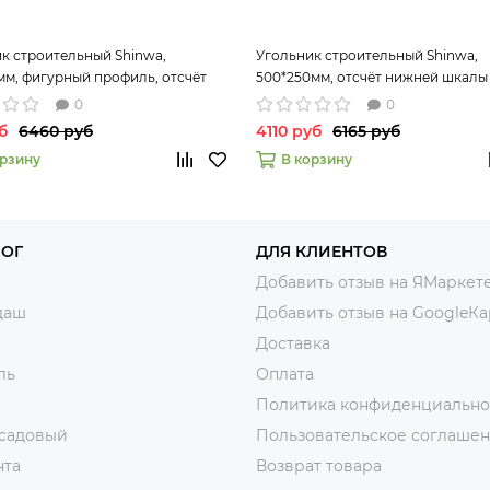
к строительный Shinwa,
Угольник строительный Shinwa,
мм, фигурный профиль, отсчёт
500*250мм, отсчёт нижней шкалы 
шкалы - от наружнего угла
внутреннему углу
0
0
б
6460 руб
4110 руб
6165 руб
орзину
В корзину
ЛОГ
ДЛЯ КЛИЕНТОВ
Добавить отзыв на ЯМаркет
даш
Добавить отзыв на GoogleКа
Доставка
ль
Оплата
Политика конфиденциально
 садовый
Пользовательское соглаше
нта
Возврат товара