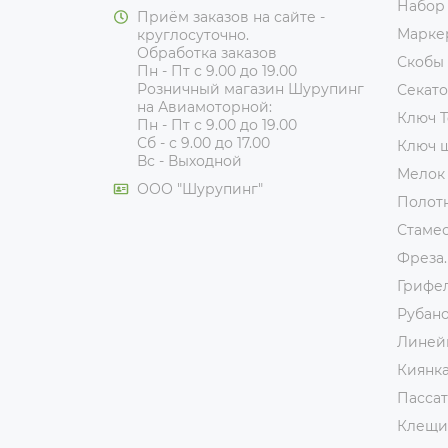
Набор
Приём заказов на сайте -
Марке
круглосуточно.
Обработка заказов
Скобы
Пн - Пт с 9.00 до 19.00
Розничный магазин Шурупинг
Секат
на Авиамоторной:
Ключ T
Пн - Пт с 9.00 до 19.00
Сб - с 9.00 до 17.00
Ключ 
Вс - Выходной
Мелок
ООО "Шурупинг"
Полот
Стаме
Фреза.
Грифе
Рубан
Линей
Киянк
Пассат
Клещи