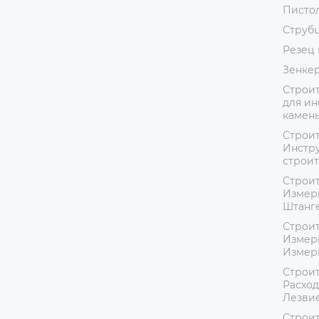
Пистол
Струб
Резец 
Зенке
Строит
для ин
камень
Строит
Инстру
строит
Строит
Измер
Штанг
Строит
Измер
Измер
Строит
Расход
Лезвие
Строит