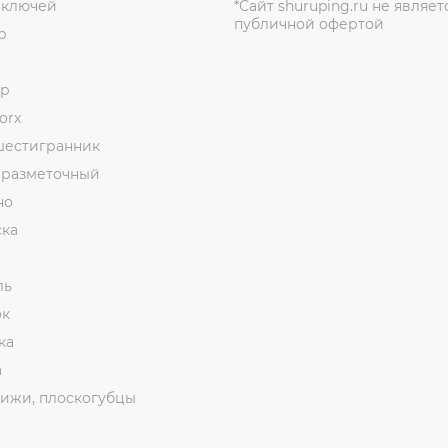
 ключей
*Сайт shuruping.ru не являет
публичной офертой
р
ор
orx
шестигранник
 разметочный
но
ска
ль
ок
ка
а
ижи, плоскогубцы