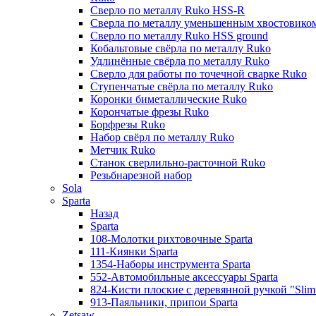
Сверло по металлу Ruko HSS-R
Сверла по металлу уменьшенным хвостовико
Сверло по металлу Ruko HSS ground
Кобальтовые свёрла по металлу Ruko
Удлинённые свёрла по металлу Ruko
Сверло для работы по точечной сварке Ruko
Ступенчатые свёрла по металлу Ruko
Коронки биметаллические Ruko
Корончатые фрезы Ruko
Борфрезы Ruko
Набор свёрл по металлу Ruko
Метчик Ruko
Станок сверлильно-расточной Ruko
Резьбнарезной набор
Sola
Sparta
Назад
Sparta
108-Молотки рихтовочные Sparta
111-Киянки Sparta
1354-Наборы инструмента Sparta
552-Автомобильные аксессуары Sparta
824-Кисти плоские с деревянной ручкой "Slim l
913-Паяльники, припои Sparta
Zetsaw