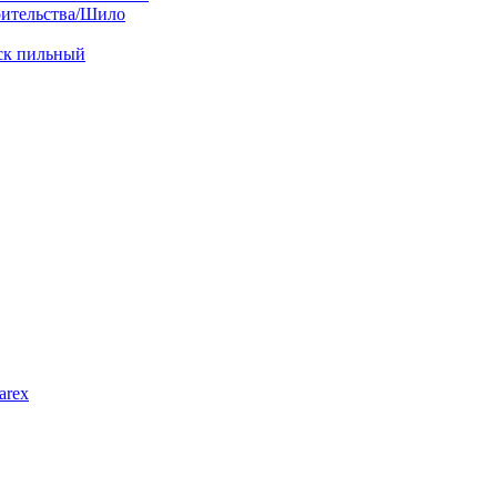
оительства/Шило
иск пильный
arex