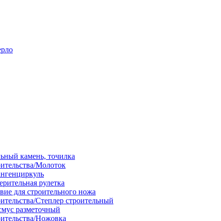
ерло
льный камень, точилка
оительства/Молоток
ангенциркуль
ерительная рулетка
вие для строительного ножа
оительства/Степлер строительный
смус разметочный
оительства/Ножовка