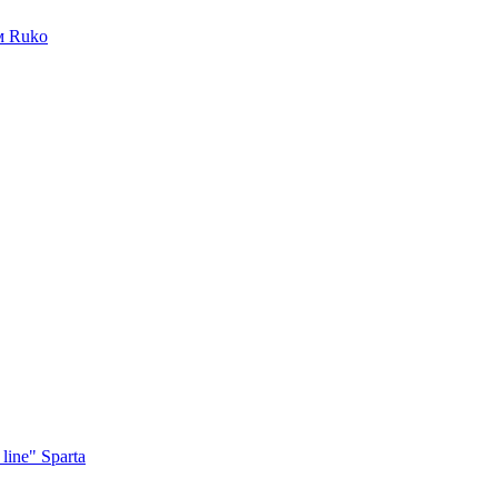
м Ruko
ine" Sparta