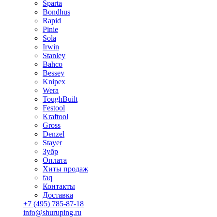
Sparta
Bondhus
Rapid
Pinie
Sola
Irwin
Stanley
Bahco
Bessey
Knipex
Wera
ToughBuilt
Festool
Kraftool
Gross
Denzel
Stayer
Зубр
Оплата
Хиты продаж
faq
Контакты
Доставка
+7 (495) 785-87-18
info@shuruping.ru