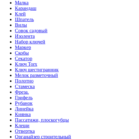
Малка
Карандаш
Клей
Шпатель
Вилы
Совок садовый
Изолента
Набор ключей
Маркер
Скобы
Секатор
Ключ Torx
Ключ шестигранник
Мелок разметочный
Полотно
Стамеска
Фреза.
Грифель
Рубанок
Линейка
Киянка
Пассатижи, плоскогубцы
Клещи
Отвертка
Органайзер строительный