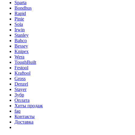
Sparta
Bondhus
Rapid
Pinie
Sola
Irwin
Stanley
Bahco
Bessey
Knipex
Wera
ToughBuilt
Festool
Kraftool
Gross
Denzel
Stayer
Зубр
Оплата
Хиты продаж
faq
Контакты
Доставка