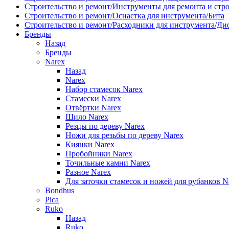
Строительство и ремонт/Инструменты для ремонта и стр
Строительство и ремонт/Оснастка для инструмента/Бита
Строительство и ремонт/Расходники для инструмента/Д
Бренды
Назад
Бренды
Narex
Назад
Narex
Набор стамесок Narex
Стамески Narex
Отвёртки Narex
Шило Narex
Резцы по дереву Narex
Ножи для резьбы по дереву Narex
Киянки Narex
Пробойники Narex
Точильные камни Narex
Разное Narex
Для заточки стамесок и ножей для рубанков N
Bondhus
Pica
Ruko
Назад
Ruko