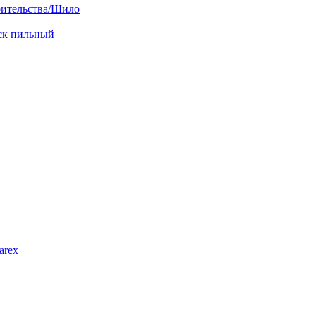
оительства/Шило
иск пильный
arex