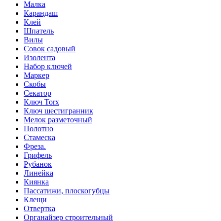
Малка
Карандаш
Клей
Шпатель
Вилы
Совок садовый
Изолента
Набор ключей
Маркер
Скобы
Секатор
Ключ Torx
Ключ шестигранник
Мелок разметочный
Полотно
Стамеска
Фреза.
Грифель
Рубанок
Линейка
Киянка
Пассатижи, плоскогубцы
Клещи
Отвертка
Органайзер строительный