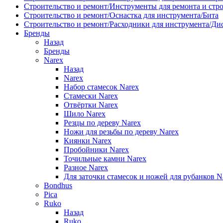
Строительство и ремонт/Инструменты для ремонта и стр
Строительство и ремонт/Оснастка для инструмента/Бита
Строительство и ремонт/Расходники для инструмента/Д
Бренды
Назад
Бренды
Narex
Назад
Narex
Набор стамесок Narex
Стамески Narex
Отвёртки Narex
Шило Narex
Резцы по дереву Narex
Ножи для резьбы по дереву Narex
Киянки Narex
Пробойники Narex
Точильные камни Narex
Разное Narex
Для заточки стамесок и ножей для рубанков N
Bondhus
Pica
Ruko
Назад
Ruko