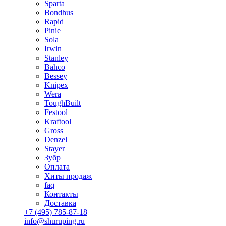
Sparta
Bondhus
Rapid
Pinie
Sola
Irwin
Stanley
Bahco
Bessey
Knipex
Wera
ToughBuilt
Festool
Kraftool
Gross
Denzel
Stayer
Зубр
Оплата
Хиты продаж
faq
Контакты
Доставка
+7 (495) 785-87-18
info@shuruping.ru