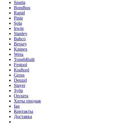
Sparta
Bondhus
Rapid
Pinie
Sola
Irwin
Stanley
Bahco
Bessey
Knipex
Wera
ToughBuilt
Festool
Kraftool
Gross
Denzel
Stayer
Зубр
Оплата
Хиты продаж
faq
Контакты
Доставка