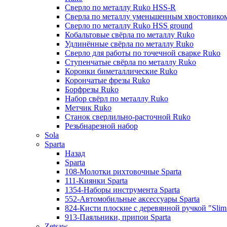
Сверло по металлу Ruko HSS-R
Сверла по металлу уменьшенным хвостовико
Сверло по металлу Ruko HSS ground
Кобальтовые свёрла по металлу Ruko
Удлинённые свёрла по металлу Ruko
Сверло для работы по точечной сварке Ruko
Ступенчатые свёрла по металлу Ruko
Коронки биметаллические Ruko
Корончатые фрезы Ruko
Борфрезы Ruko
Набор свёрл по металлу Ruko
Метчик Ruko
Станок сверлильно-расточной Ruko
Резьбнарезной набор
Sola
Sparta
Назад
Sparta
108-Молотки рихтовочные Sparta
111-Киянки Sparta
1354-Наборы инструмента Sparta
552-Автомобильные аксессуары Sparta
824-Кисти плоские с деревянной ручкой "Slim l
913-Паяльники, припои Sparta
Zetsaw