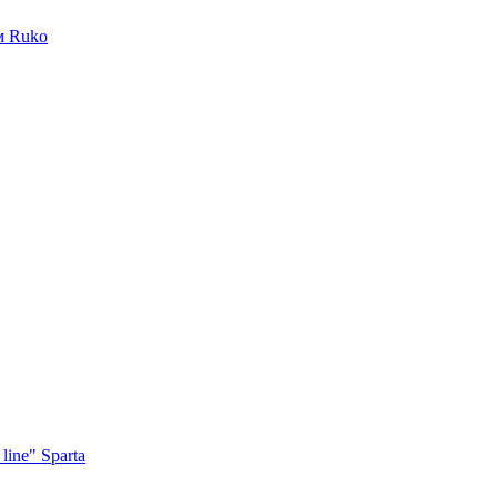
м Ruko
ine" Sparta