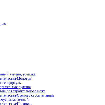
ерло
льный камень, точилка
оительства/Молоток
ангенциркуль
ерительная рулетка
вие для строительного ножа
оительства/Степлер строительный
смус разметочный
оительства/Ножовка