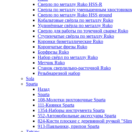
Сверло по металлу Ruko HSS-R
Сверла по металлу уменьшенным хвостовико
Сверло по металлу Ruko HSS ground
Кобальтовые свёрла по металлу Ruko
Удлинённые свёрла по металлу Ruko
Сверло для работы по точечной сварке Ruko
Ступенчатые свёрла по металлу Ruko
Коронки биметаллические Ruko
Корончатые фрезы Ruko
Борфрезы Ruko
Набор свёрл по металлу Ruko
Метчик Ruko
Станок сверлильно-расточной Ruko
Резьбнарезной набор
Sola
Sparta
Назад
Sparta
108-Молотки рихтовочные Sparta
111-Киянки Sparta
1354-Наборы инструмента Sparta
552-Автомобильные аксессуары Sparta
824-Кисти плоские с деревянной ручкой "Slim l
913-Паяльники, припои Sparta
Zetsaw