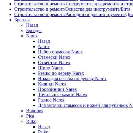
Строительство и ремонт/Инструменты для ремонта и стр
Строительство и ремонт/Оснастка для инструмента/Бита
Строительство и ремонт/Расходники для инструмента/Д
Бренды
Назад
Бренды
Narex
Назад
Narex
Набор стамесок Narex
Стамески Narex
Отвёртки Narex
Шило Narex
Резцы по дереву Narex
Ножи для резьбы по дереву Narex
Киянки Narex
Пробойники Narex
Точильные камни Narex
Разное Narex
Для заточки стамесок и ножей для рубанков N
Bondhus
Pica
Ruko
Назад
Ruko