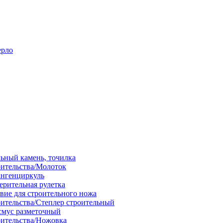
ерло
льный камень, точилка
оительства/Молоток
ангенциркуль
ерительная рулетка
вие для строительного ножа
оительства/Степлер строительный
смус разметочный
оительства/Ножовка