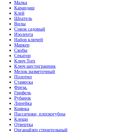
Малка
Карандаш
Клей
Шпатель
Вилы
Совок садовый
Изолента
Набор ключей
Маркер
Скобы
Секатор
Ключ Torx
Ключ шестигранник
Мелок разметочный
Полотно
Стамеска
Фреза.
Грифель
Рубанок
Линейка
Киянка
Пассатижи, плоскогубцы
Клещи
Отвертка
Органайзер строительный