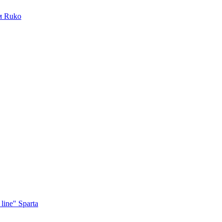
м Ruko
ine" Sparta