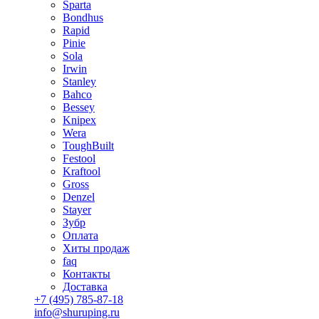
Sparta
Bondhus
Rapid
Pinie
Sola
Irwin
Stanley
Bahco
Bessey
Knipex
Wera
ToughBuilt
Festool
Kraftool
Gross
Denzel
Stayer
Зубр
Оплата
Хиты продаж
faq
Контакты
Доставка
+7 (495) 785-87-18
info@shuruping.ru