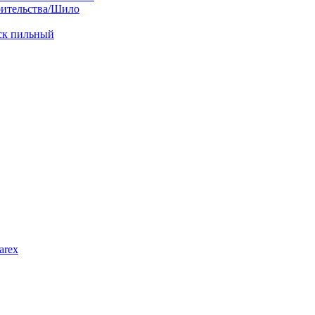
оительства/Шило
иск пильный
arex