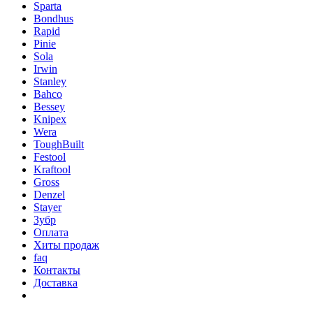
Sparta
Bondhus
Rapid
Pinie
Sola
Irwin
Stanley
Bahco
Bessey
Knipex
Wera
ToughBuilt
Festool
Kraftool
Gross
Denzel
Stayer
Зубр
Оплата
Хиты продаж
faq
Контакты
Доставка