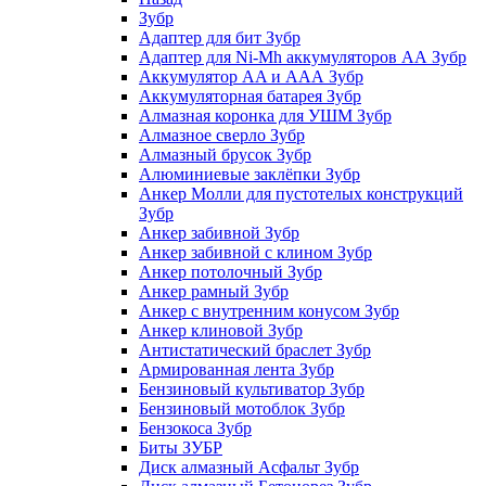
Зубр
Адаптер для бит Зубр
Адаптер для Ni-Mh аккумуляторов АА Зубр
Аккумулятор AA и ААА Зубр
Аккумуляторная батарея Зубр
Алмазная коронка для УШМ Зубр
Алмазное сверло Зубр
Алмазный брусок Зубр
Алюминиевые заклёпки Зубр
Анкер Молли для пустотелых конструкций
Зубр
Анкер забивной Зубр
Анкер забивной с клином Зубр
Анкер потолочный Зубр
Анкер рамный Зубр
Анкер с внутренним конусом Зубр
Анкер клиновой Зубр
Антистатический браслет Зубр
Армированная лента Зубр
Бензиновый культиватор Зубр
Бензиновый мотоблок Зубр
Бензокоса Зубр
Биты ЗУБР
Диск алмазный Асфальт Зубр