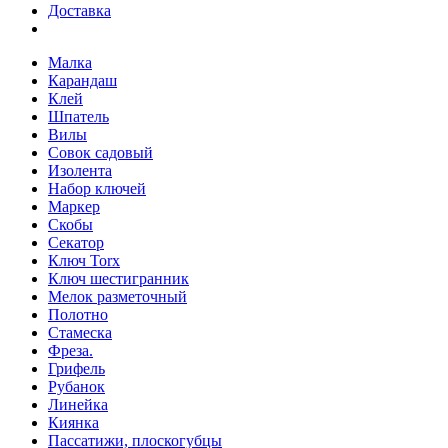
Доставка
Малка
Карандаш
Клей
Шпатель
Вилы
Совок садовый
Изолента
Набор ключей
Маркер
Скобы
Секатор
Ключ Torx
Ключ шестигранник
Мелок разметочный
Полотно
Стамеска
Фреза.
Грифель
Рубанок
Линейка
Киянка
Пассатижи, плоскогубцы