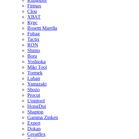
Klingspor
Firmax
Clou
XВАТ
Курс
Bosetti Marella
Fubag
Tactix
RON
Shinto
Bora
Yoshioka
Miki Tool
Tormek
Luban
Yamazaki
Shozo
Procut
Uniqtool
HongDui
Shapton
Gamma Zinken
Expert
Dokan
Greatflex