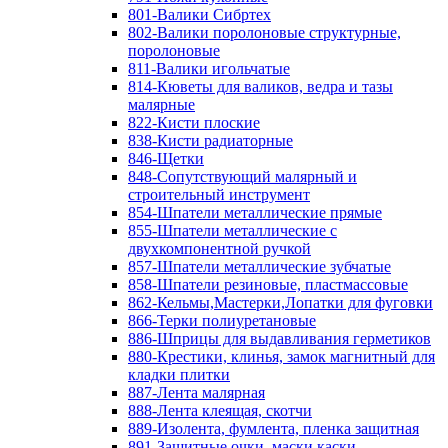
801-Валики Сибртех
802-Валики поролоновые структурные,
поролоновые
811-Валики игольчатые
814-Кюветы для валиков, ведра и тазы
малярные
822-Кисти плоские
838-Кисти радиаторные
846-Щетки
848-Сопутствующий малярный и
строительный инструмент
854-Шпатели металлические прямые
855-Шпатели металлические с
двухкомпонентной ручкой
857-Шпатели металлические зубчатые
858-Шпатели резиновые, пластмассовые
862-Кельмы,Мастерки,Лопатки для фуговки
866-Терки полиуретановые
886-Шприцы для выдавливания герметиков
880-Крестики, клинья, замок магнитный для
кладки плитки
887-Лента малярная
888-Лента клеящая, скотчи
889-Изолента, фумлента, пленка защитная
891-Защитные очки, маски,каски