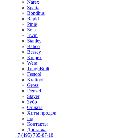
Narex
Sparta
Bondhus
Rapid
Pinie
Sola
Irwin
Stanley
Bahco
Bessey
Knipex
Wera
ToughBuilt
Festool
Kraftool
Gross
Denzel
Stayer
Зубр
Оплата
Хиты продаж
faq
Контакты
Доставка
+7 (495) 785-87-18