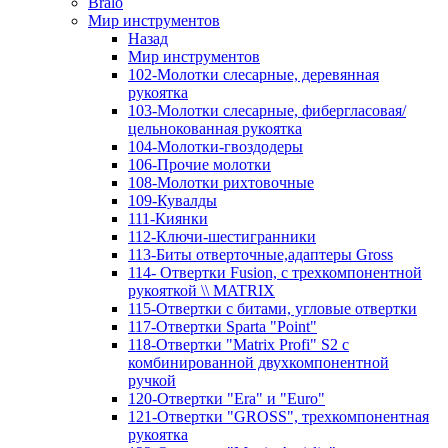
Bralo
Мир инструментов
Назад
Мир инструментов
102-Молотки слесарные, деревянная
рукоятка
103-Молотки слесарные, фибергласовая/
цельнокованная рукоятка
104-Молотки-гвоздодеры
106-Прочие молотки
108-Молотки рихтовочные
109-Кувалды
111-Киянки
112-Ключи-шестигранники
113-Биты отверточные,адаптеры Gross
114- Отвертки Fusion, c трехкомпонентной
рукояткой \\ MATRIX
115-Отвертки с битами, угловые отвертки
117-Отвертки Sparta "Point"
118-Отвертки "Matrix Profi" S2 с
комбинированной двухкомпонентной
ручкой
120-Отвертки "Era" и "Euro"
121-Отвертки "GROSS", трехкомпонентная
рукоятка