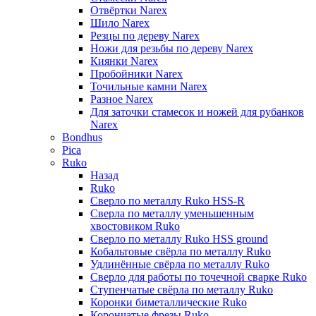
Отвёртки Narex
Шило Narex
Резцы по дереву Narex
Ножи для резьбы по дереву Narex
Киянки Narex
Пробойники Narex
Точильные камни Narex
Разное Narex
Для заточки стамесок и ножей для рубанков
Narex
Bondhus
Pica
Ruko
Назад
Ruko
Сверло по металлу Ruko HSS-R
Сверла по металлу уменьшенным
хвостовиком Ruko
Сверло по металлу Ruko HSS ground
Кобальтовые свёрла по металлу Ruko
Удлинённые свёрла по металлу Ruko
Сверло для работы по точечной сварке Ruko
Ступенчатые свёрла по металлу Ruko
Коронки биметаллические Ruko
Корончатые фрезы Ruko