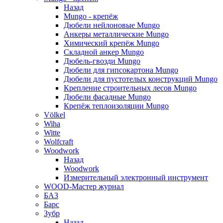
Назад
Mungo - крепёж
Дюбели нейлоновые Mungo
Анкеры металлические Mungo
Химический крепёж Mungo
Складной анкер Mungo
Дюбель-гвозди Mungo
Дюбели для гипсокартона Mungo
Дюбели для пустотелых конструкций Mungo
Крепление строительных лесов Mungo
Дюбели фасадные Mungo
Крепёж теплоизоляции Mungo
Völkel
Wiha
Witte
Wolfcraft
Woodwork
Назад
Woodwork
Измерительный электронный инструмент
WOOD-Мастер журнал
БАЗ
Барс
Зубр
Назад