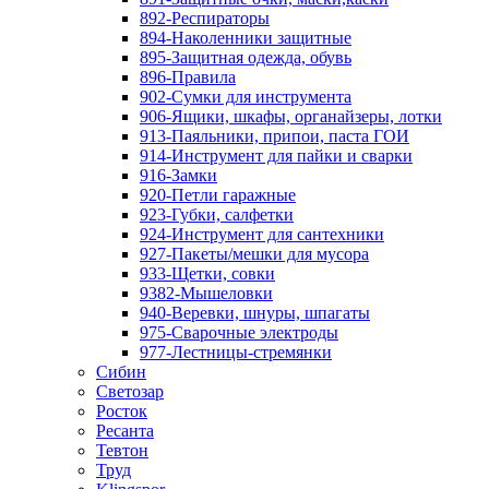
892-Респираторы
894-Наколенники защитные
895-Защитная одежда, обувь
896-Правила
902-Сумки для инструмента
906-Ящики, шкафы, органайзеры, лотки
913-Паяльники, припои, паста ГОИ
914-Инструмент для пайки и сварки
916-Замки
920-Петли гаражные
923-Губки, салфетки
924-Инструмент для сантехники
927-Пакеты/мешки для мусора
933-Щетки, совки
9382-Мышеловки
940-Веревки, шнуры, шпагаты
975-Сварочные электроды
977-Лестницы-стремянки
Сибин
Светозар
Росток
Ресанта
Тевтон
Труд