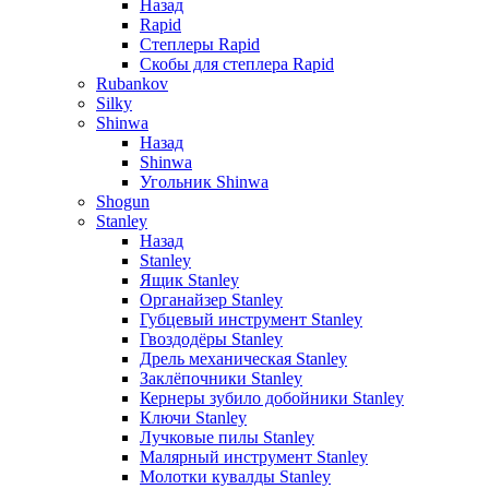
Назад
Rapid
Степлеры Rapid
Скобы для cтеплера Rapid
Rubankov
Silky
Shinwa
Назад
Shinwa
Угольник Shinwa
Shogun
Stanley
Назад
Stanley
Ящик Stanley
Органайзер Stanley
Губцевый инструмент Stanley
Гвоздодёры Stanley
Дрель механическая Stanley
Заклёпочники Stanley
Кернеры зубило добойники Stanley
Ключи Stanley
Лучковые пилы Stanley
Малярный инструмент Stanley
Молотки кувалды Stanley