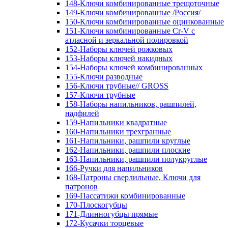
148-Ключи комбинированные трещоточные
149-Ключи комбинированные /Россия/
150-Ключи комбинированные оцинкованные
151-Ключи комбинированные Cr-V с
атласной и зеркальной полировкой
152-Наборы ключей рожковых
153-Наборы ключей накидных
154-Наборы ключей комбинированных
155-Ключи разводные
156-Ключи трубные// GROSS
157-Ключи трубные
158-Наборы напильников, рашпилей,
надфилей
159-Напильники квадратные
160-Напильники трехгранные
161-Напильники, рашпили круглые
162-Напильники, рашпили плоские
163-Напильники, рашпили полукруглые
166-Ручки для напильников
168-Патроны сверлильные, Ключи для
патронов
169-Пассатижи комбинированные
170-Плоскогубцы
171-Длинногубцы прямые
172-Кусачки торцевые