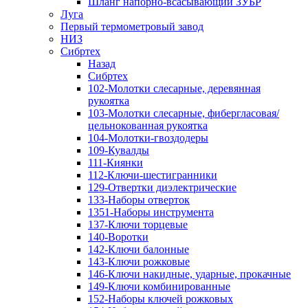
Шланг напорно-всасывающий ЗУБР
Луга
Первый термометровый завод
НИЗ
Сибртех
Назад
Сибртех
102-Молотки слесарные, деревянная
рукоятка
103-Молотки слесарные, фибергласовая/
цельнокованная рукоятка
104-Молотки-гвоздодеры
109-Кувалды
111-Киянки
112-Ключи-шестигранники
129-Отвертки диэлектрические
133-Наборы отверток
1351-Наборы инструмента
137-Ключи торцевые
140-Воротки
142-Ключи балонные
143-Ключи рожковые
146-Ключи накидные, ударные, прокачные
149-Ключи комбинированные
152-Наборы ключей рожковых