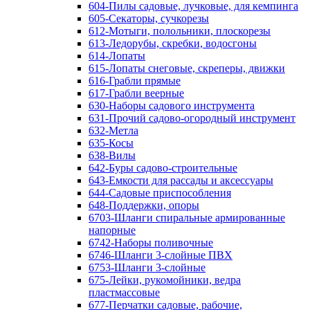
604-Пилы садовые, лучковые, для кемпинга
605-Секаторы, сучкорезы
612-Мотыги, полольники, плоскорезы
613-Ледорубы, скребки, водосгоны
614-Лопаты
615-Лопаты снеговые, скреперы, движки
616-Грабли прямые
617-Грабли веерные
630-Наборы садового инструмента
631-Прочий садово-огородный инструмент
632-Метла
635-Косы
638-Вилы
642-Буры садово-строительные
643-Емкости для рассады и аксессуары
644-Садовые приспособления
648-Поддержки, опоры
6703-Шланги спиральные армированные
напорные
6742-Наборы поливочные
6746-Шланги 3-слойные ПВХ
6753-Шланги 3-слойные
675-Лейки, рукомойники, ведра
пластмассовые
677-Перчатки садовые, рабочие,