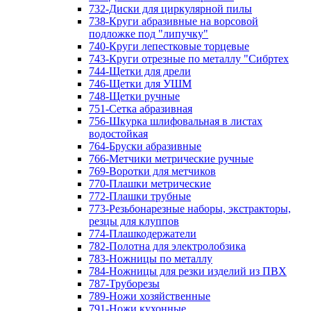
732-Диски для циркулярной пилы
738-Круги абразивные на ворсовой
подложке под "липучку"
740-Круги лепестковые торцевые
743-Круги отрезные по металлу "Сибртех
744-Щетки для дрели
746-Щетки для УШМ
748-Щетки ручные
751-Сетка абразивная
756-Шкурка шлифовальная в листах
водостойкая
764-Бруски абразивные
766-Метчики метрические ручные
769-Воротки для метчиков
770-Плашки метрические
772-Плашки трубные
773-Резьбонарезные наборы, экстракторы,
резцы для клуппов
774-Плашкодержатели
782-Полотна для электролобзика
783-Ножницы по металлу
784-Ножницы для резки изделий из ПВХ
787-Труборезы
789-Ножи хозяйственные
791-Ножи кухонные