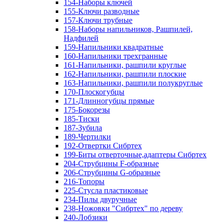
154-Наборы ключей
155-Ключи разводные
157-Ключи трубные
158-Наборы напильников, Рашпилей,
Надфилей
159-Напильники квадратные
160-Напильники трехгранные
161-Напильники, рашпили круглые
162-Напильники, рашпили плоские
163-Напильники, рашпили полукруглые
170-Плоскогубцы
171-Длинногубцы прямые
175-Бокорезы
185-Тиски
187-Зубила
189-Чертилки
192-Отвертки Сибртех
199-Биты отверточные,адаптеры Сибртех
204-Струбцины F-образные
206-Струбцины G-образные
216-Топоры
225-Стусла пластиковые
234-Пилы двуручные
238-Ножовки "Сибртех" по дереву
240-Лобзики