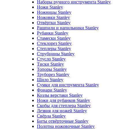
Наборы ручного инструмента Stanley
Ножи Stanley
Ножницы Stanley
Ножовки Stanley
Отвёртки Stanley
Рашпили и напильники Stanley
Рубанки Stanley
Стамески Stanley
Стеклорез Stanley
Степлеры Stanley
Струбцины Stanley
Стусло Stanley
Тиски Stanley
Топоры Stanley
Труборез Stanley
Шило Stanley
Сумки для инструмента Stanley
Фонари Stanley
Козлы верстаки Stanley
Ножи для рубанков Stanley
Скобы для степлера Stanley
Лезвия для ножей Stanley
Свёрла Stanley
Биты отвёрточные Stanley
Полотна ножовочные Stanley