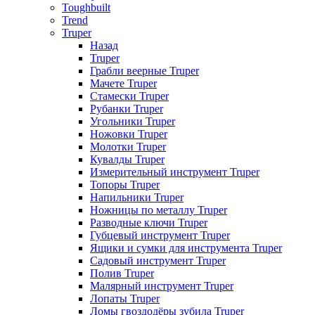
Toughbuilt
Trend
Truper
Назад
Truper
Грабли веерные Truper
Мачете Truper
Стамески Truper
Рубанки Truper
Угольники Truper
Ножовки Truper
Молотки Truper
Кувалды Truper
Измерительный инструмент Truper
Топоры Truper
Напильники Truper
Ножницы по металлу Truper
Разводные ключи Truper
Губцевый инструмент Truper
Ящики и сумки для инструмента Truper
Садовый инструмент Truper
Полив Truper
Малярный инструмент Truper
Лопаты Truper
Ломы гвоздодёры зубила Truper