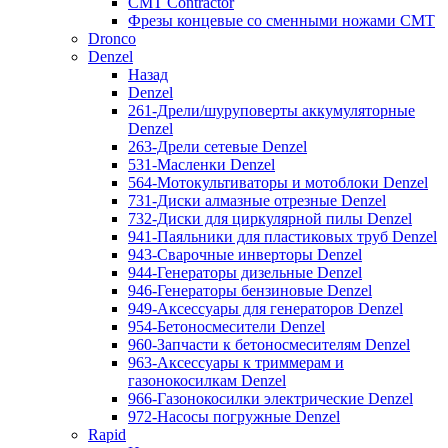
CMT Contractor
Фрезы концевые со сменными ножами CMT
Dronco
Denzel
Назад
Denzel
261-Дрели/шуруповерты аккумуляторные
Denzel
263-Дрели сетевые Denzel
531-Масленки Denzel
564-Мотокультиваторы и мотоблоки Denzel
731-Диски алмазные отрезные Denzel
732-Диски для циркулярной пилы Denzel
941-Паяльники для пластиковых труб Denzel
943-Сварочные инверторы Denzel
944-Генераторы дизельные Denzel
946-Генераторы бензиновые Denzel
949-Аксессуары для генераторов Denzel
954-Бетоносмесители Denzel
960-Запчасти к бетоносмесителям Denzel
963-Аксессуары к триммерам и
газонокосилкам Denzel
966-Газонокосилки электрические Denzel
972-Насосы погружные Denzel
Rapid