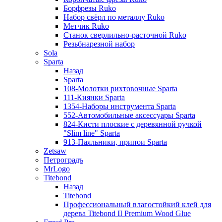
Борфрезы Ruko
Набор свёрл по металлу Ruko
Метчик Ruko
Станок сверлильно-расточной Ruko
Резьбнарезной набор
Sola
Sparta
Назад
Sparta
108-Молотки рихтовочные Sparta
111-Киянки Sparta
1354-Наборы инструмента Sparta
552-Автомобильные аксессуары Sparta
824-Кисти плоские с деревянной ручкой
"Slim line" Sparta
913-Паяльники, припои Sparta
Zetsaw
Петроградъ
MrLogo
Titebond
Назад
Titebond
Профессиональный влагостойкий клей для
дерева Titebond II Premium Wood Glue