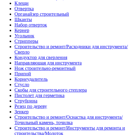
Клещи
Отвертка
Органайзер строительный
Шканты
Набор отверток
Кернер
Угольник
Стрипперы
Строительство и ремонт/Расходники для инструмента/
Сверло
Кондуктор для сверления
Направляющая для инструмента
Нож строительно-ремонтный
Припой
Корнеудалитель
Стусло
Скобы для строительного степлера
Пистолет для герметика
Струбцина
Резец по дереву
Зенкер
Строительство и ремонт/Оснастка для инструмента/
Точильный камень, точилка
Строительство и ремонт/Инструменты для ремонта и
строительства/Молоток