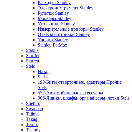
Расходка Stanley
Электроинструмент Stanley
Рулетки Stanley
Маркеры Stanley
Угольники Stanley
Измерительные приборы Stanley
Отвесы и отбивки Stanley
Уровни Stanley
Stanley FatMax
Stabila
Star-M
Starrett
Stels
Назад
Stels
198-Биты отверточные, адаптеры Прочие
Stels
552-Автомобильные аксессуары
906-Ящики, шкафы, органайзеры, лотки Stels
Suehiro
Swanson
Tajima
Takagi
Terrax
Testboy