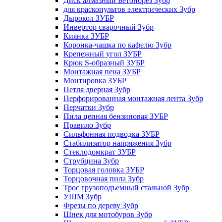
Диск алмазный Бетонорез Зубр
для краскопультов электрических Зубр
Дырокол ЗУБР
Инвертор сварочный Зубр
Киянка ЗУБР
Коронка-чашка по кафелю Зубр
Крепежный угол ЗУБР
Крюк S-образный ЗУБР
Монтажная пена ЗУБР
Монтировка ЗУБР
Петля дверная Зубр
Перфорированная монтажная лента Зубр
Перчатки Зубр
Пила цепная бензиновая ЗУБР
Правило Зубр
Сильфонная подводка ЗУБР
Стабилизатор напряжения Зубр
Стеклодомкрат ЗУБР
Струбцина Зубр
Торцовая головка ЗУБР
Торцовочная пила Зубр
Трос грузоподъемный стальной Зубр
УШМ Зубр
Фрезы по дереву Зубр
Шнек для мотобуров Зубр