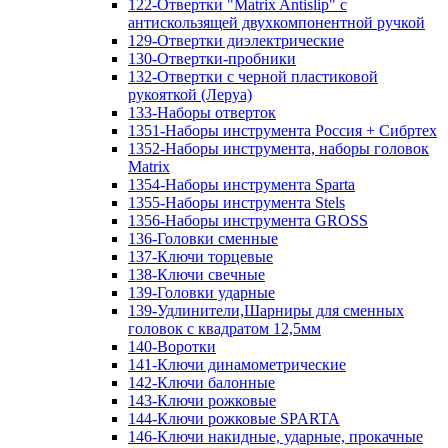
122-Отвертки "Matrix Antislip" с
антискользящей двухкомпонентной ручкой
129-Отвертки диэлектрические
130-Отвертки-пробники
132-Отвертки с черной пластиковой
рукояткой (Леруа)
133-Наборы отверток
1351-Наборы инструмента Россия + Сибртех
1352-Наборы инструмента, наборы головок
Matrix
1354-Наборы инструмента Sparta
1355-Наборы инструмента Stels
1356-Наборы инструмента GROSS
136-Головки сменные
137-Ключи торцевые
138-Ключи свечные
139-Головки ударные
139-Удлинители,Шарниры для сменных
головок с квадратом 12,5мм
140-Воротки
141-Ключи динамометрические
142-Ключи балонные
143-Ключи рожковые
144-Ключи рожковые SPARTA
146-Ключи накидные, ударные, прокачные