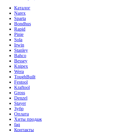
Каталог
Narex
Sparta
Bondhus
Rapid
Pinie
Sola
Irwin
Stanley
Bahco
Bessey
Knipex
Wera
ToughBuilt
Festool
Kraftool
Gross
Denzel
Stayer
Зубр
Оплата
Хиты продаж
faq
Контакты