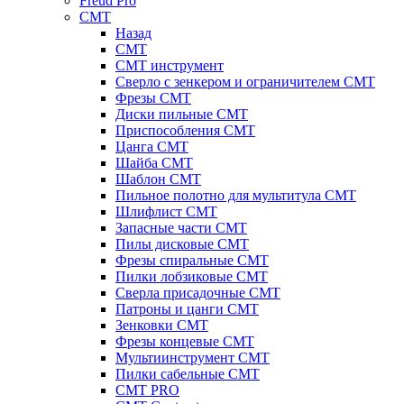
Freud Pro
CMT
Назад
CMT
CMT инструмент
Сверло с зенкером и ограничителем CMT
Фрезы CMT
Диски пильные CMT
Приспособления СМТ
Цанга CMT
Шайба CMT
Шаблон CMT
Пильное полотно для мультитула CMT
Шлифлист CMT
Запасные части CMT
Пилы дисковые CMT
Фрезы спиральные CMT
Пилки лобзиковые СМТ
Сверла присадочные СМТ
Патроны и цанги CMT
Зенковки СМТ
Фрезы концевые CMT
Мультиинструмент СМТ
Пилки сабельные СМТ
CMT PRO