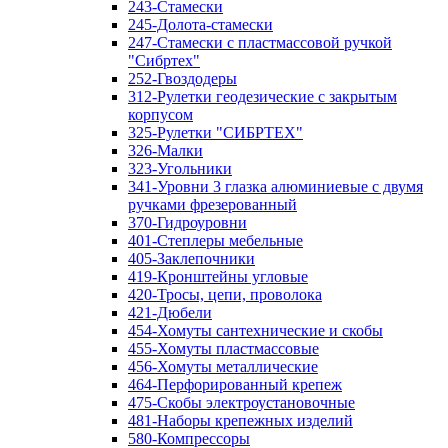
243-Стамески
245-Долота-стамески
247-Стамески с пластмассовой ручкой
"Сибртех"
252-Гвоздодеры
312-Рулетки геодезические с закрытым
корпусом
325-Рулетки "СИБРТЕХ"
326-Малки
323-Угольники
341-Уровни 3 глазка алюминиевые с двумя
ручками фрезерованный
370-Гидроуровни
401-Степлеры мебельные
405-Заклепочники
419-Кронштейны угловые
420-Тросы, цепи, проволока
421-Дюбели
454-Хомуты сантехнические и скобы
455-Хомуты пластмассовые
456-Хомуты металлические
464-Перфорированный крепеж
475-Скобы электроустановочные
481-Наборы крепежных изделий
580-Компрессоры