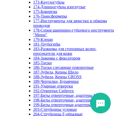
173-Круглогубцы
174-Длинногубцы изогнутые
175-Бокорезы
176-Трансформеры
177-Инструменты для зачистки и обжима
проводов
178-Серия шарнирно-губцевого инструмента
"Мини"
179-Клещи
181-Трубогибы
183-Разжимы для стопорных колец,
просекатели для кожи
184-Зажимы с фиксатором
185-Тиски
186-Тиски слесарные поворотные
187-Зубила, Керны Шило
188-Зубила, Керны GROSS
189-Чертилки, Буравчики
191-Ударные отвертки
192-Отвертки Сибртех
197-Биты отверточные, адаптеры Matrix
198-Биты отверточные, адаптеры Прочие
199-Биты отверточные,адаптеры Сибртех
203-Струбцины угловые
204-Струбцины F-образные