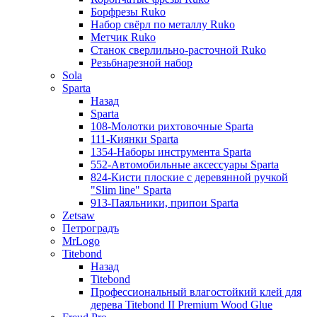
Борфрезы Ruko
Набор свёрл по металлу Ruko
Метчик Ruko
Станок сверлильно-расточной Ruko
Резьбнарезной набор
Sola
Sparta
Назад
Sparta
108-Молотки рихтовочные Sparta
111-Киянки Sparta
1354-Наборы инструмента Sparta
552-Автомобильные аксессуары Sparta
824-Кисти плоские с деревянной ручкой
"Slim line" Sparta
913-Паяльники, припои Sparta
Zetsaw
Петроградъ
MrLogo
Titebond
Назад
Titebond
Профессиональный влагостойкий клей для
дерева Titebond II Premium Wood Glue