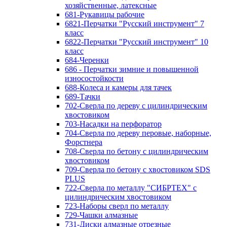
хозяйственные, латексные
681-Рукавицы рабочие
6821-Перчатки "Русский инструмент" 7
класс
6822-Перчатки "Русский инструмент" 10
класс
684-Черенки
686 - Перчатки зимние и повышенной
износостойкости
688-Колеса и камеры для тачек
689-Тачки
702-Сверла по дереву с цилиндрическим
хвостовиком
703-Насадки на перфоратор
704-Сверла по дереву перовые, наборные,
Форстнера
708-Сверла по бетону с цилиндрическим
хвостовиком
709-Сверла по бетону с хвостовиком SDS
PLUS
722-Сверла по металлу "СИБРТЕХ" с
цилиндрическим хвостовиком
723-Наборы сверл по металлу
729-Чашки алмазные
731-Диски алмазные отрезные