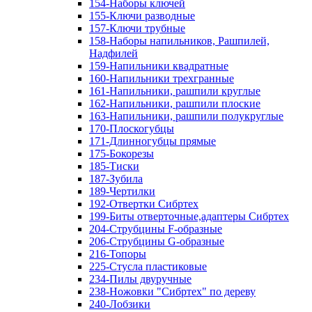
154-Наборы ключей
155-Ключи разводные
157-Ключи трубные
158-Наборы напильников, Рашпилей,
Надфилей
159-Напильники квадратные
160-Напильники трехгранные
161-Напильники, рашпили круглые
162-Напильники, рашпили плоские
163-Напильники, рашпили полукруглые
170-Плоскогубцы
171-Длинногубцы прямые
175-Бокорезы
185-Тиски
187-Зубила
189-Чертилки
192-Отвертки Сибртех
199-Биты отверточные,адаптеры Сибртех
204-Струбцины F-образные
206-Струбцины G-образные
216-Топоры
225-Стусла пластиковые
234-Пилы двуручные
238-Ножовки "Сибртех" по дереву
240-Лобзики