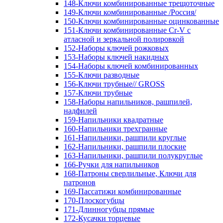
148-Ключи комбинированные трещоточные
149-Ключи комбинированные /Россия/
150-Ключи комбинированные оцинкованные
151-Ключи комбинированные Cr-V с
атласной и зеркальной полировкой
152-Наборы ключей рожковых
153-Наборы ключей накидных
154-Наборы ключей комбинированных
155-Ключи разводные
156-Ключи трубные// GROSS
157-Ключи трубные
158-Наборы напильников, рашпилей,
надфилей
159-Напильники квадратные
160-Напильники трехгранные
161-Напильники, рашпили круглые
162-Напильники, рашпили плоские
163-Напильники, рашпили полукруглые
166-Ручки для напильников
168-Патроны сверлильные, Ключи для
патронов
169-Пассатижи комбинированные
170-Плоскогубцы
171-Длинногубцы прямые
172-Кусачки торцевые