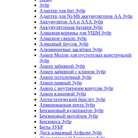
Зубр
Адаптер для бит Зубр
Адаптер для Ni-Mh аккумуляторов АА Зубр
Аккумулятор AA и ААА Зубр
Аккумуляторная батарея Зубр
Алмазная коронка для УШМ Зубр
Алмазное сверло Зубр
Алмазный брусок Зубр
Алюминиевые заклёпки Зубр
Анкер Молли для пустотелых конструкций
Зубр
Анкер забивной Зубр
Анкер забивной с клином Зубр
Анкер потолочный Зубр
Анкер рамный Зубр
Анкер с внутренним конусом Зубр
Анкер клиновой Зубр
Антистатический браслет Зубр
Армированная лента Зубр
Бензиновый культиватор Зубр
Бензиновый мотоблок Зубр
Бензокоса Зубр
Биты ЗУБР
Диск алмазный Асфальт Зубр