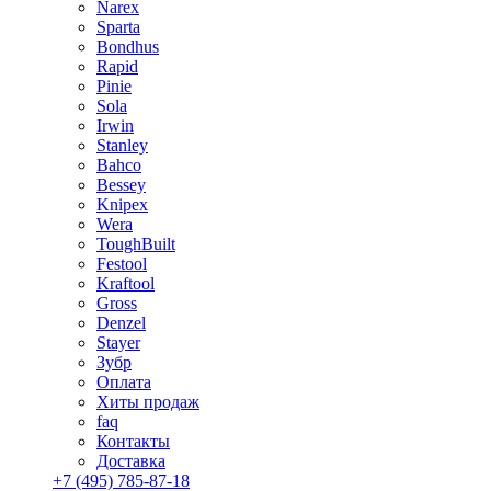
Narex
Sparta
Bondhus
Rapid
Pinie
Sola
Irwin
Stanley
Bahco
Bessey
Knipex
Wera
ToughBuilt
Festool
Kraftool
Gross
Denzel
Stayer
Зубр
Оплата
Хиты продаж
faq
Контакты
Доставка
+7 (495) 785-87-18