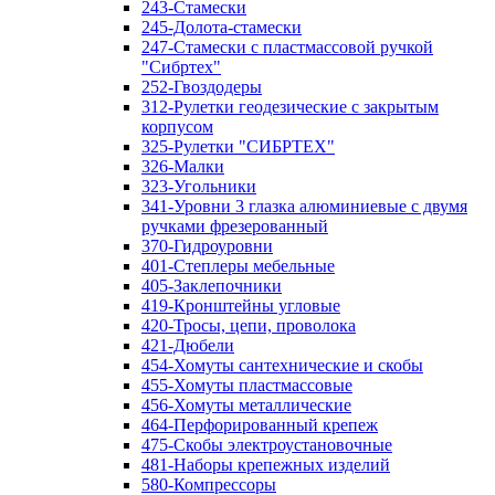
243-Стамески
245-Долота-стамески
247-Стамески с пластмассовой ручкой
"Сибртех"
252-Гвоздодеры
312-Рулетки геодезические с закрытым
корпусом
325-Рулетки "СИБРТЕХ"
326-Малки
323-Угольники
341-Уровни 3 глазка алюминиевые с двумя
ручками фрезерованный
370-Гидроуровни
401-Степлеры мебельные
405-Заклепочники
419-Кронштейны угловые
420-Тросы, цепи, проволока
421-Дюбели
454-Хомуты сантехнические и скобы
455-Хомуты пластмассовые
456-Хомуты металлические
464-Перфорированный крепеж
475-Скобы электроустановочные
481-Наборы крепежных изделий
580-Компрессоры