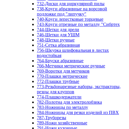
732-Диски для циркулярной пилы
738-Круги абразивные на ворсовой
подложке под "липучку"
740-Круги лепестковые торцевые
743-Круги отрезные по металлу "Сибртех
744-Щетки для дрели
746-Щетки для УШМ
748-Щетки ручные
751-Сетка абразивная
756-Шкурка шлифовальная в листах
водостойкая
764-Бруски абразивные
766-Метчики метрические ручные
769-Воротки для метчиков
770-Плашки метрические
772-Плашки трубные
773-Резьбонарезные наборы, экстракторы,
резцы для клуппов
774-Плашкодержатели
782-Полотна для электролобзика
783-Ножницы по металлу
784-Ножницы для резки изделий из ПВХ
787-Труборезы
789-Ножи хозяйственные
791-Ножи кухонные