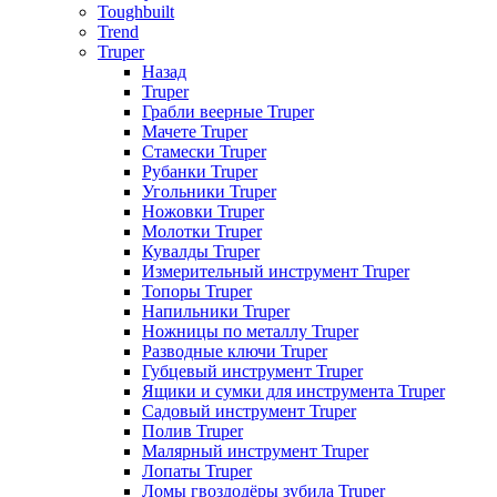
Toughbuilt
Trend
Truper
Назад
Truper
Грабли веерные Truper
Мачете Truper
Стамески Truper
Рубанки Truper
Угольники Truper
Ножовки Truper
Молотки Truper
Кувалды Truper
Измерительный инструмент Truper
Топоры Truper
Напильники Truper
Ножницы по металлу Truper
Разводные ключи Truper
Губцевый инструмент Truper
Ящики и сумки для инструмента Truper
Садовый инструмент Truper
Полив Truper
Малярный инструмент Truper
Лопаты Truper
Ломы гвоздодёры зубила Truper