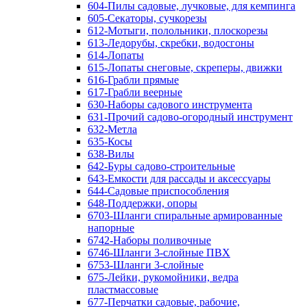
604-Пилы садовые, лучковые, для кемпинга
605-Секаторы, сучкорезы
612-Мотыги, полольники, плоскорезы
613-Ледорубы, скребки, водосгоны
614-Лопаты
615-Лопаты снеговые, скреперы, движки
616-Грабли прямые
617-Грабли веерные
630-Наборы садового инструмента
631-Прочий садово-огородный инструмент
632-Метла
635-Косы
638-Вилы
642-Буры садово-строительные
643-Емкости для рассады и аксессуары
644-Садовые приспособления
648-Поддержки, опоры
6703-Шланги спиральные армированные
напорные
6742-Наборы поливочные
6746-Шланги 3-слойные ПВХ
6753-Шланги 3-слойные
675-Лейки, рукомойники, ведра
пластмассовые
677-Перчатки садовые, рабочие,