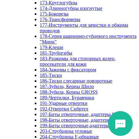
173-Круглогубцы
174-Длинногубцы изогнутые
175-Бокорезы
176-Трансформеры
177-Инструменты для зачистки и обжима
проводов
178-Серия шарнирно-губцевого инструмента
"Мини"
179-Клещи
181-Трубогибы
183-Разжимы для стопорных колец,
просекатели для кожи
184-Зажимы с фиксатором
185-Тиски
186-Тиски слесарные поворотные
187-Зубила, Керны Шило
188-Зубила, Керны GROSS
189-Чертилки, Буравчики
191-Ударные отвертки
192-Отвертки Сибртех
197-Биты отверточные, адаптеры Matrix
198-Биты отверточные, адаптеры Прочие
199-Биты отверточные,адаптеры Сибртех
203-Струбцины угловые
204-Струбцины F-образные