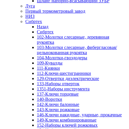
Шланг напорно-всасывающий ЗУБР
Луга
Первый термометровый завод
НИЗ
Сибртех
Назад
Сибртех
102-Молотки слесарные, деревянная
рукоятка
103-Молотки слесарные, фибергласовая/
цельнокованная рукоятка
104-Молотки-гвоздодеры
109-Кувалды
111-Киянки
112-Ключи-шестигранники
129-Отвертки диэлектрические
133-Наборы отверток
1351-Наборы инструмента
137-Ключи торцевые
140-Воротки
142-Ключи балонные
143-Ключи рожковые
146-Ключи накидные, ударные, прокачные
149-Ключи комбинированные
152-Наборы ключей рожковых