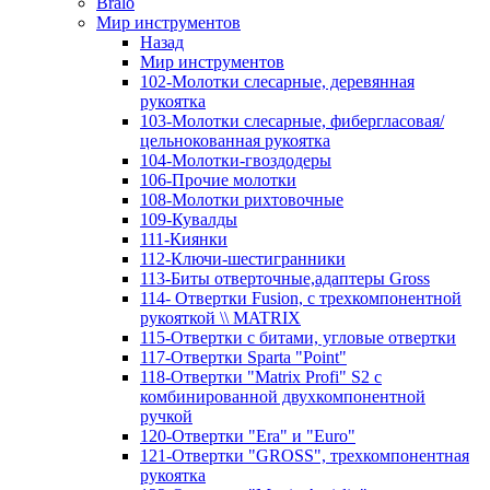
Bralo
Мир инструментов
Назад
Мир инструментов
102-Молотки слесарные, деревянная
рукоятка
103-Молотки слесарные, фибергласовая/
цельнокованная рукоятка
104-Молотки-гвоздодеры
106-Прочие молотки
108-Молотки рихтовочные
109-Кувалды
111-Киянки
112-Ключи-шестигранники
113-Биты отверточные,адаптеры Gross
114- Отвертки Fusion, c трехкомпонентной
рукояткой \\ MATRIX
115-Отвертки с битами, угловые отвертки
117-Отвертки Sparta "Point"
118-Отвертки "Matrix Profi" S2 с
комбинированной двухкомпонентной
ручкой
120-Отвертки "Era" и "Euro"
121-Отвертки "GROSS", трехкомпонентная
рукоятка