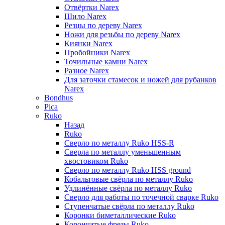
Отвёртки Narex
Шило Narex
Резцы по дереву Narex
Ножи для резьбы по дереву Narex
Киянки Narex
Пробойники Narex
Точильные камни Narex
Разное Narex
Для заточки стамесок и ножей для рубанков
Narex
Bondhus
Pica
Ruko
Назад
Ruko
Сверло по металлу Ruko HSS-R
Сверла по металлу уменьшенным
хвостовиком Ruko
Сверло по металлу Ruko HSS ground
Кобальтовые свёрла по металлу Ruko
Удлинённые свёрла по металлу Ruko
Сверло для работы по точечной сварке Ruko
Ступенчатые свёрла по металлу Ruko
Коронки биметаллические Ruko
Корончатые фрезы Ruko