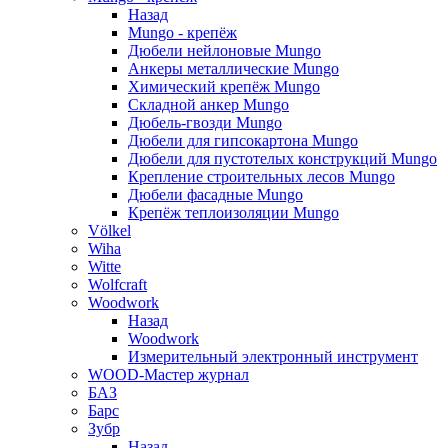
Назад
Mungo - крепёж
Дюбели нейлоновые Mungo
Анкеры металлические Mungo
Химический крепёж Mungo
Складной анкер Mungo
Дюбель-гвозди Mungo
Дюбели для гипсокартона Mungo
Дюбели для пустотелых конструкций Mungo
Крепление строительных лесов Mungo
Дюбели фасадные Mungo
Крепёж теплоизоляции Mungo
Völkel
Wiha
Witte
Wolfcraft
Woodwork
Назад
Woodwork
Измерительный электронный инструмент
WOOD-Мастер журнал
БАЗ
Барс
Зубр
Назад