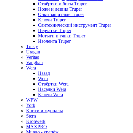
Отвёртки и биты Truper
Ножи и лезвия Truper
Очки защитные Truper
Ключи Truper
Сантехнический инструмент Truper
Перчатки Truper
Мотыги и тяпки Truper
Изолента Truper
Trusty
Uragan
Veritas
Vaughan
Wera
Назад
Wera
Отвёртки Wera
Насадки Wera
Ключи Wera
WPW
York
Книги и журналы
Stern
Kronwerk
MAXPRO
Mungo - крепёж