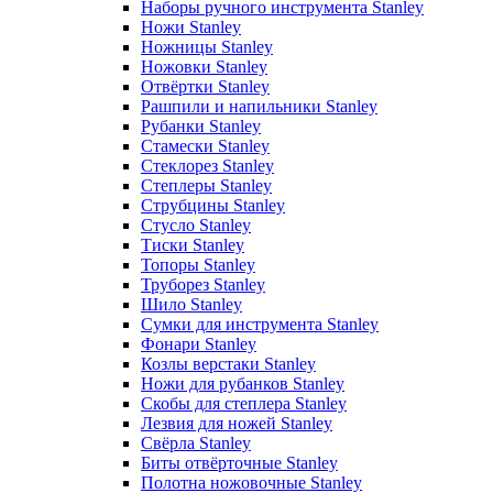
Наборы ручного инструмента Stanley
Ножи Stanley
Ножницы Stanley
Ножовки Stanley
Отвёртки Stanley
Рашпили и напильники Stanley
Рубанки Stanley
Стамески Stanley
Стеклорез Stanley
Степлеры Stanley
Струбцины Stanley
Стусло Stanley
Тиски Stanley
Топоры Stanley
Труборез Stanley
Шило Stanley
Сумки для инструмента Stanley
Фонари Stanley
Козлы верстаки Stanley
Ножи для рубанков Stanley
Скобы для степлера Stanley
Лезвия для ножей Stanley
Свёрла Stanley
Биты отвёрточные Stanley
Полотна ножовочные Stanley