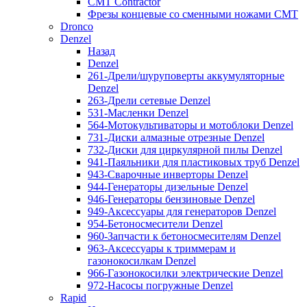
CMT Contractor
Фрезы концевые со сменными ножами CMT
Dronco
Denzel
Назад
Denzel
261-Дрели/шуруповерты аккумуляторные
Denzel
263-Дрели сетевые Denzel
531-Масленки Denzel
564-Мотокультиваторы и мотоблоки Denzel
731-Диски алмазные отрезные Denzel
732-Диски для циркулярной пилы Denzel
941-Паяльники для пластиковых труб Denzel
943-Сварочные инверторы Denzel
944-Генераторы дизельные Denzel
946-Генераторы бензиновые Denzel
949-Аксессуары для генераторов Denzel
954-Бетоносмесители Denzel
960-Запчасти к бетоносмесителям Denzel
963-Аксессуары к триммерам и
газонокосилкам Denzel
966-Газонокосилки электрические Denzel
972-Насосы погружные Denzel
Rapid