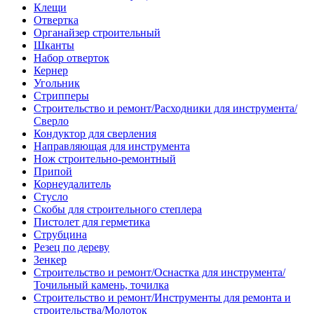
Клещи
Отвертка
Органайзер строительный
Шканты
Набор отверток
Кернер
Угольник
Стрипперы
Строительство и ремонт/Расходники для инструмента/
Сверло
Кондуктор для сверления
Направляющая для инструмента
Нож строительно-ремонтный
Припой
Корнеудалитель
Стусло
Скобы для строительного степлера
Пистолет для герметика
Струбцина
Резец по дереву
Зенкер
Строительство и ремонт/Оснастка для инструмента/
Точильный камень, точилка
Строительство и ремонт/Инструменты для ремонта и
строительства/Молоток