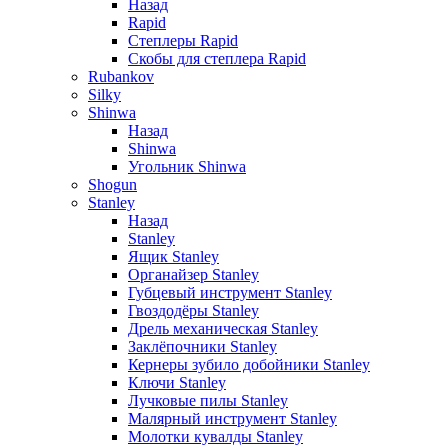
Назад
Rapid
Степлеры Rapid
Скобы для cтеплера Rapid
Rubankov
Silky
Shinwa
Назад
Shinwa
Угольник Shinwa
Shogun
Stanley
Назад
Stanley
Ящик Stanley
Органайзер Stanley
Губцевый инструмент Stanley
Гвоздодёры Stanley
Дрель механическая Stanley
Заклёпочники Stanley
Кернеры зубило добойники Stanley
Ключи Stanley
Лучковые пилы Stanley
Малярный инструмент Stanley
Молотки кувалды Stanley