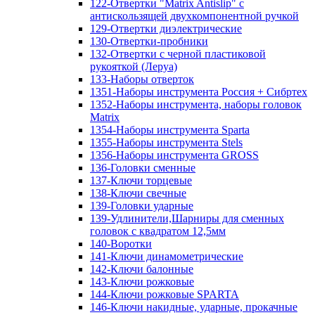
122-Отвертки "Matrix Antislip" с
антискользящей двухкомпонентной ручкой
129-Отвертки диэлектрические
130-Отвертки-пробники
132-Отвертки с черной пластиковой
рукояткой (Леруа)
133-Наборы отверток
1351-Наборы инструмента Россия + Сибртех
1352-Наборы инструмента, наборы головок
Matrix
1354-Наборы инструмента Sparta
1355-Наборы инструмента Stels
1356-Наборы инструмента GROSS
136-Головки сменные
137-Ключи торцевые
138-Ключи свечные
139-Головки ударные
139-Удлинители,Шарниры для сменных
головок с квадратом 12,5мм
140-Воротки
141-Ключи динамометрические
142-Ключи балонные
143-Ключи рожковые
144-Ключи рожковые SPARTA
146-Ключи накидные, ударные, прокачные