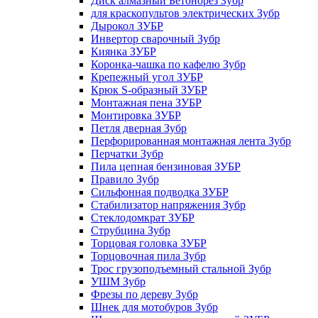
Диск алмазный Бетонорез Зубр
для краскопультов электрических Зубр
Дырокол ЗУБР
Инвертор сварочный Зубр
Киянка ЗУБР
Коронка-чашка по кафелю Зубр
Крепежный угол ЗУБР
Крюк S-образный ЗУБР
Монтажная пена ЗУБР
Монтировка ЗУБР
Петля дверная Зубр
Перфорированная монтажная лента Зубр
Перчатки Зубр
Пила цепная бензиновая ЗУБР
Правило Зубр
Сильфонная подводка ЗУБР
Стабилизатор напряжения Зубр
Стеклодомкрат ЗУБР
Струбцина Зубр
Торцовая головка ЗУБР
Торцовочная пила Зубр
Трос грузоподъемный стальной Зубр
УШМ Зубр
Фрезы по дереву Зубр
Шнек для мотобуров Зубр