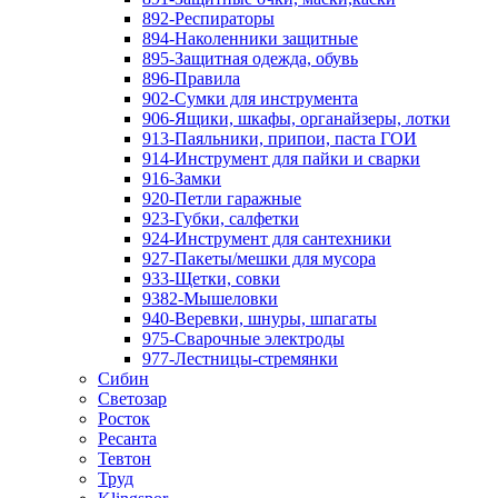
892-Респираторы
894-Наколенники защитные
895-Защитная одежда, обувь
896-Правила
902-Сумки для инструмента
906-Ящики, шкафы, органайзеры, лотки
913-Паяльники, припои, паста ГОИ
914-Инструмент для пайки и сварки
916-Замки
920-Петли гаражные
923-Губки, салфетки
924-Инструмент для сантехники
927-Пакеты/мешки для мусора
933-Щетки, совки
9382-Мышеловки
940-Веревки, шнуры, шпагаты
975-Сварочные электроды
977-Лестницы-стремянки
Сибин
Светозар
Росток
Ресанта
Тевтон
Труд