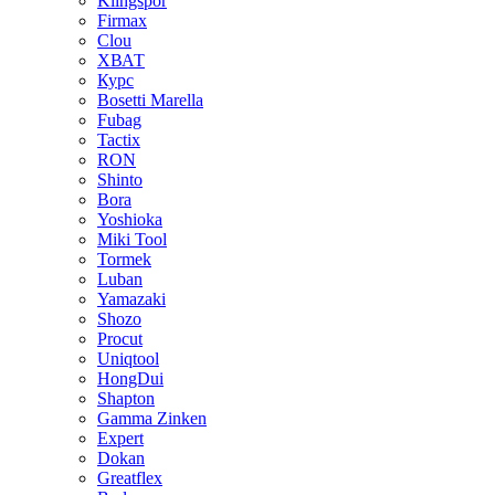
Klingspor
Firmax
Clou
XВАТ
Курс
Bosetti Marella
Fubag
Tactix
RON
Shinto
Bora
Yoshioka
Miki Tool
Tormek
Luban
Yamazaki
Shozo
Procut
Uniqtool
HongDui
Shapton
Gamma Zinken
Expert
Dokan
Greatflex