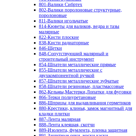
801-Валики Сибртех
802-Валики поролоновые структурные,
поролоновые
811-Валики игольчатые
814-Кюветы для валиков, ведра и тазы
малярные
822-Кисти плоские
838-Кисти радиаторные
846-Щетки
848-Сопутствующий малярный и
строительный инструмент
854-Шпатели металлические прямые
855-Шпатели металлические с
двухкомпонентной ручкой
857-Шпатели металлические зубчатые
858-Шпатели резиновые, пластмассовые
862-Кельмы,Мастерки,Лопатки для фуговки
866-Терки полиуретановые
886-Шприцы для выдавливания герметиков
880-Крестики, клинья, замок магнитный для
кладки плитки
887-Лента малярная
888-Лента клеящая, скотчи
889-Изолента, фумлента, пленка защитная
891-Защитные очки, маски,каски