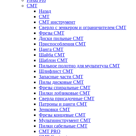
Freud Pro
CMT
Назад
CMT
CMT инструмент
Сверло с зенкером и ограничителем CMT
Фрезы CMT
Диски пильные CMT
Приспособления СМТ
Цанга CMT
Шайба CMT
Шаблон CMT
Пильное полотно для мультитула CMT
Шлифлист CMT
Запасные части CMT
Пилы дисковые CMT
Фрезы спиральные CMT
Пилки лобзиковые СМТ
Сверла присадочные СМТ
Патроны и цанги CMT
Зенковки СМТ
Фрезы концевые CMT
Мультиинструмент СМТ
Пилки сабельные СМТ
CMT PRO