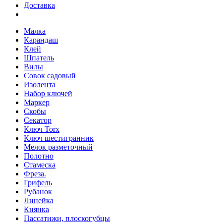
Доставка
Малка
Карандаш
Клей
Шпатель
Вилы
Совок садовый
Изолента
Набор ключей
Маркер
Скобы
Секатор
Ключ Torx
Ключ шестигранник
Мелок разметочный
Полотно
Стамеска
Фреза.
Грифель
Рубанок
Линейка
Киянка
Пассатижи, плоскогубцы