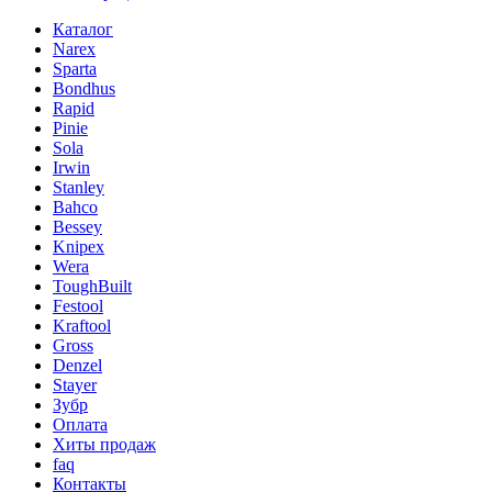
Каталог
Narex
Sparta
Bondhus
Rapid
Pinie
Sola
Irwin
Stanley
Bahco
Bessey
Knipex
Wera
ToughBuilt
Festool
Kraftool
Gross
Denzel
Stayer
Зубр
Оплата
Хиты продаж
faq
Контакты