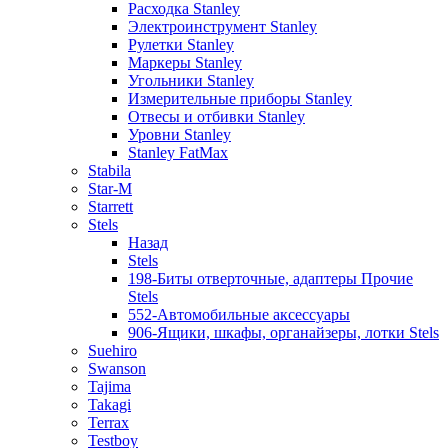
Расходка Stanley
Электроинструмент Stanley
Рулетки Stanley
Маркеры Stanley
Угольники Stanley
Измерительные приборы Stanley
Отвесы и отбивки Stanley
Уровни Stanley
Stanley FatMax
Stabila
Star-M
Starrett
Stels
Назад
Stels
198-Биты отверточные, адаптеры Прочие
Stels
552-Автомобильные аксессуары
906-Ящики, шкафы, органайзеры, лотки Stels
Suehiro
Swanson
Tajima
Takagi
Terrax
Testboy