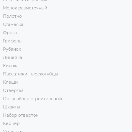
Мелок разметочный
Полотно
Стамеска
Фреза.
Грифель
Рубанок
Линейка
Киянка
Пассатижи, плоскогубцы
Клещи
Отвертка
Органайзер строительный
Шканты
Набор отверток
Кернер
Угольник