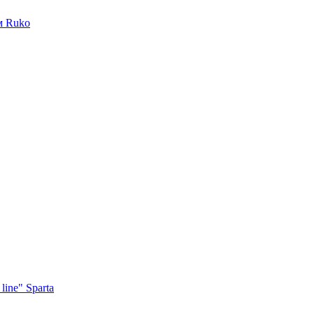
м Ruko
ine" Sparta