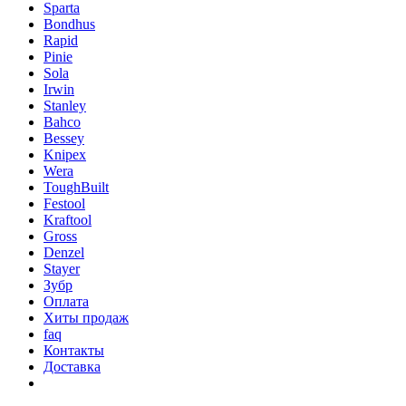
Sparta
Bondhus
Rapid
Pinie
Sola
Irwin
Stanley
Bahco
Bessey
Knipex
Wera
ToughBuilt
Festool
Kraftool
Gross
Denzel
Stayer
Зубр
Оплата
Хиты продаж
faq
Контакты
Доставка