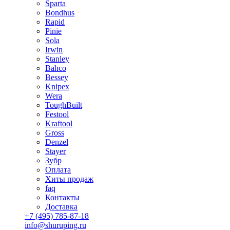
Sparta
Bondhus
Rapid
Pinie
Sola
Irwin
Stanley
Bahco
Bessey
Knipex
Wera
ToughBuilt
Festool
Kraftool
Gross
Denzel
Stayer
Зубр
Оплата
Хиты продаж
faq
Контакты
Доставка
+7 (495) 785-87-18
info@shuruping.ru