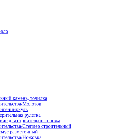
ерло
льный камень, точилка
оительства/Молоток
ангенциркуль
ерительная рулетка
вие для строительного ножа
оительства/Степлер строительный
смус разметочный
оительства/Ножовка