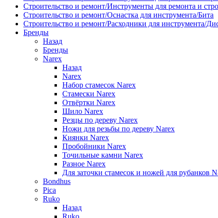
Строительство и ремонт/Инструменты для ремонта и стр
Строительство и ремонт/Оснастка для инструмента/Бита
Строительство и ремонт/Расходники для инструмента/Д
Бренды
Назад
Бренды
Narex
Назад
Narex
Набор стамесок Narex
Стамески Narex
Отвёртки Narex
Шило Narex
Резцы по дереву Narex
Ножи для резьбы по дереву Narex
Киянки Narex
Пробойники Narex
Точильные камни Narex
Разное Narex
Для заточки стамесок и ножей для рубанков N
Bondhus
Pica
Ruko
Назад
Ruko