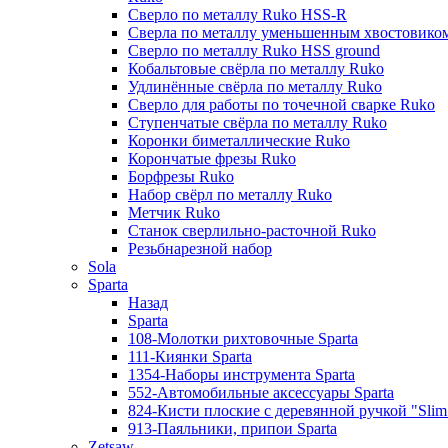
Сверло по металлу Ruko HSS-R
Сверла по металлу уменьшенным хвостовико
Сверло по металлу Ruko HSS ground
Кобальтовые свёрла по металлу Ruko
Удлинённые свёрла по металлу Ruko
Сверло для работы по точечной сварке Ruko
Ступенчатые свёрла по металлу Ruko
Коронки биметаллические Ruko
Корончатые фрезы Ruko
Борфрезы Ruko
Набор свёрл по металлу Ruko
Метчик Ruko
Станок сверлильно-расточной Ruko
Резьбнарезной набор
Sola
Sparta
Назад
Sparta
108-Молотки рихтовочные Sparta
111-Киянки Sparta
1354-Наборы инструмента Sparta
552-Автомобильные аксессуары Sparta
824-Кисти плоские с деревянной ручкой "Slim l
913-Паяльники, припои Sparta
Zetsaw