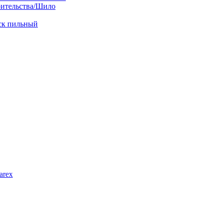
оительства/Шило
иск пильный
arex