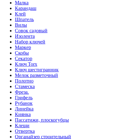
Малка
Карандаш
Клей
Шпатель
Вилы
Совок садовый
Изолента
Набор ключей
Маркер
Скобы
Секатор
Ключ Torx
Ключ шестигранник
Мелок разметочный
Полотно
Стамеска
Фреза.
Грифель
Рубанок
Линейка
Киянка
Пассатижи, плоскогубцы
Клещи
Отвертка
Органайзер строительный