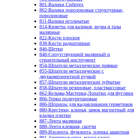
801-Валики Сибртех
802-Валики поролоновые структурные,
поролоновые
811-Валики игольчатые
814-Кюветы для валиков, ведра и тазы
малярные
822-Кисти плоские
838-Кисти радиаторные
846-Щетки
848-Сопутствующий малярный и
строительный инструмент
854-Шпатели металлические прямые
855-Шпатели металлические с
двухкомпонентной ручкой
857-Шпатели металлические зубчатые
858-Шпатели резиновые, пластмассовые
862-Кельмы,Мастерки,Лопатки для фуговки
866-Терки полиуретановые
886-Шприцы для выдавливания герметиков
880-Крестики, клинья, замок магнитный для
кладки плитки
887-Лента малярная
888-Лента клеящая, скотчи
889-Изолента, фумлента, пленка защитная
891-Защитные очки, маски,каски