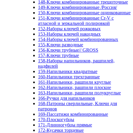
148-Ключи комбинированные трещоточные
149-Ключи комбинированные /Россия/
150-Ключи комбинированные оцинкованные
151-Ключи комбинированные Cr-V с
атласной и зеркальной полировкой
152-Наборы ключей рожковых
153-Наборы ключей накидных
154-Наборы ключей комбинированных
155-Ключи разводные
156-Ключи трубные// GROSS
157-Ключи трубные
158-Наборы напильников, рашпилей,
надфилей
159-Напильники квадратные
160-Напильники трехгранные
161-Напильники, рашпили круглые
162-Напильники, рашпили плоские
163-Напильники, рашпили полукруглые
166-Ручки для напильников
168-Патроны сверлильные, Ключи для
патронов
169-Пассатижи комбинированные
170-Плоскогубцы
171-Длинногубцы прямые
172-Кусачки торцевые