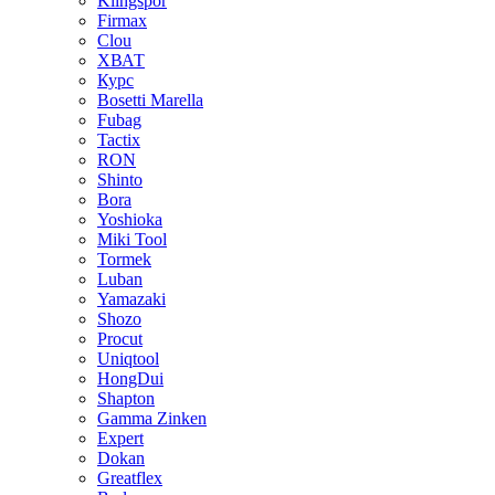
Klingspor
Firmax
Clou
XВАТ
Курс
Bosetti Marella
Fubag
Tactix
RON
Shinto
Bora
Yoshioka
Miki Tool
Tormek
Luban
Yamazaki
Shozo
Procut
Uniqtool
HongDui
Shapton
Gamma Zinken
Expert
Dokan
Greatflex