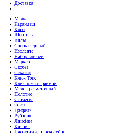
Доставка
Малка
Карандаш
Клей
Шпатель
Вилы
Совок садовый
Изолента
Набор ключей
Маркер
Скобы
Секатор
Ключ Torx
Ключ шестигранник
Мелок разметочный
Полотно
Стамеска
Фреза.
Грифель
Рубанок
Линейка
Киянка
Пассатижи, плоскогубцы