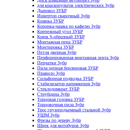
Диск алмазный Бетонорез Зубр
для краскопультов электрических Зубр
Дырокол ЗУБР
Инвертор сварочный Зубр
Киянка ЗУБР
Коронка-чашка по кафелю Зубр
Крепежный угол ЗУБР
Крюк S-образный ЗУБР
Монтажная пена ЗУБР
Монтировка ЗУБР
Петля дверная Зубр
Перфорированная монтажная лента Зубр
Перчатки Зубр
Пила цепная бензиновая ЗУБР
Правило Зубр
Сильфонная подводка ЗУБР
Стабилизатор напряжения Зубр
Стеклодомкрат ЗУБР
Струбцина Зубр
Торцовая головка ЗУБР
Торцовочная пила Зубр
Трос грузоподъемный стальной Зубр
УШМ Зубр
Фрезы по дереву Зубр
Шнек для мотобуров Зубр