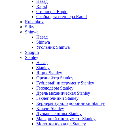
Назад
Rapid
Степлеры Rapid
Скобы для cтеплера Rapid
Rubankov
Silky
Shinwa
Назад
Shinwa
Угольник Shinwa
Shogun
Stanley
Назад
Stanley
Ящик Stanley
Органайзер Stanley
Губцевый инструмент Stanley
Гвоздодёры Stanley
Дрель механическая Stanley
Заклёпочники Stanley
Кернеры зубило добойники Stanley
Ключи Stanley
Лучковые пилы Stanley
Малярный инструмент Stanley
Молотки кувалды Stanley