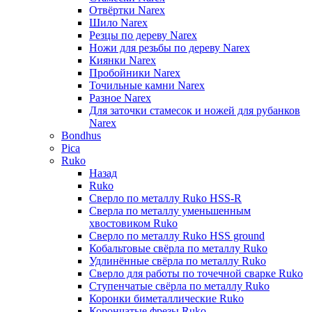
Отвёртки Narex
Шило Narex
Резцы по дереву Narex
Ножи для резьбы по дереву Narex
Киянки Narex
Пробойники Narex
Точильные камни Narex
Разное Narex
Для заточки стамесок и ножей для рубанков
Narex
Bondhus
Pica
Ruko
Назад
Ruko
Сверло по металлу Ruko HSS-R
Сверла по металлу уменьшенным
хвостовиком Ruko
Сверло по металлу Ruko HSS ground
Кобальтовые свёрла по металлу Ruko
Удлинённые свёрла по металлу Ruko
Сверло для работы по точечной сварке Ruko
Ступенчатые свёрла по металлу Ruko
Коронки биметаллические Ruko
Корончатые фрезы Ruko