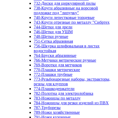
732-Диски для циркулярной пилы
738-Круги абразивные на ворсовой
подложке под "липучку"
740-Круги лепестковые торцевые
743-Круги отрезные по металлу "Сибртех
744-Щетки для дрели
746-Щетки для УШМ
748-Щетки ручные
751-Сетка абразивная
756-Шкурка шлифовальная в листах
водостойкая
764-Бруски абразивные
766-Метчики метрические ручные
769-Воротки для метчиков
770-Плашки метрические
772-Плашки трубные
773-Резьбонарезные наборы, экстракторы,
резцы для клуппов
774-Плашкодержатели
782-Полотна для электролобзика
783-Ножницы по металлу
784-Ножницы для резки изделий из ПВХ
787-Труборезы
789-Ножи хозяйственные
791-Ножи кухонные