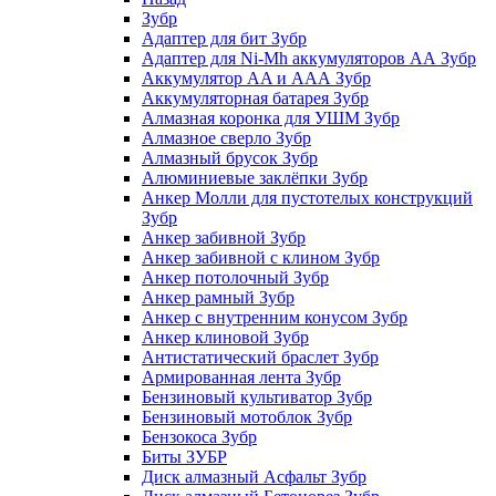
Зубр
Адаптер для бит Зубр
Адаптер для Ni-Mh аккумуляторов АА Зубр
Аккумулятор AA и ААА Зубр
Аккумуляторная батарея Зубр
Алмазная коронка для УШМ Зубр
Алмазное сверло Зубр
Алмазный брусок Зубр
Алюминиевые заклёпки Зубр
Анкер Молли для пустотелых конструкций
Зубр
Анкер забивной Зубр
Анкер забивной с клином Зубр
Анкер потолочный Зубр
Анкер рамный Зубр
Анкер с внутренним конусом Зубр
Анкер клиновой Зубр
Антистатический браслет Зубр
Армированная лента Зубр
Бензиновый культиватор Зубр
Бензиновый мотоблок Зубр
Бензокоса Зубр
Биты ЗУБР
Диск алмазный Асфальт Зубр