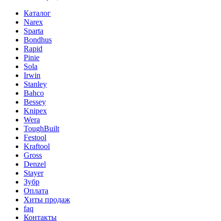
Каталог
Narex
Sparta
Bondhus
Rapid
Pinie
Sola
Irwin
Stanley
Bahco
Bessey
Knipex
Wera
ToughBuilt
Festool
Kraftool
Gross
Denzel
Stayer
Зубр
Оплата
Хиты продаж
faq
Контакты