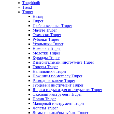
Toughbuilt
Trend
Truper
Назад
Truper
Грабли веерные Truper
Мачете Truper
Стамески Truper
Рубанки Truper
Угольники Truper
Ножовки Truper
Молотки Truper
Кувалды Truper
Измерительный инструмент Truper
Топоры Truper
Напильники Truper
Ножницы по металлу Truper
Разводные ключи Truper
Губцевый инструмент Truper
Ящики и сумки для инструмента Truper
Садовый инструмент Truper
Полив Truper
Малярный инструмент Truper
Лопаты Truper
Ломы гвоздодёры зубила Truper