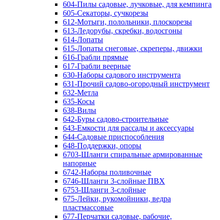
604-Пилы садовые, лучковые, для кемпинга
605-Секаторы, сучкорезы
612-Мотыги, полольники, плоскорезы
613-Ледорубы, скребки, водосгоны
614-Лопаты
615-Лопаты снеговые, скреперы, движки
616-Грабли прямые
617-Грабли веерные
630-Наборы садового инструмента
631-Прочий садово-огородный инструмент
632-Метла
635-Косы
638-Вилы
642-Буры садово-строительные
643-Емкости для рассады и аксессуары
644-Садовые приспособления
648-Поддержки, опоры
6703-Шланги спиральные армированные
напорные
6742-Наборы поливочные
6746-Шланги 3-слойные ПВХ
6753-Шланги 3-слойные
675-Лейки, рукомойники, ведра
пластмассовые
677-Перчатки садовые, рабочие,