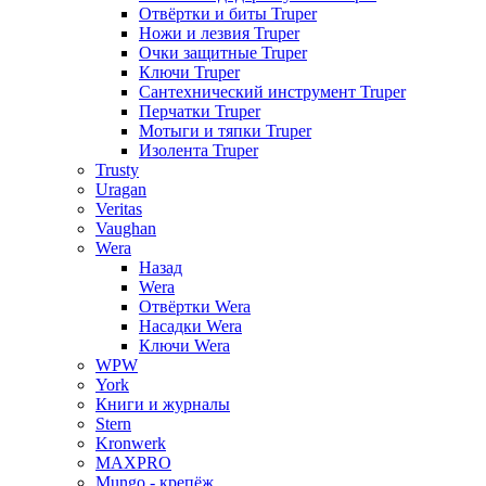
Отвёртки и биты Truper
Ножи и лезвия Truper
Очки защитные Truper
Ключи Truper
Сантехнический инструмент Truper
Перчатки Truper
Мотыги и тяпки Truper
Изолента Truper
Trusty
Uragan
Veritas
Vaughan
Wera
Назад
Wera
Отвёртки Wera
Насадки Wera
Ключи Wera
WPW
York
Книги и журналы
Stern
Kronwerk
MAXPRO
Mungo - крепёж