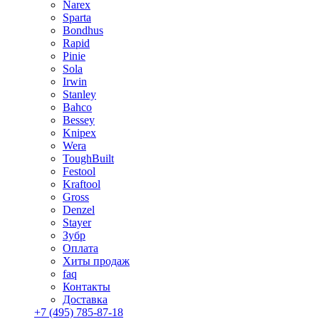
Narex
Sparta
Bondhus
Rapid
Pinie
Sola
Irwin
Stanley
Bahco
Bessey
Knipex
Wera
ToughBuilt
Festool
Kraftool
Gross
Denzel
Stayer
Зубр
Оплата
Хиты продаж
faq
Контакты
Доставка
+7 (495) 785-87-18