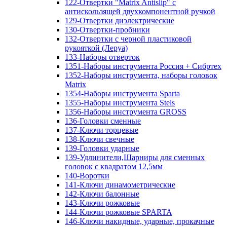
122-Отвертки "Matrix Antislip" с
антискользящей двухкомпонентной ручкой
129-Отвертки диэлектрические
130-Отвертки-пробники
132-Отвертки с черной пластиковой
рукояткой (Леруа)
133-Наборы отверток
1351-Наборы инструмента Россия + Сибртех
1352-Наборы инструмента, наборы головок
Matrix
1354-Наборы инструмента Sparta
1355-Наборы инструмента Stels
1356-Наборы инструмента GROSS
136-Головки сменные
137-Ключи торцевые
138-Ключи свечные
139-Головки ударные
139-Удлинители,Шарниры для сменных
головок с квадратом 12,5мм
140-Воротки
141-Ключи динамометрические
142-Ключи балонные
143-Ключи рожковые
144-Ключи рожковые SPARTA
146-Ключи накидные, ударные, прокачные