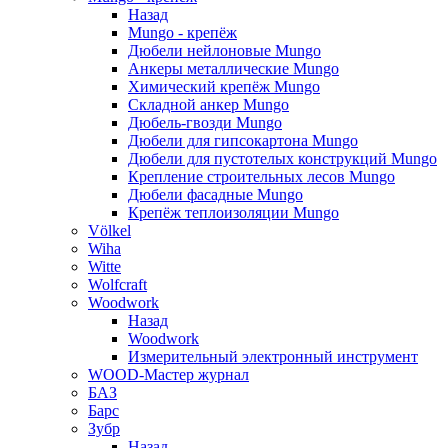
Назад
Mungo - крепёж
Дюбели нейлоновые Mungo
Анкеры металлические Mungo
Химический крепёж Mungo
Складной анкер Mungo
Дюбель-гвозди Mungo
Дюбели для гипсокартона Mungo
Дюбели для пустотелых конструкций Mungo
Крепление строительных лесов Mungo
Дюбели фасадные Mungo
Крепёж теплоизоляции Mungo
Völkel
Wiha
Witte
Wolfcraft
Woodwork
Назад
Woodwork
Измерительный электронный инструмент
WOOD-Мастер журнал
БАЗ
Барс
Зубр
Назад