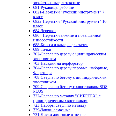
хозяйственные, латексные
681-Рукавицы рабочие
6821-Перчатки "Русский инструмент" 7
класс
6822-Перчатки "Русский инструмент" 10
класс
684-Черенки
686 - Перчатки зимние и повышенной
износостойкости
688-Колеса и камеры для тачек
689-Тачки
702-Сверла по дереву с цилиндрическим
хвостовиком
703-Насадки на перфоратор
704-Сверла по дереву перовые, наборные,
Форстнера
708-Сверла по бетону с цилиндрическим
хвостовиком
709-Сверла по бетону с хвостовиком SDS
PLUS
722-Сверла по металлу "СИБРТЕХ" с
цилиндрическим хвостовиком
723-Наборы сверл по металлу
729-Чашки алмазные
731-Диски алмазные отрезные