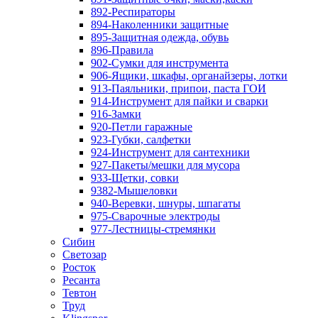
892-Респираторы
894-Наколенники защитные
895-Защитная одежда, обувь
896-Правила
902-Сумки для инструмента
906-Ящики, шкафы, органайзеры, лотки
913-Паяльники, припои, паста ГОИ
914-Инструмент для пайки и сварки
916-Замки
920-Петли гаражные
923-Губки, салфетки
924-Инструмент для сантехники
927-Пакеты/мешки для мусора
933-Щетки, совки
9382-Мышеловки
940-Веревки, шнуры, шпагаты
975-Сварочные электроды
977-Лестницы-стремянки
Сибин
Светозар
Росток
Ресанта
Тевтон
Труд