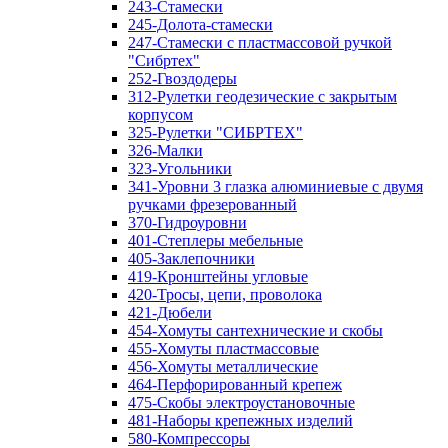
243-Стамески
245-Долота-стамески
247-Стамески с пластмассовой ручкой
"Сибртех"
252-Гвоздодеры
312-Рулетки геодезические с закрытым
корпусом
325-Рулетки "СИБРТЕХ"
326-Малки
323-Угольники
341-Уровни 3 глазка алюминиевые с двумя
ручками фрезерованный
370-Гидроуровни
401-Степлеры мебельные
405-Заклепочники
419-Кронштейны угловые
420-Тросы, цепи, проволока
421-Дюбели
454-Хомуты сантехнические и скобы
455-Хомуты пластмассовые
456-Хомуты металлические
464-Перфорированный крепеж
475-Скобы электроустановочные
481-Наборы крепежных изделий
580-Компрессоры