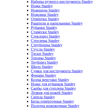
Наборы ручного инструмента Stanley
Ножи Stanley
Ножницы Stanley
Ножовки Stanley
Отвёртки Stanley
Рашпили и напильники Stanley
Рубанки Stanley
Стамески Stanley
Стеклорез Stanley
Степлеры Stanley
Струбцины Stanley
Стусло Stanley
Тиски Stanley
Топоры Stanley
Труборез Stanley
Шило Stanley
Сумки для инструмента Stanley
Фонари Stanley
Козлы верстаки Stanley
Ножи для рубанков Stanley
Скобы для степлера Stanley
Лезвия для ножей Stanley
Свёрла Stanley
Биты отвёрточные Stanley
Полотна ножовочные Stanley