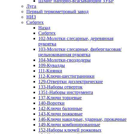
Шланг напорно-всасывающий ЗУБР
Луга
Первый термометровый завод
НИЗ
Сибртех
Назад
Сибртех
102-Молотки слесарные, деревянная
рукоятка
103-Молотки слесарные, фибергласовая/
цельнокованная рукоятка
104-Молотки-гвоздодеры
109-Кувалды
111-Киянки
112-Ключи-шестигранники
129-Отвертки диэлектрические
133-Наборы отверток
1351-Наборы инструмента
137-Ключи торцевые
140-Воротки
142-Ключи балонные
143-Ключи рожковые
146-Ключи накидные, ударные, прокачные
149-Ключи комбинированные
152-Наборы ключей рожковых