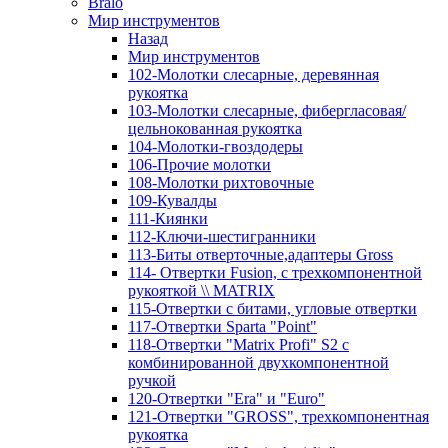
Bralo
Мир инструментов
Назад
Мир инструментов
102-Молотки слесарные, деревянная
рукоятка
103-Молотки слесарные, фибергласовая/
цельнокованная рукоятка
104-Молотки-гвоздодеры
106-Прочие молотки
108-Молотки рихтовочные
109-Кувалды
111-Киянки
112-Ключи-шестигранники
113-Биты отверточные,адаптеры Gross
114- Отвертки Fusion, c трехкомпонентной
рукояткой \\ MATRIX
115-Отвертки с битами, угловые отвертки
117-Отвертки Sparta "Point"
118-Отвертки "Matrix Profi" S2 с
комбинированной двухкомпонентной
ручкой
120-Отвертки "Era" и "Euro"
121-Отвертки "GROSS", трехкомпонентная
рукоятка