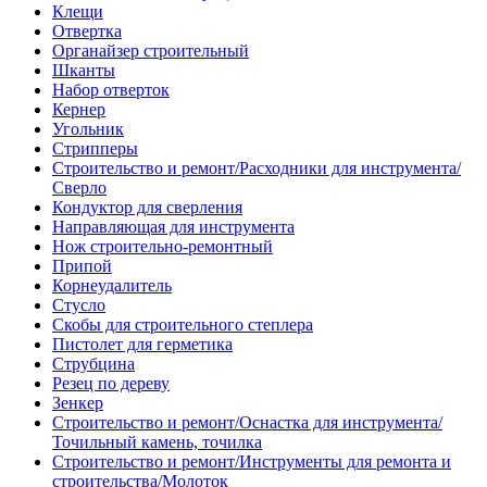
Клещи
Отвертка
Органайзер строительный
Шканты
Набор отверток
Кернер
Угольник
Стрипперы
Строительство и ремонт/Расходники для инструмента/
Сверло
Кондуктор для сверления
Направляющая для инструмента
Нож строительно-ремонтный
Припой
Корнеудалитель
Стусло
Скобы для строительного степлера
Пистолет для герметика
Струбцина
Резец по дереву
Зенкер
Строительство и ремонт/Оснастка для инструмента/
Точильный камень, точилка
Строительство и ремонт/Инструменты для ремонта и
строительства/Молоток