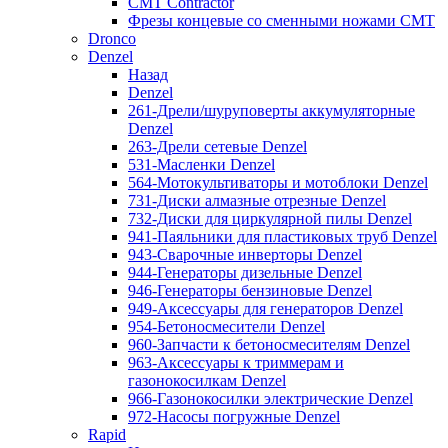
CMT Contractor
Фрезы концевые со сменными ножами CMT
Dronco
Denzel
Назад
Denzel
261-Дрели/шуруповерты аккумуляторные
Denzel
263-Дрели сетевые Denzel
531-Масленки Denzel
564-Мотокультиваторы и мотоблоки Denzel
731-Диски алмазные отрезные Denzel
732-Диски для циркулярной пилы Denzel
941-Паяльники для пластиковых труб Denzel
943-Сварочные инверторы Denzel
944-Генераторы дизельные Denzel
946-Генераторы бензиновые Denzel
949-Аксессуары для генераторов Denzel
954-Бетоносмесители Denzel
960-Запчасти к бетоносмесителям Denzel
963-Аксессуары к триммерам и
газонокосилкам Denzel
966-Газонокосилки электрические Denzel
972-Насосы погружные Denzel
Rapid