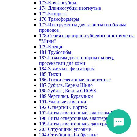
173-Круглогубцы
174-Длинногубцы изогнутые
175-Бокорезы
176-Трансформеры
177-Инструменты для зачистки и обжима
проводов
178-Серия шарнирно-губцевого инструмента
"Мини"
179-Клещи
181-Трубогибы
183-Разжимы для стопорных колец,
просекатели для кожи
184-Зажимы с фиксатором
185-Тиски
186-Тиски слесарные поворотные
187-Зубила, Керны Шило
188-Зубила, Керны GROSS
189-Чертилки, Буравчики
191-Ударные отвертки
192-Отвертки Сибртех
197-Биты отверточные, адаптеры Matrix
198-Биты отверточные, адаптеры Прочие
199-Биты отверточные,адаптеры Сибртех
203-Струбцины угловые
204-Струбцины F-образные