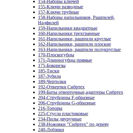
154-Наборы ключей
155-Ключи разводные
157-Ключи трубные
158-Наборы напильников, Рашпилей,
Надфилей
159-Напильники квадратные
160-Напильники трехгранные
161-Напильники, рашпили круглые
162-Напильники, рашпили плоские
163-Напильники, рашпили полукруглые
170-Плоскогубцы
171-Длинногубцы прямые
175-Бокорезы
185-Тиски
187-Зубила
189-Чертилки
192-Отвертки Сибртех
199-Биты отверточные,адаптеры Сибртех
204-Струбцины F-образные
206-Струбцины G-образные
216-Топоры
225-Стусла пластиковые
234-Пилы двуручные
238-Ножовки "Сибртех" по дереву
240-Лобзики