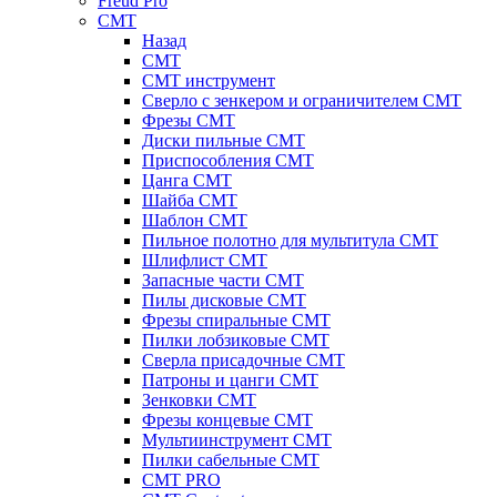
Freud Pro
CMT
Назад
CMT
CMT инструмент
Сверло с зенкером и ограничителем CMT
Фрезы CMT
Диски пильные CMT
Приспособления СМТ
Цанга CMT
Шайба CMT
Шаблон CMT
Пильное полотно для мультитула CMT
Шлифлист CMT
Запасные части CMT
Пилы дисковые CMT
Фрезы спиральные CMT
Пилки лобзиковые СМТ
Сверла присадочные СМТ
Патроны и цанги CMT
Зенковки СМТ
Фрезы концевые CMT
Мультиинструмент СМТ
Пилки сабельные СМТ
CMT PRO