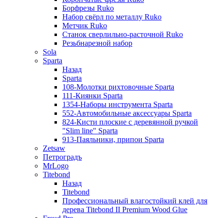
Борфрезы Ruko
Набор свёрл по металлу Ruko
Метчик Ruko
Станок сверлильно-расточной Ruko
Резьбнарезной набор
Sola
Sparta
Назад
Sparta
108-Молотки рихтовочные Sparta
111-Киянки Sparta
1354-Наборы инструмента Sparta
552-Автомобильные аксессуары Sparta
824-Кисти плоские с деревянной ручкой
"Slim line" Sparta
913-Паяльники, припои Sparta
Zetsaw
Петроградъ
MrLogo
Titebond
Назад
Titebond
Профессиональный влагостойкий клей для
дерева Titebond II Premium Wood Glue