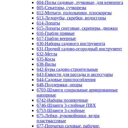
604-Пилы садовые, лучковые, для кемпинга
605-Секаторы, сучкорезы
612-Мотыги, полольники, плоскорезы
613-Ледорубы, скребки, водосгоны
614-Лопаты
615-Лопаты снеговые, скреперы, движки
616-Грабли прямые
617-Грабли веерные
630-Наборы садового инструмента
631-Прочий садово-огородный инструмент
632-Метла
635-Косы
638-Вилы
642-Буры садово-строительные
643-Емкости для рассады и аксессуары
644-Садовые приспособления
648-Поддержки, опоры
6703-Шланги спиральные армированные
напорные
6742-Наборы поливочные
6746-Шланги 3-слойные ПВХ
6753-Шланги 3-слойные
675-Лейки, рукомойники, ведра
пластмассовые
677-Перчатки садовые, рабочие,