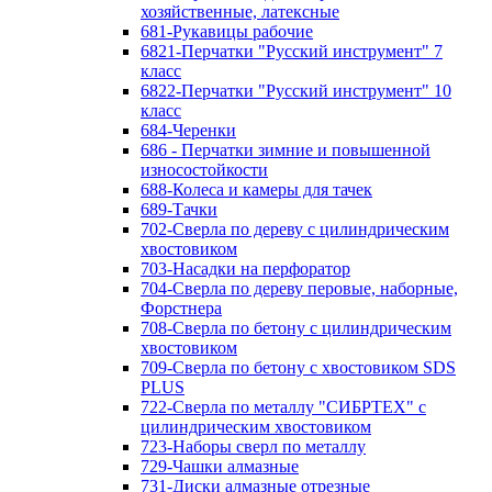
хозяйственные, латексные
681-Рукавицы рабочие
6821-Перчатки "Русский инструмент" 7
класс
6822-Перчатки "Русский инструмент" 10
класс
684-Черенки
686 - Перчатки зимние и повышенной
износостойкости
688-Колеса и камеры для тачек
689-Тачки
702-Сверла по дереву с цилиндрическим
хвостовиком
703-Насадки на перфоратор
704-Сверла по дереву перовые, наборные,
Форстнера
708-Сверла по бетону с цилиндрическим
хвостовиком
709-Сверла по бетону с хвостовиком SDS
PLUS
722-Сверла по металлу "СИБРТЕХ" с
цилиндрическим хвостовиком
723-Наборы сверл по металлу
729-Чашки алмазные
731-Диски алмазные отрезные