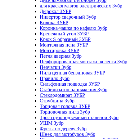
Диск алмазный Бетонорез Зубр
для краскопультов электрических Зубр
Дырокол ЗУБР
Инвертор сварочный Зубр
Киянка ЗУБР
Коронка-чашка по кафелю Зубр
Крепежный угол ЗУБР
Крюк S-образный ЗУБР
Монтажная пена ЗУБР
Монтировка ЗУБР
Петля дверная Зубр
Перфорированная монтажная лента Зубр
Перчатки Зубр
Пила цепная бензиновая ЗУБР
Правило Зубр
Сильфонная подводка ЗУБР
Стабилизатор напряжения Зубр
Стеклодомкрат ЗУБР
Струбцина Зубр
Торцовая головка ЗУБР
Торцовочная пила Зубр
Трос грузоподъемный стальной Зубр
УШМ Зубр
Фрезы по дереву Зубр
Шнек для мотобуров Зубр