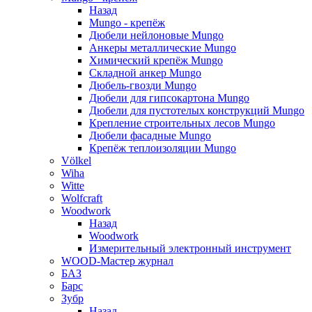
Назад
Mungo - крепёж
Дюбели нейлоновые Mungo
Анкеры металлические Mungo
Химический крепёж Mungo
Складной анкер Mungo
Дюбель-гвозди Mungo
Дюбели для гипсокартона Mungo
Дюбели для пустотелых конструкций Mungo
Крепление строительных лесов Mungo
Дюбели фасадные Mungo
Крепёж теплоизоляции Mungo
Völkel
Wiha
Witte
Wolfcraft
Woodwork
Назад
Woodwork
Измерительный электронный инструмент
WOOD-Мастер журнал
БАЗ
Барс
Зубр
Назад