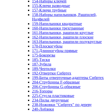
154-Наборы ключей
155-Ключи разводные
157-Ключи трубные
158-Наборы напильников, Рашпилей,
Надфилей
159-Напильники квадратные
160-Напильники трехгранные
161-Напильники, рашпили круглые
162-Напильники, рашпили плоские
163-Напильники, рашпили полукруглые
170-Плоскогубцы
171-Длинногубцы прямые
175-Бокорезы
185-Тиски
187-Зубила
189-Чертилки
192-Отвертки Сибртех
199-Биты отверточные,адаптеры Сибртех
204-Струбцины F-образные
206-Струбцины G-образные
216-Топоры
225-Стусла пластиковые
234-Пилы двуручные
238-Ножовки "Сибртех" по дереву
240-Лобзики