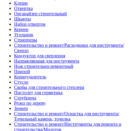
Клещи
Отвертка
Органайзер строительный
Шканты
Набор отверток
Кернер
Угольник
Стрипперы
Строительство и ремонт/Расходники для инструмента/
Сверло
Кондуктор для сверления
Направляющая для инструмента
Нож строительно-ремонтный
Припой
Корнеудалитель
Стусло
Скобы для строительного степлера
Пистолет для герметика
Струбцина
Резец по дереву
Зенкер
Строительство и ремонт/Оснастка для инструмента/
Точильный камень, точилка
Строительство и ремонт/Инструменты для ремонта и
строительства/Молоток