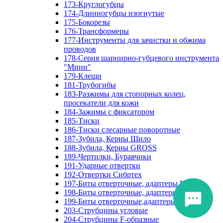
173-Круглогубцы
174-Длинногубцы изогнутые
175-Бокорезы
176-Трансформеры
177-Инструменты для зачистки и обжима
проводов
178-Серия шарнирно-губцевого инструмента
"Мини"
179-Клещи
181-Трубогибы
183-Разжимы для стопорных колец,
просекатели для кожи
184-Зажимы с фиксатором
185-Тиски
186-Тиски слесарные поворотные
187-Зубила, Керны Шило
188-Зубила, Керны GROSS
189-Чертилки, Буравчики
191-Ударные отвертки
192-Отвертки Сибртех
197-Биты отверточные, адаптеры Matrix
198-Биты отверточные, адаптеры Прочие
199-Биты отверточные,адаптеры Сибртех
203-Струбцины угловые
204-Струбцины F-образные