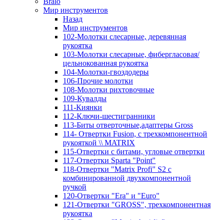
Bralo
Мир инструментов
Назад
Мир инструментов
102-Молотки слесарные, деревянная
рукоятка
103-Молотки слесарные, фибергласовая/
цельнокованная рукоятка
104-Молотки-гвоздодеры
106-Прочие молотки
108-Молотки рихтовочные
109-Кувалды
111-Киянки
112-Ключи-шестигранники
113-Биты отверточные,адаптеры Gross
114- Отвертки Fusion, c трехкомпонентной
рукояткой \\ MATRIX
115-Отвертки с битами, угловые отвертки
117-Отвертки Sparta "Point"
118-Отвертки "Matrix Profi" S2 с
комбинированной двухкомпонентной
ручкой
120-Отвертки "Era" и "Euro"
121-Отвертки "GROSS", трехкомпонентная
рукоятка