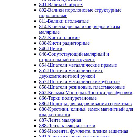
801-Валики Сибртех
802-Валики поролоновые структурные,
поролоновые
811-Валики игольчатые
814-Кюветы для валиков, ведра и тазы
малярные
822-Кисти плоские
838-Кисти радиаторные
846-Щетки
848-Сопутствующий малярный и
строительный инструмент
854-Шпатели металлические прямые
855-Шпатели металлические с
двухкомпонентной ручкой
857-Шпатели металлические зубчатые
858-Шпатели резиновые, пластмассовые
862-Кельмы,Мастерки,Лопатки для фуговки
866-Терки полиуретановые
886-Шприцы для выдавливания герметиков
880-Крестики, клинья, замок магнитный для
кладки плитки
887-Лента малярная
888-Лента клеящая, скотчи
889-Изолента, фумлента, пленка защитная
891-Защитные очки, маски,каски