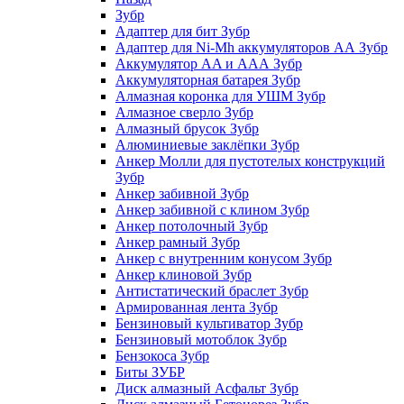
Зубр
Адаптер для бит Зубр
Адаптер для Ni-Mh аккумуляторов АА Зубр
Аккумулятор AA и ААА Зубр
Аккумуляторная батарея Зубр
Алмазная коронка для УШМ Зубр
Алмазное сверло Зубр
Алмазный брусок Зубр
Алюминиевые заклёпки Зубр
Анкер Молли для пустотелых конструкций
Зубр
Анкер забивной Зубр
Анкер забивной с клином Зубр
Анкер потолочный Зубр
Анкер рамный Зубр
Анкер с внутренним конусом Зубр
Анкер клиновой Зубр
Антистатический браслет Зубр
Армированная лента Зубр
Бензиновый культиватор Зубр
Бензиновый мотоблок Зубр
Бензокоса Зубр
Биты ЗУБР
Диск алмазный Асфальт Зубр