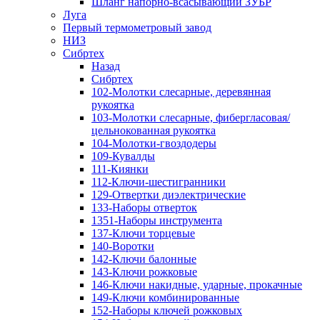
Шланг напорно-всасывающий ЗУБР
Луга
Первый термометровый завод
НИЗ
Сибртех
Назад
Сибртех
102-Молотки слесарные, деревянная
рукоятка
103-Молотки слесарные, фибергласовая/
цельнокованная рукоятка
104-Молотки-гвоздодеры
109-Кувалды
111-Киянки
112-Ключи-шестигранники
129-Отвертки диэлектрические
133-Наборы отверток
1351-Наборы инструмента
137-Ключи торцевые
140-Воротки
142-Ключи балонные
143-Ключи рожковые
146-Ключи накидные, ударные, прокачные
149-Ключи комбинированные
152-Наборы ключей рожковых