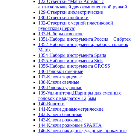
122-Отвертки "Matrix Antislip" с
антискользящей двухкомпонентной ручкой
129-Отвертки диэлектрические
130-Отвертки-пробники
132-Отвертки с черной пластиковой
рукояткой (Леруа)
133-Наборы отверток
1351-Наборы инструмента Россия + Сибртех
1352-Наборы инструмента, наборы головок
Matrix
1354-Наборы инструмента Sparta
1355-Наборы инструмента Stels
1356-Наборы инструмента GROSS
136-Головки сменные
137-Ключи торцевые
138-Ключи свечные
139-Головки ударные
139-Удлинители,Шарниры для сменных
головок с квадратом 12,5мм
140-Воротки
141-Ключи динамометрические
142-Ключи балонные
143-Ключи рожковые
144-Ключи рожковые SPARTA
146-Ключи накидные, ударные, прокачные