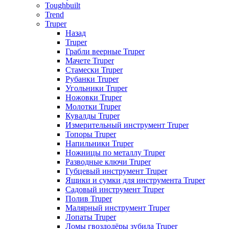
Toughbuilt
Trend
Truper
Назад
Truper
Грабли веерные Truper
Мачете Truper
Стамески Truper
Рубанки Truper
Угольники Truper
Ножовки Truper
Молотки Truper
Кувалды Truper
Измерительный инструмент Truper
Топоры Truper
Напильники Truper
Ножницы по металлу Truper
Разводные ключи Truper
Губцевый инструмент Truper
Ящики и сумки для инструмента Truper
Садовый инструмент Truper
Полив Truper
Малярный инструмент Truper
Лопаты Truper
Ломы гвоздодёры зубила Truper