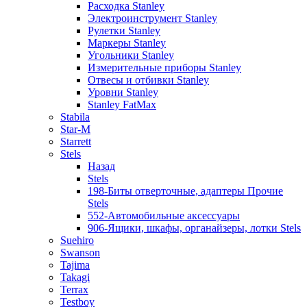
Расходка Stanley
Электроинструмент Stanley
Рулетки Stanley
Маркеры Stanley
Угольники Stanley
Измерительные приборы Stanley
Отвесы и отбивки Stanley
Уровни Stanley
Stanley FatMax
Stabila
Star-M
Starrett
Stels
Назад
Stels
198-Биты отверточные, адаптеры Прочие
Stels
552-Автомобильные аксессуары
906-Ящики, шкафы, органайзеры, лотки Stels
Suehiro
Swanson
Tajima
Takagi
Terrax
Testboy