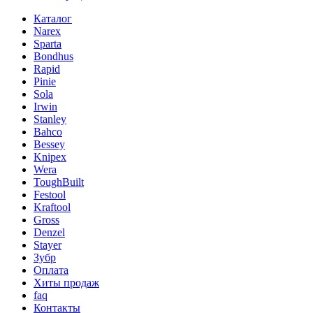
Каталог
Narex
Sparta
Bondhus
Rapid
Pinie
Sola
Irwin
Stanley
Bahco
Bessey
Knipex
Wera
ToughBuilt
Festool
Kraftool
Gross
Denzel
Stayer
Зубр
Оплата
Хиты продаж
faq
Контакты