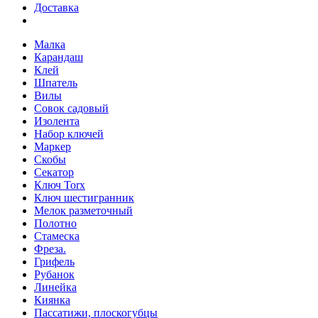
Доставка
Малка
Карандаш
Клей
Шпатель
Вилы
Совок садовый
Изолента
Набор ключей
Маркер
Скобы
Секатор
Ключ Torx
Ключ шестигранник
Мелок разметочный
Полотно
Стамеска
Фреза.
Грифель
Рубанок
Линейка
Киянка
Пассатижи, плоскогубцы