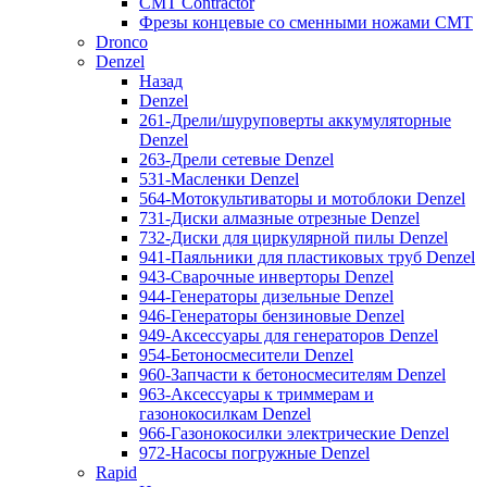
CMT Contractor
Фрезы концевые со сменными ножами CMT
Dronco
Denzel
Назад
Denzel
261-Дрели/шуруповерты аккумуляторные
Denzel
263-Дрели сетевые Denzel
531-Масленки Denzel
564-Мотокультиваторы и мотоблоки Denzel
731-Диски алмазные отрезные Denzel
732-Диски для циркулярной пилы Denzel
941-Паяльники для пластиковых труб Denzel
943-Сварочные инверторы Denzel
944-Генераторы дизельные Denzel
946-Генераторы бензиновые Denzel
949-Аксессуары для генераторов Denzel
954-Бетоносмесители Denzel
960-Запчасти к бетоносмесителям Denzel
963-Аксессуары к триммерам и
газонокосилкам Denzel
966-Газонокосилки электрические Denzel
972-Насосы погружные Denzel
Rapid