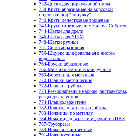
732-Диски для циркулярной пилы
738-Круги абразивные на ворсовой
подложке под "липучку"
740-Круги лепестковые торцевые
743-Круги отрезные по металлу "Сибртех
744-Щетки для дрели
746-Щетки для УШМ
748-Щетки ручные
751-Сетка абразивная
756-Шкурка шлифовальная в листах
водостойкая
764-Бруски абразивные
766-Метчики метрические ручные
769-Воротки для метчиков
770-Плашки метрические
772-Плашки трубные
773-Резьбонарезные наборы, экстракторы,
резцы для клуппов
774-Плашкодержатели
782-Полотна для электролобзика
783-Ножницы по металлу
784-Ножницы для резки изделий из ПВХ
787-Труборезы
789-Ножи хозяйственные
791-Ножи кухонные