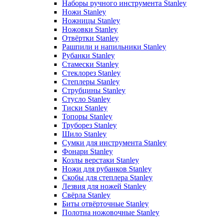
Наборы ручного инструмента Stanley
Ножи Stanley
Ножницы Stanley
Ножовки Stanley
Отвёртки Stanley
Рашпили и напильники Stanley
Рубанки Stanley
Стамески Stanley
Стеклорез Stanley
Степлеры Stanley
Струбцины Stanley
Стусло Stanley
Тиски Stanley
Топоры Stanley
Труборез Stanley
Шило Stanley
Сумки для инструмента Stanley
Фонари Stanley
Козлы верстаки Stanley
Ножи для рубанков Stanley
Скобы для степлера Stanley
Лезвия для ножей Stanley
Свёрла Stanley
Биты отвёрточные Stanley
Полотна ножовочные Stanley