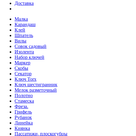
Доставка
Малка
Карандаш
Клей
Шпатель
Вилы
Совок садовый
Изолента
Набор ключей
Маркер
Скобы
Секатор
Ключ Torx
Ключ шестигранник
Мелок разметочный
Полотно
Стамеска
Фреза.
Грифель
Рубанок
Линейка
Киянка
Пассатижи, плоскогубцы