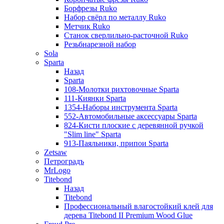
Борфрезы Ruko
Набор свёрл по металлу Ruko
Метчик Ruko
Станок сверлильно-расточной Ruko
Резьбнарезной набор
Sola
Sparta
Назад
Sparta
108-Молотки рихтовочные Sparta
111-Киянки Sparta
1354-Наборы инструмента Sparta
552-Автомобильные аксессуары Sparta
824-Кисти плоские с деревянной ручкой
"Slim line" Sparta
913-Паяльники, припои Sparta
Zetsaw
Петроградъ
MrLogo
Titebond
Назад
Titebond
Профессиональный влагостойкий клей для
дерева Titebond II Premium Wood Glue