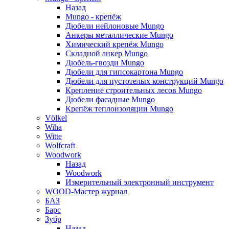
Назад
Mungo - крепёж
Дюбели нейлоновые Mungo
Анкеры металлические Mungo
Химический крепёж Mungo
Складной анкер Mungo
Дюбель-гвозди Mungo
Дюбели для гипсокартона Mungo
Дюбели для пустотелых конструкций Mungo
Крепление строительных лесов Mungo
Дюбели фасадные Mungo
Крепёж теплоизоляции Mungo
Völkel
Wiha
Witte
Wolfcraft
Woodwork
Назад
Woodwork
Измерительный электронный инструмент
WOOD-Мастер журнал
БАЗ
Барс
Зубр
Назад