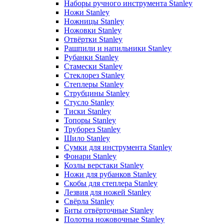
Наборы ручного инструмента Stanley
Ножи Stanley
Ножницы Stanley
Ножовки Stanley
Отвёртки Stanley
Рашпили и напильники Stanley
Рубанки Stanley
Стамески Stanley
Стеклорез Stanley
Степлеры Stanley
Струбцины Stanley
Стусло Stanley
Тиски Stanley
Топоры Stanley
Труборез Stanley
Шило Stanley
Сумки для инструмента Stanley
Фонари Stanley
Козлы верстаки Stanley
Ножи для рубанков Stanley
Скобы для степлера Stanley
Лезвия для ножей Stanley
Свёрла Stanley
Биты отвёрточные Stanley
Полотна ножовочные Stanley