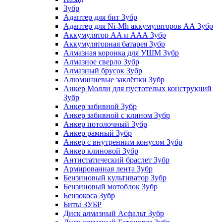
Зубр
Адаптер для бит Зубр
Адаптер для Ni-Mh аккумуляторов АА Зубр
Аккумулятор AA и ААА Зубр
Аккумуляторная батарея Зубр
Алмазная коронка для УШМ Зубр
Алмазное сверло Зубр
Алмазный брусок Зубр
Алюминиевые заклёпки Зубр
Анкер Молли для пустотелых конструкций
Зубр
Анкер забивной Зубр
Анкер забивной с клином Зубр
Анкер потолочный Зубр
Анкер рамный Зубр
Анкер с внутренним конусом Зубр
Анкер клиновой Зубр
Антистатический браслет Зубр
Армированная лента Зубр
Бензиновый культиватор Зубр
Бензиновый мотоблок Зубр
Бензокоса Зубр
Биты ЗУБР
Диск алмазный Асфальт Зубр