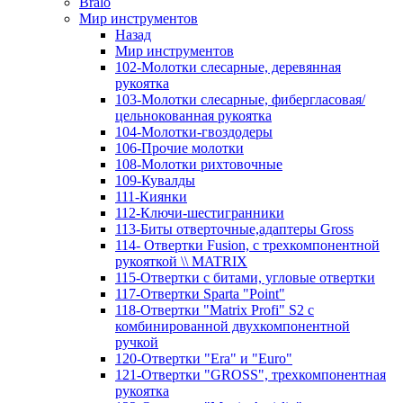
Bralo
Мир инструментов
Назад
Мир инструментов
102-Молотки слесарные, деревянная
рукоятка
103-Молотки слесарные, фибергласовая/
цельнокованная рукоятка
104-Молотки-гвоздодеры
106-Прочие молотки
108-Молотки рихтовочные
109-Кувалды
111-Киянки
112-Ключи-шестигранники
113-Биты отверточные,адаптеры Gross
114- Отвертки Fusion, c трехкомпонентной
рукояткой \\ MATRIX
115-Отвертки с битами, угловые отвертки
117-Отвертки Sparta "Point"
118-Отвертки "Matrix Profi" S2 с
комбинированной двухкомпонентной
ручкой
120-Отвертки "Era" и "Euro"
121-Отвертки "GROSS", трехкомпонентная
рукоятка