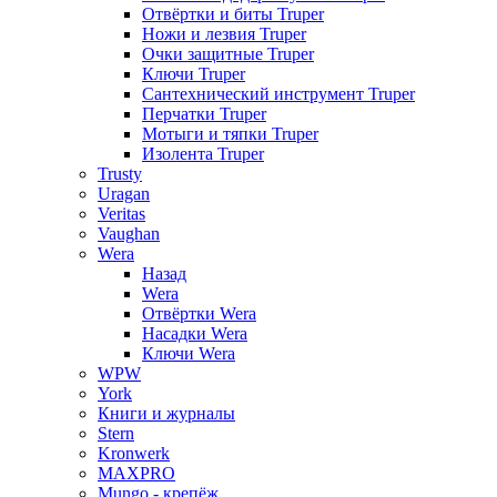
Отвёртки и биты Truper
Ножи и лезвия Truper
Очки защитные Truper
Ключи Truper
Сантехнический инструмент Truper
Перчатки Truper
Мотыги и тяпки Truper
Изолента Truper
Trusty
Uragan
Veritas
Vaughan
Wera
Назад
Wera
Отвёртки Wera
Насадки Wera
Ключи Wera
WPW
York
Книги и журналы
Stern
Kronwerk
MAXPRO
Mungo - крепёж