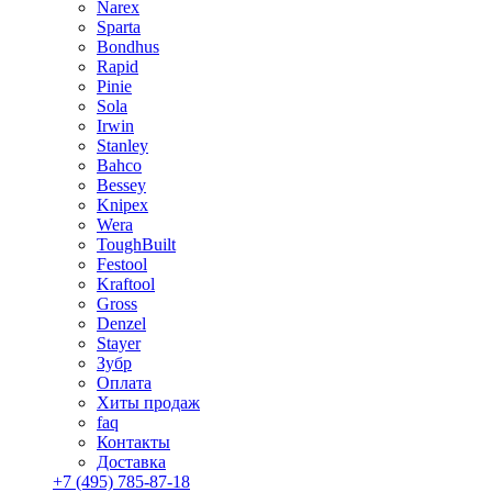
Narex
Sparta
Bondhus
Rapid
Pinie
Sola
Irwin
Stanley
Bahco
Bessey
Knipex
Wera
ToughBuilt
Festool
Kraftool
Gross
Denzel
Stayer
Зубр
Оплата
Хиты продаж
faq
Контакты
Доставка
+7 (495) 785-87-18