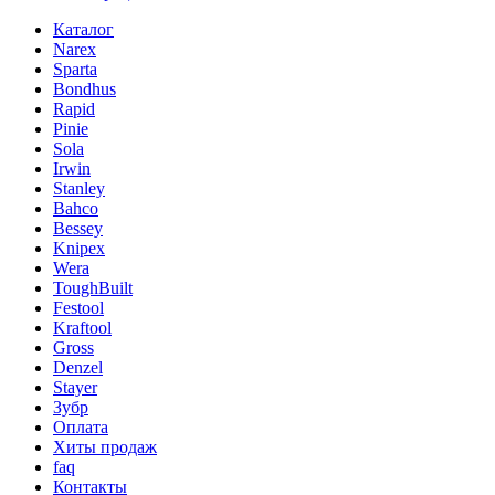
Каталог
Narex
Sparta
Bondhus
Rapid
Pinie
Sola
Irwin
Stanley
Bahco
Bessey
Knipex
Wera
ToughBuilt
Festool
Kraftool
Gross
Denzel
Stayer
Зубр
Оплата
Хиты продаж
faq
Контакты