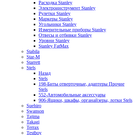
Расходка Stanley
Электроинструмент Stanley
Рулетки Stanley
Маркеры Stanley
Угольники Stanley
Измерительные приборы Stanley
Отвесы и отбивки Stanley
Уровни Stanley
Stanley FatMax
Stabila
Star-M
Starrett
Stels
Назад
Stels
198-Биты отверточные, адаптеры Прочие
Stels
552-Автомобильные аксессуары
906-Ящики, шкафы, органайзеры, лотки Stels
Suehiro
Swanson
Tajima
Takagi
Terrax
Testboy