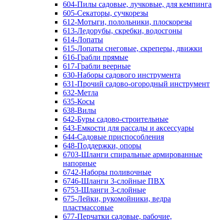
604-Пилы садовые, лучковые, для кемпинга
605-Секаторы, сучкорезы
612-Мотыги, полольники, плоскорезы
613-Ледорубы, скребки, водосгоны
614-Лопаты
615-Лопаты снеговые, скреперы, движки
616-Грабли прямые
617-Грабли веерные
630-Наборы садового инструмента
631-Прочий садово-огородный инструмент
632-Метла
635-Косы
638-Вилы
642-Буры садово-строительные
643-Емкости для рассады и аксессуары
644-Садовые приспособления
648-Поддержки, опоры
6703-Шланги спиральные армированные
напорные
6742-Наборы поливочные
6746-Шланги 3-слойные ПВХ
6753-Шланги 3-слойные
675-Лейки, рукомойники, ведра
пластмассовые
677-Перчатки садовые, рабочие,