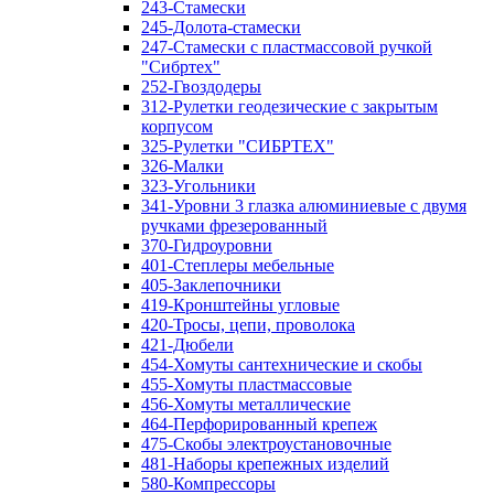
243-Стамески
245-Долота-стамески
247-Стамески с пластмассовой ручкой
"Сибртех"
252-Гвоздодеры
312-Рулетки геодезические с закрытым
корпусом
325-Рулетки "СИБРТЕХ"
326-Малки
323-Угольники
341-Уровни 3 глазка алюминиевые с двумя
ручками фрезерованный
370-Гидроуровни
401-Степлеры мебельные
405-Заклепочники
419-Кронштейны угловые
420-Тросы, цепи, проволока
421-Дюбели
454-Хомуты сантехнические и скобы
455-Хомуты пластмассовые
456-Хомуты металлические
464-Перфорированный крепеж
475-Скобы электроустановочные
481-Наборы крепежных изделий
580-Компрессоры