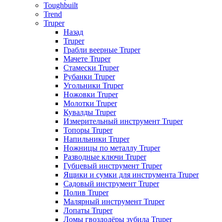
Toughbuilt
Trend
Truper
Назад
Truper
Грабли веерные Truper
Мачете Truper
Стамески Truper
Рубанки Truper
Угольники Truper
Ножовки Truper
Молотки Truper
Кувалды Truper
Измерительный инструмент Truper
Топоры Truper
Напильники Truper
Ножницы по металлу Truper
Разводные ключи Truper
Губцевый инструмент Truper
Ящики и сумки для инструмента Truper
Садовый инструмент Truper
Полив Truper
Малярный инструмент Truper
Лопаты Truper
Ломы гвоздодёры зубила Truper