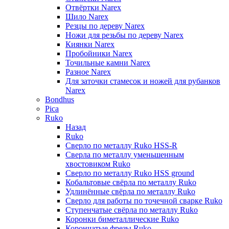
Отвёртки Narex
Шило Narex
Резцы по дереву Narex
Ножи для резьбы по дереву Narex
Киянки Narex
Пробойники Narex
Точильные камни Narex
Разное Narex
Для заточки стамесок и ножей для рубанков
Narex
Bondhus
Pica
Ruko
Назад
Ruko
Сверло по металлу Ruko HSS-R
Сверла по металлу уменьшенным
хвостовиком Ruko
Сверло по металлу Ruko HSS ground
Кобальтовые свёрла по металлу Ruko
Удлинённые свёрла по металлу Ruko
Сверло для работы по точечной сварке Ruko
Ступенчатые свёрла по металлу Ruko
Коронки биметаллические Ruko
Корончатые фрезы Ruko