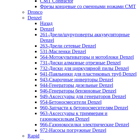
CMT Contractor
Фрезы концевые со сменными ножами CMT
Dronco
Denzel
Назад
Denzel
261-Дрели/шуруповерты аккумуляторные
Denzel
263-Дрели сетевые Denzel
531-Масленки Denzel
564-Мотокультиваторы и мотоблоки Denzel
731-Диски алмазные отрезные Denzel
732-Диски для циркулярной пилы Denzel
941-Паяльники для пластиковых труб Denzel
943-Сварочные инверторы Denzel
944-Генераторы дизельные Denzel
946-Генераторы бензиновые Denzel
949-Аксессуары для генераторов Denzel
954-Бетоносмесители Denzel
960-Запчасти к бетоносмесителям Denzel
963-Аксессуары к триммерам и
газонокосилкам Denzel
966-Газонокосилки электрические Denzel
972-Насосы погружные Denzel
Rapid