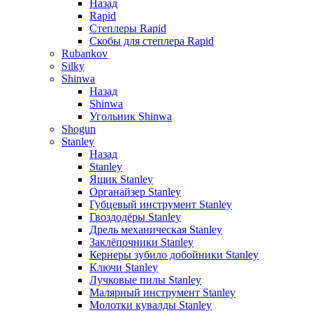
Назад
Rapid
Степлеры Rapid
Скобы для cтеплера Rapid
Rubankov
Silky
Shinwa
Назад
Shinwa
Угольник Shinwa
Shogun
Stanley
Назад
Stanley
Ящик Stanley
Органайзер Stanley
Губцевый инструмент Stanley
Гвоздодёры Stanley
Дрель механическая Stanley
Заклёпочники Stanley
Кернеры зубило добойники Stanley
Ключи Stanley
Лучковые пилы Stanley
Малярный инструмент Stanley
Молотки кувалды Stanley