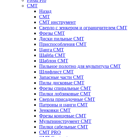
Freud Pro
CMT
Назад
CMT
CMT инструмент
Сверло с зенкером и ограничителем CMT
Фрезы CMT
Диски пильные CMT
Приспособления СМТ
Цанга CMT
Шайба CMT
Шаблон CMT
Пильное полотно для мультитула CMT
Шлифлист CMT
Запасные части CMT
Пилы дисковые CMT
Фрезы спиральные CMT
Пилки лобзиковые СМТ
Сверла присадочные СМТ
Патроны и цанги CMT
Зенковки СМТ
Фрезы концевые CMT
Мультиинструмент СМТ
Пилки сабельные СМТ
CMT PRO