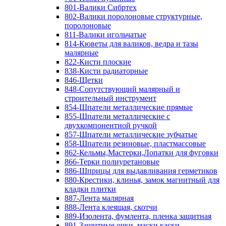
801-Валики Сибртех
802-Валики поролоновые структурные,
поролоновые
811-Валики игольчатые
814-Кюветы для валиков, ведра и тазы
малярные
822-Кисти плоские
838-Кисти радиаторные
846-Щетки
848-Сопутствующий малярный и
строительный инструмент
854-Шпатели металлические прямые
855-Шпатели металлические с
двухкомпонентной ручкой
857-Шпатели металлические зубчатые
858-Шпатели резиновые, пластмассовые
862-Кельмы,Мастерки,Лопатки для фуговки
866-Терки полиуретановые
886-Шприцы для выдавливания герметиков
880-Крестики, клинья, замок магнитный для
кладки плитки
887-Лента малярная
888-Лента клеящая, скотчи
889-Изолента, фумлента, пленка защитная
891-Защитные очки, маски,каски