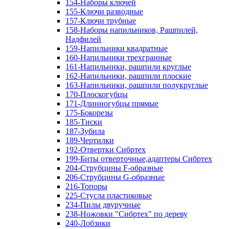
154-Наборы ключей
155-Ключи разводные
157-Ключи трубные
158-Наборы напильников, Рашпилей,
Надфилей
159-Напильники квадратные
160-Напильники трехгранные
161-Напильники, рашпили круглые
162-Напильники, рашпили плоские
163-Напильники, рашпили полукруглые
170-Плоскогубцы
171-Длинногубцы прямые
175-Бокорезы
185-Тиски
187-Зубила
189-Чертилки
192-Отвертки Сибртех
199-Биты отверточные,адаптеры Сибртех
204-Струбцины F-образные
206-Струбцины G-образные
216-Топоры
225-Стусла пластиковые
234-Пилы двуручные
238-Ножовки "Сибртех" по дереву
240-Лобзики