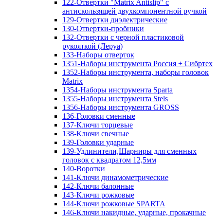
122-Отвертки "Matrix Antislip" с
антискользящей двухкомпонентной ручкой
129-Отвертки диэлектрические
130-Отвертки-пробники
132-Отвертки с черной пластиковой
рукояткой (Леруа)
133-Наборы отверток
1351-Наборы инструмента Россия + Сибртех
1352-Наборы инструмента, наборы головок
Matrix
1354-Наборы инструмента Sparta
1355-Наборы инструмента Stels
1356-Наборы инструмента GROSS
136-Головки сменные
137-Ключи торцевые
138-Ключи свечные
139-Головки ударные
139-Удлинители,Шарниры для сменных
головок с квадратом 12,5мм
140-Воротки
141-Ключи динамометрические
142-Ключи балонные
143-Ключи рожковые
144-Ключи рожковые SPARTA
146-Ключи накидные, ударные, прокачные