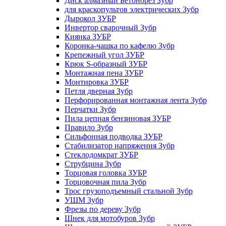
Диск алмазный Бетонорез Зубр
для краскопультов электрических Зубр
Дырокол ЗУБР
Инвертор сварочный Зубр
Киянка ЗУБР
Коронка-чашка по кафелю Зубр
Крепежный угол ЗУБР
Крюк S-образный ЗУБР
Монтажная пена ЗУБР
Монтировка ЗУБР
Петля дверная Зубр
Перфорированная монтажная лента Зубр
Перчатки Зубр
Пила цепная бензиновая ЗУБР
Правило Зубр
Сильфонная подводка ЗУБР
Стабилизатор напряжения Зубр
Стеклодомкрат ЗУБР
Струбцина Зубр
Торцовая головка ЗУБР
Торцовочная пила Зубр
Трос грузоподъемный стальной Зубр
УШМ Зубр
Фрезы по дереву Зубр
Шнек для мотобуров Зубр