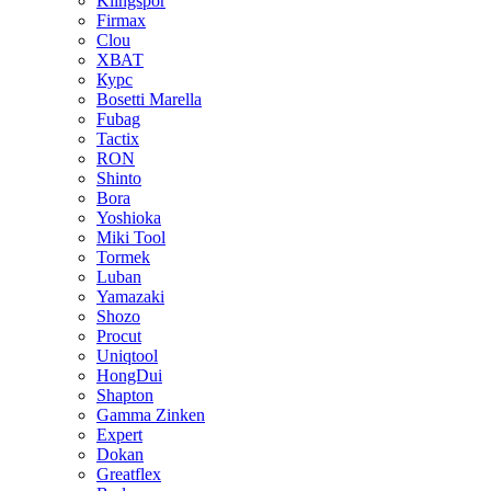
Klingspor
Firmax
Clou
XВАТ
Курс
Bosetti Marella
Fubag
Tactix
RON
Shinto
Bora
Yoshioka
Miki Tool
Tormek
Luban
Yamazaki
Shozo
Procut
Uniqtool
HongDui
Shapton
Gamma Zinken
Expert
Dokan
Greatflex