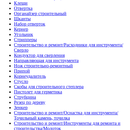
Клещи
Отвертка
Органайзер строительный
Шканты
Набор отверток
Кернер
Угольник
Стрипперы
Строительство и ремонт/Расходники для инструмента/
Сверло
Кондуктор для сверления
Направляющая для инструмента
Нож строительно-ремонтный
Припой
Корнеудалитель
Стусло
Скобы для строительного степлера
Пистолет для герметика
Струбцина
Резец по дереву
Зенкер
Строительство и ремонт/Оснастка для инструмента/
Точильный камень, точилка
Строительство и ремонт/Инструменты для ремонта и
строительства/Молоток