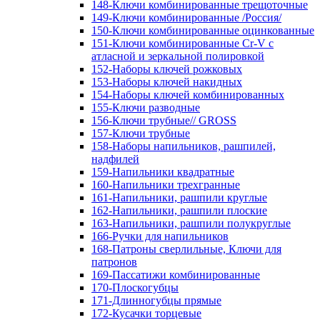
148-Ключи комбинированные трещоточные
149-Ключи комбинированные /Россия/
150-Ключи комбинированные оцинкованные
151-Ключи комбинированные Cr-V с
атласной и зеркальной полировкой
152-Наборы ключей рожковых
153-Наборы ключей накидных
154-Наборы ключей комбинированных
155-Ключи разводные
156-Ключи трубные// GROSS
157-Ключи трубные
158-Наборы напильников, рашпилей,
надфилей
159-Напильники квадратные
160-Напильники трехгранные
161-Напильники, рашпили круглые
162-Напильники, рашпили плоские
163-Напильники, рашпили полукруглые
166-Ручки для напильников
168-Патроны сверлильные, Ключи для
патронов
169-Пассатижи комбинированные
170-Плоскогубцы
171-Длинногубцы прямые
172-Кусачки торцевые