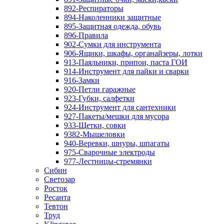
892-Респираторы
894-Наколенники защитные
895-Защитная одежда, обувь
896-Правила
902-Сумки для инструмента
906-Ящики, шкафы, органайзеры, лотки
913-Паяльники, припои, паста ГОИ
914-Инструмент для пайки и сварки
916-Замки
920-Петли гаражные
923-Губки, салфетки
924-Инструмент для сантехники
927-Пакеты/мешки для мусора
933-Щетки, совки
9382-Мышеловки
940-Веревки, шнуры, шпагаты
975-Сварочные электроды
977-Лестницы-стремянки
Сибин
Светозар
Росток
Ресанта
Тевтон
Труд