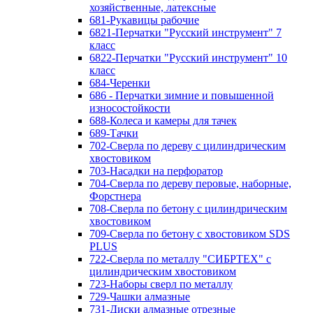
хозяйственные, латексные
681-Рукавицы рабочие
6821-Перчатки "Русский инструмент" 7
класс
6822-Перчатки "Русский инструмент" 10
класс
684-Черенки
686 - Перчатки зимние и повышенной
износостойкости
688-Колеса и камеры для тачек
689-Тачки
702-Сверла по дереву с цилиндрическим
хвостовиком
703-Насадки на перфоратор
704-Сверла по дереву перовые, наборные,
Форстнера
708-Сверла по бетону с цилиндрическим
хвостовиком
709-Сверла по бетону с хвостовиком SDS
PLUS
722-Сверла по металлу "СИБРТЕХ" с
цилиндрическим хвостовиком
723-Наборы сверл по металлу
729-Чашки алмазные
731-Диски алмазные отрезные