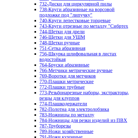
732-Диски для циркулярной пилы
738-Круги абразивные на ворсовой
подложке под "липучку"
740-Круги лепестковые торцевые
743-Круги отрезные по металлу "Сибртех
744-Щетки для дрели
746-Щетки для УШМ
748-Щетки ручные
751-Сетка абразивная
756-Шкурка шлифовальная в листах
водостойкая
764-Бруски абразивные
766-Метчики метрические ручные
769-Воротки для метчиков
770-Плашки метрические
772-Плашки трубные
773-Резьбонарезные наборы, экстракторы,
резцы для клуппов
774-Плашкодержатели
782-Полотна для электролобзика
783-Ножницы по металлу
784-Ножницы для резки изделий из ПВХ
787-Труборезы
789-Ножи хозяйственные
791-Ножи кухонные