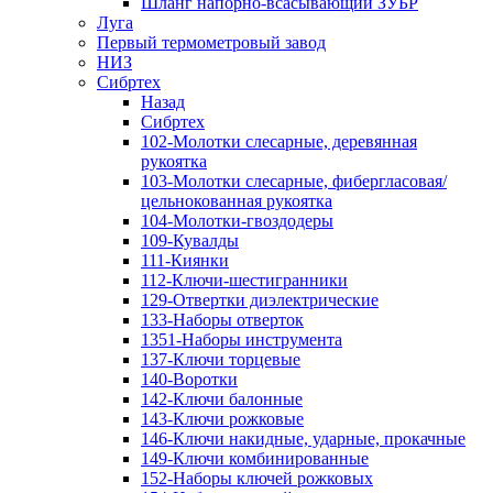
Шланг напорно-всасывающий ЗУБР
Луга
Первый термометровый завод
НИЗ
Сибртех
Назад
Сибртех
102-Молотки слесарные, деревянная
рукоятка
103-Молотки слесарные, фибергласовая/
цельнокованная рукоятка
104-Молотки-гвоздодеры
109-Кувалды
111-Киянки
112-Ключи-шестигранники
129-Отвертки диэлектрические
133-Наборы отверток
1351-Наборы инструмента
137-Ключи торцевые
140-Воротки
142-Ключи балонные
143-Ключи рожковые
146-Ключи накидные, ударные, прокачные
149-Ключи комбинированные
152-Наборы ключей рожковых