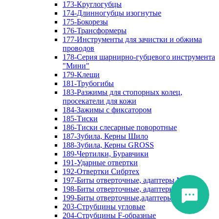
173-Круглогубцы
174-Длинногубцы изогнутые
175-Бокорезы
176-Трансформеры
177-Инструменты для зачистки и обжима
проводов
178-Серия шарнирно-губцевого инструмента
"Мини"
179-Клещи
181-Трубогибы
183-Разжимы для стопорных колец,
просекатели для кожи
184-Зажимы с фиксатором
185-Тиски
186-Тиски слесарные поворотные
187-Зубила, Керны Шило
188-Зубила, Керны GROSS
189-Чертилки, Буравчики
191-Ударные отвертки
192-Отвертки Сибртех
197-Биты отверточные, адаптеры Matrix
198-Биты отверточные, адаптеры Прочие
199-Биты отверточные,адаптеры Сибртех
203-Струбцины угловые
204-Струбцины F-образные