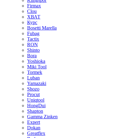
Klingspor
Firmax
Clou
XВАТ
Курс
Bosetti Marella
Fubag
Tactix
RON
Shinto
Bora
Yoshioka
Miki Tool
Tormek
Luban
Yamazaki
Shozo
Procut
Uniqtool
HongDui
Shapton
Gamma Zinken
Expert
Dokan
Greatflex