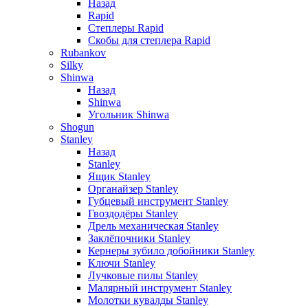
Назад
Rapid
Степлеры Rapid
Скобы для cтеплера Rapid
Rubankov
Silky
Shinwa
Назад
Shinwa
Угольник Shinwa
Shogun
Stanley
Назад
Stanley
Ящик Stanley
Органайзер Stanley
Губцевый инструмент Stanley
Гвоздодёры Stanley
Дрель механическая Stanley
Заклёпочники Stanley
Кернеры зубило добойники Stanley
Ключи Stanley
Лучковые пилы Stanley
Малярный инструмент Stanley
Молотки кувалды Stanley