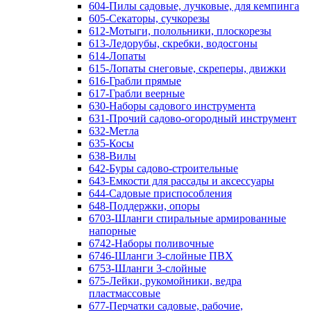
604-Пилы садовые, лучковые, для кемпинга
605-Секаторы, сучкорезы
612-Мотыги, полольники, плоскорезы
613-Ледорубы, скребки, водосгоны
614-Лопаты
615-Лопаты снеговые, скреперы, движки
616-Грабли прямые
617-Грабли веерные
630-Наборы садового инструмента
631-Прочий садово-огородный инструмент
632-Метла
635-Косы
638-Вилы
642-Буры садово-строительные
643-Емкости для рассады и аксессуары
644-Садовые приспособления
648-Поддержки, опоры
6703-Шланги спиральные армированные
напорные
6742-Наборы поливочные
6746-Шланги 3-слойные ПВХ
6753-Шланги 3-слойные
675-Лейки, рукомойники, ведра
пластмассовые
677-Перчатки садовые, рабочие,