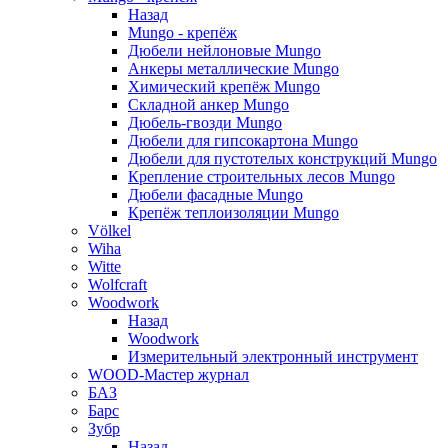
Назад
Mungo - крепёж
Дюбели нейлоновые Mungo
Анкеры металлические Mungo
Химический крепёж Mungo
Складной анкер Mungo
Дюбель-гвозди Mungo
Дюбели для гипсокартона Mungo
Дюбели для пустотелых конструкций Mungo
Крепление строительных лесов Mungo
Дюбели фасадные Mungo
Крепёж теплоизоляции Mungo
Völkel
Wiha
Witte
Wolfcraft
Woodwork
Назад
Woodwork
Измерительный электронный инструмент
WOOD-Мастер журнал
БАЗ
Барс
Зубр
Назад