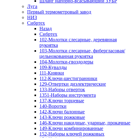
Шланг напорно-всасывающий ЗУБР
Луга
Первый термометровый завод
НИЗ
Сибртех
Назад
Сибртех
102-Молотки слесарные, деревянная
рукоятка
103-Молотки слесарные, фибергласовая/
цельнокованная рукоятка
104-Молотки-гвоздодеры
109-Кувалды
111-Киянки
112-Ключи-шестигранники
129-Отвертки диэлектрические
133-Наборы отверток
1351-Наборы инструмента
137-Ключи торцевые
140-Воротки
142-Ключи балонные
143-Ключи рожковые
146-Ключи накидные, ударные, прокачные
149-Ключи комбинированные
152-Наборы ключей рожковых