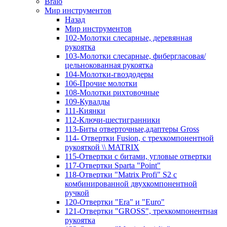
Bralo
Мир инструментов
Назад
Мир инструментов
102-Молотки слесарные, деревянная
рукоятка
103-Молотки слесарные, фибергласовая/
цельнокованная рукоятка
104-Молотки-гвоздодеры
106-Прочие молотки
108-Молотки рихтовочные
109-Кувалды
111-Киянки
112-Ключи-шестигранники
113-Биты отверточные,адаптеры Gross
114- Отвертки Fusion, c трехкомпонентной
рукояткой \\ MATRIX
115-Отвертки с битами, угловые отвертки
117-Отвертки Sparta "Point"
118-Отвертки "Matrix Profi" S2 с
комбинированной двухкомпонентной
ручкой
120-Отвертки "Era" и "Euro"
121-Отвертки "GROSS", трехкомпонентная
рукоятка