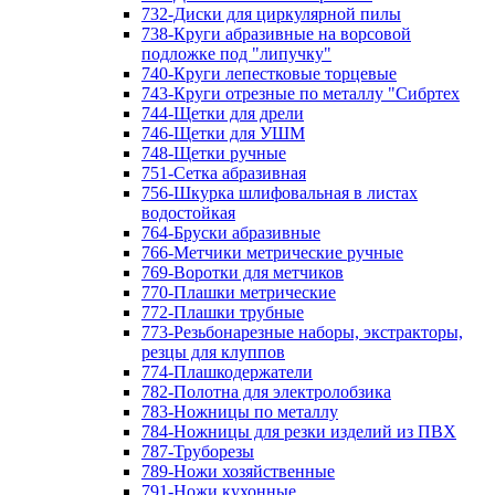
732-Диски для циркулярной пилы
738-Круги абразивные на ворсовой
подложке под "липучку"
740-Круги лепестковые торцевые
743-Круги отрезные по металлу "Сибртех
744-Щетки для дрели
746-Щетки для УШМ
748-Щетки ручные
751-Сетка абразивная
756-Шкурка шлифовальная в листах
водостойкая
764-Бруски абразивные
766-Метчики метрические ручные
769-Воротки для метчиков
770-Плашки метрические
772-Плашки трубные
773-Резьбонарезные наборы, экстракторы,
резцы для клуппов
774-Плашкодержатели
782-Полотна для электролобзика
783-Ножницы по металлу
784-Ножницы для резки изделий из ПВХ
787-Труборезы
789-Ножи хозяйственные
791-Ножи кухонные