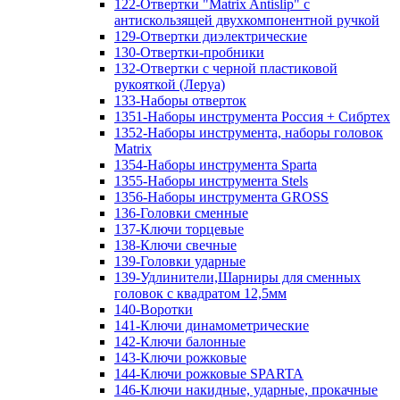
122-Отвертки "Matrix Antislip" с
антискользящей двухкомпонентной ручкой
129-Отвертки диэлектрические
130-Отвертки-пробники
132-Отвертки с черной пластиковой
рукояткой (Леруа)
133-Наборы отверток
1351-Наборы инструмента Россия + Сибртех
1352-Наборы инструмента, наборы головок
Matrix
1354-Наборы инструмента Sparta
1355-Наборы инструмента Stels
1356-Наборы инструмента GROSS
136-Головки сменные
137-Ключи торцевые
138-Ключи свечные
139-Головки ударные
139-Удлинители,Шарниры для сменных
головок с квадратом 12,5мм
140-Воротки
141-Ключи динамометрические
142-Ключи балонные
143-Ключи рожковые
144-Ключи рожковые SPARTA
146-Ключи накидные, ударные, прокачные