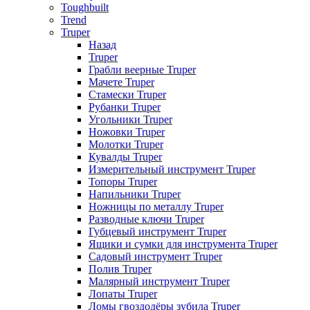
Toughbuilt
Trend
Truper
Назад
Truper
Грабли веерные Truper
Мачете Truper
Стамески Truper
Рубанки Truper
Угольники Truper
Ножовки Truper
Молотки Truper
Кувалды Truper
Измерительный инструмент Truper
Топоры Truper
Напильники Truper
Ножницы по металлу Truper
Разводные ключи Truper
Губцевый инструмент Truper
Ящики и сумки для инструмента Truper
Садовый инструмент Truper
Полив Truper
Малярный инструмент Truper
Лопаты Truper
Ломы гвоздодёры зубила Truper