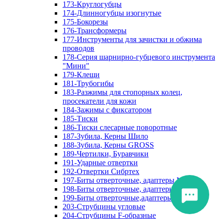
173-Круглогубцы
174-Длинногубцы изогнутые
175-Бокорезы
176-Трансформеры
177-Инструменты для зачистки и обжима
проводов
178-Серия шарнирно-губцевого инструмента
"Мини"
179-Клещи
181-Трубогибы
183-Разжимы для стопорных колец,
просекатели для кожи
184-Зажимы с фиксатором
185-Тиски
186-Тиски слесарные поворотные
187-Зубила, Керны Шило
188-Зубила, Керны GROSS
189-Чертилки, Буравчики
191-Ударные отвертки
192-Отвертки Сибртех
197-Биты отверточные, адаптеры Matrix
198-Биты отверточные, адаптеры Прочие
199-Биты отверточные,адаптеры Сибртех
203-Струбцины угловые
204-Струбцины F-образные