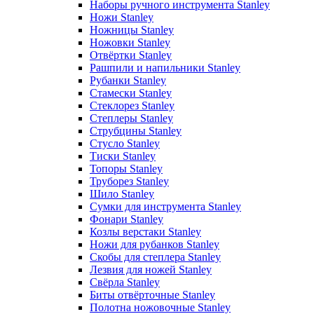
Наборы ручного инструмента Stanley
Ножи Stanley
Ножницы Stanley
Ножовки Stanley
Отвёртки Stanley
Рашпили и напильники Stanley
Рубанки Stanley
Стамески Stanley
Стеклорез Stanley
Степлеры Stanley
Струбцины Stanley
Стусло Stanley
Тиски Stanley
Топоры Stanley
Труборез Stanley
Шило Stanley
Сумки для инструмента Stanley
Фонари Stanley
Козлы верстаки Stanley
Ножи для рубанков Stanley
Скобы для степлера Stanley
Лезвия для ножей Stanley
Свёрла Stanley
Биты отвёрточные Stanley
Полотна ножовочные Stanley