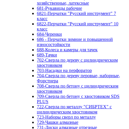
хозяйственные, латексные
681-Рукавицы рабочие
6821-Перчатки "Русский инструмент" 7
класс
6822-Перчатки "Русский инструмент" 10
класс
684-Черенки
686 - Перчатки зимние и повышенной
износостойкости
688-Колеса и камеры для тачек
689-Тачки
702-Сверла по дереву с цилиндрическим
хвостовиком
703-Насадки на перфоратор
704-Сверла по дереву перовые, наборные,
Форстнера
708-Сверла по бетону с цилиндрическим
хвостовиком
709-Сверла по бетону с хвостовиком SDS
PLUS
722-Сверла по металлу "СИБРТЕХ" с
цилиндрическим хвостовиком
723-Наборы сверл по металлу
729-Чашки алмазные
731-Диски алмазные отрезные