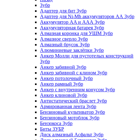
Зубр
Адаптер для бит Зубр
Адаптер для Ni-Mh аккумуляторов АА Зубр
Аккумулятор AA и ААА Зубр
Аккумуляторная батарея Зубр
Алмазная коронка для УШМ Зубр
Алмазное сверло Зубр
Алмазный брусок Зубр
Алюминиевые заклёпки Зубр
Анкер Молли для пустотелых конструкций
Зубр
Анкер забивной Зубр
Анкер забивной с клином Зубр
Анкер потолочный Зубр
Анкер рамный Зубр
Анкер с внутренним конусом Зубр
Анкер клиновой Зубр
Антистатический браслет Зубр
Армированная лента Зубр
Бензиновый культиватор Зубр
Бензиновый мотоблок Зубр
Бензокоса Зубр
Биты ЗУБР
Диск алмазный Асфальт Зубр