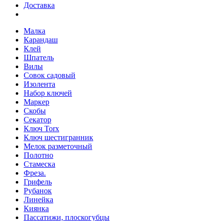
Доставка
Малка
Карандаш
Клей
Шпатель
Вилы
Совок садовый
Изолента
Набор ключей
Маркер
Скобы
Секатор
Ключ Torx
Ключ шестигранник
Мелок разметочный
Полотно
Стамеска
Фреза.
Грифель
Рубанок
Линейка
Киянка
Пассатижи, плоскогубцы