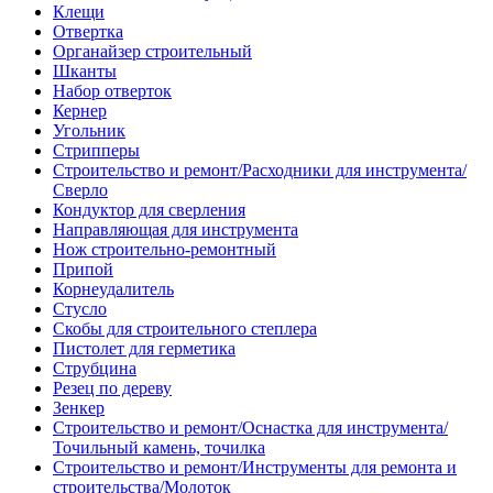
Клещи
Отвертка
Органайзер строительный
Шканты
Набор отверток
Кернер
Угольник
Стрипперы
Строительство и ремонт/Расходники для инструмента/
Сверло
Кондуктор для сверления
Направляющая для инструмента
Нож строительно-ремонтный
Припой
Корнеудалитель
Стусло
Скобы для строительного степлера
Пистолет для герметика
Струбцина
Резец по дереву
Зенкер
Строительство и ремонт/Оснастка для инструмента/
Точильный камень, точилка
Строительство и ремонт/Инструменты для ремонта и
строительства/Молоток