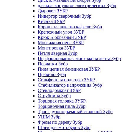
Диск алмазный Бетонорез Зубр
для краскопультов электрических Зубр
Дырокол ЗУБР
Инвертор сварочный Зубр
Киянка ЗУБР
Коронка-чашка по кафелю Зубр
Крепежный угол ЗУБР
Крюк S-образный ЗУБР
Монтажная пена ЗУБР
Монтировка ЗУБР
Петля дверная Зубр
Перфорированная монтажная лента Зубр
Перчатки Зубр
Пила цепная бензиновая ЗУБР
Правило Зубр
Сильфонная подводка ЗУБР
Стабилизатор напряжения Зубр
Стеклодомкрат ЗУБР
Струбцина Зубр
Торцовая головка ЗУБР
Торцовочная пила Зубр
Трос грузоподъемный стальной Зубр
УШМ Зубр
Фрезы по дереву Зубр
Шнек для мотобуров Зубр