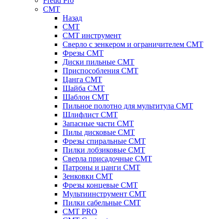
Freud Pro
CMT
Назад
CMT
CMT инструмент
Сверло с зенкером и ограничителем CMT
Фрезы CMT
Диски пильные CMT
Приспособления СМТ
Цанга CMT
Шайба CMT
Шаблон CMT
Пильное полотно для мультитула CMT
Шлифлист CMT
Запасные части CMT
Пилы дисковые CMT
Фрезы спиральные CMT
Пилки лобзиковые СМТ
Сверла присадочные СМТ
Патроны и цанги CMT
Зенковки СМТ
Фрезы концевые CMT
Мультиинструмент СМТ
Пилки сабельные СМТ
CMT PRO