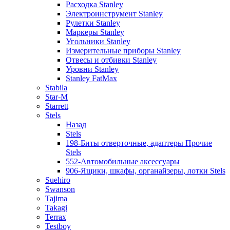
Расходка Stanley
Электроинструмент Stanley
Рулетки Stanley
Маркеры Stanley
Угольники Stanley
Измерительные приборы Stanley
Отвесы и отбивки Stanley
Уровни Stanley
Stanley FatMax
Stabila
Star-M
Starrett
Stels
Назад
Stels
198-Биты отверточные, адаптеры Прочие
Stels
552-Автомобильные аксессуары
906-Ящики, шкафы, органайзеры, лотки Stels
Suehiro
Swanson
Tajima
Takagi
Terrax
Testboy