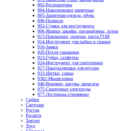
892-Респираторы
894-Наколенники защитные
895-Защитная одежда, обувь
896-Правила
902-Сумки для инструмента
906-Ящики, шкафы, органайзеры, лотки
913-Паяльники, припои, паста ГОИ
914-Инструмент для пайки и сварки
916-Замки
920-Петли гаражные
923-Губки, салфетки
924-Инструмент для сантехники
927-Пакеты/мешки для мусора
933-Щетки, совки
9382-Мышеловки
940-Веревки, шнуры, шпагаты
975-Сварочные электроды
977-Лестницы-стремянки
Сибин
Светозар
Росток
Ресанта
Тевтон
Труд