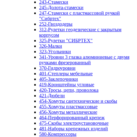
243-Стамески
245-Долота-стамески
247-Стамески с пластмассовой ручкой
"Сибртех"
252-Гвоздодеры
312-Рулетки геодезические с закрытым
корпусом
325-Рулетки "СИБРТЕХ"
326-Малки
323-Угольники
341-Уровни 3 глазка алюминиевые с двумя
ручками фрезерованный
370-Гидроуровни
401-Степлеры мебельные
405-Заклепочники
419-Кронштейны угловые
420-Тросы, цепи, проволока
421-Дюбели
454-Хомуты сантехнические и скобы
455-Хомуты пластмассовые
456-Хомуты металлические
464-Перфорированный крепеж
475-Скобы электроустановочные
481-Наборы крепежных изделий
580-Компрессоры