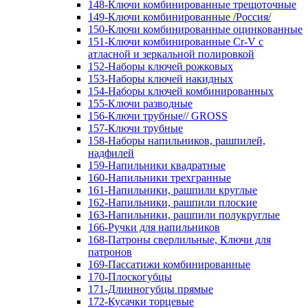
148-Ключи комбинированные трещоточные
149-Ключи комбинированные /Россия/
150-Ключи комбинированные оцинкованные
151-Ключи комбинированные Cr-V с
атласной и зеркальной полировкой
152-Наборы ключей рожковых
153-Наборы ключей накидных
154-Наборы ключей комбинированных
155-Ключи разводные
156-Ключи трубные// GROSS
157-Ключи трубные
158-Наборы напильников, рашпилей,
надфилей
159-Напильники квадратные
160-Напильники трехгранные
161-Напильники, рашпили круглые
162-Напильники, рашпили плоские
163-Напильники, рашпили полукруглые
166-Ручки для напильников
168-Патроны сверлильные, Ключи для
патронов
169-Пассатижи комбинированные
170-Плоскогубцы
171-Длинногубцы прямые
172-Кусачки торцевые