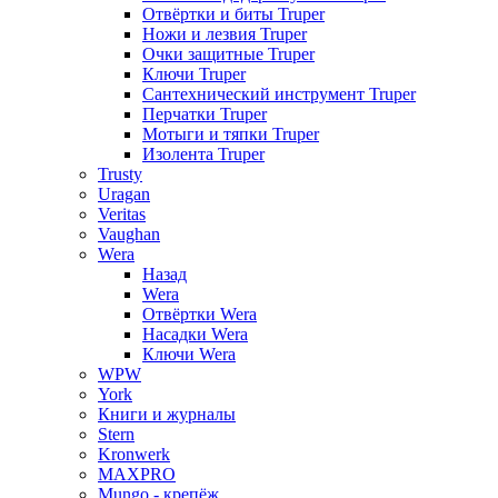
Отвёртки и биты Truper
Ножи и лезвия Truper
Очки защитные Truper
Ключи Truper
Сантехнический инструмент Truper
Перчатки Truper
Мотыги и тяпки Truper
Изолента Truper
Trusty
Uragan
Veritas
Vaughan
Wera
Назад
Wera
Отвёртки Wera
Насадки Wera
Ключи Wera
WPW
York
Книги и журналы
Stern
Kronwerk
MAXPRO
Mungo - крепёж