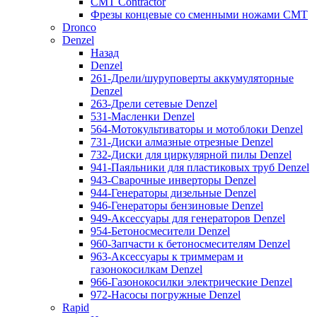
CMT Contractor
Фрезы концевые со сменными ножами CMT
Dronco
Denzel
Назад
Denzel
261-Дрели/шуруповерты аккумуляторные
Denzel
263-Дрели сетевые Denzel
531-Масленки Denzel
564-Мотокультиваторы и мотоблоки Denzel
731-Диски алмазные отрезные Denzel
732-Диски для циркулярной пилы Denzel
941-Паяльники для пластиковых труб Denzel
943-Сварочные инверторы Denzel
944-Генераторы дизельные Denzel
946-Генераторы бензиновые Denzel
949-Аксессуары для генераторов Denzel
954-Бетоносмесители Denzel
960-Запчасти к бетоносмесителям Denzel
963-Аксессуары к триммерам и
газонокосилкам Denzel
966-Газонокосилки электрические Denzel
972-Насосы погружные Denzel
Rapid