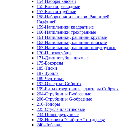
154-Наборы ключей
155-Ключи разводные
157-Ключи трубные
158-Наборы напильников, Рашпилей,
Надфилей
159-Напильники квадратные
160-Напильники трехгранные
161-Напильники, рашпили круглые
162-Напильники, рашпили плоские
163-Напильники, рашпили полукруглые
170-Плоскогубцы
171-Длинногубцы прямые
175-Бокорезы
185-Тиски
187-Зубила
189-Чертилки
192-Отвертки Сибртех
199-Биты отверточные,адаптеры Сибртех
204-Струбцины F-образные
206-Струбцины G-образные
216-Топоры
225-Стусла пластиковые
234-Пилы двуручные
238-Ножовки "Сибртех" по дереву
240-Лобзики