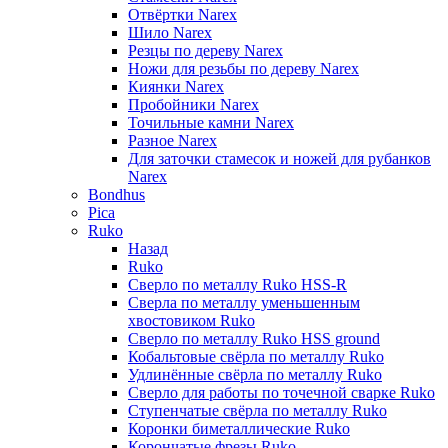
Отвёртки Narex
Шило Narex
Резцы по дереву Narex
Ножи для резьбы по дереву Narex
Киянки Narex
Пробойники Narex
Точильные камни Narex
Разное Narex
Для заточки стамесок и ножей для рубанков
Narex
Bondhus
Pica
Ruko
Назад
Ruko
Сверло по металлу Ruko HSS-R
Сверла по металлу уменьшенным
хвостовиком Ruko
Сверло по металлу Ruko HSS ground
Кобальтовые свёрла по металлу Ruko
Удлинённые свёрла по металлу Ruko
Сверло для работы по точечной сварке Ruko
Ступенчатые свёрла по металлу Ruko
Коронки биметаллические Ruko
Корончатые фрезы Ruko