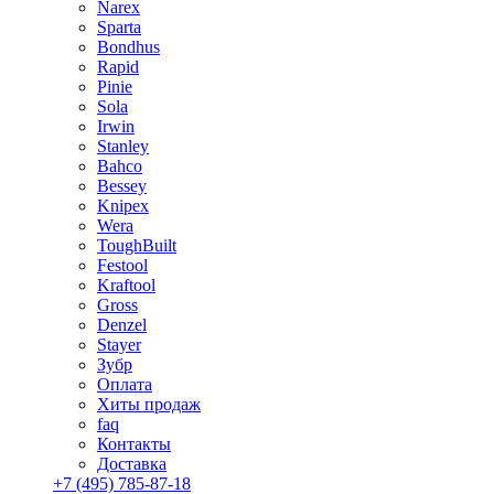
Narex
Sparta
Bondhus
Rapid
Pinie
Sola
Irwin
Stanley
Bahco
Bessey
Knipex
Wera
ToughBuilt
Festool
Kraftool
Gross
Denzel
Stayer
Зубр
Оплата
Хиты продаж
faq
Контакты
Доставка
+7 (495) 785-87-18