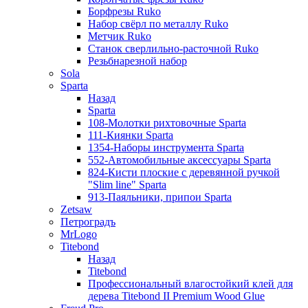
Борфрезы Ruko
Набор свёрл по металлу Ruko
Метчик Ruko
Станок сверлильно-расточной Ruko
Резьбнарезной набор
Sola
Sparta
Назад
Sparta
108-Молотки рихтовочные Sparta
111-Киянки Sparta
1354-Наборы инструмента Sparta
552-Автомобильные аксессуары Sparta
824-Кисти плоские с деревянной ручкой
"Slim line" Sparta
913-Паяльники, припои Sparta
Zetsaw
Петроградъ
MrLogo
Titebond
Назад
Titebond
Профессиональный влагостойкий клей для
дерева Titebond II Premium Wood Glue