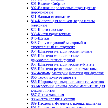
801-Валики Сибртех
802-Валики поролоновые структурные,
поролоновые
811-Валики игольчатые
814-Кюветы для валиков, ведра и тазы
малярные
822-Кисти плоские
838-Кисти радиаторные
846-Щетки
848-Сопутствующий малярный и
строительный инструмент
854-Шпатели металлические прямые
855-Шпатели металлические с
двухкомпонентной ручкой
857-Шпатели металлические зубчатые
858-Шпатели резиновые, пластмассовые
862-Кельмы,Мастерки,Лопатки для фуговки
866-Терки полиуретановые
886-Шприцы для выдавливания герметиков
880-Крестики, клинья, замок магнитный для
кладки плитки
887-Лента малярная
888-Лента клеящая, скотчи
889-Изолента, фумлента, пленка защитная
891-Защитные очки, маски,каски