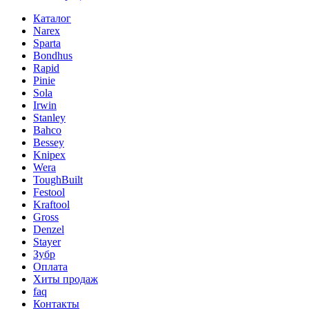
Каталог
Narex
Sparta
Bondhus
Rapid
Pinie
Sola
Irwin
Stanley
Bahco
Bessey
Knipex
Wera
ToughBuilt
Festool
Kraftool
Gross
Denzel
Stayer
Зубр
Оплата
Хиты продаж
faq
Контакты