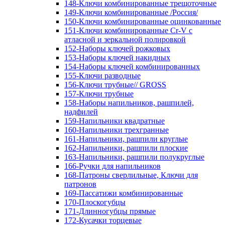
148-Ключи комбинированные трещоточные
149-Ключи комбинированные /Россия/
150-Ключи комбинированные оцинкованные
151-Ключи комбинированные Cr-V с
атласной и зеркальной полировкой
152-Наборы ключей рожковых
153-Наборы ключей накидных
154-Наборы ключей комбинированных
155-Ключи разводные
156-Ключи трубные// GROSS
157-Ключи трубные
158-Наборы напильников, рашпилей,
надфилей
159-Напильники квадратные
160-Напильники трехгранные
161-Напильники, рашпили круглые
162-Напильники, рашпили плоские
163-Напильники, рашпили полукруглые
166-Ручки для напильников
168-Патроны сверлильные, Ключи для
патронов
169-Пассатижи комбинированные
170-Плоскогубцы
171-Длинногубцы прямые
172-Кусачки торцевые