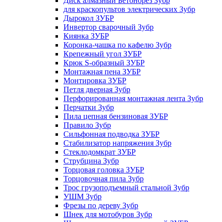
Диск алмазный Бетонорез Зубр
для краскопультов электрических Зубр
Дырокол ЗУБР
Инвертор сварочный Зубр
Киянка ЗУБР
Коронка-чашка по кафелю Зубр
Крепежный угол ЗУБР
Крюк S-образный ЗУБР
Монтажная пена ЗУБР
Монтировка ЗУБР
Петля дверная Зубр
Перфорированная монтажная лента Зубр
Перчатки Зубр
Пила цепная бензиновая ЗУБР
Правило Зубр
Сильфонная подводка ЗУБР
Стабилизатор напряжения Зубр
Стеклодомкрат ЗУБР
Струбцина Зубр
Торцовая головка ЗУБР
Торцовочная пила Зубр
Трос грузоподъемный стальной Зубр
УШМ Зубр
Фрезы по дереву Зубр
Шнек для мотобуров Зубр