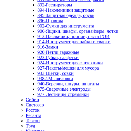
892-Респираторы
894-Наколенники защитные
895-Защитная одежда, обувь
896-Правила
902-Сумки для инструмента
906-Ящики, шкафы, органайзеры, лотки
913-Паяльники, припои, паста ГОИ
914-Инструмент для пайки и сварки
916-Замки
920-Петли гаражные
923-Губки, салфетки
924-Инструмент для сантехники
927-Пакеты/мешки для мусора
933-Щетки, совки
9382-Мышеловки
940-Веревки, шнуры, шпагаты
975-Сварочные электроды
977-Лестницы-стремянки
Сибин
Светозар
Росток
Ресанта
Тевтон
Труд