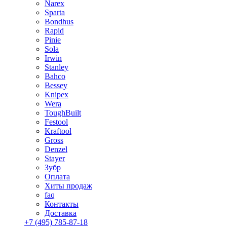
Narex
Sparta
Bondhus
Rapid
Pinie
Sola
Irwin
Stanley
Bahco
Bessey
Knipex
Wera
ToughBuilt
Festool
Kraftool
Gross
Denzel
Stayer
Зубр
Оплата
Хиты продаж
faq
Контакты
Доставка
+7 (495) 785-87-18