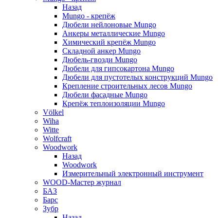
Назад
Mungo - крепёж
Дюбели нейлоновые Mungo
Анкеры металлические Mungo
Химический крепёж Mungo
Складной анкер Mungo
Дюбель-гвозди Mungo
Дюбели для гипсокартона Mungo
Дюбели для пустотелых конструкций Mungo
Крепление строительных лесов Mungo
Дюбели фасадные Mungo
Крепёж теплоизоляции Mungo
Völkel
Wiha
Witte
Wolfcraft
Woodwork
Назад
Woodwork
Измерительный электронный инструмент
WOOD-Мастер журнал
БАЗ
Барс
Зубр
Назад