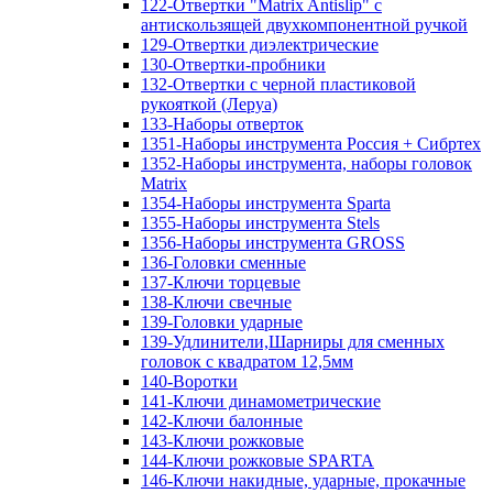
122-Отвертки "Matrix Antislip" с
антискользящей двухкомпонентной ручкой
129-Отвертки диэлектрические
130-Отвертки-пробники
132-Отвертки с черной пластиковой
рукояткой (Леруа)
133-Наборы отверток
1351-Наборы инструмента Россия + Сибртех
1352-Наборы инструмента, наборы головок
Matrix
1354-Наборы инструмента Sparta
1355-Наборы инструмента Stels
1356-Наборы инструмента GROSS
136-Головки сменные
137-Ключи торцевые
138-Ключи свечные
139-Головки ударные
139-Удлинители,Шарниры для сменных
головок с квадратом 12,5мм
140-Воротки
141-Ключи динамометрические
142-Ключи балонные
143-Ключи рожковые
144-Ключи рожковые SPARTA
146-Ключи накидные, ударные, прокачные