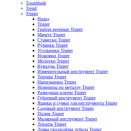
Toughbuilt
Trend
Truper
Назад
Truper
Грабли веерные Truper
Мачете Truper
Стамески Truper
Рубанки Truper
Угольники Truper
Ножовки Truper
Молотки Truper
Кувалды Truper
Измерительный инструмент Truper
Топоры Truper
Напильники Truper
Ножницы по металлу Truper
Разводные ключи Truper
Губцевый инструмент Truper
Ящики и сумки для инструмента Truper
Садовый инструмент Truper
Полив Truper
Малярный инструмент Truper
Лопаты Truper
Ломы гвоздодёры зубила Truper