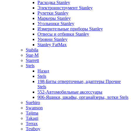
Расходка Stanley
Электроинструмент Stanley
Рулетки Stanley
Маркеры Stanley
Угольники Stanley
Измерительные приборы Stanley
Отвесы и отбивки Stanley
Уровни Stanley
Stanley FatMax
Stabila
Star-M
Starrett
Stels
Назад
Stels
198-Биты отверточные, адаптеры Прочие
Stels
552-Автомобильные аксессуары
906-Ящики, шкафы, органайзеры, лотки Stels
Suehiro
Swanson
Tajima
Takagi
Terrax
Testboy