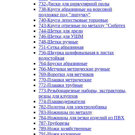
732-Диски для циркулярной пилы
738-Круги абразивные на ворсовой
подложке под "липучку"
740-Круги лепестковые торцевые
743-Круги отрезные по металлу "Сибртех
744-Щетки для дрели
746-Щетки для УШМ
748-Щетки ручные
751-Сетка абразивная
756-Шкурка шлифовальная в листах
водостойкая
764-Бруски абразивные
766-Метчики метрические ручные
769-Воротки для метчиков
770-Плашки метрические
772-Плашки трубные
773-Резьбонарезные наборы, экстракторы,
резцы для клуппов
774-Плашкодержатели
782-Полотна для электролобзика
783-Ножницы по металлу
784-Ножницы для резки изделий из ПВХ
787-Труборезы
789-Ножи хозяйственные
791-Ножи кухонные