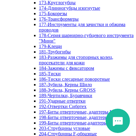
173-Круглогубцы
174-Длинногубцы изогнутые
175-Бокорезы
176-Трансформеры
177-Инструменты для зачистки и обжима
проводов
178-Серия шарнирно-губцевого инструмента
"Мини"
179-Клещи
181-Трубогибы
183-Разжимы для стопорных колец,
просекатели для кожи
184-Зажимы с фиксатором
185-Тиски
186-Тиски слесарные поворотные
187-Зубила, Керны Шило
188-Зубила, Керны GROSS
189-Чертилки, Буравчики
191-Ударные отвертки
192-Отвертки Сибртех
197-Биты отверточные, адаптеры Matrix
198-Биты отверточные, адаптеры Прочие
199-Биты отверточные,адаптеры Сибртех
203-Струбцины угловые
204-Струбцины F-образные