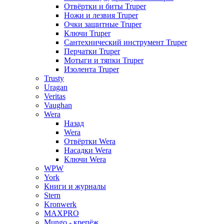
Отвёртки и биты Truper
Ножи и лезвия Truper
Очки защитные Truper
Ключи Truper
Сантехнический инструмент Truper
Перчатки Truper
Мотыги и тяпки Truper
Изолента Truper
Trusty
Uragan
Veritas
Vaughan
Wera
Назад
Wera
Отвёртки Wera
Насадки Wera
Ключи Wera
WPW
York
Книги и журналы
Stern
Kronwerk
MAXPRO
Mungo - крепёж