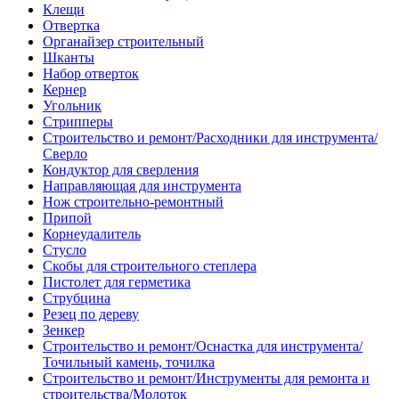
Клещи
Отвертка
Органайзер строительный
Шканты
Набор отверток
Кернер
Угольник
Стрипперы
Строительство и ремонт/Расходники для инструмента/
Сверло
Кондуктор для сверления
Направляющая для инструмента
Нож строительно-ремонтный
Припой
Корнеудалитель
Стусло
Скобы для строительного степлера
Пистолет для герметика
Струбцина
Резец по дереву
Зенкер
Строительство и ремонт/Оснастка для инструмента/
Точильный камень, точилка
Строительство и ремонт/Инструменты для ремонта и
строительства/Молоток