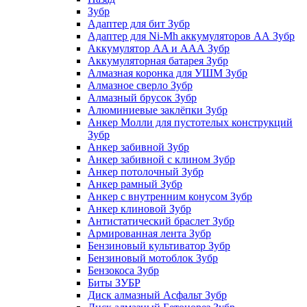
Зубр
Адаптер для бит Зубр
Адаптер для Ni-Mh аккумуляторов АА Зубр
Аккумулятор AA и ААА Зубр
Аккумуляторная батарея Зубр
Алмазная коронка для УШМ Зубр
Алмазное сверло Зубр
Алмазный брусок Зубр
Алюминиевые заклёпки Зубр
Анкер Молли для пустотелых конструкций
Зубр
Анкер забивной Зубр
Анкер забивной с клином Зубр
Анкер потолочный Зубр
Анкер рамный Зубр
Анкер с внутренним конусом Зубр
Анкер клиновой Зубр
Антистатический браслет Зубр
Армированная лента Зубр
Бензиновый культиватор Зубр
Бензиновый мотоблок Зубр
Бензокоса Зубр
Биты ЗУБР
Диск алмазный Асфальт Зубр