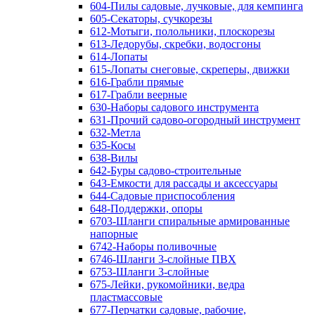
604-Пилы садовые, лучковые, для кемпинга
605-Секаторы, сучкорезы
612-Мотыги, полольники, плоскорезы
613-Ледорубы, скребки, водосгоны
614-Лопаты
615-Лопаты снеговые, скреперы, движки
616-Грабли прямые
617-Грабли веерные
630-Наборы садового инструмента
631-Прочий садово-огородный инструмент
632-Метла
635-Косы
638-Вилы
642-Буры садово-строительные
643-Емкости для рассады и аксессуары
644-Садовые приспособления
648-Поддержки, опоры
6703-Шланги спиральные армированные
напорные
6742-Наборы поливочные
6746-Шланги 3-слойные ПВХ
6753-Шланги 3-слойные
675-Лейки, рукомойники, ведра
пластмассовые
677-Перчатки садовые, рабочие,