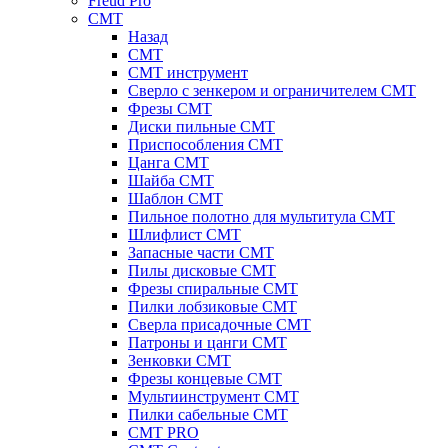
Freud Pro
CMT
Назад
CMT
CMT инструмент
Сверло с зенкером и ограничителем CMT
Фрезы CMT
Диски пильные CMT
Приспособления СМТ
Цанга CMT
Шайба CMT
Шаблон CMT
Пильное полотно для мультитула CMT
Шлифлист CMT
Запасные части CMT
Пилы дисковые CMT
Фрезы спиральные CMT
Пилки лобзиковые СМТ
Сверла присадочные СМТ
Патроны и цанги CMT
Зенковки СМТ
Фрезы концевые CMT
Мультиинструмент СМТ
Пилки сабельные СМТ
CMT PRO