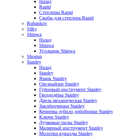
Назад
Rapid
Степлеры Rapid
Скобы для cтеплера Rapid
Rubankov
Silky
Shinwa
Назад
Shinwa
Угольник Shinwa
Shogun
Stanley
Назад
Stanley
Ящик Stanley
Органайзер Stanley
Губцевый инструмент Stanley
Гвоздодёры Stanley
Дрель механическая Stanley
Заклёпочники Stanley
Кернеры зубило добойники Stanley
Ключи Stanley
Лучковые пилы Stanley
Малярный инструмент Stanley
Молотки кувалды Stanley