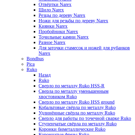
Отвёртки Narex
Шило Narex
Резцы по дереву Narex
Ножи для резьбы по дереву Narex
Киянки Narex
Пробойники Narex
Точильные камни Narex
Разное Narex
Для заточки стамесок и ножей для рубанков
Narex
Bondhus
Pica
Ruko
Назад
Ruko
Сверло по металлу Ruko HSS-R
Сверла по металлу уменьшенным
хвостовиком Ruko
Сверло по металлу Ruko HSS ground
Кобальтовые свёрла по металлу Ruko
Удлинённые свёрла по металлу Ruko
Сверло для работы по точечной сварке Ruko
Ступенчатые свёрла по металлу Ruko
Коронки биметаллические Ruko
Корончатые фрезы Ruko