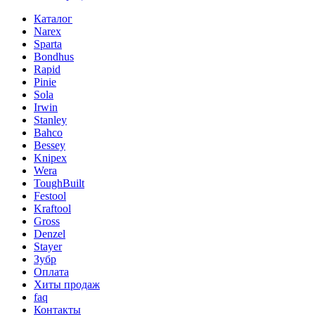
Каталог
Narex
Sparta
Bondhus
Rapid
Pinie
Sola
Irwin
Stanley
Bahco
Bessey
Knipex
Wera
ToughBuilt
Festool
Kraftool
Gross
Denzel
Stayer
Зубр
Оплата
Хиты продаж
faq
Контакты