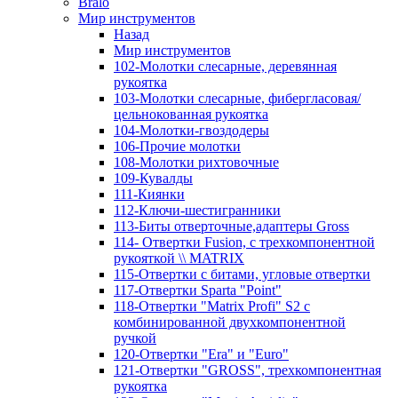
Bralo
Мир инструментов
Назад
Мир инструментов
102-Молотки слесарные, деревянная
рукоятка
103-Молотки слесарные, фибергласовая/
цельнокованная рукоятка
104-Молотки-гвоздодеры
106-Прочие молотки
108-Молотки рихтовочные
109-Кувалды
111-Киянки
112-Ключи-шестигранники
113-Биты отверточные,адаптеры Gross
114- Отвертки Fusion, c трехкомпонентной
рукояткой \\ MATRIX
115-Отвертки с битами, угловые отвертки
117-Отвертки Sparta "Point"
118-Отвертки "Matrix Profi" S2 с
комбинированной двухкомпонентной
ручкой
120-Отвертки "Era" и "Euro"
121-Отвертки "GROSS", трехкомпонентная
рукоятка