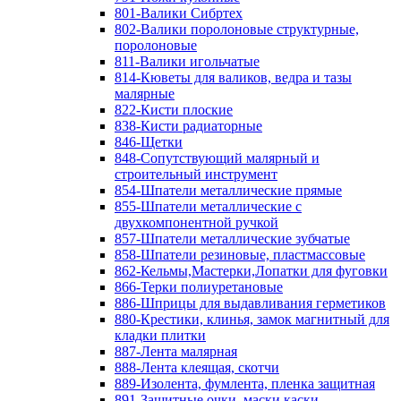
801-Валики Сибртех
802-Валики поролоновые структурные,
поролоновые
811-Валики игольчатые
814-Кюветы для валиков, ведра и тазы
малярные
822-Кисти плоские
838-Кисти радиаторные
846-Щетки
848-Сопутствующий малярный и
строительный инструмент
854-Шпатели металлические прямые
855-Шпатели металлические с
двухкомпонентной ручкой
857-Шпатели металлические зубчатые
858-Шпатели резиновые, пластмассовые
862-Кельмы,Мастерки,Лопатки для фуговки
866-Терки полиуретановые
886-Шприцы для выдавливания герметиков
880-Крестики, клинья, замок магнитный для
кладки плитки
887-Лента малярная
888-Лента клеящая, скотчи
889-Изолента, фумлента, пленка защитная
891-Защитные очки, маски,каски