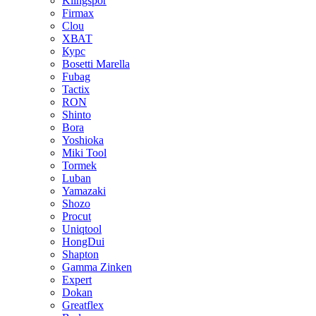
Klingspor
Firmax
Clou
XВАТ
Курс
Bosetti Marella
Fubag
Tactix
RON
Shinto
Bora
Yoshioka
Miki Tool
Tormek
Luban
Yamazaki
Shozo
Procut
Uniqtool
HongDui
Shapton
Gamma Zinken
Expert
Dokan
Greatflex