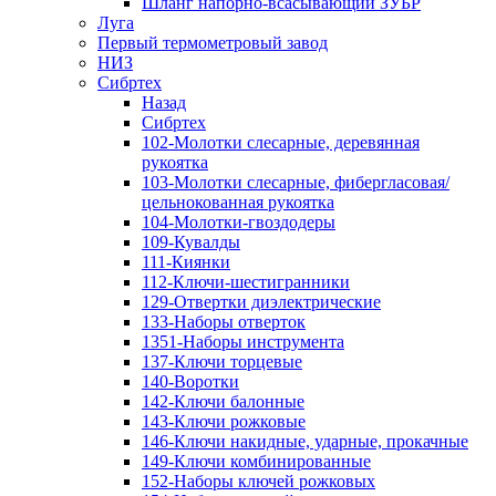
Шланг напорно-всасывающий ЗУБР
Луга
Первый термометровый завод
НИЗ
Сибртех
Назад
Сибртех
102-Молотки слесарные, деревянная
рукоятка
103-Молотки слесарные, фибергласовая/
цельнокованная рукоятка
104-Молотки-гвоздодеры
109-Кувалды
111-Киянки
112-Ключи-шестигранники
129-Отвертки диэлектрические
133-Наборы отверток
1351-Наборы инструмента
137-Ключи торцевые
140-Воротки
142-Ключи балонные
143-Ключи рожковые
146-Ключи накидные, ударные, прокачные
149-Ключи комбинированные
152-Наборы ключей рожковых