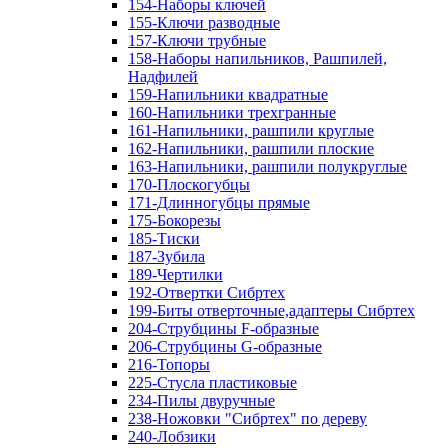
154-Наборы ключей
155-Ключи разводные
157-Ключи трубные
158-Наборы напильников, Рашпилей,
Надфилей
159-Напильники квадратные
160-Напильники трехгранные
161-Напильники, рашпили круглые
162-Напильники, рашпили плоские
163-Напильники, рашпили полукруглые
170-Плоскогубцы
171-Длинногубцы прямые
175-Бокорезы
185-Тиски
187-Зубила
189-Чертилки
192-Отвертки Сибртех
199-Биты отверточные,адаптеры Сибртех
204-Струбцины F-образные
206-Струбцины G-образные
216-Топоры
225-Стусла пластиковые
234-Пилы двуручные
238-Ножовки "Сибртех" по дереву
240-Лобзики