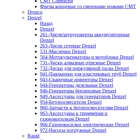
CMT Contractor
Фрезы концевые со сменными ножами CMT
Dronco
Denzel
Назад
Denzel
261-Дрели/шуруповерты аккумуляторные
Denzel
263-Дрели сетевые Denzel
531-Масленки Denzel
564-Мотокультиваторы и мотоблоки Denzel
731-Диски алмазные отрезные Denzel
732-Диски для циркулярной пилы Denzel
941-Паяльники для пластиковых труб Denzel
943-Сварочные инверторы Denzel
944-Генераторы дизельные Denzel
946-Генераторы бензиновые Denzel
949-Аксессуары для генераторов Denzel
954-Бетоносмесители Denzel
960-Запчасти к бетоносмесителям Denzel
963-Аксессуары к триммерам и
газонокосилкам Denzel
966-Газонокосилки электрические Denzel
972-Насосы погружные Denzel
Rapid