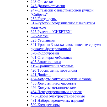
243-Стамески
245-Долота-стамески
247-Стамески с пластмассовой ручкой
"Сибртех"
252-Гвоздодеры
312-Рулетки геодезические с закрытым
корпусом
325-Рулетки "СИБРТЕХ"
326-Малки
323-Угольники
341-Уровни 3 глазка алюминиевые с двумя
ручками фрезерованный
370-Гидроуровни
401-Степлеры мебельные
405-Заклепочники
419-Кронштейны угловые
420-Тросы, цепи, проволока
421-Дюбели
454-Хомуты сантехнические и скобы
455-Хомуты пластмассовые
456-Хомуты металлические
464-Перфорированный крепеж
475-Скобы электроустановочные
481-Наборы крепежных изделий
580-Компрессоры