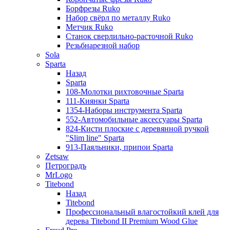
Борфрезы Ruko
Набор свёрл по металлу Ruko
Метчик Ruko
Станок сверлильно-расточной Ruko
Резьбнарезной набор
Sola
Sparta
Назад
Sparta
108-Молотки рихтовочные Sparta
111-Киянки Sparta
1354-Наборы инструмента Sparta
552-Автомобильные аксессуары Sparta
824-Кисти плоские с деревянной ручкой
"Slim line" Sparta
913-Паяльники, припои Sparta
Zetsaw
Петроградъ
MrLogo
Titebond
Назад
Titebond
Профессиональный влагостойкий клей для
дерева Titebond II Premium Wood Glue