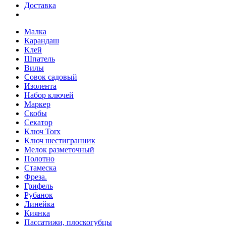
Доставка
Малка
Карандаш
Клей
Шпатель
Вилы
Совок садовый
Изолента
Набор ключей
Маркер
Скобы
Секатор
Ключ Torx
Ключ шестигранник
Мелок разметочный
Полотно
Стамеска
Фреза.
Грифель
Рубанок
Линейка
Киянка
Пассатижи, плоскогубцы