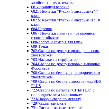
хозяйственные, латексные
681-Рукавицы рабочие
6821-Перчатки "Русский инструмент" 7
класс
6822-Перчатки "Русский инструмент" 10
класс
684-Черенки
686 - Перчатки зимние и повышенной
износостойкости
688-Колеса и камеры для тачек
689-Тачки
702-Сверла по дереву с цилиндрическим
хвостовиком
703-Насадки на перфоратор
704-Сверла по дереву перовые, наборные,
Форстнера
708-Сверла по бетону с цилиндрическим
хвостовиком
709-Сверла по бетону с хвостовиком SDS
PLUS
722-Сверла по металлу "СИБРТЕХ" с
цилиндрическим хвостовиком
723-Наборы сверл по металлу
729-Чашки алмазные
731-Диски алмазные отрезные