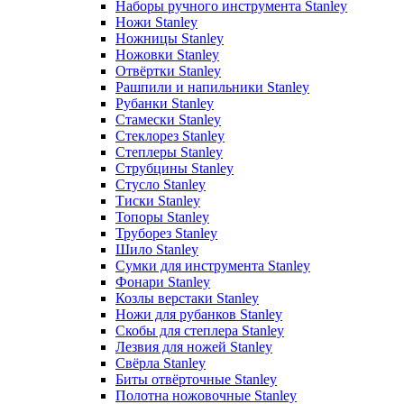
Наборы ручного инструмента Stanley
Ножи Stanley
Ножницы Stanley
Ножовки Stanley
Отвёртки Stanley
Рашпили и напильники Stanley
Рубанки Stanley
Стамески Stanley
Стеклорез Stanley
Степлеры Stanley
Струбцины Stanley
Стусло Stanley
Тиски Stanley
Топоры Stanley
Труборез Stanley
Шило Stanley
Сумки для инструмента Stanley
Фонари Stanley
Козлы верстаки Stanley
Ножи для рубанков Stanley
Скобы для степлера Stanley
Лезвия для ножей Stanley
Свёрла Stanley
Биты отвёрточные Stanley
Полотна ножовочные Stanley