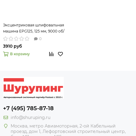
Эксцентриковая шлифовальная
машина EPG125, 125 мм, 9000 об/
мин, 5 мм, 113 л/мин// Denzel
0
3910 руб
В корзину
+7 (495) 785-87-18
info@shuruping.ru
Москва, метро Авиамоторная, 2-ой Кабельный
проезд, дом 1, Лефортовский строительный центр,