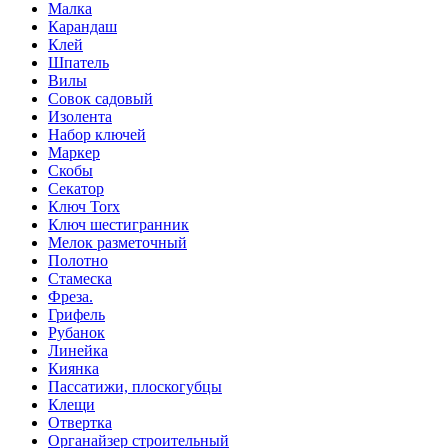
Малка
Карандаш
Клей
Шпатель
Вилы
Совок садовый
Изолента
Набор ключей
Маркер
Скобы
Секатор
Ключ Torx
Ключ шестигранник
Мелок разметочный
Полотно
Стамеска
Фреза.
Грифель
Рубанок
Линейка
Киянка
Пассатижи, плоскогубцы
Клещи
Отвертка
Органайзер строительный