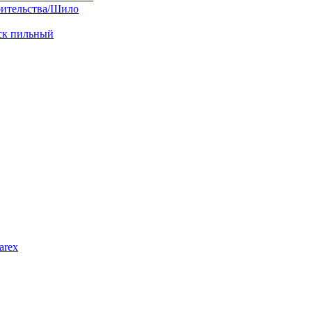
оительства/Шило
иск пильный
arex