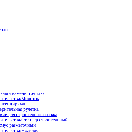
ерло
льный камень, точилка
оительства/Молоток
ангенциркуль
ерительная рулетка
вие для строительного ножа
оительства/Степлер строительный
смус разметочный
оительства/Ножовка