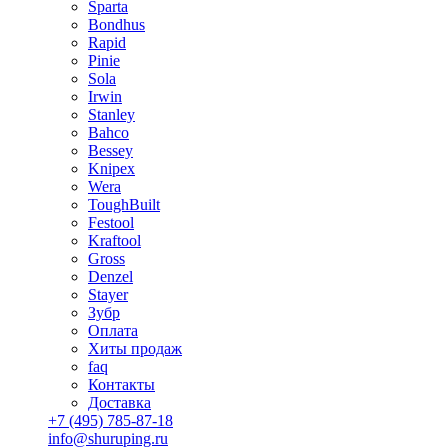
Sparta
Bondhus
Rapid
Pinie
Sola
Irwin
Stanley
Bahco
Bessey
Knipex
Wera
ToughBuilt
Festool
Kraftool
Gross
Denzel
Stayer
Зубр
Оплата
Хиты продаж
faq
Контакты
Доставка
+7 (495) 785-87-18
info@shuruping.ru