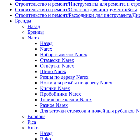
Строительство и ремонт/Инструменты для ремонта и стр
Строительство и ремонт/Оснастка для инструмента/Бита
Строительство и ремонт/Расходники для инструмента/Д
Бренды
Назад
Бренды
Narex
Назад
Narex
Набор стамесок Narex
Стамески Narex
Отвёртки Narex
Шило Narex
Резцы по дереву Narex
Ножи для резьбы по дереву Narex
Киянки Narex
Пробойники Narex
Точильные камни Narex
Разное Narex
Для заточки стамесок и ножей для рубанков N
Bondhus
Pica
Ruko
Назад
Ruko