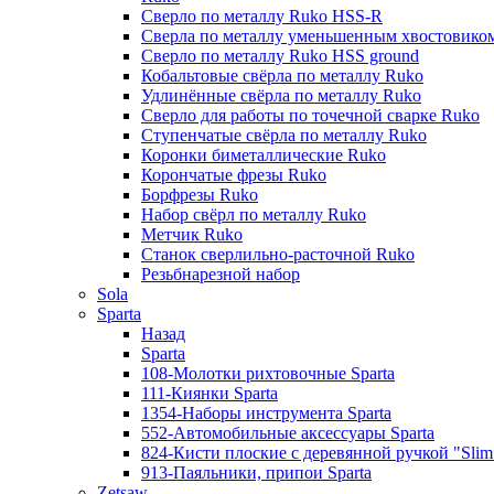
Сверло по металлу Ruko HSS-R
Сверла по металлу уменьшенным хвостовико
Сверло по металлу Ruko HSS ground
Кобальтовые свёрла по металлу Ruko
Удлинённые свёрла по металлу Ruko
Сверло для работы по точечной сварке Ruko
Ступенчатые свёрла по металлу Ruko
Коронки биметаллические Ruko
Корончатые фрезы Ruko
Борфрезы Ruko
Набор свёрл по металлу Ruko
Метчик Ruko
Станок сверлильно-расточной Ruko
Резьбнарезной набор
Sola
Sparta
Назад
Sparta
108-Молотки рихтовочные Sparta
111-Киянки Sparta
1354-Наборы инструмента Sparta
552-Автомобильные аксессуары Sparta
824-Кисти плоские с деревянной ручкой "Slim l
913-Паяльники, припои Sparta
Zetsaw