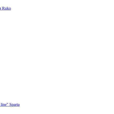
м Ruko
ine" Sparta