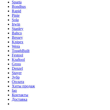
Sparta
Bondhus
Rapid
Pinie
Sola
Irwin
Stanley
Bahco
Bessey
Knipex
Wera
ToughBuilt
Festool
Kraftool
Gross
Denzel
Stayer
Зубр
Оплата
Хиты продаж
faq
Контакты
Доставка