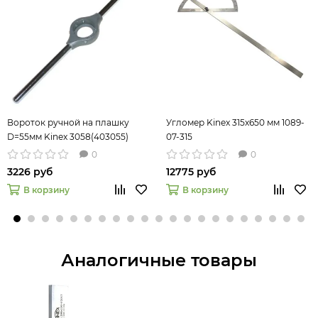
Вороток ручной на плашку
Угломер Kinex 315х650 мм 1089-
D=55мм Kinex 3058(403055)
07-315
0
0
3226 руб
12775 руб
В корзину
В корзину
Аналогичные товары